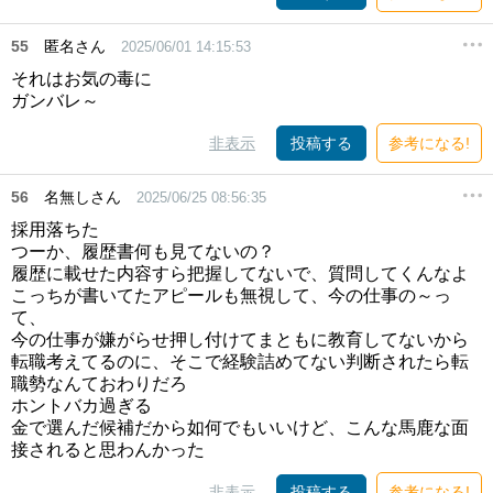
55
匿名さん
2025/06/01 14:15:53
それはお気の毒に
ガンバレ～
非表示
投稿する
参考になる!
56
名無しさん
2025/06/25 08:56:35
採用落ちた
つーか、履歴書何も見てないの？
履歴に載せた内容すら把握してないで、質問してくんなよ
こっちが書いてたアピールも無視して、今の仕事の～っ
て、
今の仕事が嫌がらせ押し付けてまともに教育してないから
転職考えてるのに、そこで経験詰めてない判断されたら転
職勢なんておわりだろ
ホントバカ過ぎる
金で選んだ候補だから如何でもいいけど、こんな馬鹿な面
接されると思わんかった
非表示
投稿する
参考になる!