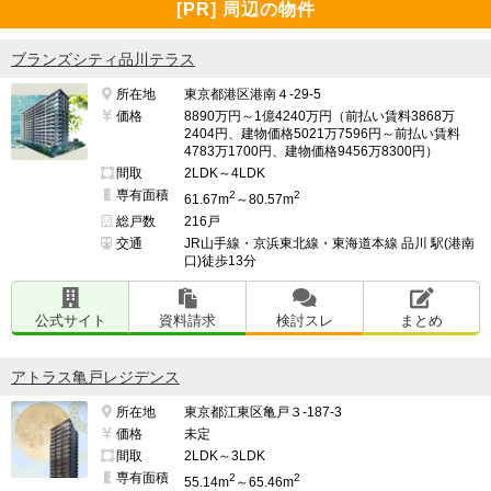
[PR] 周辺の物件
ブランズシティ品川テラス
所在地
東京都港区港南４-29-5
価格
8890万円～1億4240万円（前払い賃料3868万
2404円、建物価格5021万7596円～前払い賃料
4783万1700円、建物価格9456万8300円）
間取
2LDK～4LDK
専有面積
2
2
61.67m
～80.57m
総戸数
216戸
交通
JR山手線・京浜東北線・東海道本線 品川 駅(港南
口)徒歩13分
公式サイト
資料請求
検討スレ
まとめ
アトラス亀戸レジデンス
所在地
東京都江東区亀戸３-187-3
価格
未定
間取
2LDK～3LDK
専有面積
2
2
55.14m
～65.46m