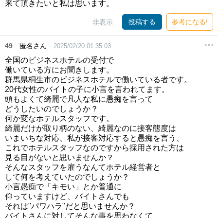
来て頂きたいと私は思います。
非表示
投稿する
参考になる!
49
匿名さん
2025/02/20 01:35:03
全国のビジネスホテルの受付で
働いている方にお聞きします。
群馬県桐生市のビジネスホテルで働いている者です。
20代女性のバイトの子に小言を言われてます。
頭もよくて綺麗で凡人な私に愚痴を言って
どうしたいのでしょうか？
何か変なホテルスタッフです。
綺麗だけが取り柄のない、綺麗なのに接客態度は
いまいちな対応、私が接客対応すると愚痴を言う、
これでホテルスタッフなのですから採用された方は
見る目がないと思いませんか？
そんなスタッフを雇うなんてホテル経営者と
して何を考えていたのでしょうか？
小言愚痴で「キモい」とか普通に
仰っていますけど、バイトさんでも
それは"パワハラ"だと思いませんか？
バイトさんに対してそんな事を思わなくて