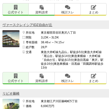
公式サイト
資料請求
検討スレ
まとめ
ヴァースクレイシアIDZ自由が丘
所在地
東京都世田谷区奥沢八丁目
間取
1LDK～3LDK
専有面積
38.46㎡～74.15㎡
総戸数
28戸
交通
東急大井町線九品仏」駅徒歩5分|東急大井町線
「尾山台」駅徒歩14分|東急東横線・大井町線
「自由が丘」駅徒歩15分|東急目黒線「奥沢」駅
徒歩16分|東急東横線・目黒線「田園調布駅徒歩
13分
公式サイト
資料請求
検討スレ
まとめ
リビオ篠崎
所在地
東京都江戸川区篠崎町5丁目
価格
6,690万円