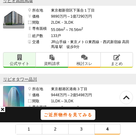
リビオ高田馬場
所在地
東京都新宿区下落合１丁目
価格
9890万円～1億7290万円
間取
2LDK・3LDK
専有面積
2
2
55.08m
～76.56m
総戸数
133戸
交通
JR山手線・東京メトロ東西線・西武新宿線 高田
馬場 駅 徒歩9分
公式サイト
資料請求
検討スレ
まとめ
リビオタワー品川
所在地
東京都港区港南３丁目
価格
9448万円～2億5498万円
間取
1LDK～3LDK
専有面積
2
2
42.1m
～75.1m
総戸数
815戸
ご近所物件を見てみる
交通
JR山手線・JR京浜東北線(根岸線)・JR東海道本
線・JR横須賀線・JR上野東京ライン・JR東海道
1
2
3
4
新幹線 品川 駅港南口徒歩13分