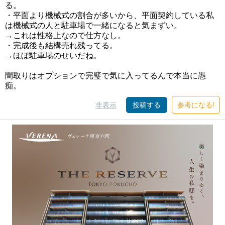
る。
・平面より機械式の割合が多いから、平面契約している私
は機械式の人と駐車場で一緒になると気まずい。
→これは性格上なので仕方なし。
・完成後も結構売れ残ってる。
→ほぼ駐車場のせいだね。
間取りはオプションで完璧で気に入ってるんで本当に愚
痴。
非表示
投稿する
参考になる!