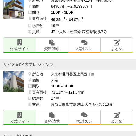
所在地
東京都杉並区荻窪４-11-9（住居表示）
価格
8490万円～2億1990万円
間取
1LDK・3LDK
専有面積
2
2
49.35m
～84.07m
総戸数
19戸
交通
JR中央線・総武線 荻窪 駅徒歩7分
公式サイト
資料請求
検討スレ
まとめ
リビオ駒沢大学レジデンス
所在地
東京都世田谷区上馬五丁目
価格
未定
間取
2LDK～3LDK
専有面積
73.12m²～121.34m²
総戸数
17戸
交通
東急田園都市線 駒沢大学 駅 徒歩13分
公式サイト
資料請求
検討スレ
まとめ