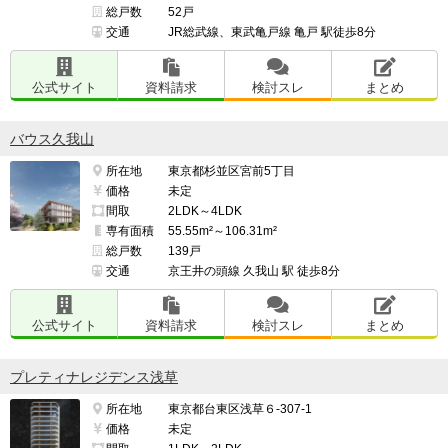
総戸数
52戸
交通
JR総武線、東武亀戸線 亀戸 駅徒歩8分
公式サイト
資料請求
検討スレ
まとめ
バウス久我山
所在地
東京都杉並区宮前5丁目
価格
未定
間取
2LDK～4LDK
専有面積
55.55m²～106.31m²
総戸数
139戸
交通
京王井の頭線 久我山 駅 徒歩8分
公式サイト
資料請求
検討スレ
まとめ
プレティナレジデンス浅草
所在地
東京都台東区浅草６-307-1
価格
未定