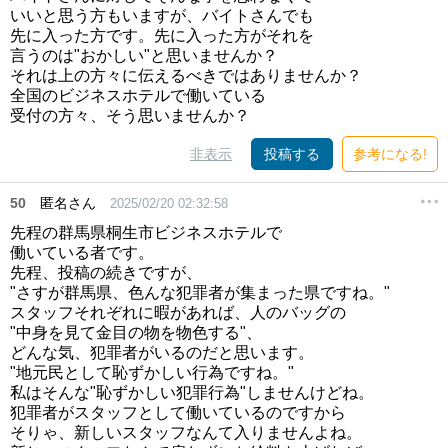
いいと思う方もいますが、バイトさんでも
先に入った方です。先に入った方がそれを
言うのは"おかしい"と思いませんか？
それは上の方々に伝えるべきではありませんか？
全国のビジネスホテルで働いている
受付の方々、そう思いませんか？
非表示
投稿する
参考になる!
50
匿名さん
2025/02/20 02:32:58
先程の群馬県桐生市ビジネスホテルで
働いている者です。
先程、投稿の続きですが、
"さすが群馬県、色んな犯罪者が集まった県ですね。"
スタッフそれぞれに暇があれば、人のバッグの
"中身を見て金目の物を物色する"、
どんな気、犯罪者がいるのだと思います。
"地元民として恥ずかしい行為ですね。"
私はそんな"恥ずかしい犯罪行為"しませんけどね。
犯罪者がスタッフとして働いているのですから
そりゃ、新しいスタッフなんて入りませんよね。