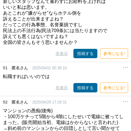
新しいスタッフなんて雇わずにお給料を上げれば
いいと私は思います。
あとこれが"嫌がらせ"ならホテル側を
訴えることが出来ますよね？
だってこの行為事態、名誉棄損ですし
民法上の不法行為(民法709条)には当たりますので
訴えても悪くはないですよね？
全国の皆さんもそう思いませんか？
非表示
投稿する
参考になる!
51
匿名さん
2025/04/01 00:39:10
転職すればいいのでは
非表示
投稿する
参考になる!
52
匿名さん
2025/04/29 17:29:31
マンションの愚痴(後悔)
・100万ケチって5階から4階にしたせいで電線に被ってし
まった。(販売開始当初、電線はかからないと言われた)
→斜め前のマンションからの目隠しとして言い聞かせて