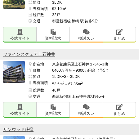
間取
3LDK
専有面積
62.10m²
総戸数
32戸
交通
都営新宿線 篠崎 駅 徒歩9分
公式サイト
資料請求
検討スレ
まとめ
ファインスクェア上石神井
所在地
東京都練馬区上石神井１-345-3他
価格
6400万円台～9300万円台（予定）
間取
1LDK+S～3LDK
専有面積
2
2
53.5m
～67.35m
総戸数
46戸
交通
西武新宿線 上石神井 駅徒歩5分
公式サイト
資料請求
検討スレ
まとめ
サンウッド荻窪