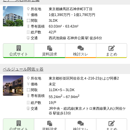
所在地
東京都練馬区石神井町3丁目
価格
1億1,390万円・1億1,790万円
間取
3LDK
専有面積
63.03m²・63.42m²
総戸数
42戸
交通
西武池袋線 石神井公園 駅 徒歩6分
公式サイト
資料請求
検討スレ
まとめ
ベルジュール阿佐ヶ谷
所在地
東京都杉並区阿佐谷北４-216-23および同番2
価格
未定
間取
1LDK+S～3LDK
専有面積
2
2
55.24m
～67.94m
総戸数
19戸
交通
JR中央・総武線(東京メトロ東西線乗入れ) 阿佐ケ
谷 駅徒歩13分
公式サイト
資料請求
検討スレ
まとめ