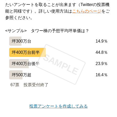
たいアンケートを取ることが出来ます（Twitterの投票機
能と同様です）。詳しい使用方法は
こちらのページ
をご
参照ください。
<サンプル>　タワー棟の予想平均坪単価は？
坪300万台
14.9％
坪400万台前半
44.8％
SAMPLE
坪400万台後半
23.9％
坪500万超
16.4％
67票　
投票受付終了
投票アンケートを作成してみる