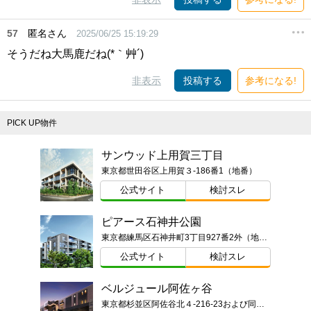
57
匿名さん
2025/06/25 15:19:29
そうだね大馬鹿だね(*｀艸´)
非表示
投稿する
参考になる!
PICK UP物件
サンウッド上用賀三丁目
東京都世田谷区上用賀３-186番1（地番）
公式サイト
検討スレ
ピアース石神井公園
東京都練馬区石神井町3丁目927番2外（地番）
公式サイト
検討スレ
ベルジュール阿佐ヶ谷
東京都杉並区阿佐谷北４-216-23および同番2（地番）