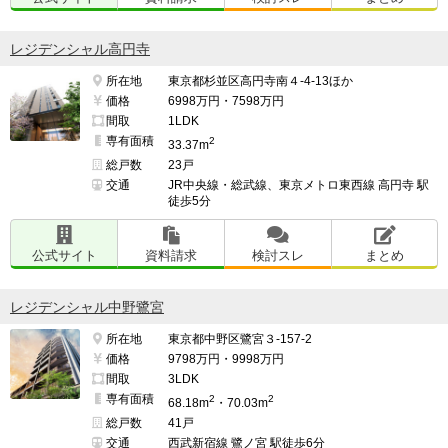
レジデンシャル高円寺
所在地
東京都杉並区高円寺南４-4-13ほか
価格
6998万円・7598万円
間取
1LDK
専有面積
2
33.37m
総戸数
23戸
交通
JR中央線・総武線、東京メトロ東西線 高円寺 駅
徒歩5分
公式サイト
資料請求
検討スレ
まとめ
レジデンシャル中野鷺宮
所在地
東京都中野区鷺宮３-157-2
価格
9798万円・9998万円
間取
3LDK
専有面積
2
2
68.18m
・70.03m
総戸数
41戸
交通
西武新宿線 鷺ノ宮 駅徒歩6分