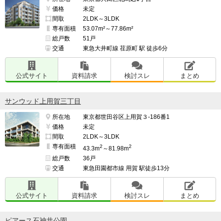
価格
未定
間取
2LDK～3LDK
専有面積
53.07m²～77.86m²
総戸数
51戸
交通
東急大井町線 荏原町 駅 徒歩6分
公式サイト
資料請求
検討スレ
まとめ
サンウッド上用賀三丁目
所在地
東京都世田谷区上用賀３-186番1
価格
未定
間取
2LDK～3LDK
専有面積
2
2
43.3m
～81.98m
総戸数
36戸
交通
東急田園都市線 用賀 駅徒歩13分
公式サイト
資料請求
検討スレ
まとめ
ピアース石神井公園