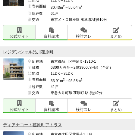
間取
1LDK～2LDK
専有面積
2
2
30.43m
～55.04m
総戸数
61戸
交通
東京メトロ銀座線 浅草 駅徒歩10分
公式サイト
資料請求
検討スレ
まとめ
レジデンシャル品川荏原町
所在地
東京都品川区中延５-1310-1
価格
6300万円台～2億3900万円台（予定）
間取
1LDK～3LDK
専有面積
2
2
33.91m
～95.58m
総戸数
41戸
交通
東急大井町線 荏原町 駅 徒歩2分
公式サイト
資料請求
検討スレ
まとめ
ディアナコート荏原町アトラス
所在地
東京都大田区北馬込1丁目