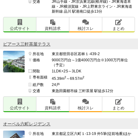
交通
JR山手線・JR京浜東北線(根岸線)・JR東海道本
線・JR横須賀線・JR上野東京ライン・JR東海道
新幹線 品川 駅港南口徒歩13分
公式サイト
資料請求
検討スレ
まとめ
ピアース三軒茶屋テラス
所在地
東京都世田谷区若林１-439-2
価格
9000万円台～1億4000万円台※1000万円単位
（予定）
間取
1LDK+2S～3LDK
専有面積
2
2
45.39m
～69.57m
総戸数
24戸
交通
東急田園都市線 三軒茶屋 駅徒歩12分
公式サイト
資料請求
検討スレ
まとめ
オーベル六町レジデンス
所在地
東京都足立区六町１-13-19 外5筆(従前地番)ほか