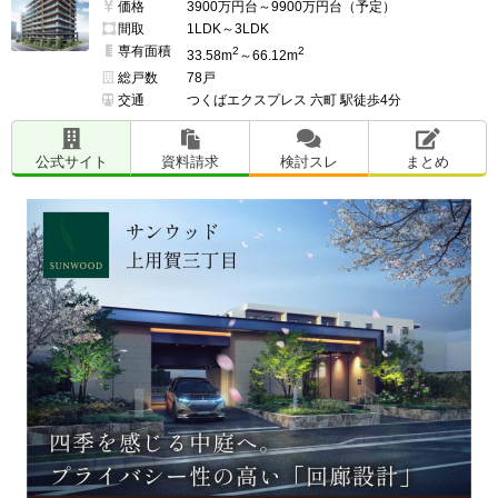
価格
3900万円台～9900万円台（予定）
間取
1LDK～3LDK
専有面積
2
2
33.58m
～66.12m
総戸数
78戸
交通
つくばエクスプレス 六町 駅徒歩4分
公式サイト
資料請求
検討スレ
まとめ