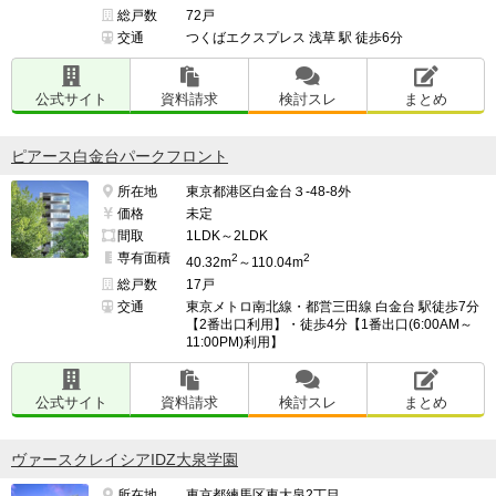
総戸数
72戸
交通
つくばエクスプレス 浅草 駅 徒歩6分
公式サイト
資料請求
検討スレ
まとめ
ピアース白金台パークフロント
所在地
東京都港区白金台３-48-8外
価格
未定
間取
1LDK～2LDK
専有面積
2
2
40.32m
～110.04m
総戸数
17戸
交通
東京メトロ南北線・都営三田線 白金台 駅徒歩7分
【2番出口利用】・徒歩4分【1番出口(6:00AM～
11:00PM)利用】
公式サイト
資料請求
検討スレ
まとめ
ヴァースクレイシアIDZ大泉学園
所在地
東京都練馬区東大泉2丁目