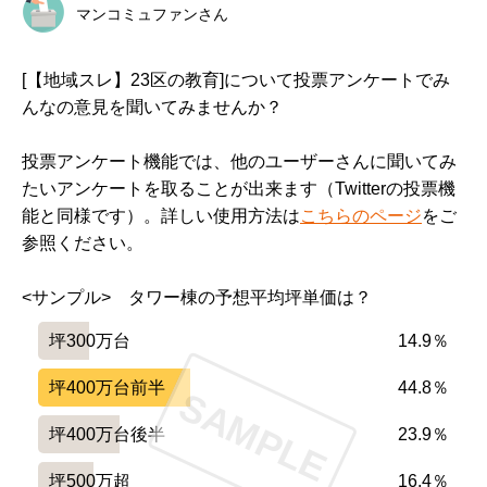
マンコミュファンさん
[【地域スレ】23区の教育]について投票アンケートでみ
んなの意見を聞いてみませんか？
投票アンケート機能では、他のユーザーさんに聞いてみ
たいアンケートを取ることが出来ます（Twitterの投票機
能と同様です）。詳しい使用方法は
こちらのページ
をご
参照ください。
<サンプル>　タワー棟の予想平均坪単価は？
坪300万台
14.9％
坪400万台前半
44.8％
SAMPLE
坪400万台後半
23.9％
坪500万超
16.4％