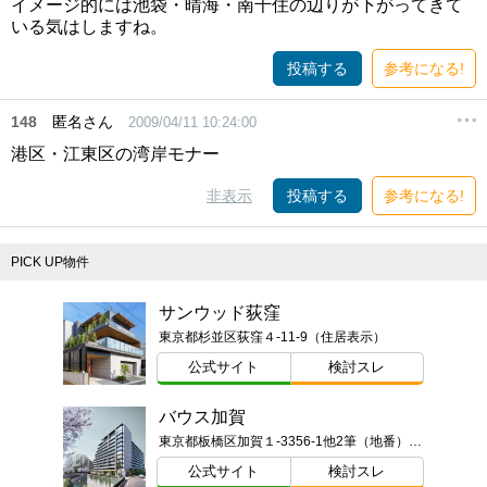
イメージ的には池袋・晴海・南千住の辺りが下がってきて
いる気はしますね。
投稿する
参考になる!
148
匿名さん
2009/04/11 10:24:00
港区・江東区の湾岸モナー
非表示
投稿する
参考になる!
PICK UP物件
サンウッド荻窪
東京都杉並区荻窪４-11-9（住居表示）
公式サイト
検討スレ
バウス加賀
東京都板橋区加賀１-3356-1他2筆（地番）ほか
公式サイト
検討スレ