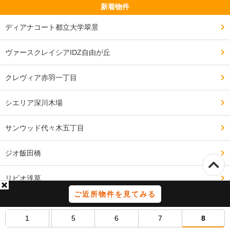
新着物件
ディアナコート都立大学翠景
ヴァースクレイシアIDZ自由が丘
クレヴィア赤羽一丁目
シエリア深川木場
サンウッド代々木五丁目
ジオ飯田橋
リビオ浅草
ご近所物件を見てみる
イニシア金町レジデンス
1
5
6
7
8
ルジェンテ文京護国寺