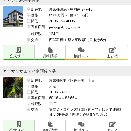
アネシア練馬中村南
所在地
東京都練馬区中村南２-7-15
価格
8580万円～1億2890万円
間取
2LDK+S～4LDK
専有面積
2
2
65.99m
～84.93m
総戸数
124戸
交通
西武新宿線 都立家政 駅北口 徒歩8分
公式サイト
資料請求
検討スレ
まとめ
カーサソサエティ南阿佐ヶ谷
所在地
東京都杉並区阿佐谷南一丁目
価格
未定
間取
1LDK～4LDK
専有面積
60.16㎡～83.66㎡
総戸数
11戸
交通
東京メトロ丸ノ内線南阿佐ヶ谷」駅まで徒歩3
分|JR中央線「阿佐ヶ谷駅まで徒歩8分
公式サイト
資料請求
検討スレ
まとめ