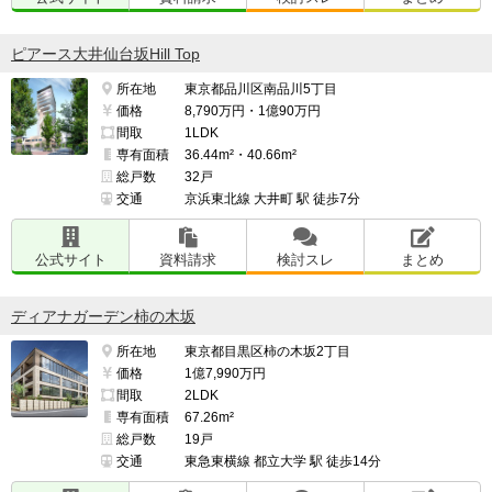
ピアース大井仙台坂Hill Top
所在地
東京都品川区南品川5丁目
価格
8,790万円・1億90万円
間取
1LDK
専有面積
36.44m²・40.66m²
総戸数
32戸
交通
京浜東北線 大井町 駅 徒歩7分
公式サイト
資料請求
検討スレ
まとめ
ディアナガーデン柿の木坂
所在地
東京都目黒区柿の木坂2丁目
価格
1億7,990万円
間取
2LDK
専有面積
67.26m²
総戸数
19戸
交通
東急東横線 都立大学 駅 徒歩14分