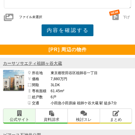
ファイル未選択
下げ
[PR] 周辺の物件
カーサソサエティ祖師ヶ谷大蔵
所在地
東京都世田谷区祖師谷一丁目
価格
7,880万円
間取
3LDK
専有面積
61.45m²
総戸数
6戸
交通
小田急小田原線 祖師ケ谷大蔵 駅 徒歩7分
公式サイト
資料請求
検討スレ
まとめ