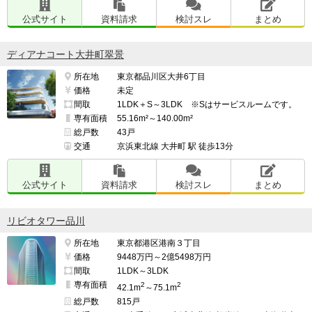
公式サイト
資料請求
検討スレ
まとめ
ディアナコート大井町翠景
所在地
東京都品川区大井6丁目
価格
未定
間取
1LDK＋S～3LDK ※Sはサービスルームです。
専有面積
55.16m²～140.00m²
総戸数
43戸
交通
京浜東北線 大井町 駅 徒歩13分
公式サイト
資料請求
検討スレ
まとめ
リビオタワー品川
所在地
東京都港区港南３丁目
価格
9448万円～2億5498万円
間取
1LDK～3LDK
専有面積
2
2
42.1m
～75.1m
総戸数
815戸