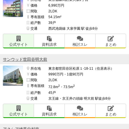
価格
6,990万円
間取
2LDK
専有面積
54.15m²
総戸数
39戸
交通
西武池袋線 大泉学園 駅 徒歩8分
公式サイト
資料請求
検討スレ
まとめ
サンウッド世田谷明大前
所在地
東京都世田谷区松原１-18-11（住居表示）
価格
9990万円・1億90万円
間取
2LDK
専有面積
2
2
72.8m
・73.5m
総戸数
45戸
交通
京王線・京王井の頭線 明大前 駅徒歩8分
公式サイト
資料請求
検討スレ
まとめ