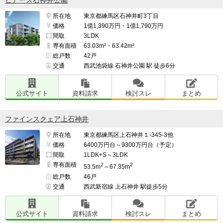
ピアース石神井公園
所在地
東京都練馬区石神井町3丁目
価格
1億1,390万円・1億1,790万円
間取
3LDK
専有面積
63.03m²・63.42m²
総戸数
42戸
交通
西武池袋線 石神井公園 駅 徒歩6分
公式サイト
資料請求
検討スレ
まとめ
ファインスクェア上石神井
所在地
東京都練馬区上石神井１-345-3他
価格
6400万円台～9300万円台（予定）
間取
1LDK+S～3LDK
専有面積
2
2
53.5m
～67.35m
総戸数
46戸
交通
西武新宿線 上石神井 駅徒歩5分
公式サイト
資料請求
検討スレ
まとめ