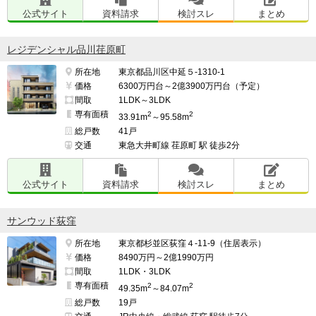
公式サイト
資料請求
検討スレ
まとめ
レジデンシャル品川荏原町
所在地
東京都品川区中延５-1310-1
価格
6300万円台～2億3900万円台（予定）
間取
1LDK～3LDK
専有面積
2
2
33.91m
～95.58m
総戸数
41戸
交通
東急大井町線 荏原町 駅 徒歩2分
公式サイト
資料請求
検討スレ
まとめ
サンウッド荻窪
所在地
東京都杉並区荻窪４-11-9（住居表示）
価格
8490万円～2億1990万円
間取
1LDK・3LDK
専有面積
2
2
49.35m
～84.07m
総戸数
19戸