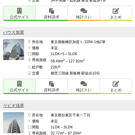
交通
JR中央線・総武線 荻窪 駅徒歩7分
公式サイト
資料請求
検討スレ
まとめ
バウス加賀
所在地
東京都板橋区加賀１-3356-1他2筆
価格
未定
間取
1LDK+S～5LDK
専有面積
2
2
59.49m
～127.92m
総戸数
228戸
交通
都営三田線 新板橋 駅徒歩10分
公式サイト
資料請求
検討スレ
まとめ
リビオ浅草
所在地
東京都台東区千束一丁目
価格
未定
間取
1LDK～3LDK
専有面積
32.77m²～67.20m²