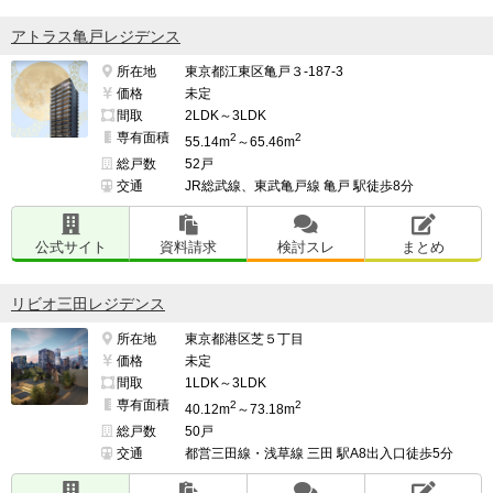
アトラス亀戸レジデンス
所在地
東京都江東区亀戸３-187-3
価格
未定
間取
2LDK～3LDK
専有面積
2
2
55.14m
～65.46m
総戸数
52戸
交通
JR総武線、東武亀戸線 亀戸 駅徒歩8分
公式サイト
資料請求
検討スレ
まとめ
リビオ三田レジデンス
所在地
東京都港区芝５丁目
価格
未定
間取
1LDK～3LDK
専有面積
2
2
40.12m
～73.18m
総戸数
50戸
交通
都営三田線・浅草線 三田 駅A8出入口徒歩5分