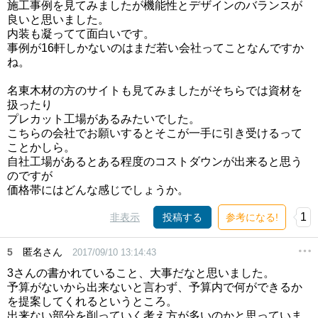
施工事例を見てみましたが機能性とデザインのバランスが
良いと思いました。
内装も凝ってて面白いです。
事例が16軒しかないのはまだ若い会社ってことなんですか
ね。
名東木材の方のサイトも見てみましたがそちらでは資材を
扱ったり
プレカット工場があるみたいでした。
こちらの会社でお願いするとそこが一手に引き受けるって
ことかしら。
自社工場があるとある程度のコストダウンが出来ると思う
のですが
価格帯にはどんな感じでしょうか。
1
非表示
投稿する
参考になる!
5
匿名さん
2017/09/10 13:14:43
3さんの書かれていること、大事だなと思いました。
予算がないから出来ないと言わず、予算内で何ができるか
を提案してくれるというところ。
出来ない部分を削っていく考え方が多いのかと思っていま