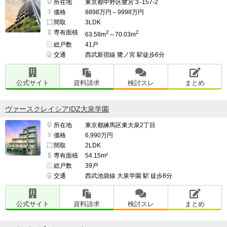
所在地
東京都中野区鷺宮３-157-2
価格
8898万円～9998万円
間取
3LDK
専有面積
2
2
63.58m
～70.03m
総戸数
41戸
交通
西武新宿線 鷺ノ宮 駅徒歩6分
公式サイト
資料請求
検討スレ
まとめ
ヴァースクレイシアIDZ大泉学園
所在地
東京都練馬区東大泉2丁目
価格
6,990万円
間取
2LDK
専有面積
54.15m²
総戸数
39戸
交通
西武池袋線 大泉学園 駅 徒歩8分
公式サイト
資料請求
検討スレ
まとめ