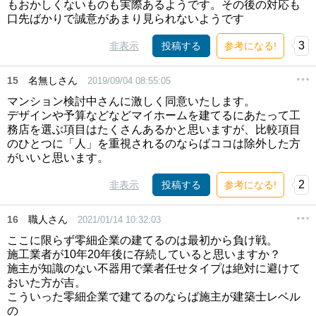
もおかしくないものも実際あるようです。その後の対応も
口先ばかりで誠意があまり見られないようです
3
非表示
投稿する
参考になる!
15
名無しさん
2019/09/04 08:55:05
マンション検討中さんに激しく同意いたします。
デザインや予算などなどマイホームを建てるにあたって工
務店を選ぶ項目はたくさんあるかと思いますが、比較項目
のひとつに「人」を重視されるのならばココは除外した方
がいいと思います。
2
非表示
投稿する
参考になる!
16
職人さん
2021/01/14 10:32:03
ここに限らず零細企業の建てるのは最初から負け戦。
施工業者が10年20年後に存続していると思いますか？
施主が知識のない不器用で業者任せタイプは絶対に避けて
おいた方が吉。
こういった零細企業で建てるのならば施主が建築士レベル
の