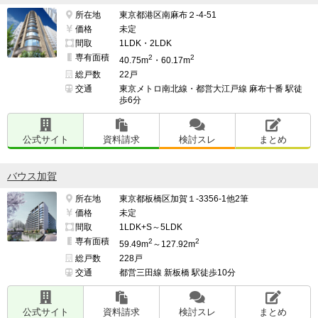
所在地
東京都港区南麻布２-4-51
価格
未定
間取
1LDK・2LDK
専有面積
2
2
40.75m
・60.17m
総戸数
22戸
交通
東京メトロ南北線・都営大江戸線 麻布十番 駅徒
歩6分
公式サイト
資料請求
検討スレ
まとめ
バウス加賀
所在地
東京都板橋区加賀１-3356-1他2筆
価格
未定
間取
1LDK+S～5LDK
専有面積
2
2
59.49m
～127.92m
総戸数
228戸
交通
都営三田線 新板橋 駅徒歩10分
公式サイト
資料請求
検討スレ
まとめ