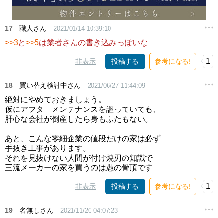
17
職人さん
2021/01/14 10:39:10
>>3
と
>>5
は業者さんの書き込みっぽいな
1
非表示
投稿する
参考になる!
18
買い替え検討中さん
2021/06/27 11:44:09
絶対にやめておきましょう。
仮にアフターメンテナンスを謳っていても、
肝心な会社が倒産したら身もふたもない。
あと、こんな零細企業の値段だけの家は必ず
手抜き工事があります。
それを見抜けない人間が付け焼刃の知識で
三流メーカーの家を買うのは愚の骨頂です
1
非表示
投稿する
参考になる!
19
名無しさん
2021/11/20 04:07:23