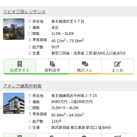
リビオ三田レジデンス
所在地
東京都港区芝５丁目
価格
未定
間取
1LDK～3LDK
専有面積
2
2
40.12m
～73.18m
総戸数
50戸
交通
都営三田線・浅草線 三田 駅A8出入口徒歩5分
公式サイト
資料請求
検討スレ
まとめ
アネシア練馬中村南
所在地
東京都練馬区中村南２-7-15
価格
8580万円～1億2890万円
間取
2LDK+S～4LDK
専有面積
2
2
65.99m
～84.93m
総戸数
124戸
交通
西武新宿線 都立家政 駅北口 徒歩8分