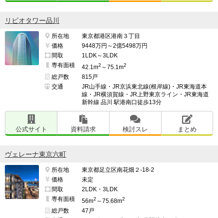
リビオタワー品川
所在地
東京都港区港南３丁目
価格
9448万円～2億5498万円
間取
1LDK～3LDK
専有面積
2
2
42.1m
～75.1m
総戸数
815戸
交通
JR山手線・JR京浜東北線(根岸線)・JR東海道本
線・JR横須賀線・JR上野東京ライン・JR東海道
新幹線 品川 駅港南口徒歩13分
公式サイト
資料請求
検討スレ
まとめ
ヴェレーナ東京六町
所在地
東京都足立区南花畑２-18-2
価格
未定
間取
2LDK・3LDK
専有面積
2
2
56m
～75.68m
総戸数
47戸