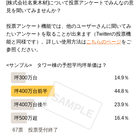
[株式会社名東木材]について投票アンケートでみんなの意
見を聞いてみませんか？
投票アンケート機能では、他のユーザーさんに聞いてみ
たいアンケートを取ることが出来ます（Twitterの投票機
能と同様です）。詳しい使用方法は
こちらのページ
をご
参照ください。
<サンプル>　タワー棟の予想平均坪単価は？
坪300万台
14.9％
坪400万台前半
44.8％
SAMPLE
坪400万台後半
23.9％
坪500万超
16.4％
67票　
投票受付終了