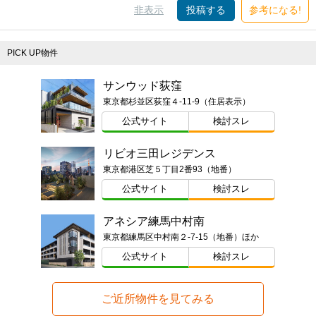
非表示
投稿する
参考になる!
PICK UP物件
サンウッド荻窪
東京都杉並区荻窪４-11-9（住居表示）
公式サイト
検討スレ
リビオ三田レジデンス
東京都港区芝５丁目2番93（地番）
公式サイト
検討スレ
アネシア練馬中村南
東京都練馬区中村南２-7-15（地番）ほか
公式サイト
検討スレ
ご近所物件を見てみる