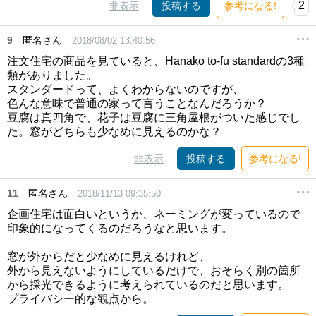
2
非表示
投稿する
参考になる!
9
匿名さん
2018/08/02 13:40:56
注文住宅の商品を見ていると、Hanako to-fu standardの3種
類がありました。
スタンダードって、よくわからないのですが、
色んな意味で普通の家って言うことなんだろうか？
豆腐は真四角で、花子は豆腐に三角屋根がついた感じでし
た。窓がどちらも少なめに見えるのかな？
非表示
投稿する
参考になる!
11
匿名さん
2018/11/13 09:35:50
企画住宅は面白いというか、ネーミングが変っているので
印象的になってくるのだろうなと思います。
窓が外からだと少なめに見えるけれど、
外から見えないようにしているだけで、おそらく別の箇所
から採光できるように考えられているのだと思います。
プライバシー的な観点から。