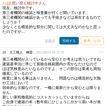
>>18
買い替え検討中さん
現在、検討中です。
第三者機関の確認と検査書が付くと聞いています。
第三者機関の確認があっても手抜きなどは発生するもので
しょうか？
少なくとも構造的な部分に関しては大丈夫なのかなと思っ
たのですが…
非表示
投稿する
参考になる!
20
大工職人 棟梁
2022/09/24 00:32:35
第三者機関が入っているから安心とか考えは危ういですね
建築基準法に準じて規格合格範囲内か否かなだけなので
ほぼ笊検査みたいなものですよ、そこの部分は業者も周知
徹底しているので
検査に落ちる事はありません。 問題なのは構造的な欠陥
や工法において
宿命的な欠陥なのです。一概に最新だから安心とは限りま
せん。
新しい家程徹底的にコストカットしていますからね
ご自身で建築の本（数年前にひじょうに分かり易い本が発