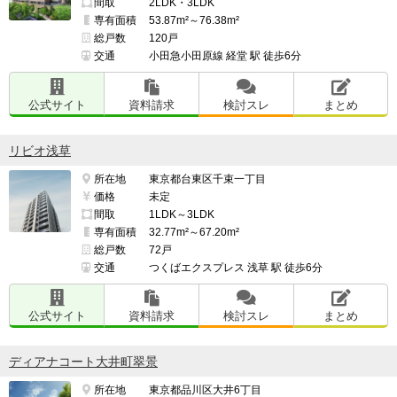
間取
2LDK・3LDK
専有面積
53.87m²～76.38m²
総戸数
120戸
交通
小田急小田原線 経堂 駅 徒歩6分
公式サイト
資料請求
検討スレ
まとめ
リビオ浅草
所在地
東京都台東区千束一丁目
価格
未定
間取
1LDK～3LDK
専有面積
32.77m²～67.20m²
総戸数
72戸
交通
つくばエクスプレス 浅草 駅 徒歩6分
公式サイト
資料請求
検討スレ
まとめ
ディアナコート大井町翠景
所在地
東京都品川区大井6丁目