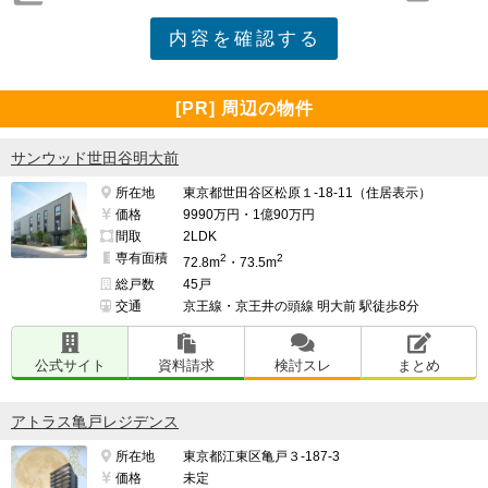
[PR] 周辺の物件
サンウッド世田谷明大前
所在地
東京都世田谷区松原１-18-11（住居表示）
価格
9990万円・1億90万円
間取
2LDK
専有面積
2
2
72.8m
・73.5m
総戸数
45戸
交通
京王線・京王井の頭線 明大前 駅徒歩8分
公式サイト
資料請求
検討スレ
まとめ
アトラス亀戸レジデンス
所在地
東京都江東区亀戸３-187-3
価格
未定