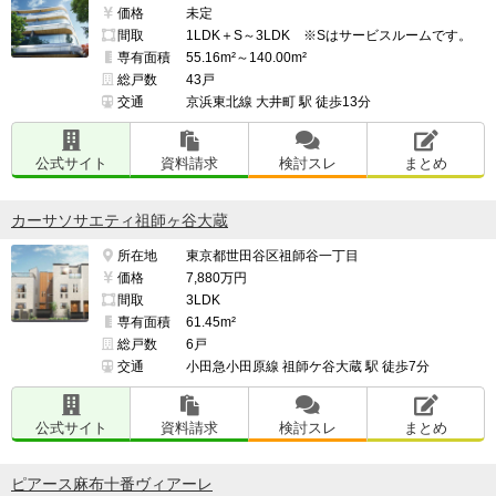
価格
未定
間取
1LDK＋S～3LDK ※Sはサービスルームです。
専有面積
55.16m²～140.00m²
総戸数
43戸
交通
京浜東北線 大井町 駅 徒歩13分
公式サイト
資料請求
検討スレ
まとめ
カーサソサエティ祖師ヶ谷大蔵
所在地
東京都世田谷区祖師谷一丁目
価格
7,880万円
間取
3LDK
専有面積
61.45m²
総戸数
6戸
交通
小田急小田原線 祖師ケ谷大蔵 駅 徒歩7分
公式サイト
資料請求
検討スレ
まとめ
ピアース麻布十番ヴィアーレ