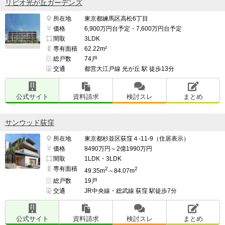
リビオ光が丘ガーデンズ
所在地
東京都練馬区高松6丁目
価格
6,900万円台予定・7,600万円台予定
間取
3LDK
専有面積
62.22m²
総戸数
74戸
交通
都営大江戸線 光が丘 駅 徒歩13分
公式サイト
資料請求
検討スレ
まとめ
サンウッド荻窪
所在地
東京都杉並区荻窪４-11-9（住居表示）
価格
8490万円～2億1990万円
間取
1LDK・3LDK
専有面積
2
2
49.35m
～84.07m
総戸数
19戸
交通
JR中央線・総武線 荻窪 駅徒歩7分
公式サイト
資料請求
検討スレ
まとめ