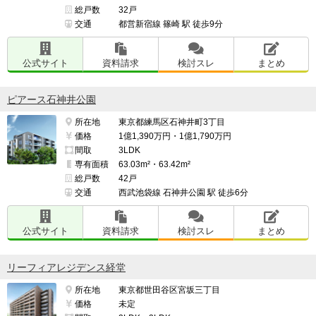
総戸数
32戸
交通
都営新宿線 篠崎 駅 徒歩9分
公式サイト
資料請求
検討スレ
まとめ
ピアース石神井公園
所在地
東京都練馬区石神井町3丁目
価格
1億1,390万円・1億1,790万円
間取
3LDK
専有面積
63.03m²・63.42m²
総戸数
42戸
交通
西武池袋線 石神井公園 駅 徒歩6分
公式サイト
資料請求
検討スレ
まとめ
リーフィアレジデンス経堂
所在地
東京都世田谷区宮坂三丁目
価格
未定