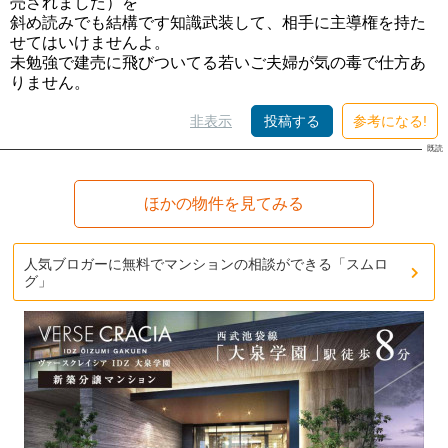
売されました）を
斜め読みでも結構です知識武装して、相手に主導権を持た
せてはいけませんよ。
未勉強で建売に飛びついてる若いご夫婦が気の毒で仕方あ
りません。
非表示
投稿する
参考になる!
ほかの物件を見てみる
人気ブロガーに無料でマンションの相談ができる「スムロ
グ」