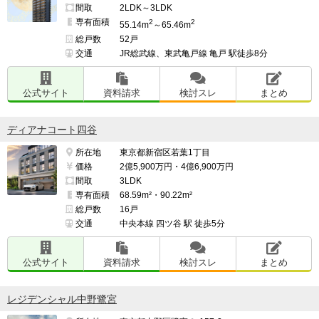
間取
2LDK～3LDK
専有面積
2
2
55.14m
～65.46m
総戸数
52戸
交通
JR総武線、東武亀戸線 亀戸 駅徒歩8分
公式サイト
資料請求
検討スレ
まとめ
ディアナコート四谷
所在地
東京都新宿区若葉1丁目
価格
2億5,900万円・4億6,900万円
間取
3LDK
専有面積
68.59m²・90.22m²
総戸数
16戸
交通
中央本線 四ツ谷 駅 徒歩5分
公式サイト
資料請求
検討スレ
まとめ
レジデンシャル中野鷺宮