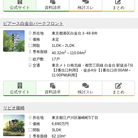
公式サイト
資料請求
検討スレ
まとめ
ピアース白金台パークフロント
所在地
東京都港区白金台３-48-8外
価格
未定
間取
1LDK～2LDK
専有面積
2
2
40.32m
～110.04m
総戸数
17戸
交通
東京メトロ南北線・都営三田線 白金台 駅徒歩7分
【2番出口利用】・徒歩4分【1番出口(6:00AM～
11:00PM)利用】
公式サイト
資料請求
検討スレ
まとめ
リビオ篠崎
所在地
東京都江戸川区篠崎町5丁目
価格
6,690万円
間取
3LDK
専有面積
62.10m²