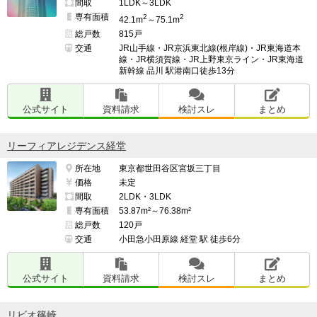
間取
1LDK～3LDK
専有面積
2
2
42.1m
～75.1m
総戸数
815戸
交通
JR山手線・JR京浜東北線(根岸線)・JR東海道本
線・JR横須賀線・JR上野東京ライン・JR東海道
新幹線 品川 駅港南口徒歩13分
公式サイト
資料請求
検討スレ
まとめ
リーフィアレジデンス経堂
所在地
東京都世田谷区宮坂三丁目
価格
未定
間取
2LDK・3LDK
専有面積
53.87m²～76.38m²
総戸数
120戸
交通
小田急小田原線 経堂 駅 徒歩6分
公式サイト
資料請求
検討スレ
まとめ
リビオ篠崎