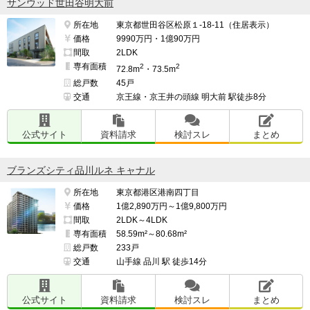
サンウッド世田谷明大前
所在地
東京都世田谷区松原１-18-11（住居表示）
価格
9990万円・1億90万円
間取
2LDK
専有面積
2
2
72.8m
・73.5m
総戸数
45戸
交通
京王線・京王井の頭線 明大前 駅徒歩8分
公式サイト
資料請求
検討スレ
まとめ
ブランズシティ品川ルネ キャナル
所在地
東京都港区港南四丁目
価格
1億2,890万円～1億9,800万円
間取
2LDK～4LDK
専有面積
58.59m²～80.68m²
総戸数
233戸
交通
山手線 品川 駅 徒歩14分
公式サイト
資料請求
検討スレ
まとめ