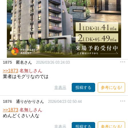
1875
匿名さん
2026/03/26 03:24:03
>>1873
名無しさん
業者はモグリなのでは
非表示
投稿する
参考になる!
1876
通りがかりさん
2026/04/23 02:50:44
>>1873
名無しさん
めんどくさい人な
非表示
投稿する
参考になる!