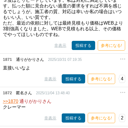
３度ほどリピートしています。私は対応に満足していま
す。払った額に見合わない過度の要求をすれば不満を感じ
るでしょうが。施工者の質、対応は幸いか私の場合はいつ
もいい人、いい質です。
ただ、最近の依頼に対しては最終見積もり価格はWEBより
3割強高くなりました。WEBで見積もれる以上、その価格
でやってほしいものですね。
非表示
投稿する
参考になる!
1871
通りがかりさん
2025/10/31 07:19:35
直接いいなよ
4
非表示
投稿する
参考になる!
1872
匿名さん
2025/11/04 13:48:40
>>1870
通りがかりさん
クレーマー
2
非表示
投稿する
参考になる!