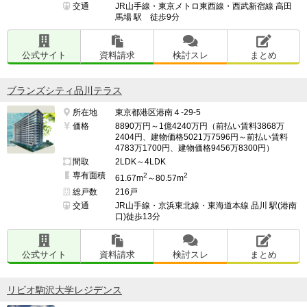
交通
JR山手線・東京メトロ東西線・西武新宿線 高田
馬場 駅 徒歩9分
公式サイト
資料請求
検討スレ
まとめ
ブランズシティ品川テラス
所在地
東京都港区港南４-29-5
価格
8890万円～1億4240万円（前払い賃料3868万
2404円、建物価格5021万7596円～前払い賃料
4783万1700円、建物価格9456万8300円）
間取
2LDK～4LDK
専有面積
2
2
61.67m
～80.57m
総戸数
216戸
交通
JR山手線・京浜東北線・東海道本線 品川 駅(港南
口)徒歩13分
公式サイト
資料請求
検討スレ
まとめ
リビオ駒沢大学レジデンス