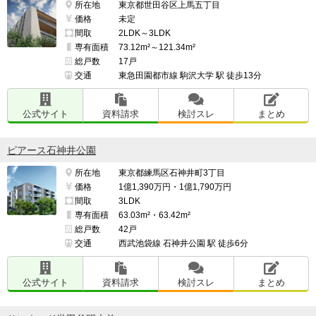
所在地
東京都世田谷区上馬五丁目
価格
未定
間取
2LDK～3LDK
専有面積
73.12m²～121.34m²
総戸数
17戸
交通
東急田園都市線 駒沢大学 駅 徒歩13分
公式サイト
資料請求
検討スレ
まとめ
ピアース石神井公園
所在地
東京都練馬区石神井町3丁目
価格
1億1,390万円・1億1,790万円
間取
3LDK
専有面積
63.03m²・63.42m²
総戸数
42戸
交通
西武池袋線 石神井公園 駅 徒歩6分
公式サイト
資料請求
検討スレ
まとめ