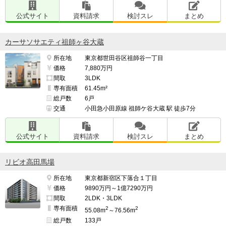
公式サイト
資料請求
検討スレ
まとめ
カーサソサエティ祖師ヶ谷大蔵
所在地
東京都世田谷区祖師谷一丁目
価格
7,880万円
間取
3LDK
専有面積
61.45m²
総戸数
6戸
交通
小田急小田原線 祖師ケ谷大蔵 駅 徒歩7分
公式サイト
資料請求
検討スレ
まとめ
リビオ高田馬場
所在地
東京都新宿区下落合１丁目
価格
9890万円～1億7290万円
間取
2LDK・3LDK
専有面積
2
2
55.08m
～76.56m
総戸数
133戸