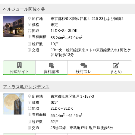
ベルジュール阿佐ヶ谷
所在地
東京都杉並区阿佐谷北４-216-23および同番2
価格
未定
間取
1LDK+S～3LDK
専有面積
2
2
55.24m
～67.94m
総戸数
19戸
交通
JR中央・総武線(東京メトロ東西線乗入れ) 阿佐ケ
谷 駅徒歩13分
公式サイト
資料請求
検討スレ
まとめ
アトラス亀戸レジデンス
所在地
東京都江東区亀戸３-187-3
価格
未定
間取
2LDK～3LDK
専有面積
2
2
55.14m
～65.46m
総戸数
52戸
交通
JR総武線、東武亀戸線 亀戸 駅徒歩8分