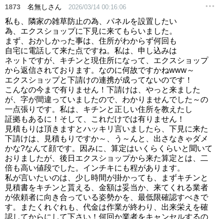
1873
名無しさん
2026/03/14 00:16:06
私も、隣家の雑草防止の為、パネルを設置したい
為、エクスショップに下見に来てもらいました。
まず、おかしかった事は、住所がわからず何回も
自宅に電話して来た点ですね。私は、申し込みは
ネットですが、キチンと現住所になって、エクスショップ
から返信されております。なのに何故ですかねwww～
エクスショップと下請けの連携が成ってないのです！
こんなの今まで有りません！下請けは、やっと来ました
が、字が間違っていましたので、わかりませんでした～の
一点張りです。私は、キチンと正しい住所を教えたし
証拠もあるに！そして、これだけでは有りません！
見積もりは頂きますとハッキリ言いましたら、下見に来た
下請けは、見積もりですか～、う～んと、出さなきゃダメ
かな?なんて顔です。因みに、算定はいくらくらいと聞いて
おりましたが、後日エクスショップから来た算定とは、二
倍も高い値段でした。インチキにも程があります。
私が言いたいのは、少し時間が掛かっても、まずキチンと
見積書をキチンと貰える、金額は妥当か、来てくれる業者
が依頼者に向き合っている姿勢かを、最低限確認すべきで
す。またくれぐれも、代金は作業が終わり、出来栄えを確
認してからにして下さい！何回か業者をキャンセルするの