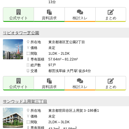
13分
公式サイト
資料請求
検討スレ
まとめ
リビオタワー芝公園
所在地
東京都港区芝公園2丁目
価格
未定
間取
1LDK・2LDK
専有面積
57.64m²～81.22m²
総戸数
97戸
交通
都営浅草線 大門 駅 徒歩4分
公式サイト
資料請求
検討スレ
まとめ
サンウッド上用賀三丁目
所在地
東京都世田谷区上用賀３-186番1
価格
未定
間取
2LDK～3LDK
専有面積
2
2