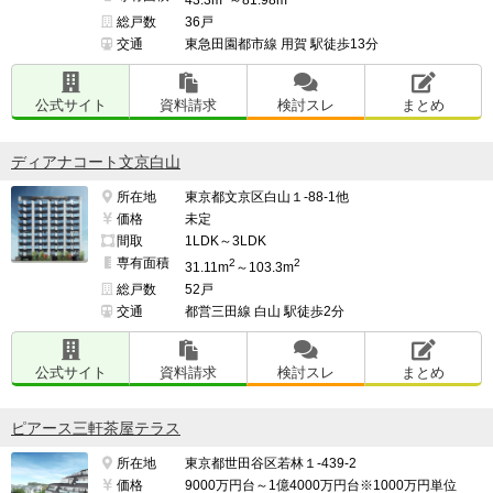
43.3m
～81.98m
総戸数
36戸
交通
東急田園都市線 用賀 駅徒歩13分
公式サイト
資料請求
検討スレ
まとめ
ディアナコート文京白山
所在地
東京都文京区白山１-88-1他
価格
未定
間取
1LDK～3LDK
専有面積
2
2
31.11m
～103.3m
総戸数
52戸
交通
都営三田線 白山 駅徒歩2分
公式サイト
資料請求
検討スレ
まとめ
ピアース三軒茶屋テラス
所在地
東京都世田谷区若林１-439-2
価格
9000万円台～1億4000万円台※1000万円単位