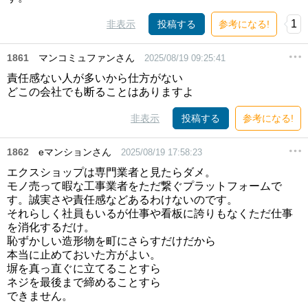
1
非表示
投稿する
参考になる!
1861
マンコミュファンさん
2025/08/19 09:25:41
責任感ない人が多いから仕方がない
どこの会社でも断ることはありますよ
非表示
投稿する
参考になる!
1862
eマンションさん
2025/08/19 17:58:23
エクスショップは専門業者と見たらダメ。
モノ売って暇な工事業者をただ繋ぐプラットフォームで
す。誠実さや責任感などあるわけないのです。
それらしく社員もいるが仕事や看板に誇りもなくただ仕事
を消化するだけ。
恥ずかしい造形物を町にさらすだけだから
本当に止めておいた方がよい。
塀を真っ直ぐに立てることすら
ネジを最後まで締めることすら
できません。