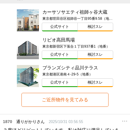
カーサソサエティ祖師ヶ谷大蔵
東京都世田谷区祖師谷一丁目95番9.58（地番）ほか
公式サイト
検討スレ
リビオ高田馬場
東京都新宿区下落合１丁目937番1（地番）
公式サイト
検討スレ
ブランズシティ品川テラス
東京都港区港南４-29-5（地番）
公式サイト
検討スレ
ご近所物件を見てみる
1870
通りがかりさん
2025/10/31 03:56:55