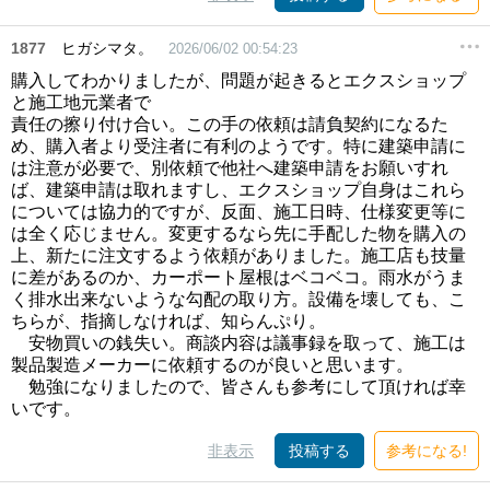
1877
ヒガシマタ。
2026/06/02 00:54:23
購入してわかりましたが、問題が起きるとエクスショップ
と施工地元業者で
責任の擦り付け合い。この手の依頼は請負契約になるた
め、購入者より受注者に有利のようです。特に建築申請に
は注意が必要で、別依頼で他社へ建築申請をお願いすれ
ば、建築申請は取れますし、エクスショップ自身はこれら
については協力的ですが、反面、施工日時、仕様変更等に
は全く応じません。変更するなら先に手配した物を購入の
上、新たに注文するよう依頼がありました。施工店も技量
に差があるのか、カーポート屋根はベコベコ。雨水がうま
く排水出来ないような勾配の取り方。設備を壊しても、こ
ちらが、指摘しなければ、知らんぷり。
安物買いの銭失い。商談内容は議事録を取って、施工は
製品製造メーカーに依頼するのが良いと思います。
勉強になりましたので、皆さんも参考にして頂ければ幸
いです。
非表示
投稿する
参考になる!