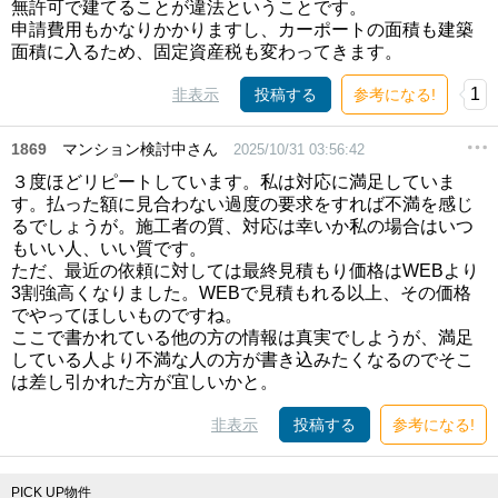
無許可で建てることが違法ということです。
申請費用もかなりかかりますし、カーポートの面積も建築
面積に入るため、固定資産税も変わってきます。
1
非表示
投稿する
参考になる!
1869
マンション検討中さん
2025/10/31 03:56:42
３度ほどリピートしています。私は対応に満足していま
す。払った額に見合わない過度の要求をすれば不満を感じ
るでしょうが。施工者の質、対応は幸いか私の場合はいつ
もいい人、いい質です。
ただ、最近の依頼に対しては最終見積もり価格はWEBより
3割強高くなりました。WEBで見積もれる以上、その価格
でやってほしいものですね。
ここで書かれている他の方の情報は真実でしようが、満足
している人より不満な人の方が書き込みたくなるのでそこ
は差し引かれた方が宜しいかと。
非表示
投稿する
参考になる!
PICK UP物件