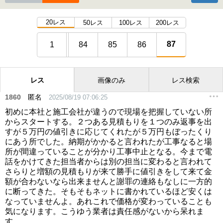
20レス
50レス
100レス
200レス
87
1
84
85
86
レス
画像のみ
レス検索
1860
匿名
2025/08/19 07:06:25
初めに本社と施工会社が違うので現場を把握していない所
からスタートする。２つある見積もりを１つのみ返事を出
すが５万円の値引きに応じてくれたが５万円もぼったくり
にあう所でした。納期がかかると言われたが工事なると場
所が間違っていることが分かり工事中止となる。今まで電
話をかけてきた担当者からは別の担当に変わると言われて
さらりと増額の見積もりが来て勝手に値引きをして来て金
額が合わないなら出来ませんと謝罪の連絡もなしに一方的
に断ってきた。そもそもネットに書かれているほど安くは
なっていませんよ。あれこれで価格が変わっていることも
気になります。こうゆう業者は責任感がないから呆れま
す。