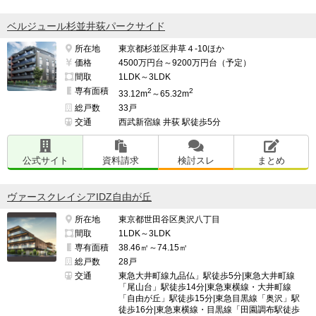
ベルジュール杉並井荻パークサイド
所在地
東京都杉並区井草４-10ほか
価格
4500万円台～9200万円台（予定）
間取
1LDK～3LDK
専有面積
2
2
33.12m
～65.32m
総戸数
33戸
交通
西武新宿線 井荻 駅徒歩5分
公式サイト
資料請求
検討スレ
まとめ
ヴァースクレイシアIDZ自由が丘
所在地
東京都世田谷区奥沢八丁目
間取
1LDK～3LDK
専有面積
38.46㎡～74.15㎡
総戸数
28戸
交通
東急大井町線九品仏」駅徒歩5分|東急大井町線
「尾山台」駅徒歩14分|東急東横線・大井町線
「自由が丘」駅徒歩15分|東急目黒線「奥沢」駅
徒歩16分|東急東横線・目黒線「田園調布駅徒歩