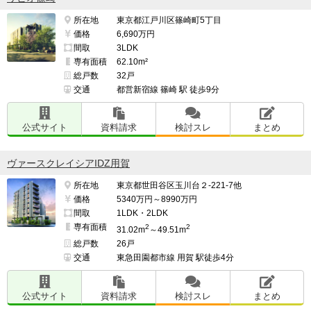
所在地
東京都江戸川区篠崎町5丁目
価格
6,690万円
間取
3LDK
専有面積
62.10m²
総戸数
32戸
交通
都営新宿線 篠崎 駅 徒歩9分
公式サイト
資料請求
検討スレ
まとめ
ヴァースクレイシアIDZ用賀
所在地
東京都世田谷区玉川台２-221-7他
価格
5340万円～8990万円
間取
1LDK・2LDK
専有面積
2
2
31.02m
～49.51m
総戸数
26戸
交通
東急田園都市線 用賀 駅徒歩4分
公式サイト
資料請求
検討スレ
まとめ