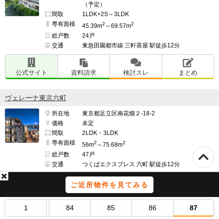
（予定）
間取
1LDK+2S～3LDK
専有面積
2
2
45.39m
～69.57m
総戸数
24戸
交通
東急田園都市線 三軒茶屋 駅徒歩12分
公式サイト
資料請求
検討スレ
まとめ
ヴェレーナ東京六町
所在地
東京都足立区南花畑２-18-2
価格
未定
間取
2LDK・3LDK
専有面積
2
2
56m
～75.68m
総戸数
47戸
交通
つくばエクスプレス 六町 駅徒歩12分
ご近所物件を見てみる
公式サイト
資料請求
検討スレ
まとめ
1
84
85
86
87