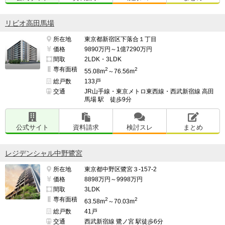
リビオ高田馬場
所在地
東京都新宿区下落合１丁目
価格
9890万円～1億7290万円
間取
2LDK・3LDK
専有面積
2
2
55.08m
～76.56m
総戸数
133戸
交通
JR山手線・東京メトロ東西線・西武新宿線 高田
馬場 駅 徒歩9分
公式サイト
資料請求
検討スレ
まとめ
レジデンシャル中野鷺宮
所在地
東京都中野区鷺宮３-157-2
価格
8898万円～9998万円
間取
3LDK
専有面積
2
2
63.58m
～70.03m
総戸数
41戸
交通
西武新宿線 鷺ノ宮 駅徒歩6分