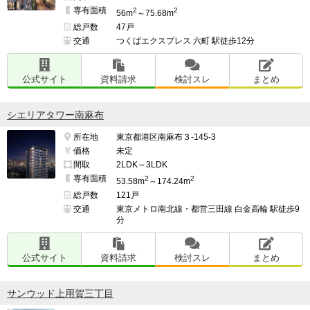
専有面積
2
2
56m
～75.68m
総戸数
47戸
交通
つくばエクスプレス 六町 駅徒歩12分
公式サイト
資料請求
検討スレ
まとめ
シエリアタワー南麻布
所在地
東京都港区南麻布３-145-3
価格
未定
間取
2LDK～3LDK
専有面積
2
2
53.58m
～174.24m
総戸数
121戸
交通
東京メトロ南北線・都営三田線 白金高輪 駅徒歩9
分
公式サイト
資料請求
検討スレ
まとめ
サンウッド上用賀三丁目