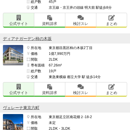
総戸数
45戸
交通
京王線・京王井の頭線 明大前 駅徒歩8分
公式サイト
資料請求
検討スレ
まとめ
ディアナガーデン柿の木坂
所在地
東京都目黒区柿の木坂2丁目
価格
1億7,990万円
間取
2LDK
専有面積
67.26m²
総戸数
19戸
交通
東急東横線 都立大学 駅 徒歩14分
公式サイト
資料請求
検討スレ
まとめ
ヴェレーナ東京六町
所在地
東京都足立区南花畑２-18-2
価格
未定
間取
2LDK・3LDK