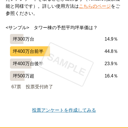
能と同様です）。詳しい使用方法は
こちらのページ
をご
参照ください。
<サンプル>　タワー棟の予想平均坪単価は？
坪300万台
14.9％
坪400万台前半
44.8％
SAMPLE
坪400万台後半
23.9％
坪500万超
16.4％
67票　
投票受付終了
投票アンケートを作成してみる