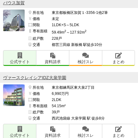
バウス加賀
所在地
東京都板橋区加賀１-3356-1他2筆
価格
未定
間取
1LDK+S～5LDK
専有面積
2
2
59.49m
～127.92m
総戸数
228戸
交通
都営三田線 新板橋 駅徒歩10分
公式サイト
資料請求
検討スレ
まとめ
ヴァースクレイシアIDZ大泉学園
所在地
東京都練馬区東大泉2丁目
価格
6,990万円
間取
2LDK
専有面積
54.15m²
総戸数
39戸
交通
西武池袋線 大泉学園 駅 徒歩8分
公式サイト
資料請求
検討スレ
まとめ