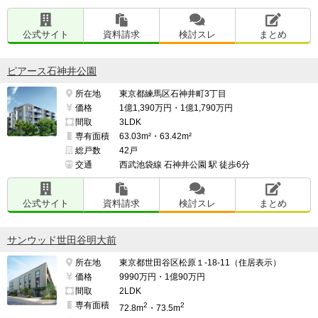
公式サイト
資料請求
検討スレ
まとめ
ピアース石神井公園
所在地
東京都練馬区石神井町3丁目
価格
1億1,390万円・1億1,790万円
間取
3LDK
専有面積
63.03m²・63.42m²
総戸数
42戸
交通
西武池袋線 石神井公園 駅 徒歩6分
公式サイト
資料請求
検討スレ
まとめ
サンウッド世田谷明大前
所在地
東京都世田谷区松原１-18-11（住居表示）
価格
9990万円・1億90万円
間取
2LDK
専有面積
2
2
72.8m
・73.5m