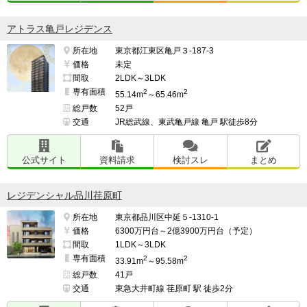
アトラス亀戸レジデンス
所在地
東京都江東区亀戸３-187-3
価格
未定
間取
2LDK～3LDK
専有面積
2
2
55.14m
～65.46m
総戸数
52戸
交通
JR総武線、東武亀戸線 亀戸 駅徒歩8分
公式サイト
資料請求
検討スレ
まとめ
レジデンシャル品川荏原町
所在地
東京都品川区中延５-1310-1
価格
6300万円台～2億3900万円台（予定）
間取
1LDK～3LDK
専有面積
2
2
33.91m
～95.58m
総戸数
41戸
交通
東急大井町線 荏原町 駅 徒歩2分