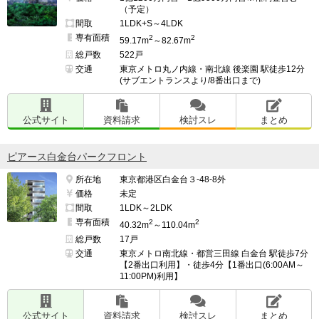
（予定）
間取
1LDK+S～4LDK
専有面積
2
2
59.17m
～82.67m
総戸数
522戸
交通
東京メトロ丸ノ内線・南北線 後楽園 駅徒歩12分
(サブエントランスより/8番出口まで)
公式サイト
資料請求
検討スレ
まとめ
ピアース白金台パークフロント
所在地
東京都港区白金台３-48-8外
価格
未定
間取
1LDK～2LDK
専有面積
2
2
40.32m
～110.04m
総戸数
17戸
交通
東京メトロ南北線・都営三田線 白金台 駅徒歩7分
【2番出口利用】・徒歩4分【1番出口(6:00AM～
11:00PM)利用】
公式サイト
資料請求
検討スレ
まとめ