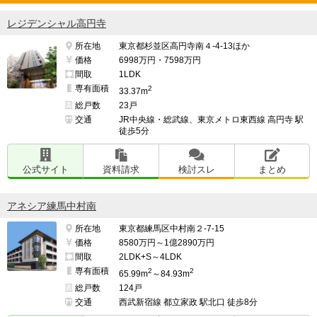
レジデンシャル高円寺
所在地
東京都杉並区高円寺南４-4-13ほか
価格
6998万円・7598万円
間取
1LDK
専有面積
2
33.37m
総戸数
23戸
交通
JR中央線・総武線、東京メトロ東西線 高円寺 駅
徒歩5分
公式サイト
資料請求
検討スレ
まとめ
アネシア練馬中村南
所在地
東京都練馬区中村南２-7-15
価格
8580万円～1億2890万円
間取
2LDK+S～4LDK
専有面積
2
2
65.99m
～84.93m
総戸数
124戸
交通
西武新宿線 都立家政 駅北口 徒歩8分