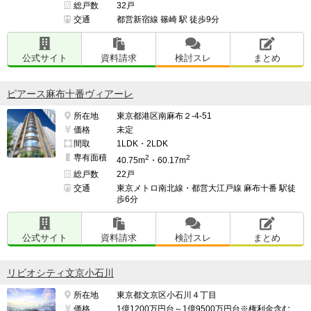
総戸数
32戸
交通
都営新宿線 篠崎 駅 徒歩9分
公式サイト
資料請求
検討スレ
まとめ
ピアース麻布十番ヴィアーレ
所在地
東京都港区南麻布２-4-51
価格
未定
間取
1LDK・2LDK
専有面積
2
2
40.75m
・60.17m
総戸数
22戸
交通
東京メトロ南北線・都営大江戸線 麻布十番 駅徒
歩6分
公式サイト
資料請求
検討スレ
まとめ
リビオシティ文京小石川
所在地
東京都文京区小石川４丁目
価格
1億1200万円台～1億9500万円台※権利金含む