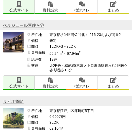
公式サイト
資料請求
検討スレ
まとめ
ベルジュール阿佐ヶ谷
所在地
東京都杉並区阿佐谷北４-216-23および同番2
価格
未定
間取
1LDK+S～3LDK
専有面積
2
2
55.24m
～67.94m
総戸数
19戸
交通
JR中央・総武線(東京メトロ東西線乗入れ) 阿佐ケ
谷 駅徒歩13分
公式サイト
資料請求
検討スレ
まとめ
リビオ篠崎
所在地
東京都江戸川区篠崎町5丁目
価格
6,690万円
間取
3LDK
専有面積
62.10m²