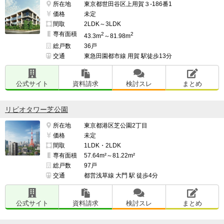
所在地
東京都世田谷区上用賀３-186番1
価格
未定
間取
2LDK～3LDK
専有面積
2
2
43.3m
～81.98m
総戸数
36戸
交通
東急田園都市線 用賀 駅徒歩13分
公式サイト
資料請求
検討スレ
まとめ
リビオタワー芝公園
所在地
東京都港区芝公園2丁目
価格
未定
間取
1LDK・2LDK
専有面積
57.64m²～81.22m²
総戸数
97戸
交通
都営浅草線 大門 駅 徒歩4分
公式サイト
資料請求
検討スレ
まとめ