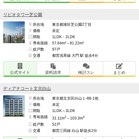
リビオタワー芝公園
所在地
東京都港区芝公園2丁目
価格
未定
間取
1LDK・2LDK
専有面積
57.64m²～81.22m²
総戸数
97戸
交通
都営浅草線 大門 駅 徒歩4分
公式サイト
資料請求
検討スレ
まとめ
ディアナコート文京白山
所在地
東京都文京区白山１-88-1他
価格
未定
間取
1LDK～3LDK
専有面積
2
2
31.11m
～103.3m
総戸数
52戸
交通
都営三田線 白山 駅徒歩2分