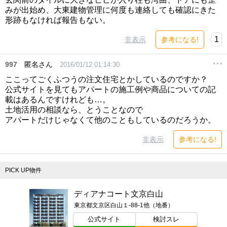
みが出始め、大東建物管理に何度も連絡しても確認にきた
形跡もなければ報告もない。
1
非表示
参考になる!
997
匿名さん
2016/01/12 01:14:30
ここってごくふつうの注文住宅とかしているのですか？
公式サイトを見てもアパートの施工例や商品についての記
載はあるんですけれども…。
土地活用の相談なら、とうことなので
アパートだけじゃなくて他のこともしているのだろうか。
非表示
参考になる!
PICK UP物件
ディアナコート文京白山
東京都文京区白山１-88-1他（地番）
公式サイト
検討スレ