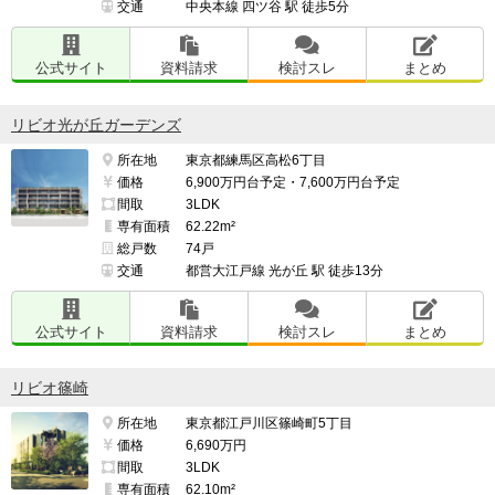
交通
中央本線 四ツ谷 駅 徒歩5分
公式サイト
資料請求
検討スレ
まとめ
リビオ光が丘ガーデンズ
所在地
東京都練馬区高松6丁目
価格
6,900万円台予定・7,600万円台予定
間取
3LDK
専有面積
62.22m²
総戸数
74戸
交通
都営大江戸線 光が丘 駅 徒歩13分
公式サイト
資料請求
検討スレ
まとめ
リビオ篠崎
所在地
東京都江戸川区篠崎町5丁目
価格
6,690万円
間取
3LDK
専有面積
62.10m²