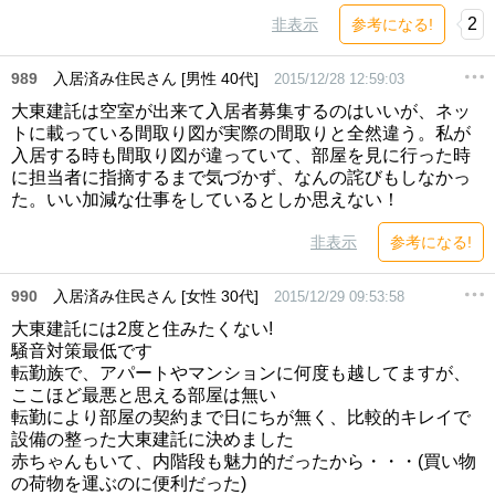
2
非表示
参考になる!
989
入居済み住民さん [男性 40代]
2015/12/28 12:59:03
大東建託は空室が出来て入居者募集するのはいいが、ネッ
トに載っている間取り図が実際の間取りと全然違う。私が
入居する時も間取り図が違っていて、部屋を見に行った時
に担当者に指摘するまで気づかず、なんの詫びもしなかっ
た。いい加減な仕事をしているとしか思えない！
非表示
参考になる!
990
入居済み住民さん [女性 30代]
2015/12/29 09:53:58
大東建託には2度と住みたくない!
騒音対策最低です
転勤族で、アパートやマンションに何度も越してますが、
ここほど最悪と思える部屋は無い
転勤により部屋の契約まで日にちが無く、比較的キレイで
設備の整った大東建託に決めました
赤ちゃんもいて、内階段も魅力的だったから・・・(買い物
の荷物を運ぶのに便利だった)