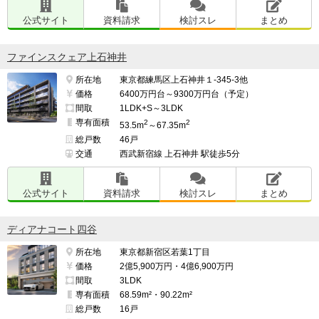
公式サイト
資料請求
検討スレ
まとめ
ファインスクェア上石神井
所在地
東京都練馬区上石神井１-345-3他
価格
6400万円台～9300万円台（予定）
間取
1LDK+S～3LDK
専有面積
2
2
53.5m
～67.35m
総戸数
46戸
交通
西武新宿線 上石神井 駅徒歩5分
公式サイト
資料請求
検討スレ
まとめ
ディアナコート四谷
所在地
東京都新宿区若葉1丁目
価格
2億5,900万円・4億6,900万円
間取
3LDK
専有面積
68.59m²・90.22m²
総戸数
16戸