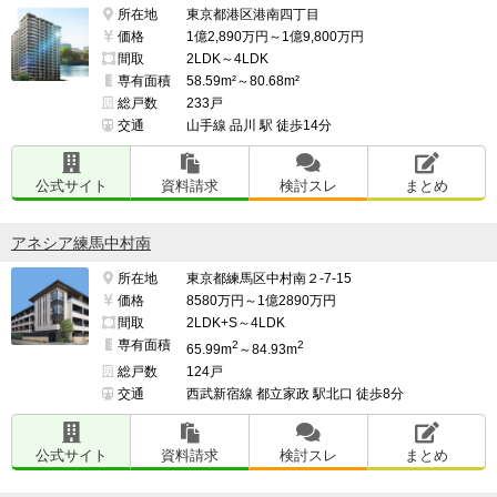
所在地
東京都港区港南四丁目
価格
1億2,890万円～1億9,800万円
間取
2LDK～4LDK
専有面積
58.59m²～80.68m²
総戸数
233戸
交通
山手線 品川 駅 徒歩14分
公式サイト
資料請求
検討スレ
まとめ
アネシア練馬中村南
所在地
東京都練馬区中村南２-7-15
価格
8580万円～1億2890万円
間取
2LDK+S～4LDK
専有面積
2
2
65.99m
～84.93m
総戸数
124戸
交通
西武新宿線 都立家政 駅北口 徒歩8分
公式サイト
資料請求
検討スレ
まとめ