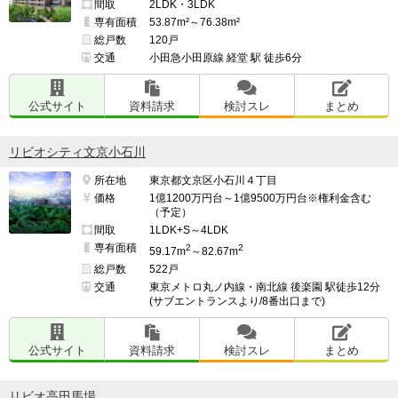
間取
2LDK・3LDK
専有面積
53.87m²～76.38m²
総戸数
120戸
交通
小田急小田原線 経堂 駅 徒歩6分
公式サイト
資料請求
検討スレ
まとめ
リビオシティ文京小石川
所在地
東京都文京区小石川４丁目
価格
1億1200万円台～1億9500万円台※権利金含む
（予定）
間取
1LDK+S～4LDK
専有面積
2
2
59.17m
～82.67m
総戸数
522戸
交通
東京メトロ丸ノ内線・南北線 後楽園 駅徒歩12分
(サブエントランスより/8番出口まで)
公式サイト
資料請求
検討スレ
まとめ
リビオ高田馬場