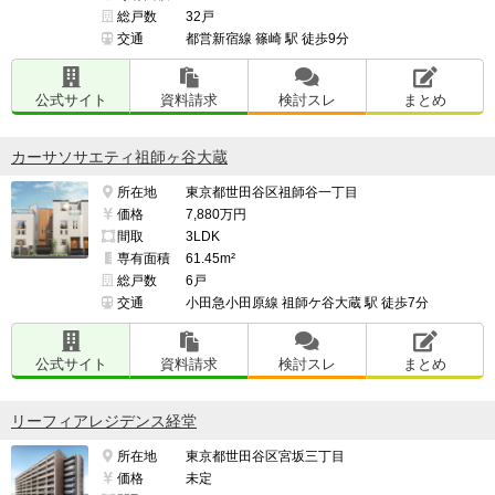
総戸数
32戸
交通
都営新宿線 篠崎 駅 徒歩9分
公式サイト
資料請求
検討スレ
まとめ
カーサソサエティ祖師ヶ谷大蔵
所在地
東京都世田谷区祖師谷一丁目
価格
7,880万円
間取
3LDK
専有面積
61.45m²
総戸数
6戸
交通
小田急小田原線 祖師ケ谷大蔵 駅 徒歩7分
公式サイト
資料請求
検討スレ
まとめ
リーフィアレジデンス経堂
所在地
東京都世田谷区宮坂三丁目
価格
未定