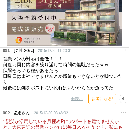
991
[男性 20代]
2015/12/29 11:20:31
営業マンの対応は最低！！！
何度も同じ内容を繰り返して時間の無駄だったｗｗ
低脳ぞろいも程があるだろ
日曜日は出社できませんとか残業もできないとか嘘ついた
り
最後には鍵をポストにいれればいいからとか逝ってた
4
非表示
参考になる!
992
匿名さん
2015/12/30 03:48:02
>親父が活用している月極めPにアパートを建てませんか
と、大東建託の営業マンがほぼ毎日来るそうです。私にも