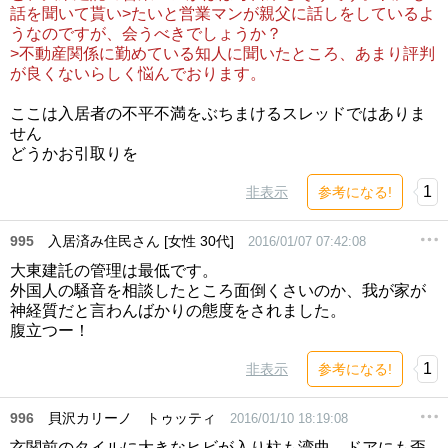
話を聞いて貰い>たいと営業マンが親父に話しをしているよ
うなのですが、会うべきでしょうか？
>不動産関係に勤めている知人に聞いたところ、あまり評判
が良くないらしく悩んでおります。
ここは入居者の不平不満をぶちまけるスレッドではありま
せん
どうかお引取りを
1
非表示
参考になる!
995
入居済み住民さん [女性 30代]
2016/01/07 07:42:08
大東建託の管理は最低です。
外国人の騒音を相談したところ面倒くさいのか、我が家が
神経質だと言わんばかりの態度をされました。
腹立つー！
1
非表示
参考になる!
996
貝沢カリーノ トゥッティ
2016/01/10 18:19:08
玄関前のタイルに大きなヒビが入り柱も湾曲、ドアにも歪