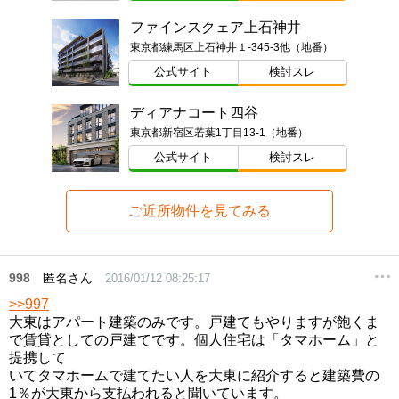
ファインスクェア上石神井
東京都練馬区上石神井１-345-3他（地番）
公式サイト
検討スレ
ディアナコート四谷
東京都新宿区若葉1丁目13-1（地番）
公式サイト
検討スレ
ご近所物件を見てみる
998
匿名さん
2016/01/12 08:25:17
>>997
大東はアパート建築のみです。戸建てもやりますが飽くま
で賃貸としての戸建てです。個人住宅は「タマホーム」と
提携して
いてタマホームで建てたい人を大東に紹介すると建築費の
1％が大東から支払われると聞いています。