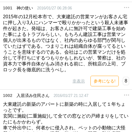
1001
神の使い
2016/01/27 06:28:06
2015年の12月松本市で、大東建託の営業マンがお客さん宅
に押し入り3人にハンマーで殴りかかったという殺人未遂事
件が起きた。発端は、お客さんに無許可で建築工事を始め
た事によるトラブルらしい。もちろん建設工事は営業マン
個人が出来るものではなく、社内のあらゆる部門が関与し
ていたはずである。つまりこれは組織自体が腐ってるとい
うことを意味するのである。会社はこの営業マンだけを処
分して手打ちにするつもりかもしれないが、警察は、社の
資本力で事件自体がもみ消される前に、所轄店の上司、ブ
ロック長を徹底的に洗うべし。
8
非表示
参考になる!
1002
入居済み住民さん
2016/01/27 21:12:47
大東建託の新築のアパートに新築の時に入居して１年ちょ
っとです。
玄関に施錠(二重施錠)して全ての窓などの戸締まりをしてい
たにもかかわらず。
車で外出中に、何者かに侵入され、ペットの小動物に大怪