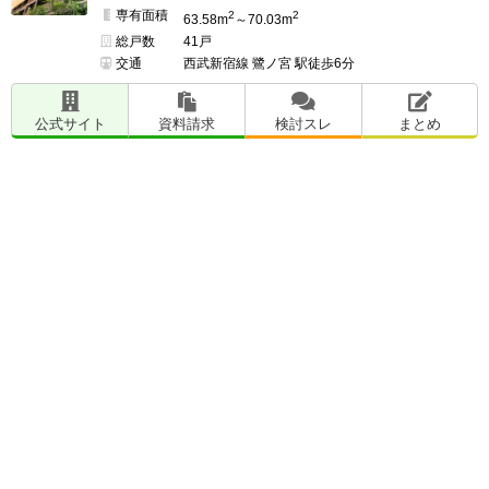
専有面積
2
2
63.58m
～70.03m
総戸数
41戸
交通
西武新宿線 鷺ノ宮 駅徒歩6分
公式サイト
資料請求
検討スレ
まとめ