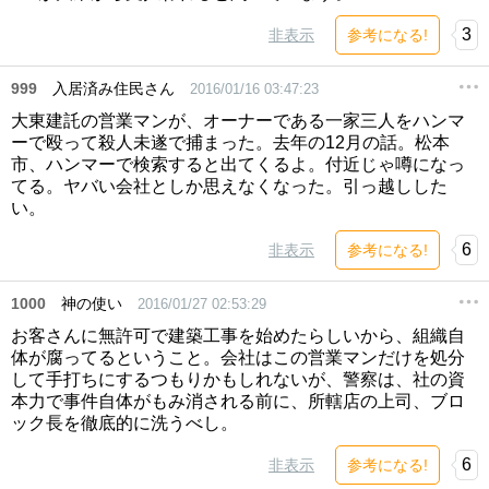
3
非表示
参考になる!
999
入居済み住民さん
2016/01/16 03:47:23
大東建託の営業マンが、オーナーである一家三人をハンマ
ーで殴って殺人未遂で捕まった。去年の12月の話。松本
市、ハンマーで検索すると出てくるよ。付近じゃ噂になっ
てる。ヤバい会社としか思えなくなった。引っ越しした
い。
6
非表示
参考になる!
1000
神の使い
2016/01/27 02:53:29
お客さんに無許可で建築工事を始めたらしいから、組織自
体が腐ってるということ。会社はこの営業マンだけを処分
して手打ちにするつもりかもしれないが、警察は、社の資
本力で事件自体がもみ消される前に、所轄店の上司、ブロ
ック長を徹底的に洗うべし。
6
非表示
参考になる!