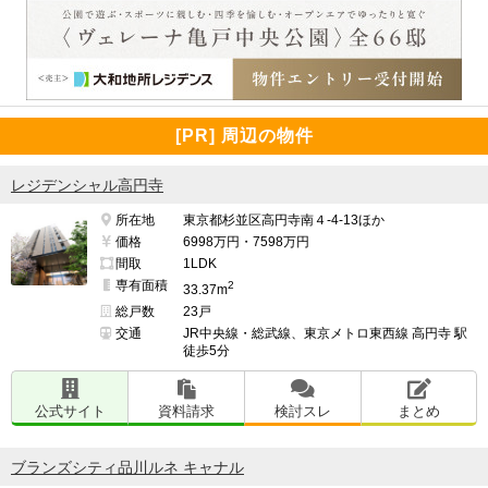
[PR] 周辺の物件
レジデンシャル高円寺
所在地
東京都杉並区高円寺南４-4-13ほか
価格
6998万円・7598万円
間取
1LDK
専有面積
2
33.37m
総戸数
23戸
交通
JR中央線・総武線、東京メトロ東西線 高円寺 駅
徒歩5分
公式サイト
資料請求
検討スレ
まとめ
ブランズシティ品川ルネ キャナル