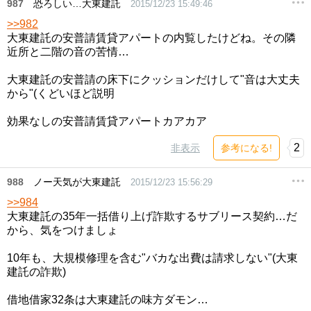
987
恐ろしい…大東建託
2015/12/23 15:49:46
>>982
大東建託の安普請賃貸アパートの内覧したけどね。その隣
近所と二階の音の苦情…
大東建託の安普請の床下にクッションだけして"音は大丈夫
から"(くどいほど説明
効果なしの安普請賃貸アパートカアカア
2
非表示
参考になる!
988
ノー天気が大東建託
2015/12/23 15:56:29
>>984
大東建託の35年一括借り上げ詐欺するサブリース契約…だ
から、気をつけましょ
10年も、大規模修理を含む"バカな出費は請求しない"(大東
建託の詐欺)
借地借家32条は大東建託の味方ダモン…