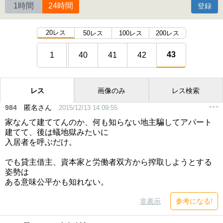
1時間
24時間
登録
20レス
50レス
100レス
200レス
43
1
40
41
42
レス
画像のみ
レス検索
984
匿名さん
2015/12/13 14:09:55
家なんて建ててんのか、何も知らない地主騙してアパート
建てて、後は蟻地獄みたいに
入居者を呼ぶだけ。
でも貸主借主、資本家と労働者双方から搾取しようとする
姿勢は
ある意味公平かも知れない。
非表示
参考になる!