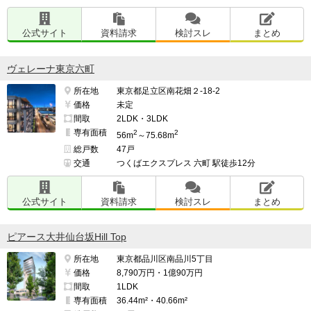
公式サイト
資料請求
検討スレ
まとめ
ヴェレーナ東京六町
所在地
東京都足立区南花畑２-18-2
価格
未定
間取
2LDK・3LDK
専有面積
2
2
56m
～75.68m
総戸数
47戸
交通
つくばエクスプレス 六町 駅徒歩12分
公式サイト
資料請求
検討スレ
まとめ
ピアース大井仙台坂Hill Top
所在地
東京都品川区南品川5丁目
価格
8,790万円・1億90万円
間取
1LDK
専有面積
36.44m²・40.66m²