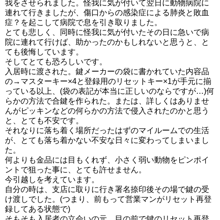
我をさせられました。怪我に気が付いて翌日に動物病院に
連れて行きましたが、傷口からの感染症による肺炎と敗血
症？を起こして病院で息を引き取りました。
とても悲しく、同時に怪我に気が付いたその日に急いで病
院に連れて行けば、助かったのかもしれないと思うと、と
ても後悔しています。
そしてとても恐ろしいです。
入居時に渡された。鍵メーカーの袋に書かれていた内容品
の→マスターキー×4と登録用のリセットキー×1が手元に揃
っている以上、(袋の表記が本当に正しいのならですが…)何
らかの方法で合鍵を作られた。または、詳しくはありませ
んがピッキンなどの何らかの方法で侵入されたのかと思う
と、とても不安です。
それなりに落ち着く場所だったはずのマイルームでの生活
が、とても落ち着かない不安な日々に変わってしまいまし
た。
何よりも金品には目もくれず、小さく弱い動物をピンポイ
ントで狙った事に、とても許せません。
今引越しを考えています。
自分の時は、支店に取りに行き署名捺印後その場で鍵の受
け渡しでした。(つまり、前もって営業マンがリセット再登
録してある状態で)
そもそも入居者の立会いの元、目の前で鍵のリセット再登