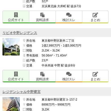
総戸数
32戸
交通
京浜東北線 大井町 駅 徒歩7分
公式サイト
資料請求
検討スレ
まとめ
リビオ中野レジデンス
所在地
東京都中野区新井二丁目
価格
1億2,990万円・1億5,990万円
間取
2LDK・3LDK
専有面積
56.06m²・71.40m²
総戸数
23戸
交通
中央本線 中野 駅 徒歩9分
公式サイト
資料請求
検討スレ
まとめ
レジデンシャル中野鷺宮
所在地
東京都中野区鷺宮３-157-2
価格
8898万円～9998万円
間取
3LDK