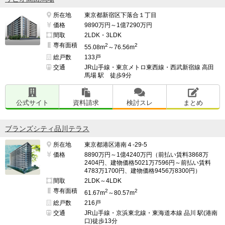
所在地
東京都新宿区下落合１丁目
価格
9890万円～1億7290万円
間取
2LDK・3LDK
専有面積
2
2
55.08m
～76.56m
総戸数
133戸
交通
JR山手線・東京メトロ東西線・西武新宿線 高田
馬場 駅 徒歩9分
公式サイト
資料請求
検討スレ
まとめ
ブランズシティ品川テラス
所在地
東京都港区港南４-29-5
価格
8890万円～1億4240万円（前払い賃料3868万
2404円、建物価格5021万7596円～前払い賃料
4783万1700円、建物価格9456万8300円）
間取
2LDK～4LDK
専有面積
2
2
61.67m
～80.57m
総戸数
216戸
交通
JR山手線・京浜東北線・東海道本線 品川 駅(港南
口)徒歩13分