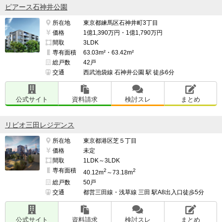
ピアース石神井公園
所在地
東京都練馬区石神井町3丁目
価格
1億1,390万円・1億1,790万円
間取
3LDK
専有面積
63.03m²・63.42m²
総戸数
42戸
交通
西武池袋線 石神井公園 駅 徒歩6分
公式サイト
資料請求
検討スレ
まとめ
リビオ三田レジデンス
所在地
東京都港区芝５丁目
価格
未定
間取
1LDK～3LDK
専有面積
2
2
40.12m
～73.18m
総戸数
50戸
交通
都営三田線・浅草線 三田 駅A8出入口徒歩5分
公式サイト
資料請求
検討スレ
まとめ