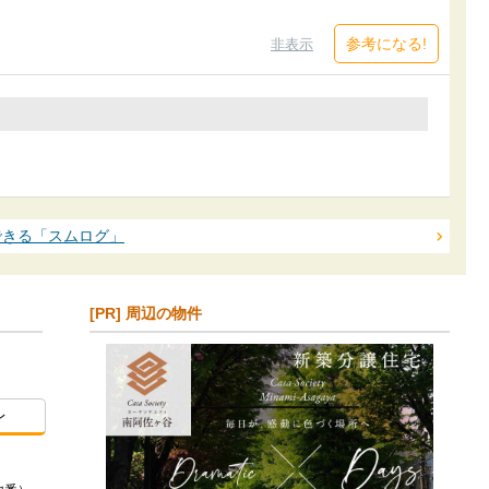
参考になる!
非表示
できる「スムログ」
[PR] 周辺の物件
レ