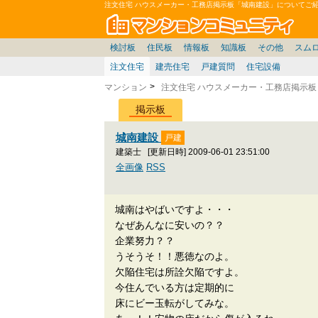
注文住宅 ハウスメーカー・工務店掲示板「城南建設」についてご
マン
東京23区
東京
価格表
住宅ローン
雑談
お便り返し
関東
東京都
神奈川
賃貸
中部
スムログ出張所
神奈川県
東京市部
デベ/ゼネコン
座談会/対談
移住相談
近畿
埼玉/千葉/関東
千葉県
北海道
神奈川/横浜
リゾート
暮らしやすさ評価
ブロガーの本音
マンション雑談
埼玉県
東北
札幌/東北/北陸/信越
広告
千葉
中国
愛知県
バトル
埼玉
九州
マンシ
見学
マン
大
検討板
住民板
情報板
知識板
その他
スム
注文住宅
建売住宅
戸建質問
住宅設備
マンション
注文住宅 ハウスメーカー・工務店掲示板
掲示板
城南建設
建築士
[更新日時] 2009-06-01 23:51:00
全画像
RSS
城南はやばいですよ・・・
なぜあんなに安いの？？
企業努力？？
うそうそ！！悪徳なのよ。
欠陥住宅は所詮欠陥ですよ。
今住んでいる方は定期的に
床にビー玉転がしてみな。