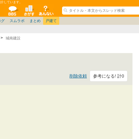
紹介しています。
ションコミュニティ
全掲示板
物件検索
サイトについて
ョン管理
記
ション質問
阪府
茨城
その他
家具
名古屋/東海
兵庫県
札幌
ニュース
ノウハウ
住宅質問
仙台/新潟/東北
福岡県
大阪/兵庫/京都/関西
個人取引
東京都
管理会社/組合
名古屋/東海
政治
神奈川県
中国/四国/九州/沖縄
譲渡
防犯/防災/防音
埼玉県
大阪
ミクル
兵庫
千葉県
使い方/練習
リフォーム
京都/滋賀
お知らせ
奈良/和
中古マン
ログ
スムラボ
まとめ
戸建て
城南建設
参考になる! 計0
削除依頼