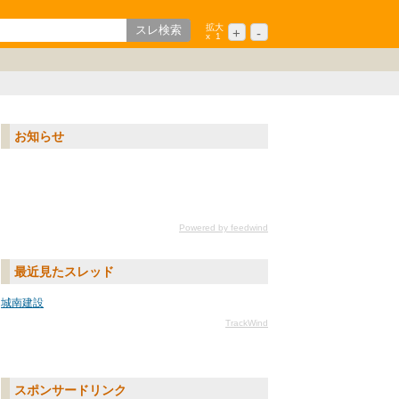
拡大
+
-
x
1
歌山
ション
中国/四国
シニア
九州/沖縄
お知らせ
Powered by feedwind
最近見たスレッド
城南建設
TrackWind
スポンサードリンク