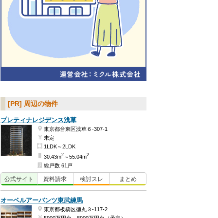
[PR] 周辺の物件
プレティナレジデンス浅草
東京都台東区浅草６-307-1
未定
1LDK～2LDK
2
2
30.43m
～55.04m
総戸数 61戸
公式
サイト
資料
請求
検討
スレ
まとめ
オーベルアーバンツ東武練馬
東京都板橋区徳丸３-117-2