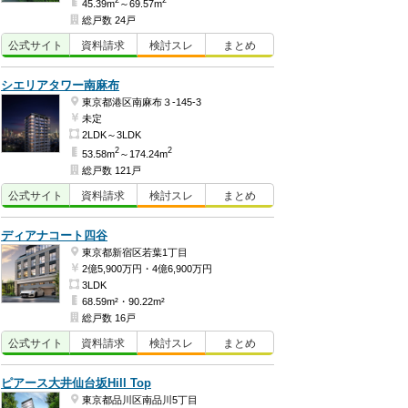
2
2
45.39m
～69.57m
総戸数 24戸
公式
サイト
資料
請求
検討
スレ
まとめ
シエリアタワー南麻布
東京都港区南麻布３-145-3
未定
2LDK～3LDK
2
2
53.58m
～174.24m
総戸数 121戸
公式
サイト
資料
請求
検討
スレ
まとめ
ディアナコート四谷
東京都新宿区若葉1丁目
2億5,900万円・4億6,900万円
3LDK
68.59m²・90.22m²
総戸数 16戸
公式
サイト
資料
請求
検討
スレ
まとめ
ピアース大井仙台坂Hill Top
東京都品川区南品川5丁目