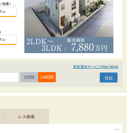
東京都板橋区加賀１-3356-1他2筆（地番）ほか
スレ
）
スレ
更新通知サービスMail-Wind
1時間
24時間
レス検索