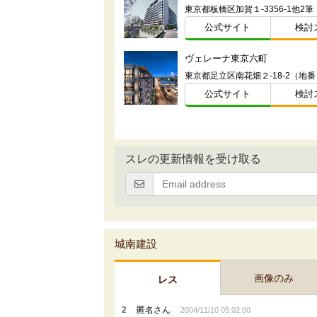
公式サイト
検討
ヴェレーナ東京六町
東京都足立区南花畑２-18-2（地番
公式サイト
検討
スレの更新情報を受け取る
城南建設
画像のみ
レス
2
匿名さん
2004/11/10 05:02:00