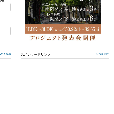
東京都板橋区加賀１-3356-1他2筆（地番）ほか
レ
レ
広告を掲載
スポンサードリンク
広告を掲載