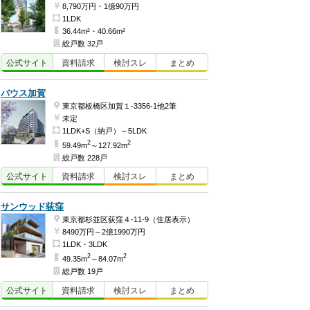
8,790万円・1億90万円
1LDK
36.44m²・40.66m²
総戸数 32戸
公式
サイト
資料
請求
検討
スレ
まとめ
バウス加賀
東京都板橋区加賀１-3356-1他2筆
未定
1LDK+S（納戸）～5LDK
2
2
59.49m
～127.92m
総戸数 228戸
公式
サイト
資料
請求
検討
スレ
まとめ
サンウッド荻窪
東京都杉並区荻窪４-11-9（住居表示）
8490万円～2億1990万円
1LDK・3LDK
2
2
49.35m
～84.07m
総戸数 19戸
公式
サイト
資料
請求
検討
スレ
まとめ