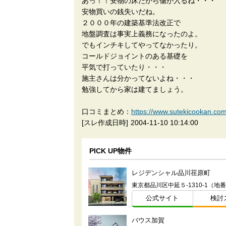
あっ！！安物の床だから傷が入るね・・・
安物買いの銭失いだね。
２０００年の建築基準法改正で
地盤調査は事実上義務になったのよ。
でもインチキしてやってなかったり。
コールドジョイントのある基礎を
平気で打っていたり・・・
施主さんは分かってないよね・・・
勉強してから家は建てましょう。
口コミまとめ：
https://www.sutekicookan
[スレ作成日時]
2004-11-10 10:14:00
PICK UP物件
レジデンシャル品川荏原町
東京都品川区中延５-1310-1（地
公式サイト
検討
バウス加賀