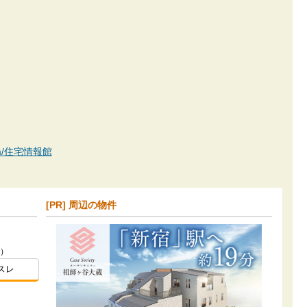
.com/住宅情報館
[PR] 周辺の物件
番）
スレ