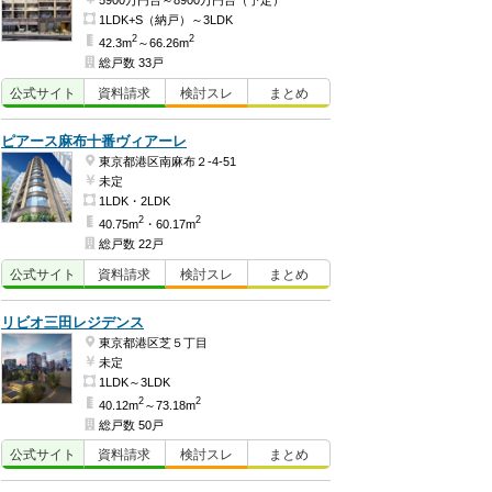
5900万円台～8900万円台（予定）
1LDK+S（納戸）～3LDK
2
2
42.3m
～66.26m
総戸数 33戸
公式
サイト
資料
請求
検討
スレ
まとめ
ピアース麻布十番ヴィアーレ
東京都港区南麻布２-4-51
未定
1LDK・2LDK
2
2
40.75m
・60.17m
総戸数 22戸
公式
サイト
資料
請求
検討
スレ
まとめ
リビオ三田レジデンス
東京都港区芝５丁目
未定
1LDK～3LDK
2
2
40.12m
～73.18m
総戸数 50戸
公式
サイト
資料
請求
検討
スレ
まとめ