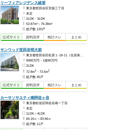
リーフィアレジデンス経堂
東京都世田谷区宮坂三丁目
未定
2LDK・3LDK
53.87m²～76.38m²
総戸数 120戸
公式
サイト
資料
請求
検討
スレ
まとめ
サンウッド世田谷明大前
東京都世田谷区松原１-18-11（住居表示）
9990万円・1億90万円
2LDK
2
2
72.8m
・73.5m
総戸数 45戸
公式
サイト
資料
請求
検討
スレ
まとめ
カーサソサエティ南阿佐ヶ谷
東京都杉並区阿佐谷南一丁目
未定
1LDK～4LDK
60.16㎡～83.66㎡
総戸数 11戸