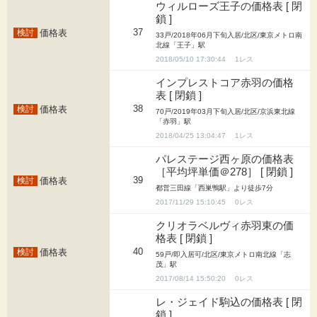
ウィルローズ王子の価格表 [ 閉
鎖 ]
37
価格表
33戸/2018年06月下旬入居/北区/東京メトロ南
北線「王子」駅
2018/05/10 17:30:44
1
インプレストコア赤羽の価格
表 [ 閉鎖 ]
38
価格表
70戸/2019年03月下旬入居/北区/京浜東北線
「赤羽」駅
2018/04/25 13:04:47
1
パレステージ西ヶ原の価格表
［平均坪単価＠278］ [ 閉鎖 ]
39
価格表
都営三田線「西巣鴨駅」より徒歩7分
2017/11/29 15:10:45
0
クリオラベルヴィ赤羽東の価
格表 [ 閉鎖 ]
40
価格表
59戸/即入居可/北区/東京メトロ南北線「志
茂」駅
2017/08/14 15:50:20
0
レ・ジェイド駒込の価格表 [ 閉
鎖 ]