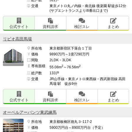
交通
東京メトロ丸ノ内線・南北線 後楽園 駅徒歩12分
(サブエントランスより/8番出口まで)
公式サイト
資料請求
検討スレ
まとめ
リビオ高田馬場
所在地
東京都新宿区下落合１丁目
価格
9890万円～1億7290万円
間取
2LDK・3LDK
専有面積
2
2
55.08m
～76.56m
総戸数
133戸
交通
JR山手線・東京メトロ東西線・西武新宿線 高田
馬場 駅 徒歩9分
公式サイト
資料請求
検討スレ
まとめ
オーベルアーバンツ東武練馬
所在地
東京都板橋区徳丸３-117-2
価格
5900万円台～8900万円台（予定）