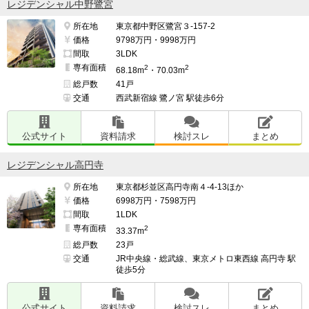
レジデンシャル中野鷺宮
所在地
東京都中野区鷺宮３-157-2
価格
9798万円・9998万円
間取
3LDK
専有面積
2
2
68.18m
・70.03m
総戸数
41戸
交通
西武新宿線 鷺ノ宮 駅徒歩6分
公式サイト
資料請求
検討スレ
まとめ
レジデンシャル高円寺
所在地
東京都杉並区高円寺南４-4-13ほか
価格
6998万円・7598万円
間取
1LDK
専有面積
2
33.37m
総戸数
23戸
交通
JR中央線・総武線、東京メトロ東西線 高円寺 駅
徒歩5分
公式サイト
資料請求
検討スレ
まとめ