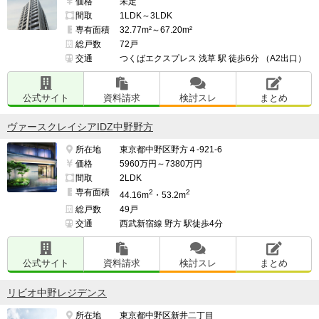
価格
未定
間取
1LDK～3LDK
専有面積
32.77m²～67.20m²
総戸数
72戸
交通
つくばエクスプレス 浅草 駅 徒歩6分 （A2出口）
公式サイト
資料請求
検討スレ
まとめ
ヴァースクレイシアIDZ中野野方
所在地
東京都中野区野方４-921-6
価格
5960万円～7380万円
間取
2LDK
専有面積
2
2
44.16m
・53.2m
総戸数
49戸
交通
西武新宿線 野方 駅徒歩4分
公式サイト
資料請求
検討スレ
まとめ
リビオ中野レジデンス
所在地
東京都中野区新井二丁目