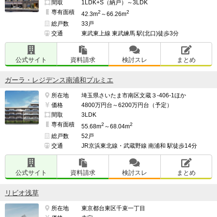
間取
1LDK+S（納戸）～3LDK
専有面積
2
2
42.3m
～66.26m
総戸数
33戸
交通
東武東上線 東武練馬 駅(北口)徒歩3分
公式サイト
資料請求
検討スレ
まとめ
ガーラ・レジデンス南浦和プルミエ
所在地
埼玉県さいたま市南区文蔵３-406-1ほか
価格
4800万円台～6200万円台（予定）
間取
3LDK
専有面積
2
2
55.68m
～68.04m
総戸数
52戸
交通
JR京浜東北線・武蔵野線 南浦和 駅徒歩14分
公式サイト
資料請求
検討スレ
まとめ
リビオ浅草
所在地
東京都台東区千束一丁目