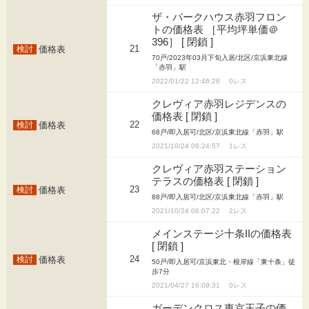
ザ・パークハウス赤羽フロン
トの価格表 ［平均坪単価＠
396］ [ 閉鎖 ]
21
価格表
70戸/2023年03月下旬入居/北区/京浜東北線
「赤羽」駅
2022/01/22 12:46:28
0
クレヴィア赤羽レジデンスの
価格表 [ 閉鎖 ]
22
価格表
68戸/即入居可/北区/京浜東北線「赤羽」駅
2021/10/24 06:24:57
1
クレヴィア赤羽ステーション
テラスの価格表 [ 閉鎖 ]
23
価格表
88戸/即入居可/北区/京浜東北線「赤羽」駅
2021/10/24 06:07:22
2
メインステージ十条IIの価格表
[ 閉鎖 ]
24
価格表
50戸/即入居可/京浜東北・根岸線「東十条」徒
歩7分
2021/04/27 16:09:31
0
ガーデンクロス東京王子の価