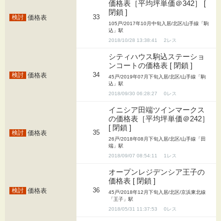
価格表［平均坪単価＠342］ [
閉鎖 ]
33
価格表
105戸/2017年10月中旬入居/北区/山手線「駒
込」駅
2018/10/28 13:38:41
2
シティハウス駒込ステーショ
ンコートの価格表 [ 閉鎖 ]
34
価格表
45戸/2019年07月下旬入居/北区/山手線「駒
込」駅
2018/09/30 06:28:27
0
イニシア田端ツインマークス
の価格表［平均坪単価＠242］
[ 閉鎖 ]
35
価格表
26戸/2018年08月下旬入居/北区/山手線「田
端」駅
2018/09/07 08:54:11
1
オープンレジデンシア王子の
価格表 [ 閉鎖 ]
36
価格表
45戸/2018年12月下旬入居/北区/京浜東北線
「王子」駅
2018/05/31 11:37:53
0