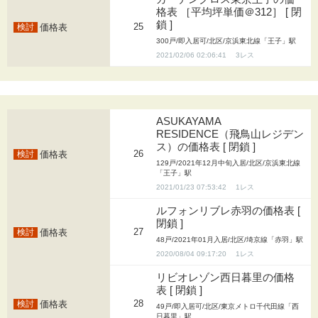
格表 ［平均坪単価＠312］ [ 閉
鎖 ]
25
価格表
300戸/即入居可/北区/京浜東北線「王子」駅
2021/02/06 02:06:41
3
ASUKAYAMA
RESIDENCE（飛鳥山レジデン
ス）の価格表 [ 閉鎖 ]
26
価格表
129戸/2021年12月中旬入居/北区/京浜東北線
「王子」駅
2021/01/23 07:53:42
1
ルフォンリブレ赤羽の価格表 [
閉鎖 ]
27
価格表
48戸/2021年01月入居/北区/埼京線「赤羽」駅
2020/08/04 09:17:20
1
リビオレゾン西日暮里の価格
表 [ 閉鎖 ]
28
価格表
49戸/即入居可/北区/東京メトロ千代田線「西
日暮里」駅