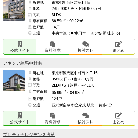
所在地
東京都新宿区若葉1丁目
価格
2億5,900万円・4億6,900万円
間取
3LDK
専有面積
68.59m²・90.22m²
総戸数
16戸
交通
中央本線（JR東日本） 四ツ谷 駅 徒歩5分
公式サイト
資料請求
検討スレ
まとめ
アネシア練馬中村南
所在地
東京都練馬区中村南２-7-15
価格
8580万円～1億2890万円
間取
2LDK+S（納戸）～4LDK
専有面積
2
2
65.99m
～84.93m
総戸数
124戸
交通
西武新宿線 都立家政 駅北口 徒歩8分
公式サイト
資料請求
検討スレ
まとめ
プレティナレジデンス浅草