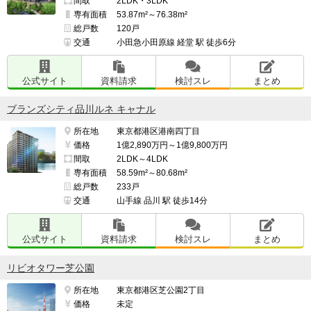
間取
2LDK・3LDK
専有面積
53.87m²～76.38m²
総戸数
120戸
交通
小田急小田原線 経堂 駅 徒歩6分
公式サイト
資料請求
検討スレ
まとめ
ブランズシティ品川ルネ キャナル
所在地
東京都港区港南四丁目
価格
1億2,890万円～1億9,800万円
間取
2LDK～4LDK
専有面積
58.59m²～80.68m²
総戸数
233戸
交通
山手線 品川 駅 徒歩14分
公式サイト
資料請求
検討スレ
まとめ
リビオタワー芝公園
所在地
東京都港区芝公園2丁目
価格
未定