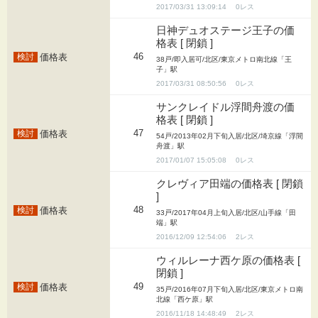
2017/03/31 13:09:14
0
日神デュオステージ王子の価
格表 [ 閉鎖 ]
46
価格表
38戸/即入居可/北区/東京メトロ南北線「王
子」駅
2017/03/31 08:50:56
0
サンクレイドル浮間舟渡の価
格表 [ 閉鎖 ]
47
価格表
54戸/2013年02月下旬入居/北区/埼京線「浮間
舟渡」駅
2017/01/07 15:05:08
0
クレヴィア田端の価格表 [ 閉鎖
]
48
価格表
33戸/2017年04月上旬入居/北区/山手線「田
端」駅
2016/12/09 12:54:06
2
ウィルレーナ西ケ原の価格表 [
閉鎖 ]
49
価格表
35戸/2016年07月下旬入居/北区/東京メトロ南
北線「西ケ原」駅
2016/11/18 14:48:49
2