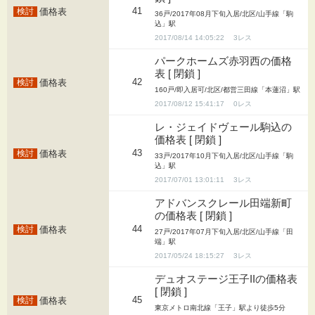
41
価格表
36戸/2017年08月下旬入居/北区/山手線「駒
込」駅
2017/08/14 14:05:22
3
パークホームズ赤羽西の価格
表 [ 閉鎖 ]
42
価格表
160戸/即入居可/北区/都営三田線「本蓮沼」駅
2017/08/12 15:41:17
0
レ・ジェイドヴェール駒込の
価格表 [ 閉鎖 ]
43
価格表
33戸/2017年10月下旬入居/北区/山手線「駒
込」駅
2017/07/01 13:01:11
3
アドバンスクレール田端新町
の価格表 [ 閉鎖 ]
44
価格表
27戸/2017年07月下旬入居/北区/山手線「田
端」駅
2017/05/24 18:15:27
3
デュオステージ王子IIの価格表
[ 閉鎖 ]
45
価格表
東京メトロ南北線「王子」駅より徒歩5分