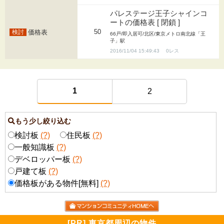
パレステージ王子シャインコ
ートの価格表 [ 閉鎖 ]
50
価格表
66戸/即入居可/北区/東京メトロ南北線「王
子」駅
2016/11/04 15:49:43
0
1
2
もう少し絞り込む
検討板
(?)
住民板
(?)
一般知識板
(?)
デベロッパー板
(?)
戸建て板
(?)
価格板がある物件[無料]
(?)
[PR] 東京都周辺の物件