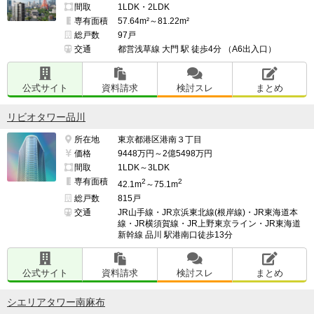
間取
1LDK・2LDK
専有面積
57.64m²～81.22m²
総戸数
97戸
交通
都営浅草線 大門 駅 徒歩4分 （A6出入口）
公式サイト
資料請求
検討スレ
まとめ
リビオタワー品川
所在地
東京都港区港南３丁目
価格
9448万円～2億5498万円
間取
1LDK～3LDK
専有面積
2
2
42.1m
～75.1m
総戸数
815戸
交通
JR山手線・JR京浜東北線(根岸線)・JR東海道本
線・JR横須賀線・JR上野東京ライン・JR東海道
新幹線 品川 駅港南口徒歩13分
公式サイト
資料請求
検討スレ
まとめ
シエリアタワー南麻布