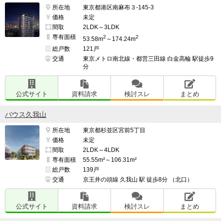
所在地
東京都港区南麻布３-145-3
価格
未定
間取
2LDK～3LDK
専有面積
2
2
53.58m
～174.24m
総戸数
121戸
交通
東京メトロ南北線・都営三田線 白金高輪 駅徒歩9
分
公式サイト
資料請求
検討スレ
まとめ
バウス久我山
所在地
東京都杉並区宮前5丁目
価格
未定
間取
2LDK～4LDK
専有面積
55.55m²～106.31m²
総戸数
139戸
交通
京王井の頭線 久我山 駅 徒歩8分 （北口）
公式サイト
資料請求
検討スレ
まとめ