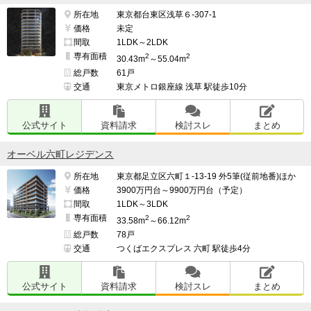
所在地
東京都台東区浅草６-307-1
価格
未定
間取
1LDK～2LDK
専有面積
2
2
30.43m
～55.04m
総戸数
61戸
交通
東京メトロ銀座線 浅草 駅徒歩10分
公式サイト
資料請求
検討スレ
まとめ
オーベル六町レジデンス
所在地
東京都足立区六町１-13-19 外5筆(従前地番)ほか
価格
3900万円台～9900万円台（予定）
間取
1LDK～3LDK
専有面積
2
2
33.58m
～66.12m
総戸数
78戸
交通
つくばエクスプレス 六町 駅徒歩4分
公式サイト
資料請求
検討スレ
まとめ