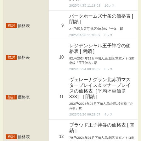
2025/04/25 11:18:02
16
パークホームズ十条の価格表 [
閉鎖 ]
9
価格表
27戸/即入居可/北区/埼京線「十条」駅
2025/04/26 11:00:39
0
レジデンシャル王子神谷の価
格表 [ 閉鎖 ]
10
価格表
82戸/2024年12月中旬入居/北区/東京メトロ南
北線「王子神谷」駅
2024/05/24 08:05:02
0
ヴェレーナグラン北赤羽マス
タープレイス＆マナープレイ
スの価格表［平均坪単価＠
333］ [ 閉鎖 ]
11
価格表
253戸/2025年03月下旬入居/北区/埼京線「北
赤羽」駅
2023/09/26 06:28:07
4
プラウド王子神谷の価格表 [ 閉
鎖 ]
12
価格表
79戸/2024年01月下旬入居/北区/東京メトロ南