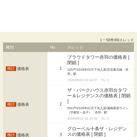
1 ~ 50件/88スレッド
種別
No
スレッド
プラウドタワー赤羽の価格表 [
閉鎖 ]
1
価格表
325戸/2028年03月下旬入居/京浜東北線「赤
羽」駅
2026/06/10 02:44:07
0
ザ・パークハウス赤羽台タワ
ー＆レジデンスの価格表 [ 閉鎖
]
2
価格表
550戸/2029年02月下旬入居/湘南新宿ライン
（宇都宮～逗子）「赤羽」駅
2026/06/10 01:39:00
0
グローベル十条ザ・レジデン
スの価格表 [ 閉鎖 ]
3
価格表