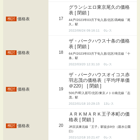
グランシエロ東京尾久の価格
表 [ 閉鎖 ]
17
価格表
44戸/2023年03月下旬入居/北区/高崎線「尾
久」駅
2022/06/24 09:16:11
0
ザ・パークハウス十条の価格
表 [ 閉鎖 ]
18
価格表
64戸/2023年03月下旬入居/北区/埼京線「十
条」駅
2022/03/20 12:31:10
0
ザ・パークハウスオイコス赤
羽志茂の価格表［平均坪単価
＠220］ [ 閉鎖 ]
19
価格表
500戸/即入居可/北区/東京メトロ南北線「志
茂」駅
2022/01/18 10:29:15
13
ＡＲＫＭＡＲＫ王子本町の価
格表 [ 閉鎖 ]
20
価格表
JR京浜東北線「王子」駅徒歩9分（親水公園
口）
2021/12/18 10:21:47
0