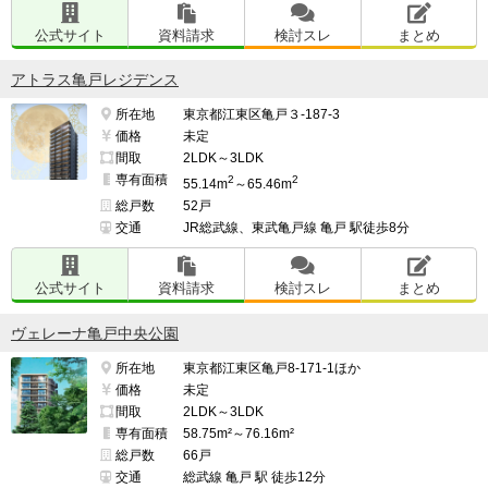
公式サイト
資料請求
検討スレ
まとめ
アトラス亀戸レジデンス
所在地
東京都江東区亀戸３-187-3
価格
未定
間取
2LDK～3LDK
専有面積
2
2
55.14m
～65.46m
総戸数
52戸
交通
JR総武線、東武亀戸線 亀戸 駅徒歩8分
公式サイト
資料請求
検討スレ
まとめ
ヴェレーナ亀戸中央公園
所在地
東京都江東区亀戸8-171-1ほか
価格
未定
間取
2LDK～3LDK
専有面積
58.75m²～76.16m²
総戸数
66戸
交通
総武線 亀戸 駅 徒歩12分