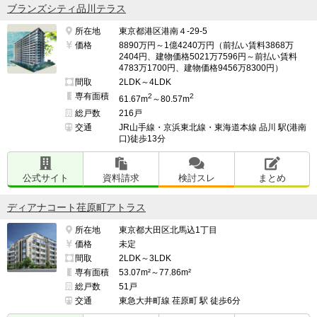
ブランズシティ品川テラス
所在地
東京都港区港南４-29-5
価格
8890万円～1億4240万円（前払い賃料3868万
2404円、建物価格5021万7596円～前払い賃料
4783万1700円、建物価格9456万8300円）
間取
2LDK～4LDK
専有面積
2
2
61.67m
～80.57m
総戸数
216戸
交通
JR山手線・京浜東北線・東海道本線 品川 駅(港南
口)徒歩13分
公式サイト
資料請求
検討スレ
まとめ
ディアナコート荏原町アトラス
所在地
東京都大田区北馬込1丁目
価格
未定
間取
2LDK～3LDK
専有面積
53.07m²～77.86m²
総戸数
51戸
交通
東急大井町線 荏原町 駅 徒歩6分