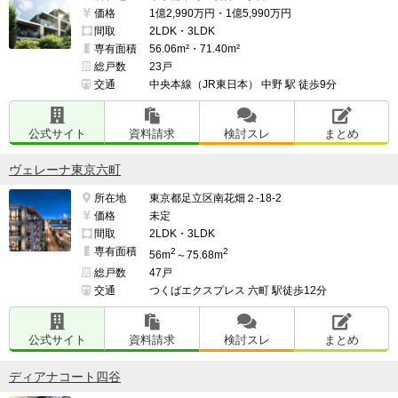
価格
1億2,990万円・1億5,990万円
間取
2LDK・3LDK
専有面積
56.06m²・71.40m²
総戸数
23戸
交通
中央本線（JR東日本） 中野 駅 徒歩9分
公式サイト
資料請求
検討スレ
まとめ
ヴェレーナ東京六町
所在地
東京都足立区南花畑２-18-2
価格
未定
間取
2LDK・3LDK
専有面積
2
2
56m
～75.68m
総戸数
47戸
交通
つくばエクスプレス 六町 駅徒歩12分
公式サイト
資料請求
検討スレ
まとめ
ディアナコート四谷