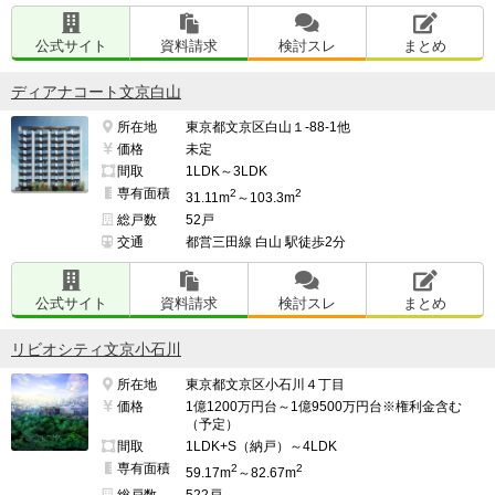
公式サイト
資料請求
検討スレ
まとめ
ディアナコート文京白山
所在地
東京都文京区白山１-88-1他
価格
未定
間取
1LDK～3LDK
専有面積
2
2
31.11m
～103.3m
総戸数
52戸
交通
都営三田線 白山 駅徒歩2分
公式サイト
資料請求
検討スレ
まとめ
リビオシティ文京小石川
所在地
東京都文京区小石川４丁目
価格
1億1200万円台～1億9500万円台※権利金含む
（予定）
間取
1LDK+S（納戸）～4LDK
専有面積
2
2
59.17m
～82.67m
総戸数
522戸