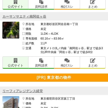
公式サイト
資料請求
検討スレ
まとめ
カーサソサエティ南阿佐ヶ谷
所在地
東京都杉並区阿佐谷南一丁目
価格
未定
間取
1LDK～4LDK
専有面積
60.16㎡～83.66㎡
総戸数
11戸
交通
東京メトロ丸ノ内線「南阿佐ヶ谷」駅まで徒歩3
分|JR中央線「阿佐ヶ谷」駅まで徒歩8分
公式サイト
資料請求
検討スレ
まとめ
[PR] 東京都の物件
リーフィアレジデンス経堂
所在地
東京都世田谷区宮坂三丁目
価格
未定