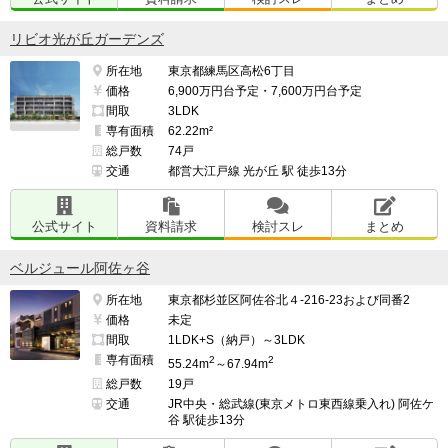
リビオ光が丘ガーデンズ
所在地
東京都練馬区高松6丁目
価格
6,900万円台予定・7,600万円台予定
間取
3LDK
専有面積
62.22m²
総戸数
74戸
交通
都営大江戸線 光が丘 駅 徒歩13分
公式サイト
資料請求
検討スレ
まとめ
ベルジュール阿佐ヶ谷
所在地
東京都杉並区阿佐谷北４-216-23および同番2
価格
未定
間取
1LDK+S（納戸）～3LDK
専有面積
2
2
55.24m
～67.94m
総戸数
19戸
交通
JR中央・総武線(東京メトロ東西線乗入れ) 阿佐ケ
谷 駅徒歩13分