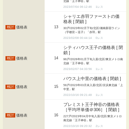
北線「王子神谷」駅
2023/07/04 06:12:46
1
シャリエ赤羽ファーストの価
格表 [ 閉鎖 ]
13
価格表
30戸/2023年02月下旬/北区/湘南新宿ライン
（宇都宮～逗子）「赤羽」駅
2023/02/08 00:44:14
0
シティハウス王子の価格表 [ 閉
鎖 ]
14
価格表
96戸/2026年01月下旬入居/北区/東京メトロ南
北線「王子神谷」駅
2023/02/07 04:33:56
1
バウス上中里の価格表 [ 閉鎖 ]
56戸/2023年03月末入居/北区/京浜東北線「上
15
価格表
中里」駅
2022/10/16 09:21:48
1
プレミスト王子神谷の価格表
［平均坪単価＠306］ [ 閉鎖 ]
16
価格表
227戸/2023年04月中旬入居/北区/東京メトロ
南北線「王子神谷」駅
2022/10/16 09:20:32
2