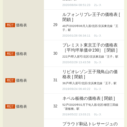
2020/08/04 08:51:23
2
ルフォンリブレ王子の価格表 [
閉鎖 ]
29
価格表
49戸/2020年06月入居/北区/京浜東北線「王
子」駅
2020/01/26 06:34:11
0
プレミスト東京王子の価格表
［平均坪単価＠198］ [ 閉鎖 ]
30
価格表
222戸/即入居可/北区/京浜東北線「王子」駅
2020/02/29 13:43:58
3
リビオレゾン王子飛鳥山の価
格表 [ 閉鎖 ]
31
価格表
36戸/即入居可/北区/京浜東北線「王子」駅
2019/09/24 06:40:22
0
ネベル板橋の価格表 [ 閉鎖 ]
52戸/2020年01月下旬入居/北区/都営三田線
32
価格表
「新板橋」駅
2019/05/22 13:03:21
0
プラウド駒込トレサージュの