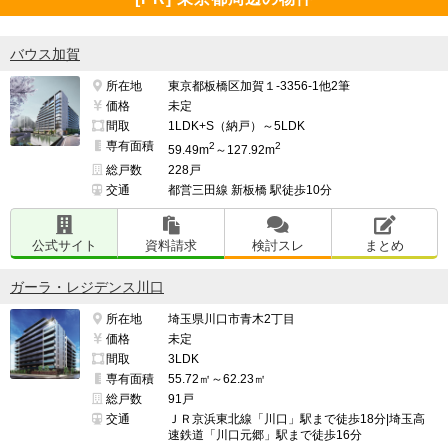
バウス加賀
所在地
東京都板橋区加賀１-3356-1他2筆
価格
未定
間取
1LDK+S（納戸）～5LDK
専有面積
2
2
59.49m
～127.92m
総戸数
228戸
交通
都営三田線 新板橋 駅徒歩10分
公式サイト
資料請求
検討スレ
まとめ
ガーラ・レジデンス川口
所在地
埼玉県川口市青木2丁目
価格
未定
間取
3LDK
専有面積
55.72㎡～62.23㎡
総戸数
91戸
交通
ＪＲ京浜東北線「川口」駅まで徒歩18分|埼玉高
速鉄道「川口元郷」駅まで徒歩16分