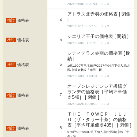
2026/06/06 08:27:44
0
アトラス北赤羽の価格表 [ 閉鎖
]
4
価格表
2026/01/11 06:57:56
2
シエリア王子の価格表 [ 閉鎖 ]
5
価格表
2026/01/05 01:11:53
0
シティテラス赤羽の価格表 [ 閉
鎖 ]
6
価格表
1億1,900万円/438戸/2027年04月下旬入居/北
区/京浜東北線「赤羽」駅
2026/01/03 01:53:34
3
オープンレジデンシア板橋グ
ランデの価格表［平均坪単価
7
価格表
＠548］ [ 閉鎖 ]
2025/04/26 10:28:33
2
ＴＨＥ ＴＯＷＥＲ ＪＵＪ
Ｏ（ザ・タワー十条）の価格
表［平均坪単価＠435］ [ 閉鎖 ]
8
価格表
578戸/2025年07月下旬入居/北区/埼京線「十
条」駅