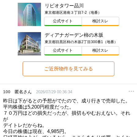
リビオタワー品川
東京都港区港南３丁目7-2（地番）
公式サイト
検討スレ
ディアナガーデン柿の木坂
東京都目黒区柿の木坂2丁目300番1（地番）
公式サイト
検討スレ
ご近所物件を見てみる
100
匿名さん
2026/07/29 00:36:34
昨日は下がるとの予想がでたので、成り行きで売却した。
平均株価は5,200円程度だった。
７０万円ほどの損失だったが、損切もやむおえない。それ
が
デイトレだからね。
今日の株価は現在、4,985円。