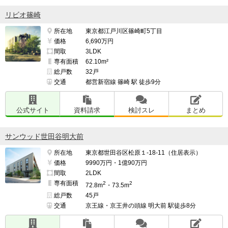
リビオ篠崎
所在地
東京都江戸川区篠崎町5丁目
価格
6,690万円
間取
3LDK
専有面積
62.10m²
総戸数
32戸
交通
都営新宿線 篠崎 駅 徒歩9分
公式サイト
資料請求
検討スレ
まとめ
サンウッド世田谷明大前
所在地
東京都世田谷区松原１-18-11（住居表示）
価格
9990万円・1億90万円
間取
2LDK
専有面積
2
2
72.8m
・73.5m
総戸数
45戸
交通
京王線・京王井の頭線 明大前 駅徒歩8分