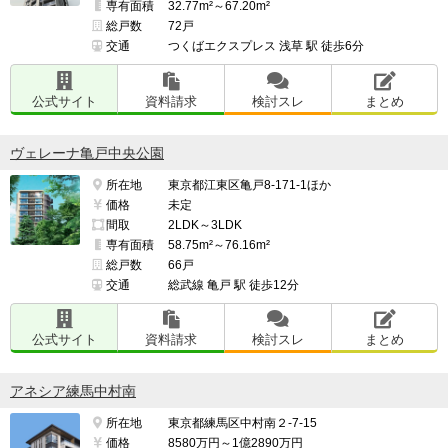
専有面積
32.77m²～67.20m²
総戸数
72戸
交通
つくばエクスプレス 浅草 駅 徒歩6分
公式サイト
資料請求
検討スレ
まとめ
ヴェレーナ亀戸中央公園
所在地
東京都江東区亀戸8-171-1ほか
価格
未定
間取
2LDK～3LDK
専有面積
58.75m²～76.16m²
総戸数
66戸
交通
総武線 亀戸 駅 徒歩12分
公式サイト
資料請求
検討スレ
まとめ
アネシア練馬中村南
所在地
東京都練馬区中村南２-7-15
価格
8580万円～1億2890万円