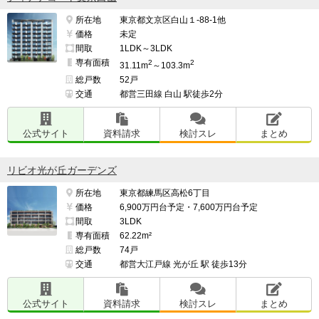
所在地
東京都文京区白山１-88-1他
価格
未定
間取
1LDK～3LDK
専有面積
2
2
31.11m
～103.3m
総戸数
52戸
交通
都営三田線 白山 駅徒歩2分
公式サイト
資料請求
検討スレ
まとめ
リビオ光が丘ガーデンズ
所在地
東京都練馬区高松6丁目
価格
6,900万円台予定・7,600万円台予定
間取
3LDK
専有面積
62.22m²
総戸数
74戸
交通
都営大江戸線 光が丘 駅 徒歩13分
公式サイト
資料請求
検討スレ
まとめ