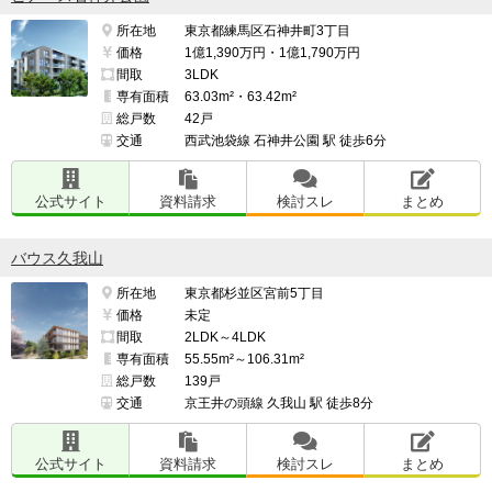
所在地
東京都練馬区石神井町3丁目
価格
1億1,390万円・1億1,790万円
間取
3LDK
専有面積
63.03m²・63.42m²
総戸数
42戸
交通
西武池袋線 石神井公園 駅 徒歩6分
公式サイト
資料請求
検討スレ
まとめ
バウス久我山
所在地
東京都杉並区宮前5丁目
価格
未定
間取
2LDK～4LDK
専有面積
55.55m²～106.31m²
総戸数
139戸
交通
京王井の頭線 久我山 駅 徒歩8分
公式サイト
資料請求
検討スレ
まとめ