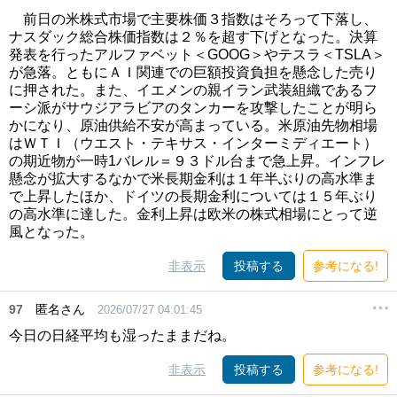
前日の米株式市場で主要株価３指数はそろって下落し、
ナスダック総合株価指数は２％を超す下げとなった。決算
発表を行ったアルファベット＜GOOG＞やテスラ＜TSLA＞
が急落。ともにＡＩ関連での巨額投資負担を懸念した売り
に押された。また、イエメンの親イラン武装組織であるフ
ーシ派がサウジアラビアのタンカーを攻撃したことが明ら
かになり、原油供給不安が高まっている。米原油先物相場
はＷＴＩ（ウエスト・テキサス・インターミディエート）
の期近物が一時1バレル＝９３ドル台まで急上昇。インフレ
懸念が拡大するなかで米長期金利は１年半ぶりの高水準ま
で上昇したほか、ドイツの長期金利については１５年ぶり
の高水準に達した。金利上昇は欧米の株式相場にとって逆
風となった。
非表示
投稿する
参考になる!
97
匿名さん
2026/07/27 04:01:45
今日の日経平均も湿ったままだね。
非表示
投稿する
参考になる!