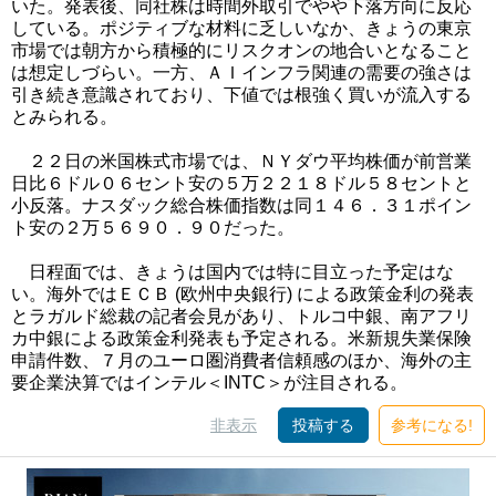
いた。発表後、同社株は時間外取引でやや下落方向に反応
している。ポジティブな材料に乏しいなか、きょうの東京
市場では朝方から積極的にリスクオンの地合いとなること
は想定しづらい。一方、ＡＩインフラ関連の需要の強さは
引き続き意識されており、下値では根強く買いが流入する
とみられる。
２２日の米国株式市場では、ＮＹダウ平均株価が前営業
日比６ドル０６セント安の５万２２１８ドル５８セントと
小反落。ナスダック総合株価指数は同１４６．３１ポイン
ト安の２万５６９０．９０だった。
日程面では、きょうは国内では特に目立った予定はな
い。海外ではＥＣＢ (欧州中央銀行) による政策金利の発表
とラガルド総裁の記者会見があり、トルコ中銀、南アフリ
カ中銀による政策金利発表も予定される。米新規失業保険
申請件数、７月のユーロ圏消費者信頼感のほか、海外の主
要企業決算ではインテル＜INTC＞が注目される。
非表示
投稿する
参考になる!