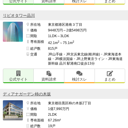
公式サイト
資料請求
検討スレ
まとめ
リビオタワー品川
所在地
東京都港区港南３丁目
価格
9448万円～2億5498万円
間取
1LDK～3LDK
専有面積
2
2
42.1m
～75.1m
総戸数
815戸
交通
JR山手線・JR京浜東北線(根岸線)・JR東海道本
線・JR横須賀線・JR上野東京ライン・JR東海道
新幹線 品川 駅港南口徒歩13分
公式サイト
資料請求
検討スレ
まとめ
ディアナガーデン柿の木坂
所在地
東京都目黒区柿の木坂2丁目
価格
1億7,990万円
間取
2LDK
専有面積
67.26m²
総戸数
19戸