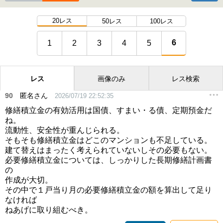
20レス
50レス
100レス
6
1
2
3
4
5
レス
画像のみ
レス検索
90
匿名さん
2026/07/19 22:52:35
修繕積立金の有効活用は国債、すまい・る債、定期預金だ
ね。
流動性、安全性が重んじられる。
そもそも修繕積立金はどこのマンションも不足している。
建て替えはまったく考えられていないしその必要もない。
必要修繕積立金については、しっかりした長期修繕計画書
の
作成が大切。
その中で１戸当り月の必要修繕積立金の額を算出して足り
なければ
ねあげに取り組むべき。