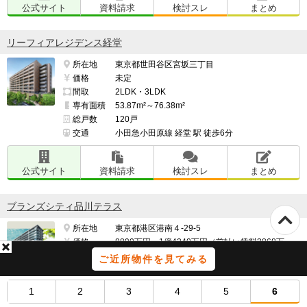
公式サイト
資料請求
検討スレ
まとめ
リーフィアレジデンス経堂
所在地
東京都世田谷区宮坂三丁目
価格
未定
間取
2LDK・3LDK
専有面積
53.87m²～76.38m²
総戸数
120戸
交通
小田急小田原線 経堂 駅 徒歩6分
公式サイト
資料請求
検討スレ
まとめ
ブランズシティ品川テラス
所在地
東京都港区港南４-29-5
価格
8890万円～1億4240万円（前払い賃料3868万
2404円、建物価格5021万7596円～前払い賃料
ご近所物件を見てみる
4783万1700円、建物価格9456万8300円）
間取
2LDK～4LDK
1
2
3
4
5
6
専有面積
2
2
61.67m
～80.57m