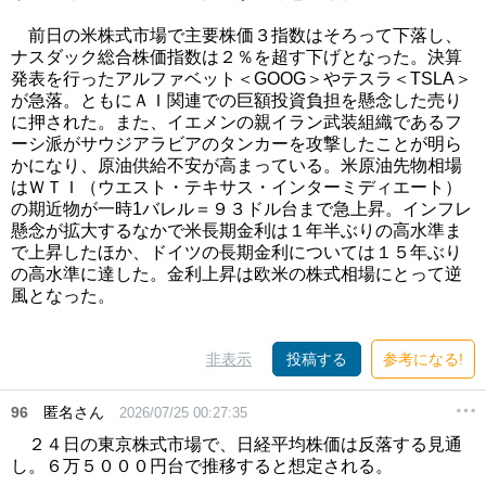
前日の米株式市場で主要株価３指数はそろって下落し、
ナスダック総合株価指数は２％を超す下げとなった。決算
発表を行ったアルファベット＜GOOG＞やテスラ＜TSLA＞
が急落。ともにＡＩ関連での巨額投資負担を懸念した売り
に押された。また、イエメンの親イラン武装組織であるフ
ーシ派がサウジアラビアのタンカーを攻撃したことが明ら
かになり、原油供給不安が高まっている。米原油先物相場
はＷＴＩ（ウエスト・テキサス・インターミディエート）
の期近物が一時1バレル＝９３ドル台まで急上昇。インフレ
懸念が拡大するなかで米長期金利は１年半ぶりの高水準ま
で上昇したほか、ドイツの長期金利については１５年ぶり
の高水準に達した。金利上昇は欧米の株式相場にとって逆
風となった。
非表示
投稿する
参考になる!
96
匿名さん
2026/07/25 00:27:35
２４日の東京株式市場で、日経平均株価は反落する見通
し。６万５０００円台で推移すると想定される。