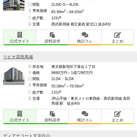
間取
2LDK+S～4LDK
専有面積
2
2
65.99m
～84.93m
総戸数
124戸
交通
西武新宿線 都立家政 駅北口 徒歩8分
公式サイト
資料請求
検討スレ
まとめ
リビオ高田馬場
所在地
東京都新宿区下落合１丁目
価格
9890万円～1億7290万円
間取
2LDK・3LDK
専有面積
2
2
55.08m
～76.56m
総戸数
133戸
交通
JR山手線・東京メトロ東西線・西武新宿線 高田
馬場 駅 徒歩9分
公式サイト
資料請求
検討スレ
まとめ
ディアナコート文京白山