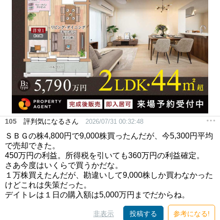
105
評判気になるさん
2026/07/31 00:32:48
ＳＢＧの株4,800円で9,000株買ったんだが、今5,300円平均
で売却できた。
450万円の利益。所得税を引いても360万円の利益確定。
さあ今度はいくらで買うかだな。
１万株買えたんだが、勘違いして9,000株しか買わなかった
けどこれは失策だった。
デイトレは１日の購入額は5,000万円までだからね。
非表示
投稿する
参考になる!