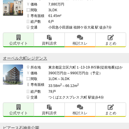
価格
7,880万円
間取
3LDK
専有面積
61.45m²
総戸数
6戸
交通
小田急小田原線 祖師ケ谷大蔵 駅 徒歩7分
公式サイト
資料請求
検討スレ
まとめ
オーベル六町レジデンス
所在地
東京都足立区六町１-13-19 外5筆(従前地番)ほか
価格
3900万円台～9900万円台（予定）
間取
1LDK～3LDK
専有面積
2
2
33.58m
～66.12m
総戸数
78戸
交通
つくばエクスプレス 六町 駅徒歩4分
公式サイト
資料請求
検討スレ
まとめ
ピアース石神井公園