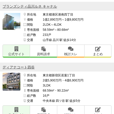
ブランズシティ品川ルネ キャナル
所在地
東京都港区港南四丁目
価格
1億2,890万円～1億9,800万円
間取
2LDK～4LDK
専有面積
58.59m²～80.68m²
総戸数
233戸
交通
山手線 品川 駅 徒歩14分
公式サイト
資料請求
検討スレ
まとめ
ディアナコート四谷
所在地
東京都新宿区若葉1丁目
価格
2億5,900万円・4億6,900万円
間取
3LDK
専有面積
68.59m²・90.22m²
総戸数
16戸
交通
中央本線 四ツ谷 駅 徒歩5分