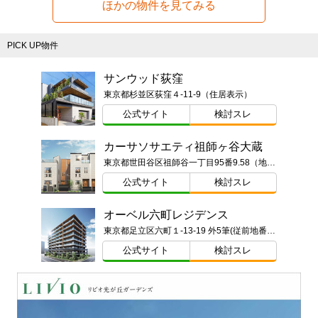
ほかの物件を見てみる
PICK UP物件
サンウッド荻窪
東京都杉並区荻窪４-11-9（住居表示）
公式サイト
検討スレ
カーサソサエティ祖師ヶ谷大蔵
東京都世田谷区祖師谷一丁目95番9.58（地番）ほか
公式サイト
検討スレ
オーベル六町レジデンス
東京都足立区六町１-13-19 外5筆(従前地番)ほか
公式サイト
検討スレ