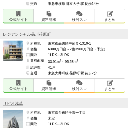
交通
東急東横線 都立大学 駅 徒歩14分
公式サイト
資料請求
検討スレ
まとめ
レジデンシャル品川荏原町
所在地
東京都品川区中延５-1310-1
価格
6300万円台～2億3900万円台（予定）
間取
1LDK～3LDK
専有面積
2
2
33.91m
～95.58m
総戸数
41戸
交通
東急大井町線 荏原町 駅 徒歩2分
公式サイト
資料請求
検討スレ
まとめ
リビオ浅草
所在地
東京都台東区千束一丁目
価格
未定
間取
1LDK～3LDK