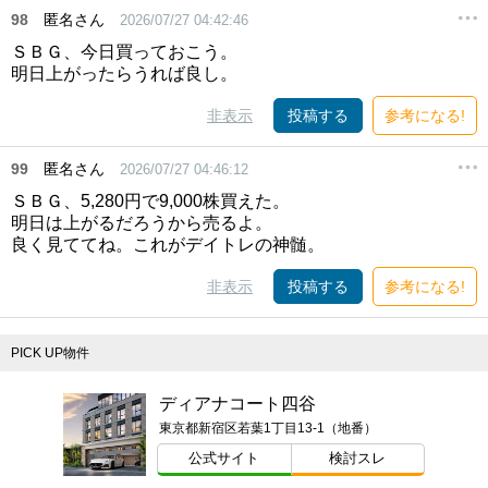
98
匿名さん
2026/07/27 04:42:46
ＳＢＧ、今日買っておこう。
明日上がったらうれば良し。
非表示
投稿する
参考になる!
99
匿名さん
2026/07/27 04:46:12
ＳＢＧ、5,280円で9,000株買えた。
明日は上がるだろうから売るよ。
良く見ててね。これがデイトレの神髄。
非表示
投稿する
参考になる!
PICK UP物件
ディアナコート四谷
東京都新宿区若葉1丁目13-1（地番）
公式サイト
検討スレ