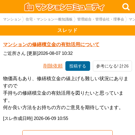
マンション
住宅・マンション一般知識板
管理組合・管理会社・理事会
マ
スレッド
マンションの修繕積立金の有効活用について
ご近所さん
[更新]2026-08-07 10:32
削除依頼
投稿する
参考になる! 計26
物価高もあり、修繕積立金の値上げも難しい状況にありま
すので
手持ちの修繕積立金の有効活用を図りたいと思っていま
す。
何か良い方法をお持ちの方のご意見を期待しています。
[スレ作成日時]
2026-06-09 10:55