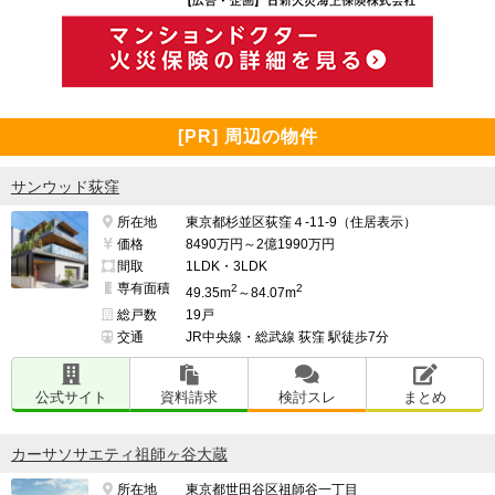
[PR] 周辺の物件
サンウッド荻窪
所在地
東京都杉並区荻窪４-11-9（住居表示）
価格
8490万円～2億1990万円
間取
1LDK・3LDK
専有面積
2
2
49.35m
～84.07m
総戸数
19戸
交通
JR中央線・総武線 荻窪 駅徒歩7分
公式サイト
資料請求
検討スレ
まとめ
カーサソサエティ祖師ヶ谷大蔵
所在地
東京都世田谷区祖師谷一丁目