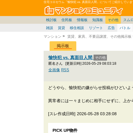
住宅コロセウム「愉快犯 vs. 真面目人間」についてご紹介していま
マン
東京23区
東京
価格表
住宅ローン
お便り返し
関東
東京都
注文住宅
神奈川
中部
スムログ出張所
神奈川県
建売住宅
東京市部
デベ/ゼネコン
座談会/対談
近畿
埼玉/千葉/関東
千葉県
北海道
戸建質問
神奈川/横浜
暮らしやすさ評価
ブロガーの本音
マンション雑談
埼玉県
東北
札幌/東北/北陸/信越
住宅設備
千葉
中国
愛知県
埼玉
九州
マンシ
見学
マン
大
検討板
住民板
情報板
知識板
その他
スム
雑談
賃貸
移住相談
リゾート
広告
バトル
マンション
賃貸、家具、不要品譲渡、その他掲示板
掲示板
愉快犯 vs. 真面目人間
匿名さん
[更新日時] 2026-05-29 08:03:18
全画像
RSS
どうやら、愉快犯の嫌がらせ投稿がひどいよ
異常者には一々まじめに相手にせずに、上か
[スレ作成日時]
2026-05-28 03:28:08
PICK UP物件