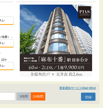
）
スレ
東京都板橋区加賀１-3356-1他2筆（地番）ほか
スレ
方
）ほか
スレ
更新通知サービスMail-Wind
1時間
24時間