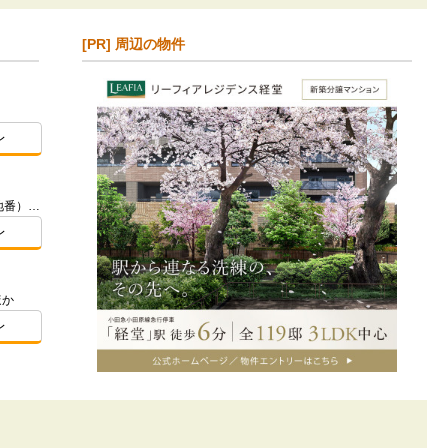
[PR] 周辺の物件
レ
東京都板橋区加賀１-3356-1他2筆（地番）ほか
レ
ほか
レ