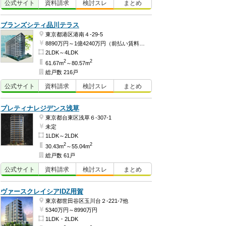
公式
サイト
資料
請求
検討
スレ
まとめ
ブランズシティ品川テラス
東京都港区港南４-29-5
8890万円～1億4240万円（前払い賃料3868万2404円、建物価格5021万7596円～前払い賃料4783万1700円、建物価格9456万8300円）
2LDK～4LDK
2
2
61.67m
～80.57m
総戸数 216戸
公式
サイト
資料
請求
検討
スレ
まとめ
プレティナレジデンス浅草
東京都台東区浅草６-307-1
未定
1LDK～2LDK
2
2
30.43m
～55.04m
総戸数 61戸
公式
サイト
資料
請求
検討
スレ
まとめ
ヴァースクレイシアIDZ用賀
東京都世田谷区玉川台２-221-7他
5340万円～8990万円
1LDK・2LDK