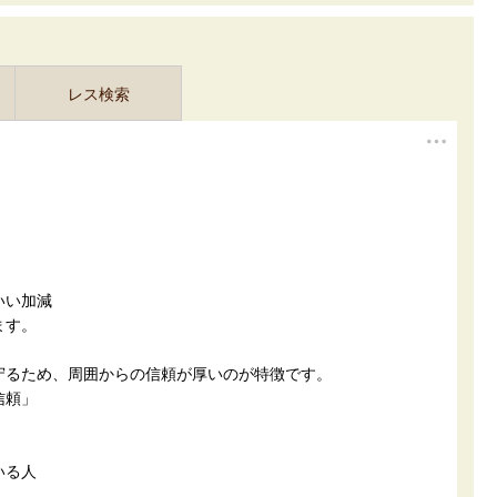
レス検索
いい加減
ます。
守るため、周囲からの信頼が厚いのが特徴です。
信頼」
いる人