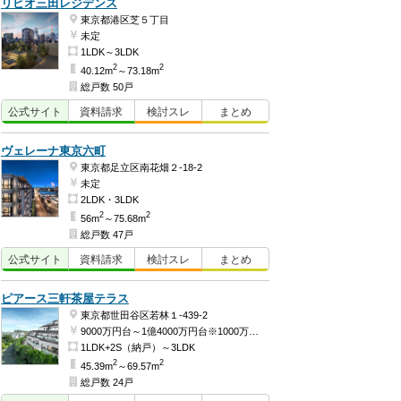
リビオ三田レジデンス
東京都港区芝５丁目
未定
1LDK～3LDK
2
2
40.12m
～73.18m
総戸数 50戸
公式
サイト
資料
請求
検討
スレ
まとめ
ヴェレーナ東京六町
東京都足立区南花畑２-18-2
未定
2LDK・3LDK
2
2
56m
～75.68m
総戸数 47戸
公式
サイト
資料
請求
検討
スレ
まとめ
ピアース三軒茶屋テラス
東京都世田谷区若林１-439-2
9000万円台～1億4000万円台※1000万円単位（予定）
1LDK+2S（納戸）～3LDK
2
2
45.39m
～69.57m
総戸数 24戸