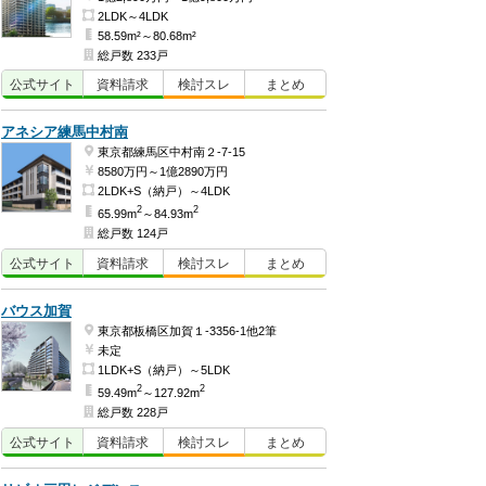
2LDK～4LDK
58.59m²～80.68m²
総戸数 233戸
公式
サイト
資料
請求
検討
スレ
まとめ
アネシア練馬中村南
東京都練馬区中村南２-7-15
8580万円～1億2890万円
2LDK+S（納戸）～4LDK
2
2
65.99m
～84.93m
総戸数 124戸
公式
サイト
資料
請求
検討
スレ
まとめ
バウス加賀
東京都板橋区加賀１-3356-1他2筆
未定
1LDK+S（納戸）～5LDK
2
2
59.49m
～127.92m
総戸数 228戸
公式
サイト
資料
請求
検討
スレ
まとめ