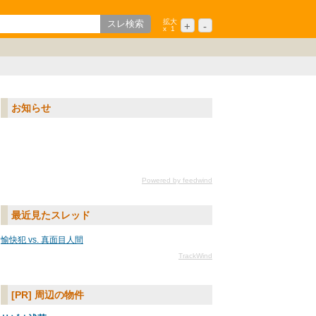
拡大
+
-
x
1
歌山
ション
中国/四国
シニア
九州/沖縄
お知らせ
Powered by feedwind
最近見たスレッド
愉快犯 vs. 真面目人間
TrackWind
[PR] 周辺の物件