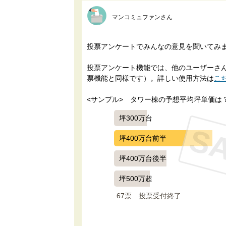
マンコミュファンさん
投票アンケートでみんなの意見を聞いてみ
投票アンケート機能では、他のユーザーさんに
票機能と同様です）。詳しい使用方法は
こ
<サンプル>　タワー棟の予想平均坪単価は
坪300万台
S
坪400万台前半
坪400万台後半
坪500万超
67票　
投票受付終了