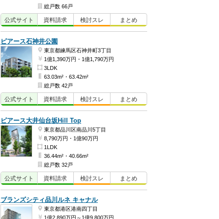
総戸数 66戸
公式
サイト
資料
請求
検討
スレ
まとめ
ピアース石神井公園
東京都練馬区石神井町3丁目
1億1,390万円・1億1,790万円
3LDK
63.03m²・63.42m²
総戸数 42戸
公式
サイト
資料
請求
検討
スレ
まとめ
ピアース大井仙台坂Hill Top
東京都品川区南品川5丁目
8,790万円・1億90万円
1LDK
36.44m²・40.66m²
総戸数 32戸
公式
サイト
資料
請求
検討
スレ
まとめ
ブランズシティ品川ルネ キャナル
東京都港区港南四丁目
1億2,890万円～1億9,800万円