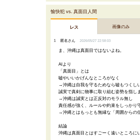
愉快犯 vs. 真面目人間
画像のみ
レス
1
匿名さん
2026/05/27 22:58:03
ま、沖縄は真面目ではないよね。
AIより
「真面目」とは
嘘やいいかげんなところがなく
→沖縄は自我を守るためなら嘘もつくし
誠実で真剣に物事に取り組む姿勢を指し
→沖縄は誠実とは正反対のモラル無し
責任感が強く、ルールや約束をしっかり
→沖縄とはもっとも無縁な「周囲からの
結論
沖縄は真面目とはすごーく遠いところに