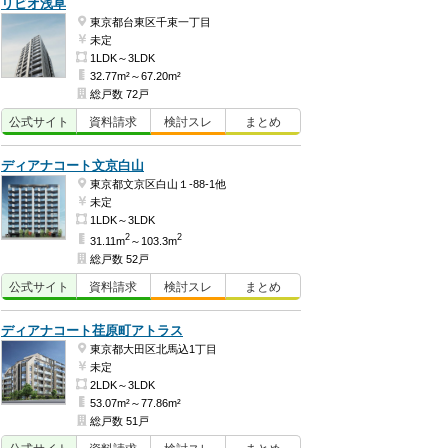
リビオ浅草
東京都台東区千束一丁目
未定
1LDK～3LDK
32.77m²～67.20m²
総戸数 72戸
公式
サイト
資料
請求
検討
スレ
まとめ
ディアナコート文京白山
東京都文京区白山１-88-1他
未定
1LDK～3LDK
2
2
31.11m
～103.3m
総戸数 52戸
公式
サイト
資料
請求
検討
スレ
まとめ
ディアナコート荏原町アトラス
東京都大田区北馬込1丁目
未定
2LDK～3LDK
53.07m²～77.86m²
総戸数 51戸