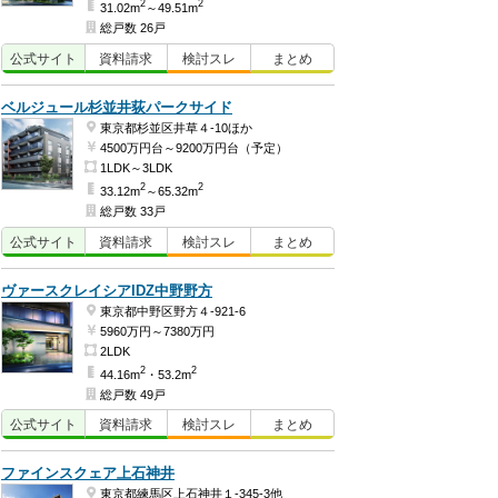
2
2
31.02m
～49.51m
総戸数 26戸
公式
サイト
資料
請求
検討
スレ
まとめ
ベルジュール杉並井荻パークサイド
東京都杉並区井草４-10ほか
4500万円台～9200万円台（予定）
1LDK～3LDK
2
2
33.12m
～65.32m
総戸数 33戸
公式
サイト
資料
請求
検討
スレ
まとめ
ヴァースクレイシアIDZ中野野方
東京都中野区野方４-921-6
5960万円～7380万円
2LDK
2
2
44.16m
・53.2m
総戸数 49戸
公式
サイト
資料
請求
検討
スレ
まとめ
ファインスクェア上石神井
東京都練馬区上石神井１-345-3他