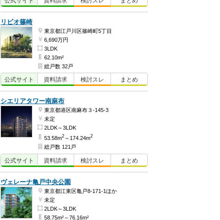
公式
サイト
資料
請求
検討
スレ
まとめ
リビオ篠崎
東京都江戸川区篠崎町5丁目
6,690万円
3LDK
62.10m²
総戸数 32戸
公式
サイト
資料
請求
検討
スレ
まとめ
シエリアタワー南麻布
東京都港区南麻布３-145-3
未定
2LDK～3LDK
2
2
53.58m
～174.24m
総戸数 121戸
公式
サイト
資料
請求
検討
スレ
まとめ
ヴェレーナ亀戸中央公園
東京都江東区亀戸8-171-1ほか
未定
2LDK～3LDK
58.75m²～76.16m²