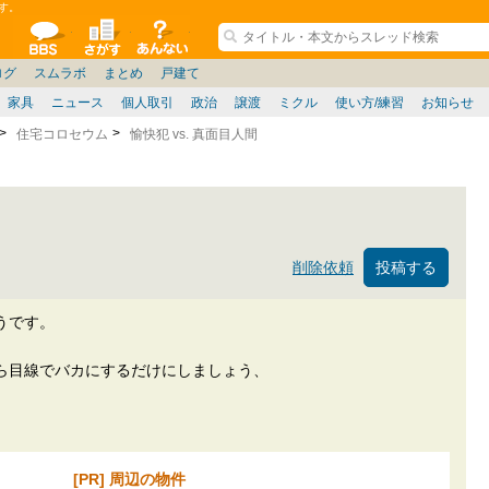
す。
ションコミュニティ
全掲示板
物件検索
サイトについて
ョン管理
記
ション質問
阪府
茨城
その他
名古屋/東海
兵庫県
札幌
ノウハウ
住宅質問
仙台/新潟/東北
福岡県
大阪/兵庫/京都/関西
東京都
管理会社/組合
名古屋/東海
神奈川県
中国/四国/九州/沖縄
防犯/防災/防音
埼玉県
大阪
兵庫
千葉県
リフォーム
京都/滋賀
奈良/和
中古マン
ログ
スムラボ
まとめ
戸建て
家具
ニュース
個人取引
政治
譲渡
ミクル
使い方/練習
お知らせ
住宅コロセウム
愉快犯 vs. 真面目人間
削除依頼
うです。
ら目線でバカにするだけにしましょう、
[PR] 周辺の物件