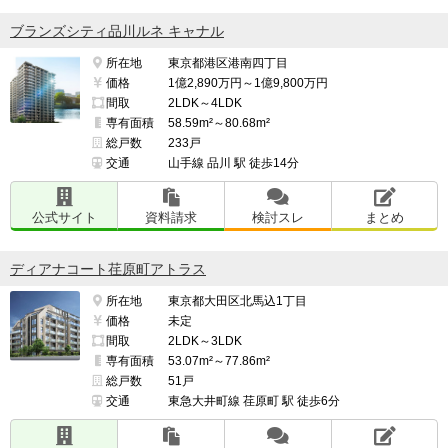
ブランズシティ品川ルネ キャナル
所在地
東京都港区港南四丁目
価格
1億2,890万円～1億9,800万円
間取
2LDK～4LDK
専有面積
58.59m²～80.68m²
総戸数
233戸
交通
山手線 品川 駅 徒歩14分
公式サイト
資料請求
検討スレ
まとめ
ディアナコート荏原町アトラス
所在地
東京都大田区北馬込1丁目
価格
未定
間取
2LDK～3LDK
専有面積
53.07m²～77.86m²
総戸数
51戸
交通
東急大井町線 荏原町 駅 徒歩6分