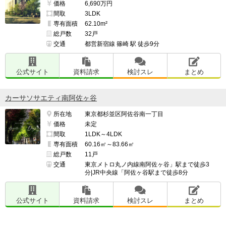
価格
6,690万円
間取
3LDK
専有面積
62.10m²
総戸数
32戸
交通
都営新宿線 篠崎 駅 徒歩9分
公式サイト
資料請求
検討スレ
まとめ
カーサソサエティ南阿佐ヶ谷
所在地
東京都杉並区阿佐谷南一丁目
価格
未定
間取
1LDK～4LDK
専有面積
60.16㎡～83.66㎡
総戸数
11戸
交通
東京メトロ丸ノ内線南阿佐ヶ谷」駅まで徒歩3
分|JR中央線「阿佐ヶ谷駅まで徒歩8分
公式サイト
資料請求
検討スレ
まとめ