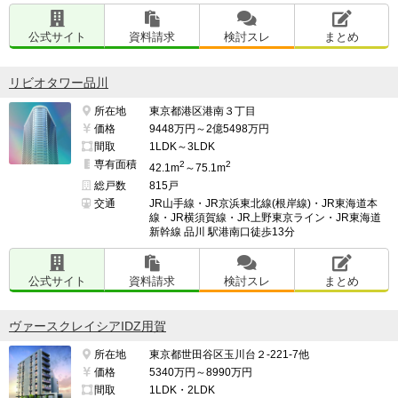
公式サイト
資料請求
検討スレ
まとめ
リビオタワー品川
所在地
東京都港区港南３丁目
価格
9448万円～2億5498万円
間取
1LDK～3LDK
専有面積
2
2
42.1m
～75.1m
総戸数
815戸
交通
JR山手線・JR京浜東北線(根岸線)・JR東海道本
線・JR横須賀線・JR上野東京ライン・JR東海道
新幹線 品川 駅港南口徒歩13分
公式サイト
資料請求
検討スレ
まとめ
ヴァースクレイシアIDZ用賀
所在地
東京都世田谷区玉川台２-221-7他
価格
5340万円～8990万円
間取
1LDK・2LDK