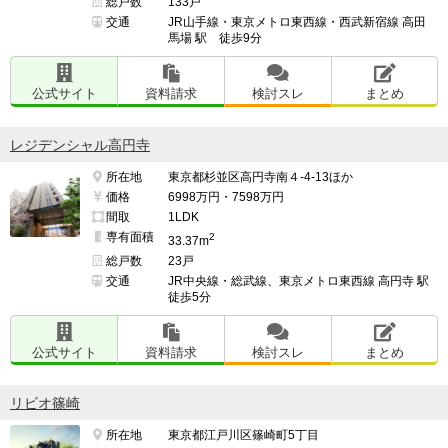
総戸数
133戸
交通
JR山手線・東京メトロ東西線・西武新宿線 高田
馬場 駅 徒歩9分
公式サイト
資料請求
検討スレ
まとめ
レジデンシャル高円寺
所在地
東京都杉並区高円寺南４-4-13ほか
価格
6998万円・7598万円
間取
1LDK
専有面積
2
33.37m
総戸数
23戸
交通
JR中央線・総武線、東京メトロ東西線 高円寺 駅
徒歩5分
公式サイト
資料請求
検討スレ
まとめ
リビオ篠崎
所在地
東京都江戸川区篠崎町5丁目