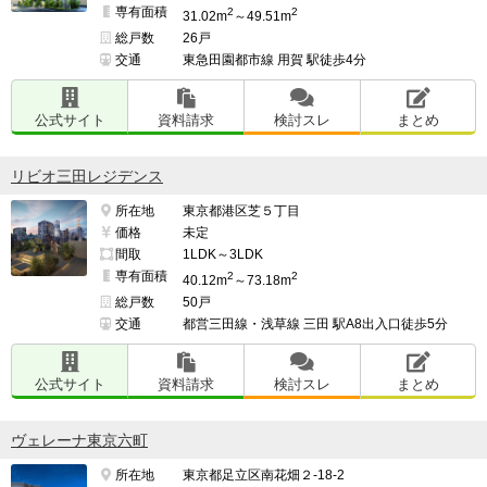
専有面積
2
2
31.02m
～49.51m
総戸数
26戸
交通
東急田園都市線 用賀 駅徒歩4分
公式サイト
資料請求
検討スレ
まとめ
リビオ三田レジデンス
所在地
東京都港区芝５丁目
価格
未定
間取
1LDK～3LDK
専有面積
2
2
40.12m
～73.18m
総戸数
50戸
交通
都営三田線・浅草線 三田 駅A8出入口徒歩5分
公式サイト
資料請求
検討スレ
まとめ
ヴェレーナ東京六町
所在地
東京都足立区南花畑２-18-2