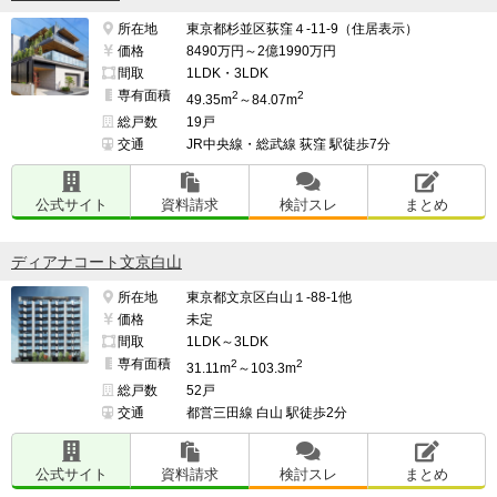
所在地
東京都杉並区荻窪４-11-9（住居表示）
価格
8490万円～2億1990万円
間取
1LDK・3LDK
専有面積
2
2
49.35m
～84.07m
総戸数
19戸
交通
JR中央線・総武線 荻窪 駅徒歩7分
公式サイト
資料請求
検討スレ
まとめ
ディアナコート文京白山
所在地
東京都文京区白山１-88-1他
価格
未定
間取
1LDK～3LDK
専有面積
2
2
31.11m
～103.3m
総戸数
52戸
交通
都営三田線 白山 駅徒歩2分
公式サイト
資料請求
検討スレ
まとめ