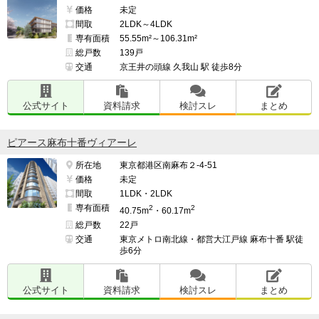
価格
未定
間取
2LDK～4LDK
専有面積
55.55m²～106.31m²
総戸数
139戸
交通
京王井の頭線 久我山 駅 徒歩8分
公式サイト
資料請求
検討スレ
まとめ
ピアース麻布十番ヴィアーレ
所在地
東京都港区南麻布２-4-51
価格
未定
間取
1LDK・2LDK
専有面積
2
2
40.75m
・60.17m
総戸数
22戸
交通
東京メトロ南北線・都営大江戸線 麻布十番 駅徒
歩6分
公式サイト
資料請求
検討スレ
まとめ