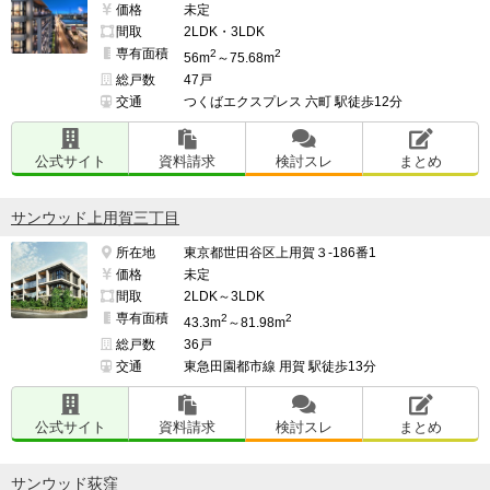
価格
未定
間取
2LDK・3LDK
専有面積
2
2
56m
～75.68m
総戸数
47戸
交通
つくばエクスプレス 六町 駅徒歩12分
公式サイト
資料請求
検討スレ
まとめ
サンウッド上用賀三丁目
所在地
東京都世田谷区上用賀３-186番1
価格
未定
間取
2LDK～3LDK
専有面積
2
2
43.3m
～81.98m
総戸数
36戸
交通
東急田園都市線 用賀 駅徒歩13分
公式サイト
資料請求
検討スレ
まとめ
サンウッド荻窪