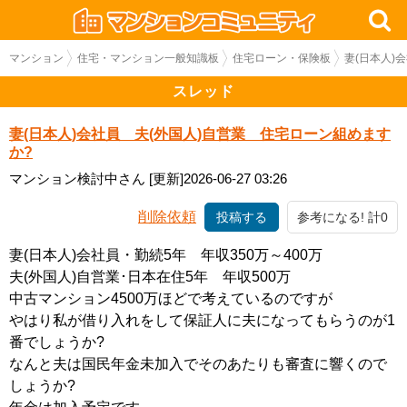
マンション
住宅・マンション一般知識板
住宅ローン・保険板
妻(日本人)
スレッド
妻(日本人)会社員 夫(外国人)自営業 住宅ローン組めます
か?
マンション検討中さん
[更新]2026-06-27 03:26
削除依頼
投稿する
参考になる! 計0
妻(日本人)会社員・勤続5年 年収350万～400万
夫(外国人)自営業･日本在住5年 年収500万
中古マンション4500万ほどで考えているのですが
やはり私が借り入れをして保証人に夫になってもらうのが1
番でしょうか?
なんと夫は国民年金未加入でそのあたりも審査に響くので
しょうか?