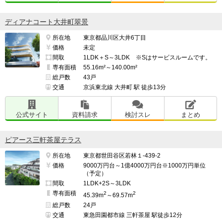
ディアナコート大井町翠景
所在地
東京都品川区大井6丁目
価格
未定
間取
1LDK＋S～3LDK ※Sはサービスルームです。
専有面積
55.16m²～140.00m²
総戸数
43戸
交通
京浜東北線 大井町 駅 徒歩13分
公式サイト
資料請求
検討スレ
まとめ
ピアース三軒茶屋テラス
所在地
東京都世田谷区若林１-439-2
価格
9000万円台～1億4000万円台※1000万円単位
（予定）
間取
1LDK+2S～3LDK
専有面積
2
2
45.39m
～69.57m
総戸数
24戸
交通
東急田園都市線 三軒茶屋 駅徒歩12分