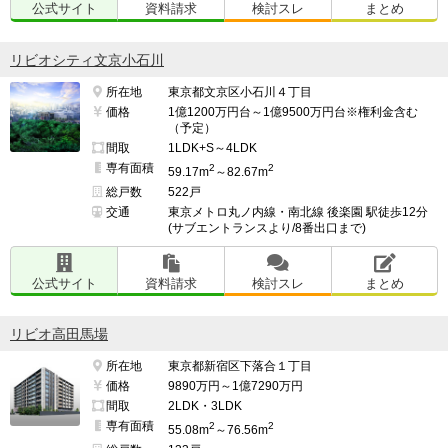
公式サイト
資料請求
検討スレ
まとめ
リビオシティ文京小石川
所在地
東京都文京区小石川４丁目
価格
1億1200万円台～1億9500万円台※権利金含む
（予定）
間取
1LDK+S～4LDK
専有面積
2
2
59.17m
～82.67m
総戸数
522戸
交通
東京メトロ丸ノ内線・南北線 後楽園 駅徒歩12分
(サブエントランスより/8番出口まで)
公式サイト
資料請求
検討スレ
まとめ
リビオ高田馬場
所在地
東京都新宿区下落合１丁目
価格
9890万円～1億7290万円
間取
2LDK・3LDK
専有面積
2
2
55.08m
～76.56m