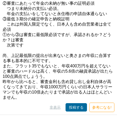
②審査にあたって年金の未納が無い事の証明必須
つまり未納分の支払い必須。
年金の支払いをしてないと永住権の申請自体通らない
③最低３期分の確定申告と納税証明
これは外国人限定でなく、日本人も含め自営業者は全て
必須
①から③は審査に最低限必須ですが、承認されるか？どう
か？は審査
次第です
尚、上記最低限の提出が出来ないと奥さまの年収に合算す
る事も基本的に不可です。
また、フラット35でもないと、年収400万円を超えてない
と審査のハードルは高く、年収の5.6倍の融資承認が出たら
100点満点でしょうう。
昨年から比べると、審査金利も含め貸し出し金利自体が高
くなってきており、年収1000万円くらいの日本人サラリー
マンでも年収の10倍あたりまで承認が出る人はほとんどい
ません。
非表示
投稿する
参考になる!