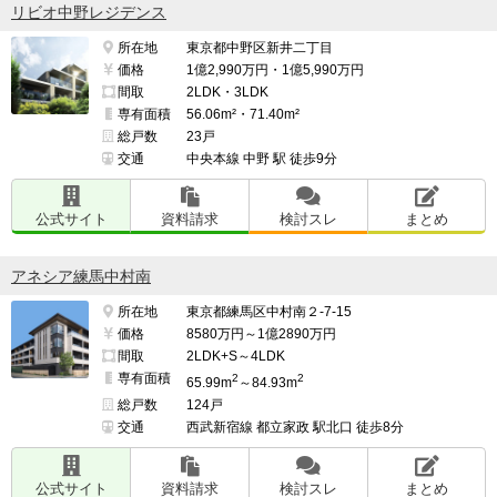
リビオ中野レジデンス
所在地
東京都中野区新井二丁目
価格
1億2,990万円・1億5,990万円
間取
2LDK・3LDK
専有面積
56.06m²・71.40m²
総戸数
23戸
交通
中央本線 中野 駅 徒歩9分
公式サイト
資料請求
検討スレ
まとめ
アネシア練馬中村南
所在地
東京都練馬区中村南２-7-15
価格
8580万円～1億2890万円
間取
2LDK+S～4LDK
専有面積
2
2
65.99m
～84.93m
総戸数
124戸
交通
西武新宿線 都立家政 駅北口 徒歩8分
公式サイト
資料請求
検討スレ
まとめ