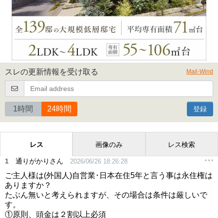
スレの更新情報を受け取る
Mail-Wind
1時間
24時間
登録
レス
画像のみ
レス検索
1
通りがかりさん
2026/06/26 18:26:28
ご主人様は(外国人)自営業･日本在住5年と言う事は永住権は
ありますか？
たぶん無いと考えられますが、その場合は条件は厳しいで
す。
①原則、頭金は２割以上必須