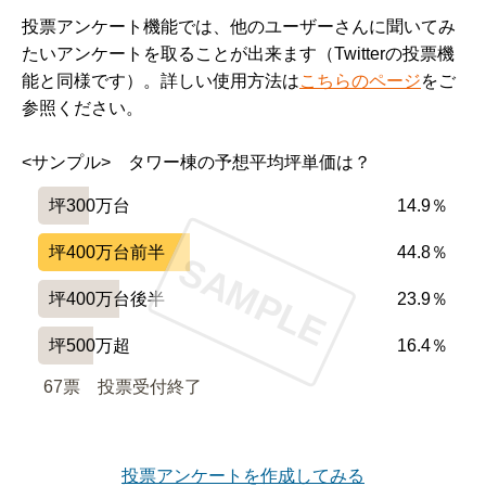
投票アンケート機能では、他のユーザーさんに聞いてみ
たいアンケートを取ることが出来ます（Twitterの投票機
能と同様です）。詳しい使用方法は
こちらのページ
をご
参照ください。
<サンプル>　タワー棟の予想平均坪単価は？
坪300万台
14.9％
坪400万台前半
44.8％
SAMPLE
坪400万台後半
23.9％
坪500万超
16.4％
67票　
投票受付終了
投票アンケートを作成してみる