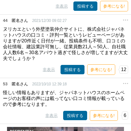
非表示
投稿する
参考になる!
44
匿名さん
2021/12/30 09:02:27
ヌリカエという外壁塗装仲介サイトに、株式会社ジャパネ
ットハウスの口コミ・評判一覧というレビューページがあ
りますが20件近く日付が一緒。投稿条件も不明、口コミの
会社情報、建設業許可無し、従業員数21人～50人、自社職
人人数6名～30名アバウト過ぎて怪しさが増してますが大丈
夫でしょうか？
12
非表示
投稿する
参考になる!
53
匿名さん
2022/10/10 12:39:18
怪しい情報もありますが、ジャパネットハウスのホームペ
ージのお客様の声には載ってない口コミ情報が載っている
ので参考になります。
6
非表示
投稿する
参考になる!