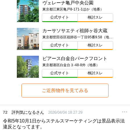
ヴェレーナ亀戸中央公園
東京都江東区亀戸8-171-1ほか（地番）
公式サイト
検討スレ
カーサソサエティ祖師ヶ谷大蔵
東京都世田谷区祖師谷一丁目95番9.58（地番）ほか
公式サイト
検討スレ
ピアース白金台パークフロント
東京都港区白金台３-48-8外（地番）
公式サイト
検討スレ
ご近所物件を見てみる
72
評判気になるさん
2026/04/04 18:27:29
令和5年10月1日からステルスマーケティングは景品表示法
違反となってます。