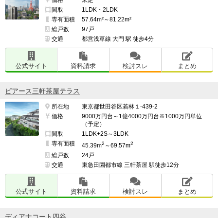
価格
未定
間取
1LDK・2LDK
専有面積
57.64m²～81.22m²
総戸数
97戸
交通
都営浅草線 大門 駅 徒歩4分
公式サイト
資料請求
検討スレ
まとめ
ピアース三軒茶屋テラス
所在地
東京都世田谷区若林１-439-2
価格
9000万円台～1億4000万円台※1000万円単位
（予定）
間取
1LDK+2S～3LDK
専有面積
2
2
45.39m
～69.57m
総戸数
24戸
交通
東急田園都市線 三軒茶屋 駅徒歩12分
公式サイト
資料請求
検討スレ
まとめ
ディアナコート四谷