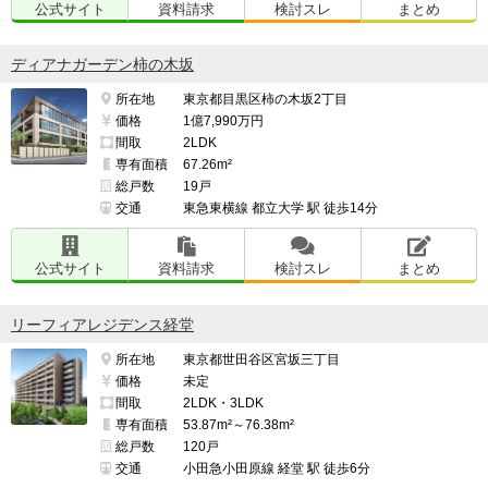
公式サイト
資料請求
検討スレ
まとめ
ディアナガーデン柿の木坂
所在地
東京都目黒区柿の木坂2丁目
価格
1億7,990万円
間取
2LDK
専有面積
67.26m²
総戸数
19戸
交通
東急東横線 都立大学 駅 徒歩14分
公式サイト
資料請求
検討スレ
まとめ
リーフィアレジデンス経堂
所在地
東京都世田谷区宮坂三丁目
価格
未定
間取
2LDK・3LDK
専有面積
53.87m²～76.38m²
総戸数
120戸
交通
小田急小田原線 経堂 駅 徒歩6分