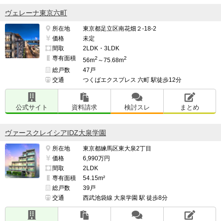
ヴェレーナ東京六町
所在地
東京都足立区南花畑２-18-2
価格
未定
間取
2LDK・3LDK
専有面積
2
2
56m
～75.68m
総戸数
47戸
交通
つくばエクスプレス 六町 駅徒歩12分
公式サイト
資料請求
検討スレ
まとめ
ヴァースクレイシアIDZ大泉学園
所在地
東京都練馬区東大泉2丁目
価格
6,990万円
間取
2LDK
専有面積
54.15m²
総戸数
39戸
交通
西武池袋線 大泉学園 駅 徒歩8分