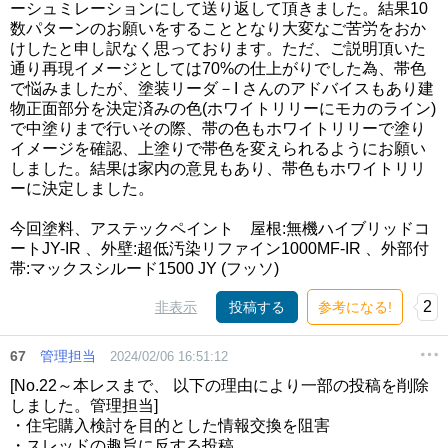
ーシュミレーションにして送り返して頂きました。結果10
数パターンのお願いをすることとなり大変なご苦労をおか
けしたと申し訳なく思っております。ただ、ご説明頂いた
通り再現イメージとしては70%の仕上がりでした為、帯色
で悩みましたが、塗装リーダ－I さんのアドバイスもあり建
物正面部分を決定済みの色(ホワイトリリーにモカのライン)
で中塗りまで行いその際、帯の色もホワイトリリーで塗り
イメージを確認、上塗りで帯色を変えられるようにお願い
しました。結果は家内の意見もあり、帯色もホワイトリリ
ーに決定しました。
今回塗料、アステックペイント 屋根:無機ハイブリッドコ
ートJY-IR 、外壁:超低汚染リファイン1000MF-IR 、外部付
帯:マックスシルード1500 JY (フッソ)
2
非表示
投稿する
参考になる!
67
管理担当
2024/02/06 16:51:12
[No.22～本レスまで、 以下の理由により一部の投稿を削除
しました。管理担当]
・住宅購入検討を目的とした情報交換を阻害
・スレッドの趣旨に反する投稿