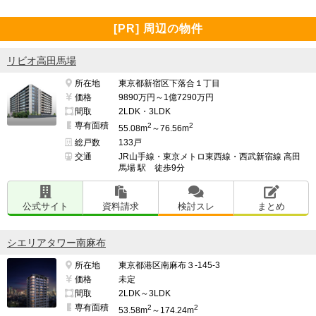
[PR] 周辺の物件
リビオ高田馬場
所在地
東京都新宿区下落合１丁目
価格
9890万円～1億7290万円
間取
2LDK・3LDK
専有面積
2
2
55.08m
～76.56m
総戸数
133戸
交通
JR山手線・東京メトロ東西線・西武新宿線 高田
馬場 駅 徒歩9分
公式サイト
資料請求
検討スレ
まとめ
シエリアタワー南麻布
所在地
東京都港区南麻布３-145-3
価格
未定
間取
2LDK～3LDK
専有面積
2
2
53.58m
～174.24m