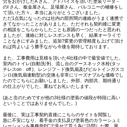
労をおかけしたA さん、アドバイスを頂いた塗装リーダ－
のI さん、板金屋さん、足場屋さん、バルコニーの補修をし
て頂いた方々、本当にありがとうございました。
ただ1点気になったのは社内の部所間の連絡がうまく連携で
きてなかったことがありました。ただそれも契約後に変更
の相談をこちらからしたことも原因の一つだったと思われ
ましたが、連絡に対しレスポンスも早く、結果オーライで
ことなきにすみました。追加?変更の管理精度も上げて頂け
れば尚よいよう勝手ながら今後を期待しております。
また、工事費用は見積を頂いた4社様の中で最安値でした。
室内のトイレ(自動洗浄)、流し台のグースネック水栓(タッ
チレスon off )、レンジフ－ド換気扇及びビルトインガスコ
ンロ(換気扇連動型)の交換も非常にリーズナブルな価格でし
たのでこちらにお願いしました。外部、内部共、期待通り
の仕上がりでした。重ねてお礼いたします。
(あと念のためですが他の3社様の塗装の値段が特段に高い
ということではありませんでした。)
最後に、実は工事契約直後にこちらのサイトを閲覧し
急に不安になり、着手金の支払及び塗装色のカラーシュミ
レーションを事務所PCで見せて貰う為に訪問した際、屋