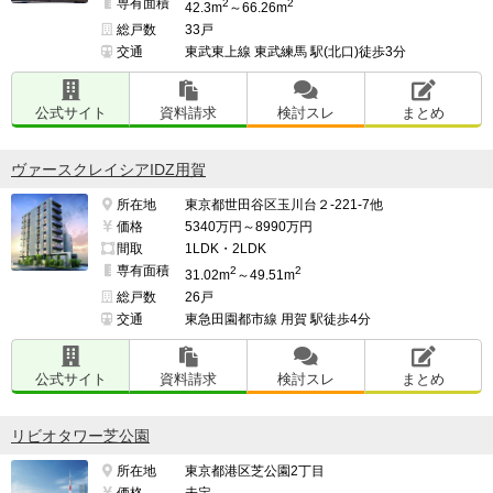
専有面積
2
2
42.3m
～66.26m
総戸数
33戸
交通
東武東上線 東武練馬 駅(北口)徒歩3分
公式サイト
資料請求
検討スレ
まとめ
ヴァースクレイシアIDZ用賀
所在地
東京都世田谷区玉川台２-221-7他
価格
5340万円～8990万円
間取
1LDK・2LDK
専有面積
2
2
31.02m
～49.51m
総戸数
26戸
交通
東急田園都市線 用賀 駅徒歩4分
公式サイト
資料請求
検討スレ
まとめ
リビオタワー芝公園
所在地
東京都港区芝公園2丁目