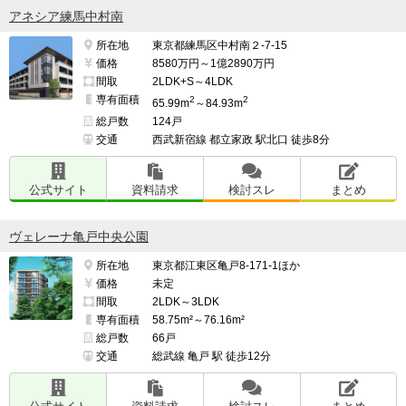
アネシア練馬中村南
所在地
東京都練馬区中村南２-7-15
価格
8580万円～1億2890万円
間取
2LDK+S～4LDK
専有面積
2
2
65.99m
～84.93m
総戸数
124戸
交通
西武新宿線 都立家政 駅北口 徒歩8分
公式サイト
資料請求
検討スレ
まとめ
ヴェレーナ亀戸中央公園
所在地
東京都江東区亀戸8-171-1ほか
価格
未定
間取
2LDK～3LDK
専有面積
58.75m²～76.16m²
総戸数
66戸
交通
総武線 亀戸 駅 徒歩12分