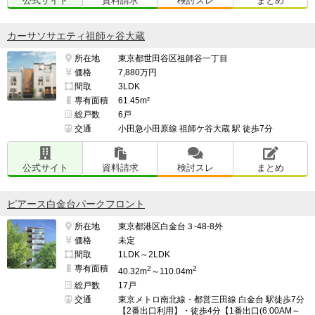
公式サイト
資料請求
検討スレ
まとめ
カーサソサエティ祖師ヶ谷大蔵
所在地
東京都世田谷区祖師谷一丁目
価格
7,880万円
間取
3LDK
専有面積
61.45m²
総戸数
6戸
交通
小田急小田原線 祖師ケ谷大蔵 駅 徒歩7分
公式サイト
資料請求
検討スレ
まとめ
ピアース白金台パークフロント
所在地
東京都港区白金台３-48-8外
価格
未定
間取
1LDK～2LDK
専有面積
2
2
40.32m
～110.04m
総戸数
17戸
交通
東京メトロ南北線・都営三田線 白金台 駅徒歩7分
【2番出口利用】・徒歩4分【1番出口(6:00AM～