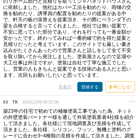
のリホーム部門と見積りを取ってジャパネットハウスさん
に依頼しました。他社はカバー工法を勧めたり、雨樋の交
換を勧めたり、誘導員の配置を勧めたりの提案がある中
で、軒天の板の張替えを提案頂き、その際にベランダ下の
梁を点検すると言ってくれました。他社では無い提案で、
不安に思っていた部分であり、それを行っても一番金額が
安かったです。終わってみれば一番的確で的を得た提案と
見積りだったと考えています。このサイトでも厳しい書き
込みがたくさんあったので営業さんと話しをして全て不安
を取り除いてから発注しました。塗装屋さんなので足場や
大工仕事は外注ですが、塗装は自社で丁寧な施工でした
し、営業の人もきちんと提案できる技術のある人だと思い
ます。次回もお願いしたいと思っています。
非表示
投稿する
参考になる!
63
TK
2023/12/09 06:52:08
築23年の住宅で初めての補修塗装工事であった為、ネット
の外壁塗装パートナー様を通して外装塗装業者4社様を紹介
して頂きました。各社様にて現地調査及び見積を作成して
頂きました。各社様、シリコン、フッソ、無機と塗料のグ
レードに合わせ3~4種類の見積を作成して頂きました。調査