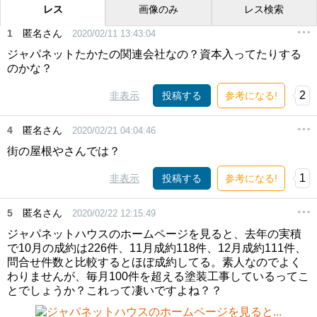
レス
画像のみ
レス検索
1
匿名さん
2020/02/11 13:43:04
ジャパネットたかたの関連会社なの？資本入ってたりする
のかな？
2
非表示
投稿する
参考になる!
4
匿名さん
2020/02/21 04:04:46
街の屋根やさんでは？
1
非表示
投稿する
参考になる!
5
匿名さん
2020/02/22 12:15:49
ジャパネットハウスのホームページを見ると、去年の実積
で10月の成約は226件、11月成約118件、12月成約111件、
問合せ件数と比較するとほぼ成約してる。素人なのでよく
わりませんが、毎月100件を超える塗装工事しているってこ
とでしょうか？これって凄いですよね？？