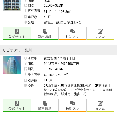
価格
未定
間取
1LDK～3LDK
専有面積
2
2
31.11m
～103.3m
総戸数
52戸
交通
都営三田線 白山 駅徒歩2分
公式サイト
資料請求
検討スレ
まとめ
リビオタワー品川
所在地
東京都港区港南３丁目
価格
9448万円～2億5498万円
間取
1LDK～3LDK
専有面積
2
2
42.1m
～75.1m
総戸数
815戸
交通
JR山手線・JR京浜東北線(根岸線)・JR東海道本
線・JR横須賀線・JR上野東京ライン・JR東海道
新幹線 品川 駅港南口徒歩13分
公式サイト
資料請求
検討スレ
まとめ