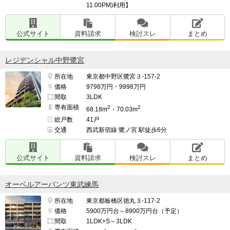
11:00PM)利用】
公式サイト
資料請求
検討スレ
まとめ
レジデンシャル中野鷺宮
所在地
東京都中野区鷺宮３-157-2
価格
9798万円・9998万円
間取
3LDK
専有面積
2
2
68.18m
・70.03m
総戸数
41戸
交通
西武新宿線 鷺ノ宮 駅徒歩6分
公式サイト
資料請求
検討スレ
まとめ
オーベルアーバンツ東武練馬
所在地
東京都板橋区徳丸３-117-2
価格
5900万円台～8900万円台（予定）
間取
1LDK+S～3LDK