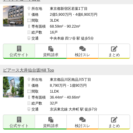
所在地
東京都新宿区若葉1丁目
価格
2億5,900万円・4億6,900万円
間取
3LDK
専有面積
68.59m²・90.22m²
総戸数
16戸
交通
中央本線 四ツ谷 駅 徒歩5分
公式サイト
資料請求
検討スレ
まとめ
ピアース大井仙台坂Hill Top
所在地
東京都品川区南品川5丁目
価格
8,790万円・1億90万円
間取
1LDK
専有面積
36.44m²・40.66m²
総戸数
32戸
交通
京浜東北線 大井町 駅 徒歩7分
公式サイト
資料請求
検討スレ
まとめ