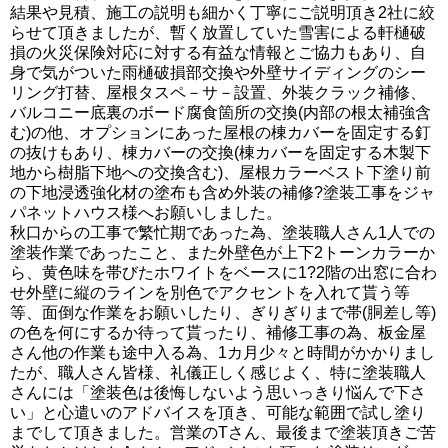
結果や見積、施工の説明も細かく丁寧にご説明頂き2社に絞
らせて頂きましたが、暫く放置していた雪害による軒樋破
損の火災保険対応に対する有益な情報とご協力もあり、自
身で気がついた雨樋破損部交換や外壁サイディングのシー
リング打替、屋根タスペ－サ－設置、外装クラック補修、
バルコニー底裏のボード腐食箇所の交換(内部の根太補強含
む)の他、オプションにあった屋根の棟カバーを固定する釘
の抜けもあり、棟カバーの交換(棟カバーを固定する木製下
地から樹脂下地への交換含む)、屋根カラーベスト下塗り前
の下地浸透強化材の塗布も含め外装の補修?塗装工事をジャ
パネットハウス様へお願いしました。
秋口からの工事で繁忙期であった為、塗装職人さん1人での
塗装作業であったこと、また外壁色が上下2トーンカラーか
ら、黄色味を帯びたホワイトをベースに1?2階の出窓に合わ
せ外壁に縦のラインを別色でアクセントを入れて貰う等
等、面倒な作業をお願いしたり、ぎりぎりまで帯(胴差し等)
の色を何にするか待って貰ったり、補修工事の為、板金屋
さん他の作業も途中入る為、1カ月少々と時間がかかりまし
たが、職人さん皆様、礼儀正しく感じよく、特に塗装職人
さんには「塗装色は後悔しないよう思いっきり悩んで下さ
い」と心遣いのアドバイスを頂き、可能な範囲で試し塗り
までして頂きました。営業のTさん、最後まで塗装頂きご苦