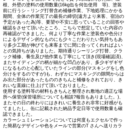
根、外壁の塗料の使用数量(16kg缶を何缶使用 等)、塗装
前に行うシ－リング打替含め補修作業、下地処理にかかる
期間、全体の作業完了の最長の締切(遠方より来客、宿泊の
予定があった為)等、要望や不安に思っていることの回答や
確認をさせて頂いたところ、こちらで想定していた内容の
再確認ができました。何より丁寧な作業と塗装色や色分け
によるデザイン的なものにも少々こだわりたい気持ちもあ
り多少工期が伸びても来客までに間に合ってくれればよい
との気持ちがありました。期待通りシーリング打替、クラ
ック補修、養生及び他作業も丁寧にして頂き(現場確認済)、
またサイディングの柄が細かな凹凸があり、多少ギザギザ
になるものと心配していたラインの部分(マスキングをし色
分けをするのですが)も、わずかにマスキングの隙間からは
み出た部分があったもののきちんと補修をされており、き
れいな直線に仕上げて頂いておりました。
使用する塗料等の材料もきちんと整理され敷地の適正な場
所へ保管(保管場所についても相談?報告もありました。)、
またその日の終わりにはきれいに養生され非常に好感がも
てましたし、缶に記載された納品予定日等で使用数量も確
認できました。
カラーシュミレーションについては何度もエクセルで作っ
た簡易なデザインや色をメールで営業のT さんへ送りカラ