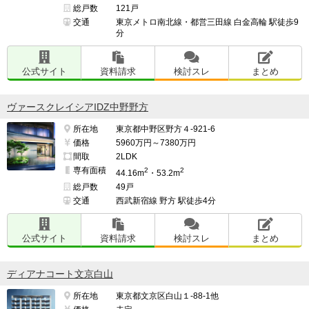
総戸数
121戸
交通
東京メトロ南北線・都営三田線 白金高輪 駅徒歩9
分
公式サイト
資料請求
検討スレ
まとめ
ヴァースクレイシアIDZ中野野方
所在地
東京都中野区野方４-921-6
価格
5960万円～7380万円
間取
2LDK
専有面積
2
2
44.16m
・53.2m
総戸数
49戸
交通
西武新宿線 野方 駅徒歩4分
公式サイト
資料請求
検討スレ
まとめ
ディアナコート文京白山
所在地
東京都文京区白山１-88-1他