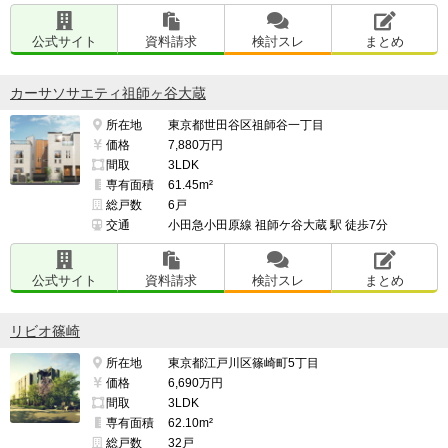
公式サイト
資料請求
検討スレ
まとめ
カーサソサエティ祖師ヶ谷大蔵
所在地
東京都世田谷区祖師谷一丁目
価格
7,880万円
間取
3LDK
専有面積
61.45m²
総戸数
6戸
交通
小田急小田原線 祖師ケ谷大蔵 駅 徒歩7分
公式サイト
資料請求
検討スレ
まとめ
リビオ篠崎
所在地
東京都江戸川区篠崎町5丁目
価格
6,690万円
間取
3LDK
専有面積
62.10m²
総戸数
32戸