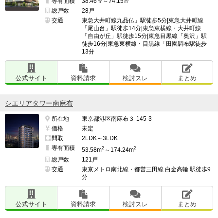
専有面積
38.46㎡～74.15㎡
総戸数
28戸
交通
東急大井町線九品仏」駅徒歩5分|東急大井町線
「尾山台」駅徒歩14分|東急東横線・大井町線
「自由が丘」駅徒歩15分|東急目黒線「奥沢」駅
徒歩16分|東急東横線・目黒線「田園調布駅徒歩
13分
公式サイト
資料請求
検討スレ
まとめ
シエリアタワー南麻布
所在地
東京都港区南麻布３-145-3
価格
未定
間取
2LDK～3LDK
専有面積
2
2
53.58m
～174.24m
総戸数
121戸
交通
東京メトロ南北線・都営三田線 白金高輪 駅徒歩9
分
公式サイト
資料請求
検討スレ
まとめ