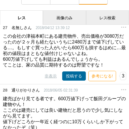
レス
画像のみ
レス検索
27
名無しさん
2018/04/12 13:39:12
この会社の津福本町にある建売物件、売出価格が3080万だ
ったのが２ヶ月も経たないうちに2480万まで値下げしてい
る…。もしすぐ買った人がいたら600万も損するはめに…最
初の値段はまともな値付けじゃないよね。
600万値下げしても利益はあるんでしょうから。
てことは、家の品質に期待するのは野望ですな！
3
非表示
投稿する
参考になる!
28
通りがかりさん
2018/06/05 02:31:39
建売ばかり見てる者です。600万値下げって飯田グループの
建物やん！
ここのは建売にしては良い建物だと思うので少し気にしな
がら見てます。
値下げどころか一年近く経つのに10万くらいしか下がって
なかったぞ（笑）