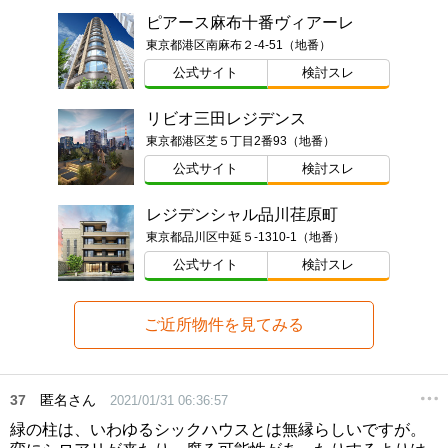
ピアース麻布十番ヴィアーレ
東京都港区南麻布２-4-51（地番）
公式サイト
検討スレ
リビオ三田レジデンス
東京都港区芝５丁目2番93（地番）
公式サイト
検討スレ
レジデンシャル品川荏原町
東京都品川区中延５-1310-1（地番）
公式サイト
検討スレ
ご近所物件を見てみる
37
匿名さん
2021/01/31 06:36:57
緑の柱は、いわゆるシックハウスとは無縁らしいですが。