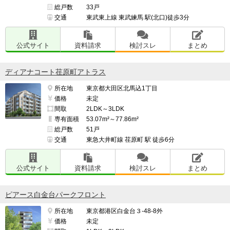
総戸数
33戸
交通
東武東上線 東武練馬 駅(北口)徒歩3分
公式サイト
資料請求
検討スレ
まとめ
ディアナコート荏原町アトラス
所在地
東京都大田区北馬込1丁目
価格
未定
間取
2LDK～3LDK
専有面積
53.07m²～77.86m²
総戸数
51戸
交通
東急大井町線 荏原町 駅 徒歩6分
公式サイト
資料請求
検討スレ
まとめ
ピアース白金台パークフロント
所在地
東京都港区白金台３-48-8外
価格
未定