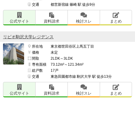
交通
都営新宿線 篠崎 駅 徒歩9分
公式サイト
資料請求
検討スレ
まとめ
リビオ駒沢大学レジデンス
所在地
東京都世田谷区上馬五丁目
価格
未定
間取
2LDK～3LDK
専有面積
73.12m²～121.34m²
総戸数
17戸
交通
東急田園都市線 駒沢大学 駅 徒歩13分
公式サイト
資料請求
検討スレ
まとめ