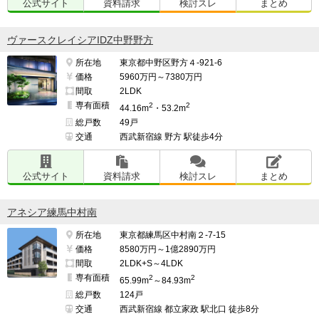
公式サイト
資料請求
検討スレ
まとめ
ヴァースクレイシアIDZ中野野方
所在地
東京都中野区野方４-921-6
価格
5960万円～7380万円
間取
2LDK
専有面積
2
2
44.16m
・53.2m
総戸数
49戸
交通
西武新宿線 野方 駅徒歩4分
公式サイト
資料請求
検討スレ
まとめ
アネシア練馬中村南
所在地
東京都練馬区中村南２-7-15
価格
8580万円～1億2890万円
間取
2LDK+S～4LDK
専有面積
2
2
65.99m
～84.93m
総戸数
124戸
交通
西武新宿線 都立家政 駅北口 徒歩8分