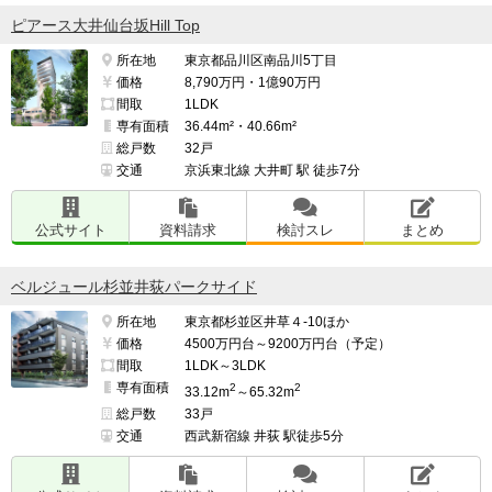
ピアース大井仙台坂Hill Top
所在地
東京都品川区南品川5丁目
価格
8,790万円・1億90万円
間取
1LDK
専有面積
36.44m²・40.66m²
総戸数
32戸
交通
京浜東北線 大井町 駅 徒歩7分
公式サイト
資料請求
検討スレ
まとめ
ベルジュール杉並井荻パークサイド
所在地
東京都杉並区井草４-10ほか
価格
4500万円台～9200万円台（予定）
間取
1LDK～3LDK
専有面積
2
2
33.12m
～65.32m
総戸数
33戸
交通
西武新宿線 井荻 駅徒歩5分