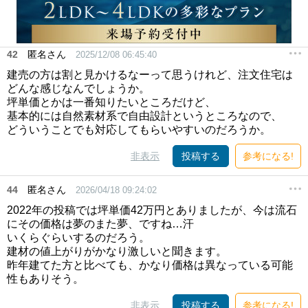
42
匿名さん
2025/12/08 06:45:40
建売の方は割と見かけるなーって思うけれど、注文住宅は
どんな感じなんでしょうか。
坪単価とかは一番知りたいところだけど、
基本的には自然素材系で自由設計というところなので、
どういうことでも対応してもらいやすいのだろうか。
非表示
投稿する
参考になる!
44
匿名さん
2026/04/18 09:24:02
2022年の投稿では坪単価42万円とありましたが、今は流石
にその価格は夢のまた夢、ですね…汗
いくらぐらいするのだろう。
建材の値上がりがかなり激しいと聞きます。
昨年建てた方と比べても、かなり価格は異なっている可能
性もありそう。
非表示
投稿する
参考になる!