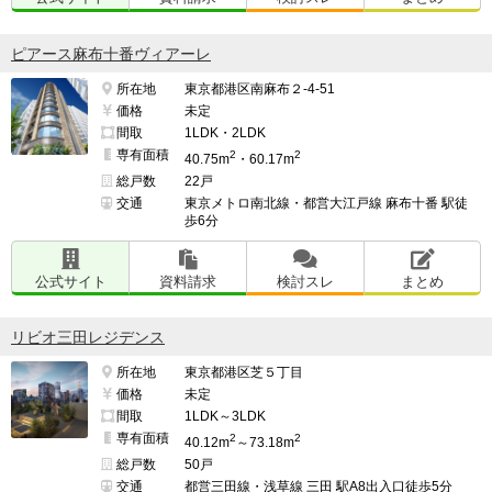
ピアース麻布十番ヴィアーレ
所在地
東京都港区南麻布２-4-51
価格
未定
間取
1LDK・2LDK
専有面積
2
2
40.75m
・60.17m
総戸数
22戸
交通
東京メトロ南北線・都営大江戸線 麻布十番 駅徒
歩6分
公式サイト
資料請求
検討スレ
まとめ
リビオ三田レジデンス
所在地
東京都港区芝５丁目
価格
未定
間取
1LDK～3LDK
専有面積
2
2
40.12m
～73.18m
総戸数
50戸
交通
都営三田線・浅草線 三田 駅A8出入口徒歩5分