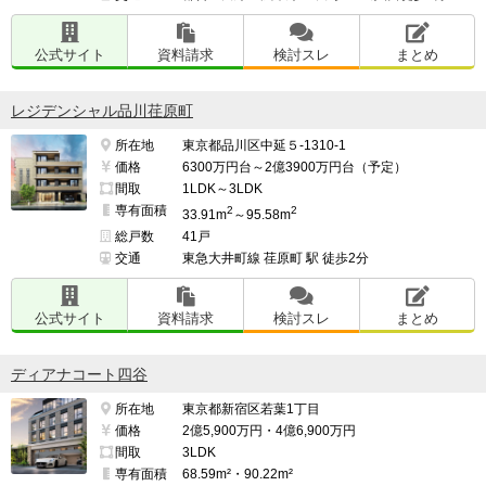
公式サイト
資料請求
検討スレ
まとめ
レジデンシャル品川荏原町
所在地
東京都品川区中延５-1310-1
価格
6300万円台～2億3900万円台（予定）
間取
1LDK～3LDK
専有面積
2
2
33.91m
～95.58m
総戸数
41戸
交通
東急大井町線 荏原町 駅 徒歩2分
公式サイト
資料請求
検討スレ
まとめ
ディアナコート四谷
所在地
東京都新宿区若葉1丁目
価格
2億5,900万円・4億6,900万円
間取
3LDK
専有面積
68.59m²・90.22m²