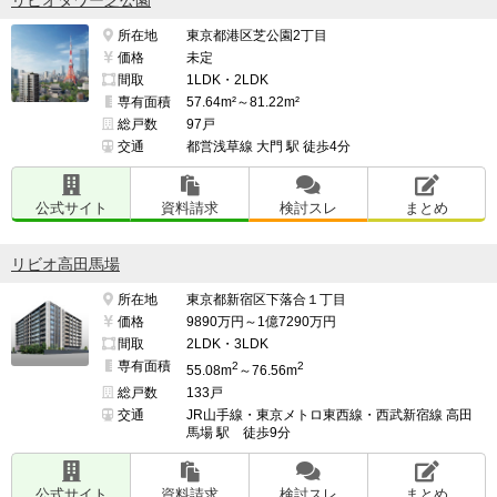
所在地
東京都港区芝公園2丁目
価格
未定
間取
1LDK・2LDK
専有面積
57.64m²～81.22m²
総戸数
97戸
交通
都営浅草線 大門 駅 徒歩4分
公式サイト
資料請求
検討スレ
まとめ
リビオ高田馬場
所在地
東京都新宿区下落合１丁目
価格
9890万円～1億7290万円
間取
2LDK・3LDK
専有面積
2
2
55.08m
～76.56m
総戸数
133戸
交通
JR山手線・東京メトロ東西線・西武新宿線 高田
馬場 駅 徒歩9分
公式サイト
資料請求
検討スレ
まとめ