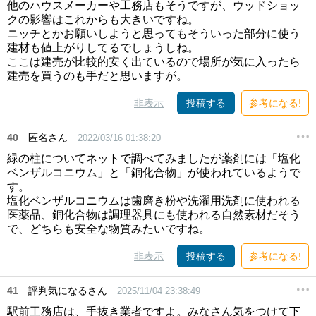
他のハウスメーカーや工務店もそうですが、ウッドショッ
クの影響はこれからも大きいですね。
ニッチとかお願いしようと思ってもそういった部分に使う
建材も値上がりしてるでしょうしね。
ここは建売が比較的安く出ているので場所が気に入ったら
建売を買うのも手だと思いますが。
非表示
投稿する
参考になる!
40
匿名さん
2022/03/16 01:38:20
緑の柱についてネットで調べてみましたが薬剤には「塩化
ベンザルコニウム」と「銅化合物」が使われているようで
す。
塩化ベンザルコニウムは歯磨き粉や洗濯用洗剤に使われる
医薬品、銅化合物は調理器具にも使われる自然素材だそう
で、どちらも安全な物質みたいですね。
非表示
投稿する
参考になる!
41
評判気になるさん
2025/11/04 23:38:49
駅前工務店は、手抜き業者ですよ。みなさん気をつけて下