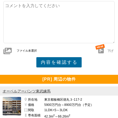
ファイル未選択
下げ
[PR] 周辺の物件
オーベルアーバンツ東武練馬
所在地
東京都板橋区徳丸３-117-2
価格
5900万円台～8900万円台（予定）
間取
1LDK+S～3LDK
専有面積
2
2
42.3m
～66.26m