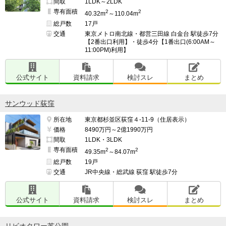
間取
1LDK～2LDK
専有面積
2
2
40.32m
～110.04m
総戸数
17戸
交通
東京メトロ南北線・都営三田線 白金台 駅徒歩7分
【2番出口利用】・徒歩4分【1番出口(6:00AM～
11:00PM)利用】
公式サイト
資料請求
検討スレ
まとめ
サンウッド荻窪
所在地
東京都杉並区荻窪４-11-9（住居表示）
価格
8490万円～2億1990万円
間取
1LDK・3LDK
専有面積
2
2
49.35m
～84.07m
総戸数
19戸
交通
JR中央線・総武線 荻窪 駅徒歩7分
公式サイト
資料請求
検討スレ
まとめ
リビオタワー芝公園