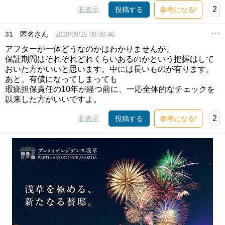
2
非表示
投稿する
参考になる!
31
匿名さん
2018/09/15 08:00:46
アフターが一体どうなのかはわかりませんが、
保証期間はそれぞれどれくらいあるのかという把握はして
おいた方がいいと思います。中には長いものが有ります。
あと、有償になってしまっても
瑕疵担保責任の10年が経つ前に、一応全体的なチェックを
以来した方がいいですよ。
2
非表示
投稿する
参考になる!