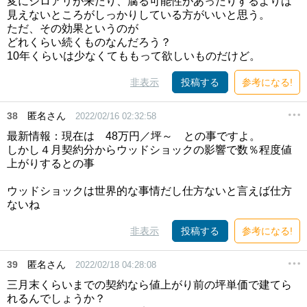
変にシロアリが来たり、腐る可能性があったりするよりは
見えないところがしっかりしている方がいいと思う。
ただ、その効果というのが
どれくらい続くものなんだろう？
10年くらいは少なくてももって欲しいものだけど。
非表示
投稿する
参考になる!
38
匿名さん
2022/02/16 02:32:58
最新情報：現在は 48万円／坪～ との事ですよ。
しかし４月契約分からウッドショックの影響で数％程度値
上がりするとの事
ウッドショックは世界的な事情だし仕方ないと言えば仕方
ないね
非表示
投稿する
参考になる!
39
匿名さん
2022/02/18 04:28:08
三月末くらいまでの契約なら値上がり前の坪単価で建てら
れるんでしょうか？