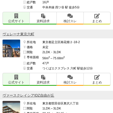
総戸数
16戸
交通
中央本線 四ツ谷 駅 徒歩5分
公式サイト
資料請求
検討スレ
まとめ
ヴェレーナ東京六町
所在地
東京都足立区南花畑２-18-2
価格
未定
間取
2LDK・3LDK
専有面積
2
2
56m
～75.68m
総戸数
47戸
交通
つくばエクスプレス 六町 駅徒歩12分
公式サイト
資料請求
検討スレ
まとめ
ヴァースクレイシアIDZ自由が丘
所在地
東京都世田谷区奥沢八丁目
間取
1LDK～3LDK