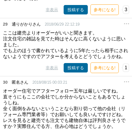
3
非表示
投稿する
参考になる!
29
通りがかりさん
2018/06/29 22:12:19
ここは建売よりオーダーがいいと聞きます。
注文住宅の雑誌を見てた時はそんなに高くないように思い
ました。
でも上のほうで書かれているように5年たったら相手にされ
ないようですのでアフターを考えるとどうでしょうかね。
1
非表示
投稿する
参考になる!
30
匿名さん
2018/08/15 00:03:21
オーダー住宅でアフターフォロー五年は厳しいですね。
直そうにもここの会社でしか分からないこともあるでしょ
うしね。
全く面倒をみないということなら割り切って他の会社（リ
フォーム専門業者等）でお願いしても良いんですけどね。
レスを見ると建売でも注文でも建物自体は評判良さそうで
すか？実際住んでる方、住み心地はどうでしょうか。