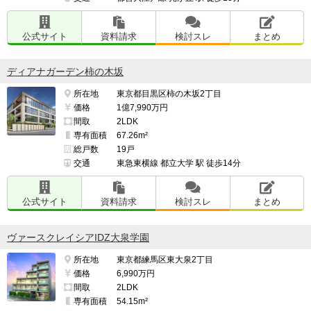
公式サイト
資料請求
検討スレ
まとめ
ディアナガーデン柿の木坂
所在地
東京都目黒区柿の木坂2丁目
価格
1億7,990万円
間取
2LDK
専有面積
67.26m²
総戸数
19戸
交通
東急東横線 都立大学 駅 徒歩14分
公式サイト
資料請求
検討スレ
まとめ
ヴァースクレイシアIDZ大泉学園
所在地
東京都練馬区東大泉2丁目
価格
6,990万円
間取
2LDK
専有面積
54.15m²