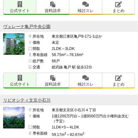
公式サイト
資料請求
検討スレ
まとめ
ヴェレーナ亀戸中央公園
所在地
東京都江東区亀戸8-171-1ほか
価格
未定
間取
2LDK～3LDK
専有面積
58.75m²～76.16m²
総戸数
66戸
交通
総武線 亀戸 駅 徒歩12分
公式サイト
資料請求
検討スレ
まとめ
リビオシティ文京小石川
所在地
東京都文京区小石川４丁目
価格
1億1200万円台～1億9500万円台※権利金含む
（予定）
間取
1LDK+S～4LDK
専有面積
2
2
59.17m
～82.67m