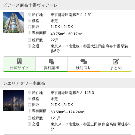
ピアース麻布十番ヴィアーレ
所在地
東京都港区南麻布２-4-51
価格
未定
間取
1LDK・2LDK
専有面積
2
2
40.75m
・60.17m
総戸数
22戸
交通
東京メトロ南北線・都営大江戸線 麻布十番 駅徒
歩6分
公式サイト
資料請求
検討スレ
まとめ
シエリアタワー南麻布
所在地
東京都港区南麻布３-145-3
価格
未定
間取
2LDK～3LDK
専有面積
2
2
53.58m
～174.24m
総戸数
121戸
交通
東京メトロ南北線・都営三田線 白金高輪 駅徒歩9
分