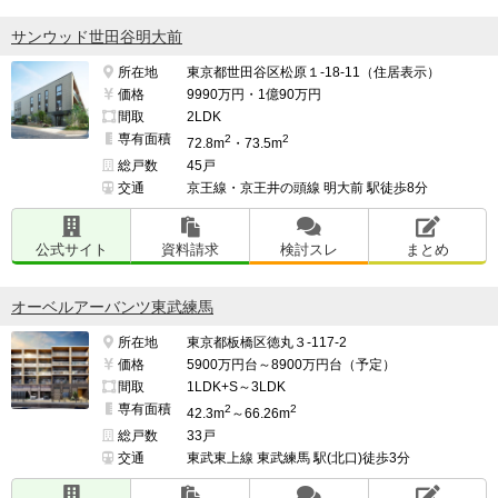
サンウッド世田谷明大前
所在地
東京都世田谷区松原１-18-11（住居表示）
価格
9990万円・1億90万円
間取
2LDK
専有面積
2
2
72.8m
・73.5m
総戸数
45戸
交通
京王線・京王井の頭線 明大前 駅徒歩8分
公式サイト
資料請求
検討スレ
まとめ
オーベルアーバンツ東武練馬
所在地
東京都板橋区徳丸３-117-2
価格
5900万円台～8900万円台（予定）
間取
1LDK+S～3LDK
専有面積
2
2
42.3m
～66.26m
総戸数
33戸
交通
東武東上線 東武練馬 駅(北口)徒歩3分