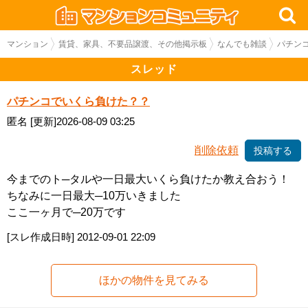
マンション
賃貸、家具、不要品譲渡、その他掲示板
なんでも雑談
パチン
スレッド
パチンコでいくら負けた？？
匿名
[更新]2026-08-09 03:25
削除依頼
投稿する
今までのト─タルや一日最大いくら負けたか教え合おう！
ちなみに一日最大─10万いきました
ここ一ヶ月で─20万です
[スレ作成日時]
2012-09-01 22:09
ほかの物件を見てみる