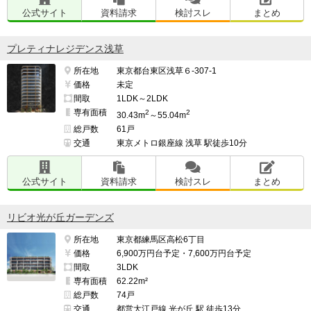
公式サイト
資料請求
検討スレ
まとめ
プレティナレジデンス浅草
所在地
東京都台東区浅草６-307-1
価格
未定
間取
1LDK～2LDK
専有面積
2
2
30.43m
～55.04m
総戸数
61戸
交通
東京メトロ銀座線 浅草 駅徒歩10分
公式サイト
資料請求
検討スレ
まとめ
リビオ光が丘ガーデンズ
所在地
東京都練馬区高松6丁目
価格
6,900万円台予定・7,600万円台予定
間取
3LDK
専有面積
62.22m²
総戸数
74戸
交通
都営大江戸線 光が丘 駅 徒歩13分