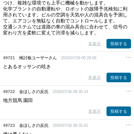
つけ、複雑な環境でも上手に機械を動かします。
化学プラントの自動運転や、ロボットの故障予兆検知に利
用されています。ビルの空調を天気や人の混具合を予測し
て、エアコンを無駄なく自動でコントロールします。
交通システムでは道路の車の混み具合に合わせて、信号の
変わり方を柔軟に変えて渋滞を減らします。
非表示
投稿する
49721
検討板ユーザーさん
2026/07/29 00:29:09
とあるオッサンの呟き
非表示
投稿する
49722
金ほしさの反抗
2026/07/30 08:30:33
地方競馬 園田
非表示
投稿する
49723
金ほしさの反抗
2026/07/30 08:35:42