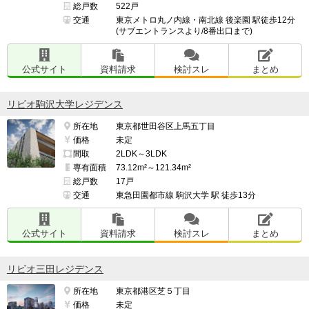
総戸数
522戸
交通
東京メトロ丸ノ内線・南北線 後楽園 駅徒歩12分
(サブエントランスより/8番出口まで)
公式サイト
資料請求
検討スレ
まとめ
リビオ駒沢大学レジデンス
所在地
東京都世田谷区上馬五丁目
価格
未定
間取
2LDK～3LDK
専有面積
73.12m²～121.34m²
総戸数
17戸
交通
東急田園都市線 駒沢大学 駅 徒歩13分
公式サイト
資料請求
検討スレ
まとめ
リビオ三田レジデンス
所在地
東京都港区芝５丁目
価格
未定