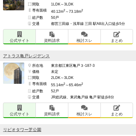
間取
1LDK～3LDK
専有面積
2
2
40.12m
～73.18m
総戸数
50戸
交通
都営三田線・浅草線 三田 駅A8出入口徒歩5分
公式サイト
資料請求
検討スレ
まとめ
アトラス亀戸レジデンス
所在地
東京都江東区亀戸３-187-3
価格
未定
間取
2LDK～3LDK
専有面積
2
2
55.14m
～65.46m
総戸数
52戸
交通
JR総武線、東武亀戸線 亀戸 駅徒歩8分
公式サイト
資料請求
検討スレ
まとめ
リビオタワー芝公園