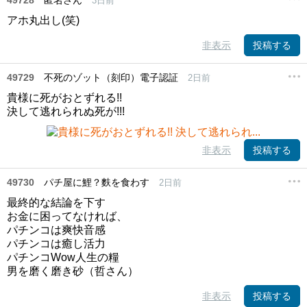
49728
匿名さん
3日前
アホ丸出し(笑)
非表示
投稿する
49729
不死のゾット（刻印）電子認証
2日前
貴様に死がおとずれる!!
決して逃れられぬ死が!!!
非表示
投稿する
49730
パチ屋に鯉？麩を食わす
2日前
最終的な結論を下す
お金に困ってなければ、
パチンコは爽快音感
パチンコは癒し活力
パチンコWow人生の糧
男を磨く磨き砂（哲さん）
非表示
投稿する