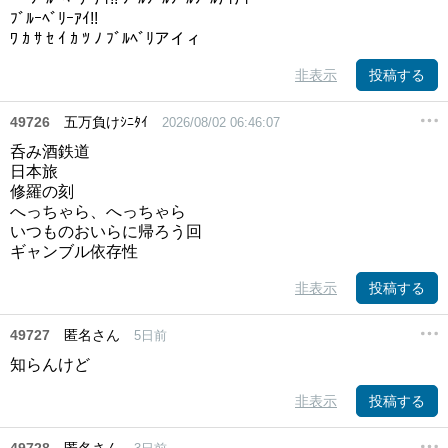
ﾌﾞﾙｰﾍﾞﾘｰｱｲ!!
ﾜ ｶ ｻ ｾ ｲ ｶ ﾂ ﾉ ﾌﾞﾙﾍﾞﾘアイィ
非表示
投稿する
49726
五万負けｼﾆﾀｲ
2026/08/02 06:46:07
呑み酒鉄道
日本旅
修羅の刻
へっちゃら、へっちゃら
いつものおいらに帰ろう回
ギャンブル依存性
非表示
投稿する
49727
匿名さん
5日前
知らんけど
非表示
投稿する