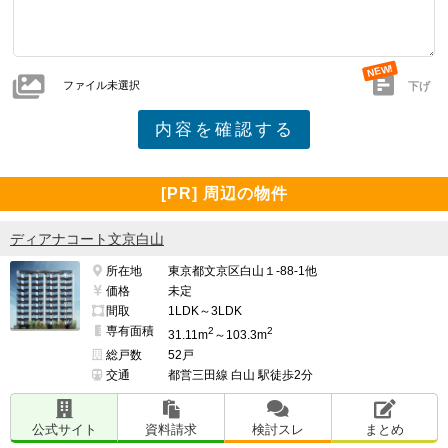
ファイル未選択
下げ
[PR] 周辺の物件
ディアナコート文京白山
所在地
東京都文京区白山１-88-1他
価格
未定
間取
1LDK～3LDK
専有面積
2
2
31.11m
～103.3m
総戸数
52戸
交通
都営三田線 白山 駅徒歩2分
公式サイト
資料請求
検討スレ
まとめ