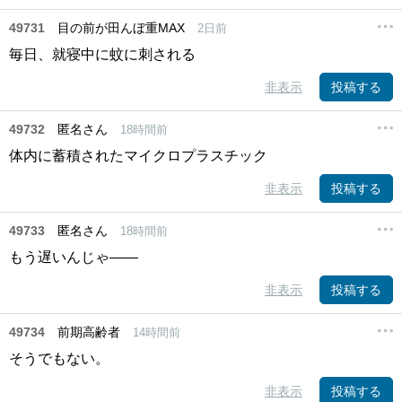
49731
目の前が田んぼ重MAX
2日前
毎日、就寝中に蚊に刺される
非表示
投稿する
49732
匿名さん
18時間前
体内に蓄積されたマイクロプラスチック
非表示
投稿する
49733
匿名さん
18時間前
もう遅いんじゃ――
非表示
投稿する
49734
前期高齢者
14時間前
そうでもない。
非表示
投稿する