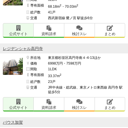
専有面積
2
2
68.18m
・70.03m
総戸数
41戸
交通
西武新宿線 鷺ノ宮 駅徒歩6分
公式サイト
資料請求
検討スレ
まとめ
レジデンシャル高円寺
所在地
東京都杉並区高円寺南４-4-13ほか
価格
6998万円・7598万円
間取
1LDK
専有面積
2
33.37m
総戸数
23戸
交通
JR中央線・総武線、東京メトロ東西線 高円寺 駅
徒歩5分
公式サイト
資料請求
検討スレ
まとめ
バウス加賀