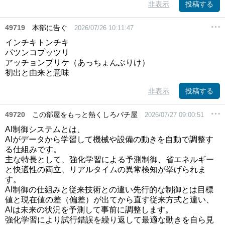
非表示
投稿する
49719
本部に告ぐ
2026/07/26 10:11:47
インチキトンチキ
パツンコプッツリ
アッチョンブリケ（あっちょんぶりけ）
初出と由来と意味
非表示
投稿する
49720
この部屋をもっと熱くしろパチ屋
2026/07/27 09:00:51
AI制御システムとは、
AIがデータから学習して機械や設備の動きを自動で調整す
る仕組みです。
主な特長として、強化学習による予測制御、省エネルギー
と快適性の両立、リアルタイムの異常検知が挙げられま
す。
AI制御の仕組みと従来技術との違い先行的な制御とは目標
値と現在値の差（偏差）が出てから直す従来方式と違い、
AIは未来の状況を予測して事前に調整します。
強化学習により試行錯誤を繰り返して最適な動きを自ら見