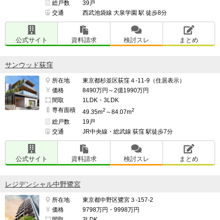
総戸数
39戸
交通
西武池袋線 大泉学園 駅 徒歩8分
公式サイト
資料請求
検討スレ
まとめ
サンウッド荻窪
所在地
東京都杉並区荻窪４-11-9（住居表示）
価格
8490万円～2億1990万円
間取
1LDK・3LDK
専有面積
2
2
49.35m
～84.07m
総戸数
19戸
交通
JR中央線・総武線 荻窪 駅徒歩7分
公式サイト
資料請求
検討スレ
まとめ
レジデンシャル中野鷺宮
所在地
東京都中野区鷺宮３-157-2
価格
9798万円・9998万円
間取
3LDK