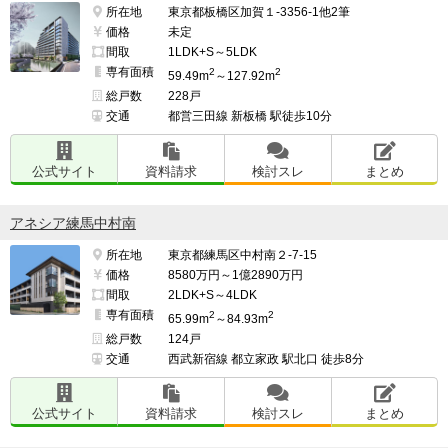
所在地
東京都板橋区加賀１-3356-1他2筆
価格
未定
間取
1LDK+S～5LDK
専有面積
2
2
59.49m
～127.92m
総戸数
228戸
交通
都営三田線 新板橋 駅徒歩10分
公式サイト
資料請求
検討スレ
まとめ
アネシア練馬中村南
所在地
東京都練馬区中村南２-7-15
価格
8580万円～1億2890万円
間取
2LDK+S～4LDK
専有面積
2
2
65.99m
～84.93m
総戸数
124戸
交通
西武新宿線 都立家政 駅北口 徒歩8分
公式サイト
資料請求
検討スレ
まとめ