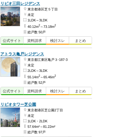
リビオ三田レジデンス
東京都港区芝５丁目
未定
1LDK～3LDK
2
2
40.12m
～73.18m
総戸数 50戸
公式
サイト
資料
請求
検討
スレ
まとめ
アトラス亀戸レジデンス
東京都江東区亀戸３-187-3
未定
2LDK～3LDK
2
2
55.14m
～65.46m
総戸数 52戸
公式
サイト
資料
請求
検討
スレ
まとめ
リビオタワー芝公園
東京都港区芝公園2丁目
未定
1LDK・2LDK
57.64m²～81.22m²
総戸数 97戸