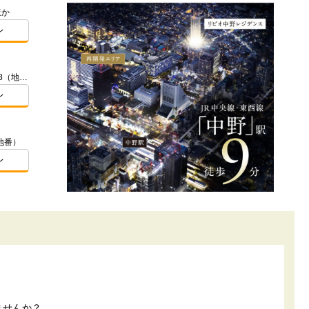
ほか
レ
東京都世田谷区祖師谷一丁目95番9.58（地番）ほか
レ
地番）
レ
ませんか？