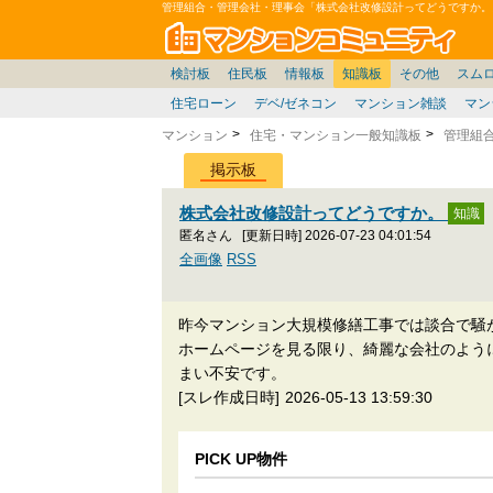
管理組合・管理会社・理事会「株式会社改修設計ってどうですか。
マン
東京23区
東京
価格表
雑談
お便り返し
関東
東京都
注文住宅
神奈川
賃貸
中部
スムログ出張所
神奈川県
建売住宅
東京市部
座談会/対談
移住相談
近畿
埼玉/千葉/関東
千葉県
北海道
戸建質問
神奈川/横浜
リゾート
暮らしやすさ評価
ブロガーの本音
埼玉県
東北
札幌/東北/北陸/信越
住宅設備
広告
千葉
中国
愛知県
バトル
埼玉
九州
マンシ
見学
大
検討板
住民板
情報板
知識板
その他
スム
住宅ローン
デベ/ゼネコン
マンション雑談
マン
マンション
住宅・マンション一般知識板
管理組
掲示板
株式会社改修設計ってどうですか。
匿名さん
[更新日時] 2026-07-23 04:01:54
全画像
RSS
昨今マンション大規模修繕工事では談合で騒
ホームページを見る限り、綺麗な会社のよう
まい不安です。
[スレ作成日時]
2026-05-13 13:59:30
PICK UP物件