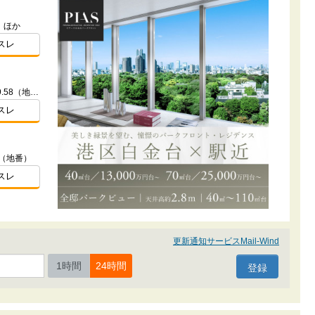
）ほか
スレ
東京都世田谷区祖師谷一丁目95番9.58（地番）ほか
スレ
7（地番）
スレ
更新通知サービスMail-Wind
1時間
24時間