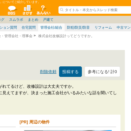
」についてご紹介しています。
ションコミュニティ
全掲示板
物件検索
サイトについて
ョン管理
記
阪府
茨城
その他
家具
名古屋/東海
兵庫県
札幌
ニュース
ノウハウ
仙台/新潟/東北
福岡県
大阪/兵庫/京都/関西
個人取引
東京都
名古屋/東海
政治
神奈川県
中国/四国/九州/沖縄
譲渡
埼玉県
大阪
ミクル
兵庫
千葉県
使い方/練習
京都/滋賀
お知らせ
奈良/和
ログ
スムラボ
まとめ
戸建て
ション質問
住宅質問
管理会社/組合
防犯/防災/防音
リフォーム
中古マン
合・管理会社・理事会
株式会社改修設計ってどうですか。
参考になる! 計0
削除依頼
がれてるけど、改修設計は大丈夫ですか。
に見えてますが、決まった施工会社がいるみたいな話を聞いてし
[PR] 周辺の物件