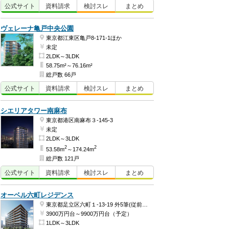
公式
サイト
資料
請求
検討
スレ
まとめ
ヴェレーナ亀戸中央公園
東京都江東区亀戸8-171-1ほか
未定
2LDK～3LDK
58.75m²～76.16m²
総戸数 66戸
公式
サイト
資料
請求
検討
スレ
まとめ
シエリアタワー南麻布
東京都港区南麻布３-145-3
未定
2LDK～3LDK
2
2
53.58m
～174.24m
総戸数 121戸
公式
サイト
資料
請求
検討
スレ
まとめ
オーベル六町レジデンス
東京都足立区六町１-13-19 外5筆(従前地番)ほか
3900万円台～9900万円台（予定）
1LDK～3LDK