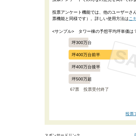
投票アンケート機能では、他のユーザーさんに
票機能と同様です）。詳しい使用方法は
こ
<サンプル>　タワー棟の予想平均坪単価は
坪300万台
S
坪400万台前半
坪400万台後半
坪500万超
67票　
投票受付終了
投票
スポンサードリンク