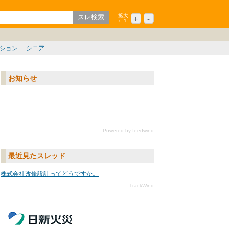
拡大
+
-
x
1
歌山
中国/四国
九州/沖縄
ション
シニア
お知らせ
Powered by feedwind
最近見たスレッド
株式会社改修設計ってどうですか。
TrackWind