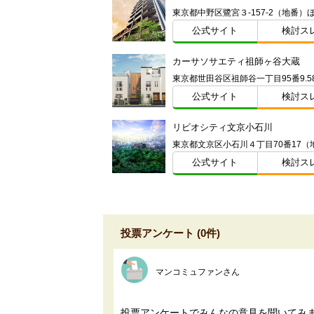
東京都中野区鷺宮３-157-2（地番）
公式サイト
検討ス
カーサソサエティ祖師ヶ谷大蔵
公式サイト
検討ス
リビオシティ文京小石川
東京都文京区小石川４丁目70番17（
公式サイト
検討ス
投票アンケート (0件)
マンコミュファンさん
投票アンケートでみんなの意見を聞いてみ