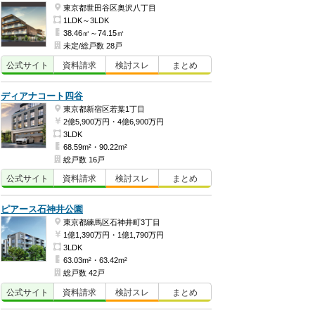
東京都世田谷区奥沢八丁目
1LDK～3LDK
38.46㎡～74.15㎡
未定/総戸数 28戸
公式
サイト
資料
請求
検討
スレ
まとめ
ディアナコート四谷
東京都新宿区若葉1丁目
2億5,900万円・4億6,900万円
3LDK
68.59m²・90.22m²
総戸数 16戸
公式
サイト
資料
請求
検討
スレ
まとめ
ピアース石神井公園
東京都練馬区石神井町3丁目
1億1,390万円・1億1,790万円
3LDK
63.03m²・63.42m²
総戸数 42戸
公式
サイト
資料
請求
検討
スレ
まとめ