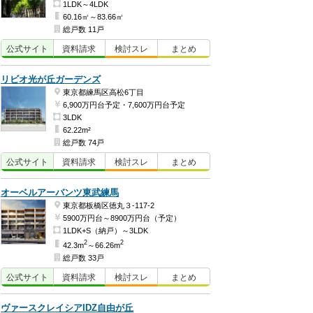
1LDK～4LDK
60.16㎡～83.66㎡
総戸数 11戸
公式
サイト
資料
請求
検討
スレ
まとめ
リビオ光が丘ガーデンズ
東京都練馬区高松6丁目
6,900万円台予定・7,600万円台予定
3LDK
62.22m²
総戸数 74戸
公式
サイト
資料
請求
検討
スレ
まとめ
オーベルアーバンツ東武練馬
東京都板橋区徳丸３-117-2
5900万円台～8900万円台（予定）
1LDK+S（納戸）～3LDK
2
2
42.3m
～66.26m
総戸数 33戸
公式
サイト
資料
請求
検討
スレ
まとめ
ヴァースクレイシアIDZ自由が丘