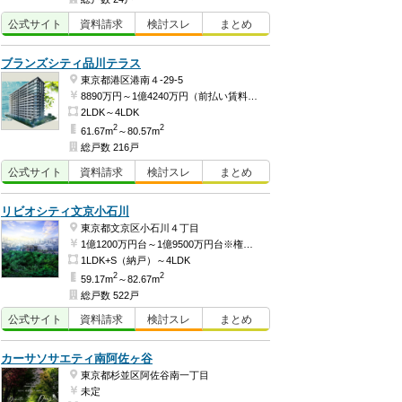
公式
サイト
資料
請求
検討
スレ
まとめ
ブランズシティ品川テラス
東京都港区港南４-29-5
8890万円～1億4240万円（前払い賃料3868万2404円、建物価格5021万7596円～前払い賃料4783万1700円、建物価格9456万8300円）
2LDK～4LDK
2
2
61.67m
～80.57m
総戸数 216戸
公式
サイト
資料
請求
検討
スレ
まとめ
リビオシティ文京小石川
東京都文京区小石川４丁目
1億1200万円台～1億9500万円台※権利金含む（予定）
1LDK+S（納戸）～4LDK
2
2
59.17m
～82.67m
総戸数 522戸
公式
サイト
資料
請求
検討
スレ
まとめ
カーサソサエティ南阿佐ヶ谷
東京都杉並区阿佐谷南一丁目
未定