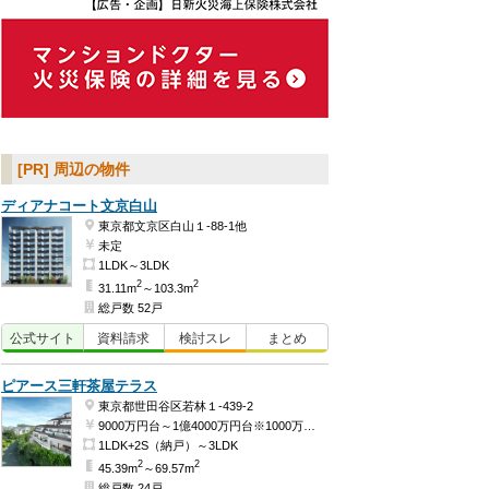
[PR] 周辺の物件
ディアナコート文京白山
東京都文京区白山１-88-1他
未定
1LDK～3LDK
2
2
31.11m
～103.3m
総戸数 52戸
公式
サイト
資料
請求
検討
スレ
まとめ
ピアース三軒茶屋テラス
東京都世田谷区若林１-439-2
9000万円台～1億4000万円台※1000万円単位（予定）
1LDK+2S（納戸）～3LDK
2
2
45.39m
～69.57m
総戸数 24戸