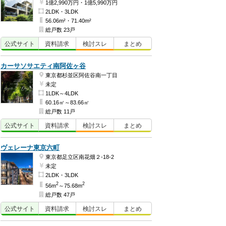
1億2,990万円・1億5,990万円
2LDK・3LDK
56.06m²・71.40m²
総戸数 23戸
公式
サイト
資料
請求
検討
スレ
まとめ
カーサソサエティ南阿佐ヶ谷
東京都杉並区阿佐谷南一丁目
未定
1LDK～4LDK
60.16㎡～83.66㎡
総戸数 11戸
公式
サイト
資料
請求
検討
スレ
まとめ
ヴェレーナ東京六町
東京都足立区南花畑２-18-2
未定
2LDK・3LDK
2
2
56m
～75.68m
総戸数 47戸
公式
サイト
資料
請求
検討
スレ
まとめ