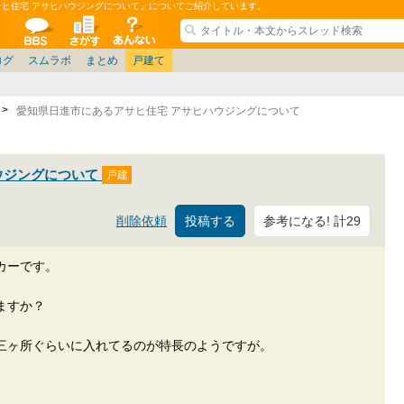
サヒ住宅 アサヒハウジングについて」についてご紹介しています。
ションコミュニティ
全掲示板
物件検索
サイトについて
ョン管理
記
ション質問
阪府
茨城
その他
家具
名古屋/東海
兵庫県
札幌
ニュース
ノウハウ
住宅質問
仙台/新潟/東北
福岡県
大阪/兵庫/京都/関西
個人取引
東京都
管理会社/組合
名古屋/東海
政治
神奈川県
中国/四国/九州/沖縄
譲渡
防犯/防災/防音
埼玉県
大阪
ミクル
兵庫
千葉県
使い方/練習
リフォーム
京都/滋賀
お知らせ
奈良/和
中古マン
ログ
スムラボ
まとめ
戸建て
愛知県日進市にあるアサヒ住宅 アサヒハウジングについて
ウジングについて
参考になる! 計29
削除依頼
カーです。
ますか？
三ヶ所ぐらいに入れてるのが特長のようですが。