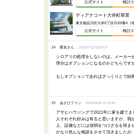
公式サイト
検討
ディアナコート大井町翠景
東京都品川区大井6丁目3169番4（
公式サイト
検討
24
匿名さん
2022/07/22 02:09:27
シロアリの処理をしないのは、メーカー
理分はオプションになるのかどちらです
もしオプションであればざっくりとで結
25
あさひファン
2023/06/08 10:18:44
アサヒハウジングで2021年に家を建てま
人それぞれ好みは有ると思いますが、我
上、設備などには強弱をつけざるを得ま
かなり色んな相談をさせて頂きましたが