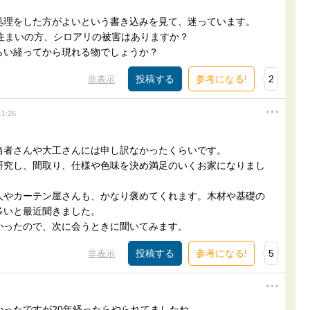
処理をした方がよいという書き込みを見て、迷っています。
住まいの方、シロアリの被害はありますか？
らい経ってから現れる物でしょうか？
参考になる!
2
非表示
11:26
当者さんや大工さんには申し訳なかったくらいです。
研究し、間取り、仕様や色味を決め満足のいくお家になりまし
人やカーテン屋さんも、かなり褒めてくれます。木材や基礎の
多いと最近聞きました。
かったので、次に会うときに聞いてみます。
参考になる!
5
非表示
ったですが20年経ったらやられてましたね。