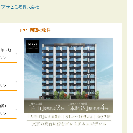
an.com/アサヒ住宅株式会社
[PR] 周辺の物件
東京都杉並区宮前5丁目203番1 他1筆（地番）
スレ
）
スレ
地番）
スレ