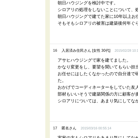
朝日ハウジングを検討中です。
シロアリの処理をしないことについて、
朝日ハウジングで建てた家に10年以上お
そもそもシロアリの被害は建築後何年ぐ
16
入居済み住民さん [女性 30代]
2015/02/28 10:
アサヒハウジングで家を建てました。
かなり変更をし、要望を聞いてもらい担
お任せにはしたくなかったので自分達で
た。
おかげでコーディネーターをしていた友
部材もいいそうで建築関係の方に顧客が
シロアリについては、あまり気にしてな
17
匿名さん
2015/03/16 00:55:14
実家の方もシロアリをあまり気にしてなか