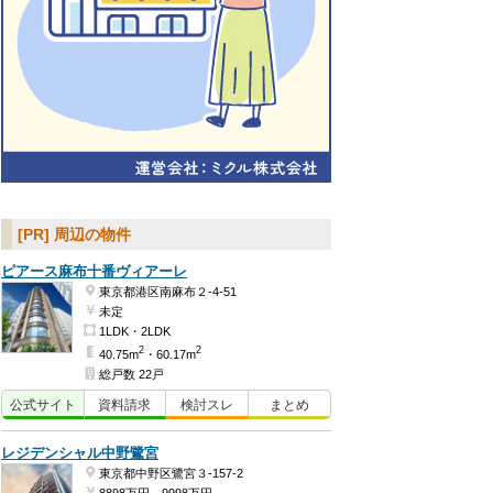
[PR] 周辺の物件
ピアース麻布十番ヴィアーレ
東京都港区南麻布２-4-51
未定
1LDK・2LDK
2
2
40.75m
・60.17m
総戸数 22戸
公式
サイト
資料
請求
検討
スレ
まとめ
レジデンシャル中野鷺宮
東京都中野区鷺宮３-157-2