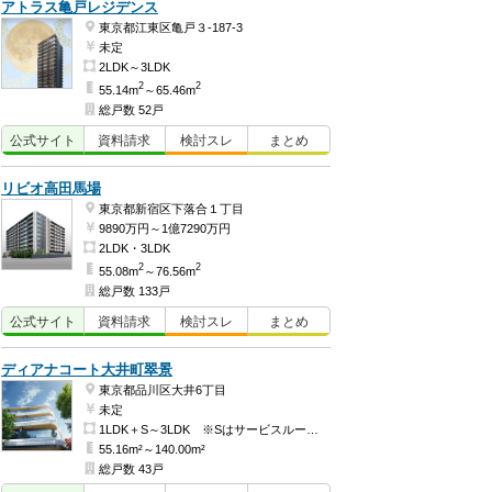
アトラス亀戸レジデンス
東京都江東区亀戸３-187-3
未定
2LDK～3LDK
2
2
55.14m
～65.46m
総戸数 52戸
公式
サイト
資料
請求
検討
スレ
まとめ
リビオ高田馬場
東京都新宿区下落合１丁目
9890万円～1億7290万円
2LDK・3LDK
2
2
55.08m
～76.56m
総戸数 133戸
公式
サイト
資料
請求
検討
スレ
まとめ
ディアナコート大井町翠景
東京都品川区大井6丁目
未定
1LDK＋S～3LDK ※Sはサービスルーム（納戸）です。
55.16m²～140.00m²
総戸数 43戸