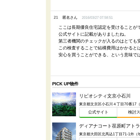
21
匿名さん
2016/03/27 07:58:51
ここは長期優良住宅認定を受けることが
公式サイトに記載がありましたね。
第三者機関のチェックが入るのはとても
この検査することで結構費用はかかると
安心を買うことができる、という意味で
PICK UP物件
リビオシティ文京小石川
東京都文京区小石川４丁目70番17
公式サイト
検討
ディアナコート荏原町アトラ
東京都大田区北馬込1丁目71-1外（