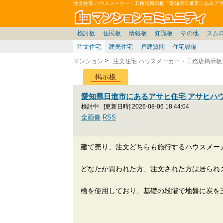
注文住宅 ハウスメーカー・工務店掲示板「愛知県日進市にあるア
マン
東京23区
東京
価格表
住宅ローン
雑談
お便り返し
関東
東京都
神奈川
賃貸
中部
スムログ出張所
神奈川県
東京市部
デベ/ゼネコン
座談会/対談
移住相談
近畿
埼玉/千葉/関東
千葉県
北海道
神奈川/横浜
リゾート
暮らしやすさ評価
ブロガーの本音
マンション雑談
埼玉県
東北
札幌/東北/北陸/信越
広告
千葉
中国
愛知県
バトル
埼玉
九州
マンシ
見学
マン
大
検討板
住民板
情報板
知識板
その他
スム
注文住宅
建売住宅
戸建質問
住宅設備
マンション
注文住宅 ハウスメーカー・工務店掲示板
掲示板
愛知県日進市にあるアサヒ住宅 アサヒハ
検討中
[更新日時] 2026-08-06 18:44:04
全画像
RSS
建て売り、注文どちらも施行するハウスメー
どなたか買われた方、注文された方は居られ
檜を使用しており、基礎の段階で地盤に炭を