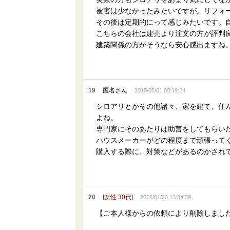
被害は少なかったみたいですが。リフォ
その後は定期的にって感じみたいです。
こちらの会社は建売より注文の方が評判
建築関係の方がそうなら安心感出ますね
19
匿名さん
2015/05/01 00:19:24
シロアリとかその他諸々、家を建て、住
よね。
専門家にそのあたりは助言をしてもらい
ハウスメーカーがどの程度まで頑張って
購入する際に、対策などがあるのかされ
20
[女性 30代]
2016/01/20 13:34:39
【ご本人様からの依頼により削除しまし