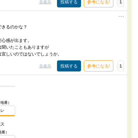
参考になる!
1
非表示
できるのかな？
安心感が出ます。
は聞いたこともありますが
は宜しいのではないでしょうか。
参考になる!
1
非表示
（地番）
スレ
ス
地番）