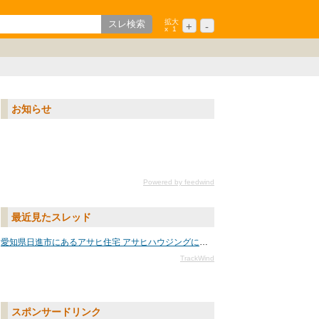
拡大
+
-
x
1
歌山
ション
中国/四国
シニア
九州/沖縄
お知らせ
Powered by feedwind
最近見たスレッド
愛知県日進市にあるアサヒ住宅 アサヒハウジングについて
TrackWind
スポンサードリンク