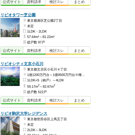
公式
サイト
資料
請求
検討
スレ
まとめ
リビオタワー芝公園
東京都港区芝公園2丁目
未定
1LDK・2LDK
57.64m²～81.22m²
総戸数 97戸
公式
サイト
資料
請求
検討
スレ
まとめ
リビオシティ文京小石川
東京都文京区小石川４丁目
1億1200万円台～1億9500万円台※権利金含む（予定）
1LDK+S（納戸）～4LDK
2
2
59.17m
～82.67m
総戸数 522戸
公式
サイト
資料
請求
検討
スレ
まとめ
リビオ駒沢大学レジデンス
東京都世田谷区上馬五丁目
未定
2LDK～3LDK