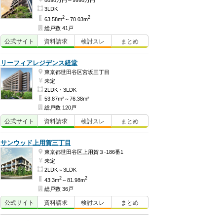
8898万円～9998万円
3LDK
2
2
63.58m
～70.03m
総戸数 41戸
公式
サイト
資料
請求
検討
スレ
まとめ
リーフィアレジデンス経堂
東京都世田谷区宮坂三丁目
未定
2LDK・3LDK
53.87m²～76.38m²
総戸数 120戸
公式
サイト
資料
請求
検討
スレ
まとめ
サンウッド上用賀三丁目
東京都世田谷区上用賀３-186番1
未定
2LDK～3LDK
2
2
43.3m
～81.98m
総戸数 36戸
公式
サイト
資料
請求
検討
スレ
まとめ