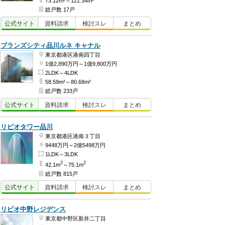
73.12m²～121.34m²
総戸数 17戸
公式
サイト
資料
請求
検討
スレ
まとめ
ブランズシティ品川ルネ キャナル
東京都港区港南四丁目
1億2,890万円～1億9,800万円
2LDK～4LDK
58.59m²～80.68m²
総戸数 233戸
公式
サイト
資料
請求
検討
スレ
まとめ
リビオタワー品川
東京都港区港南３丁目
9448万円～2億5498万円
1LDK～3LDK
2
2
42.1m
～75.1m
総戸数 815戸
公式
サイト
資料
請求
検討
スレ
まとめ
リビオ中野レジデンス
東京都中野区新井二丁目