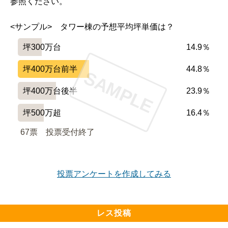
参照ください。
<サンプル>　タワー棟の予想平均坪単価は？
坪300万台
14.9％
坪400万台前半
44.8％
SAMPLE
坪400万台後半
23.9％
坪500万超
16.4％
67票　
投票受付終了
投票アンケートを作成してみる
レス投稿