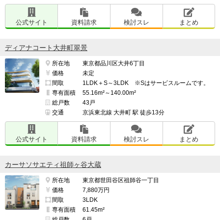
公式サイト
資料請求
検討スレ
まとめ
ディアナコート大井町翠景
所在地
東京都品川区大井6丁目
価格
未定
間取
1LDK＋S～3LDK ※Sはサービスルームです。
専有面積
55.16m²～140.00m²
総戸数
43戸
交通
京浜東北線 大井町 駅 徒歩13分
公式サイト
資料請求
検討スレ
まとめ
カーサソサエティ祖師ヶ谷大蔵
所在地
東京都世田谷区祖師谷一丁目
価格
7,880万円
間取
3LDK
専有面積
61.45m²
総戸数
6戸