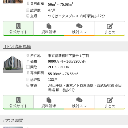
専有面積
2
2
56m
～75.68m
総戸数
47戸
交通
つくばエクスプレス 六町 駅徒歩12分
公式サイト
資料請求
検討スレ
まとめ
リビオ高田馬場
所在地
東京都新宿区下落合１丁目
価格
9890万円～1億7290万円
間取
2LDK・3LDK
専有面積
2
2
55.08m
～76.56m
総戸数
133戸
交通
JR山手線・東京メトロ東西線・西武新宿線 高田
馬場 駅 徒歩9分
公式サイト
資料請求
検討スレ
まとめ
バウス加賀