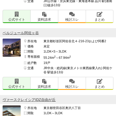
交通
JR山手線・京浜東北線・東海道本線 品川 駅(港南
口)徒歩13分
公式サイト
資料請求
検討スレ
まとめ
ベルジュール阿佐ヶ谷
所在地
東京都杉並区阿佐谷北４-216-23および同番2
価格
未定
間取
1LDK+S～3LDK
専有面積
2
2
55.24m
～67.94m
総戸数
19戸
交通
JR中央・総武線(東京メトロ東西線乗入れ) 阿佐ケ
谷 駅徒歩13分
公式サイト
資料請求
検討スレ
まとめ
ヴァースクレイシアIDZ自由が丘
所在地
東京都世田谷区奥沢八丁目
間取
1LDK～3LDK