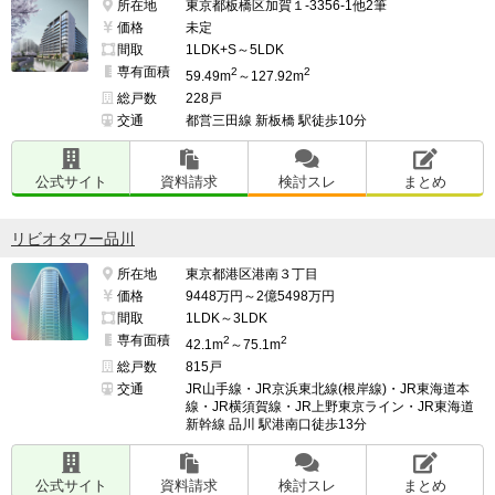
所在地
東京都板橋区加賀１-3356-1他2筆
価格
未定
間取
1LDK+S～5LDK
専有面積
2
2
59.49m
～127.92m
総戸数
228戸
交通
都営三田線 新板橋 駅徒歩10分
公式サイト
資料請求
検討スレ
まとめ
リビオタワー品川
所在地
東京都港区港南３丁目
価格
9448万円～2億5498万円
間取
1LDK～3LDK
専有面積
2
2
42.1m
～75.1m
総戸数
815戸
交通
JR山手線・JR京浜東北線(根岸線)・JR東海道本
線・JR横須賀線・JR上野東京ライン・JR東海道
新幹線 品川 駅港南口徒歩13分
公式サイト
資料請求
検討スレ
まとめ