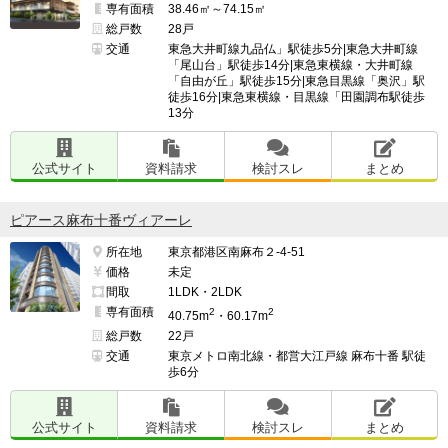
専有面積
38.46㎡～74.15㎡
総戸数
28戸
交通
東急大井町線九品仏」駅徒歩5分|東急大井町線
「尾山台」駅徒歩14分|東急東横線・大井町線
「自由が丘」駅徒歩15分|東急目黒線「奥沢」駅
徒歩16分|東急東横線・目黒線「田園調布駅徒歩
13分
公式サイト
資料請求
検討スレ
まとめ
ピアース麻布十番ヴィアーレ
所在地
東京都港区南麻布２-4-51
価格
未定
間取
1LDK・2LDK
専有面積
2
2
40.75m
・60.17m
総戸数
22戸
交通
東京メトロ南北線・都営大江戸線 麻布十番 駅徒
歩6分
公式サイト
資料請求
検討スレ
まとめ