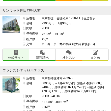
サンウッド世田谷明大前
所在地
東京都世田谷区松原１-18-11（住居表示）
価格
9990万円・1億90万円
間取
2LDK
専有面積
2
2
72.8m
・73.5m
総戸数
45戸
交通
京王線・京王井の頭線 明大前 駅徒歩8分
公式サイト
資料請求
検討スレ
まとめ
ブランズシティ品川テラス
所在地
東京都港区港南４-29-5
価格
8890万円～1億4240万円（前払い賃料3868万
2404円、建物価格5021万7596円～前払い賃料
4783万1700円、建物価格9456万8300円）
間取
2LDK～4LDK
専有面積
2
2
61.67m
～80.57m
総戸数
216戸