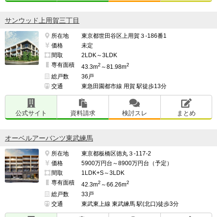
サンウッド上用賀三丁目
所在地
東京都世田谷区上用賀３-186番1
価格
未定
間取
2LDK～3LDK
専有面積
2
2
43.3m
～81.98m
総戸数
36戸
交通
東急田園都市線 用賀 駅徒歩13分
公式サイト
資料請求
検討スレ
まとめ
オーベルアーバンツ東武練馬
所在地
東京都板橋区徳丸３-117-2
価格
5900万円台～8900万円台（予定）
間取
1LDK+S～3LDK
専有面積
2
2
42.3m
～66.26m
総戸数
33戸
交通
東武東上線 東武練馬 駅(北口)徒歩3分