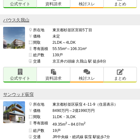
公式サイト
資料請求
検討スレ
まとめ
バウス久我山
所在地
東京都杉並区宮前5丁目
価格
未定
間取
2LDK～4LDK
専有面積
55.55m²～106.31m²
総戸数
139戸
交通
京王井の頭線 久我山 駅 徒歩8分
公式サイト
資料請求
検討スレ
まとめ
サンウッド荻窪
所在地
東京都杉並区荻窪４-11-9（住居表示）
価格
8490万円～2億1990万円
間取
1LDK・3LDK
専有面積
2
2
49.35m
～84.07m
総戸数
19戸
交通
JR中央線・総武線 荻窪 駅徒歩7分