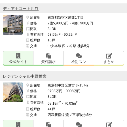
ディアナコート四谷
所在地
東京都新宿区若葉1丁目
価格
2億5,900万円・4億6,900万円
間取
3LDK
専有面積
68.59m²・90.22m²
総戸数
16戸
交通
中央本線 四ツ谷 駅 徒歩5分
公式サイト
資料請求
検討スレ
まとめ
レジデンシャル中野鷺宮
所在地
東京都中野区鷺宮３-157-2
価格
9798万円・9998万円
間取
3LDK
専有面積
2
2
68.18m
・70.03m
総戸数
41戸
交通
西武新宿線 鷺ノ宮 駅徒歩6分