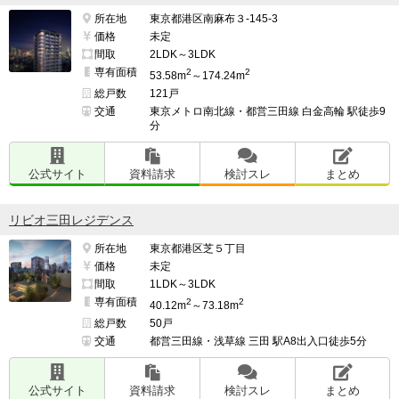
所在地
東京都港区南麻布３-145-3
価格
未定
間取
2LDK～3LDK
専有面積
2
2
53.58m
～174.24m
総戸数
121戸
交通
東京メトロ南北線・都営三田線 白金高輪 駅徒歩9
分
公式サイト
資料請求
検討スレ
まとめ
リビオ三田レジデンス
所在地
東京都港区芝５丁目
価格
未定
間取
1LDK～3LDK
専有面積
2
2
40.12m
～73.18m
総戸数
50戸
交通
都営三田線・浅草線 三田 駅A8出入口徒歩5分
公式サイト
資料請求
検討スレ
まとめ