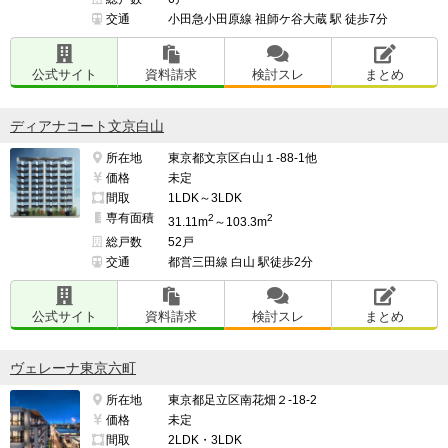
交通
小田急小田原線 祖師ケ谷大蔵 駅 徒歩7分
公式サイト
資料請求
検討スレ
まとめ
ディアナコート文京白山
所在地
東京都文京区白山１-88-1他
価格
未定
間取
1LDK～3LDK
専有面積
2
2
31.11m
～103.3m
総戸数
52戸
交通
都営三田線 白山 駅徒歩2分
公式サイト
資料請求
検討スレ
まとめ
ヴェレーナ東京六町
所在地
東京都足立区南花畑２-18-2
価格
未定
間取
2LDK・3LDK