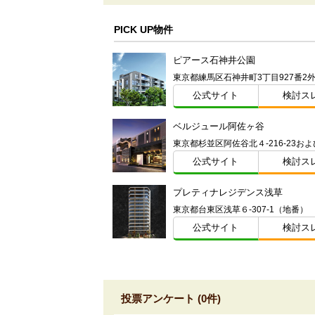
PICK UP物件
ピアース石神井公園
公式サイト
検討ス
ベルジュール阿佐ヶ谷
公式サイト
検討ス
プレティナレジデンス浅草
東京都台東区浅草６-307-1（地番）
公式サイト
検討ス
投票アンケート (0件)