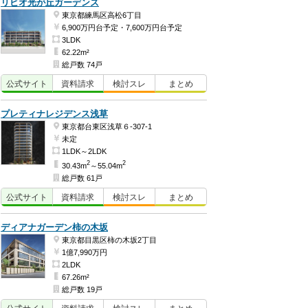
リビオ光が丘ガーデンズ
東京都練馬区高松6丁目
6,900万円台予定・7,600万円台予定
3LDK
62.22m²
総戸数 74戸
公式
サイト
資料
請求
検討
スレ
まとめ
プレティナレジデンス浅草
東京都台東区浅草６-307-1
未定
1LDK～2LDK
2
2
30.43m
～55.04m
総戸数 61戸
公式
サイト
資料
請求
検討
スレ
まとめ
ディアナガーデン柿の木坂
東京都目黒区柿の木坂2丁目
1億7,990万円
2LDK
67.26m²
総戸数 19戸