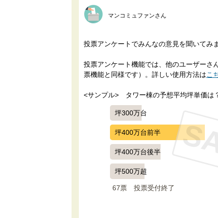
マンコミュファンさん
投票アンケートでみんなの意見を聞いてみ
投票アンケート機能では、他のユーザーさんに
票機能と同様です）。詳しい使用方法は
こ
<サンプル>　タワー棟の予想平均坪単価は
坪300万台
S
坪400万台前半
坪400万台後半
坪500万超
67票　
投票受付終了