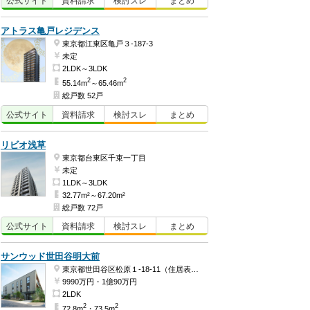
公式
サイト
資料
請求
検討
スレ
まとめ
アトラス亀戸レジデンス
東京都江東区亀戸３-187-3
未定
2LDK～3LDK
2
2
55.14m
～65.46m
総戸数 52戸
公式
サイト
資料
請求
検討
スレ
まとめ
リビオ浅草
東京都台東区千束一丁目
未定
1LDK～3LDK
32.77m²～67.20m²
総戸数 72戸
公式
サイト
資料
請求
検討
スレ
まとめ
サンウッド世田谷明大前
東京都世田谷区松原１-18-11（住居表示）
9990万円・1億90万円
2LDK
2
2
72.8m
・73.5m