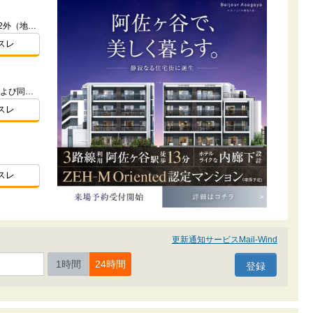
東京都練馬区石神井町3丁目927番2外（地番）
スレ
東京都杉並区阿佐谷北４-216-23および同番2（地番）
スレ
）
スレ
更新通知サービスMail-Wind
1時間
24時間