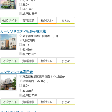
6,990万円
2LDK
54.15m²
総戸数 39戸
公式
サイト
資料
請求
検討
スレ
まとめ
カーサソサエティ祖師ヶ谷大蔵
東京都世田谷区祖師谷一丁目
7,880万円
3LDK
61.45m²
総戸数 6戸
公式
サイト
資料
請求
検討
スレ
まとめ
レジデンシャル高円寺
東京都杉並区高円寺南４-4-13ほか
6998万円・7598万円
1LDK
2
33.37m
総戸数 23戸
公式
サイト
資料
請求
検討
スレ
まとめ