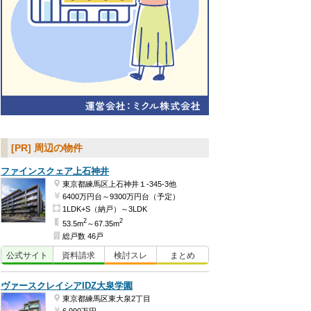
[PR] 周辺の物件
ファインスクェア上石神井
東京都練馬区上石神井１-345-3他
6400万円台～9300万円台（予定）
1LDK+S（納戸）～3LDK
2
2
53.5m
～67.35m
総戸数 46戸
公式
サイト
資料
請求
検討
スレ
まとめ
ヴァースクレイシアIDZ大泉学園
東京都練馬区東大泉2丁目