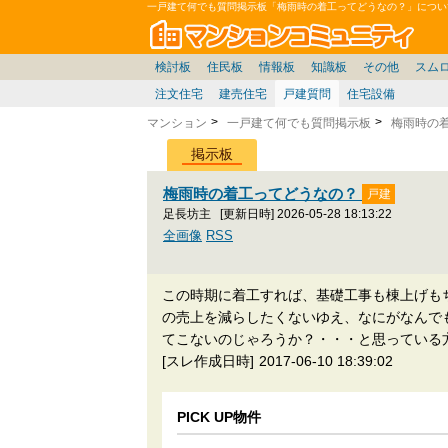
一戸建て何でも質問掲示板「梅雨時の着工ってどうなの？」につい
マン
東京23区
東京
価格表
住宅ローン
雑談
お便り返し
関東
東京都
神奈川
賃貸
中部
スムログ出張所
神奈川県
東京市部
デベ/ゼネコン
座談会/対談
移住相談
近畿
埼玉/千葉/関東
千葉県
北海道
神奈川/横浜
リゾート
暮らしやすさ評価
ブロガーの本音
マンション雑談
埼玉県
東北
札幌/東北/北陸/信越
広告
千葉
中国
愛知県
バトル
埼玉
九州
マンシ
見学
マン
大
検討板
住民板
情報板
知識板
その他
スム
注文住宅
建売住宅
戸建質問
住宅設備
マンション
一戸建て何でも質問掲示板
梅雨時の
掲示板
梅雨時の着工ってどうなの？
足長坊主
[更新日時] 2026-05-28 18:13:22
全画像
RSS
この時期に着工すれば、基礎工事も棟上げも
の売上を減らしたくないゆえ、なにがなんで
てこないのじゃろうか？・・・と思っている
[スレ作成日時]
2017-06-10 18:39:02
PICK UP物件