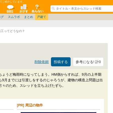
てご紹介しています。
ションコミュニティ
全掲示板
物件検索
サイトについて
ョン管理
記
ション質問
阪府
茨城
その他
家具
名古屋/東海
兵庫県
札幌
ニュース
ノウハウ
住宅質問
仙台/新潟/東北
福岡県
大阪/兵庫/京都/関西
個人取引
東京都
管理会社/組合
名古屋/東海
政治
神奈川県
中国/四国/九州/沖縄
譲渡
防犯/防災/防音
埼玉県
大阪
ミクル
兵庫
千葉県
使い方/練習
リフォーム
京都/滋賀
お知らせ
奈良/和
中古マン
ログ
スムラボ
まとめ
戸建て
着工ってどうなの？
参考になる! 計0
削除依頼
ちょうど梅雨時になってしまう。HM側からすれば、9月の上半期
も9月までには引渡しをするのじゃろうが、建物の構造上問題は出
方々のため、スレッドを立ち上げたずら。
[PR] 周辺の物件