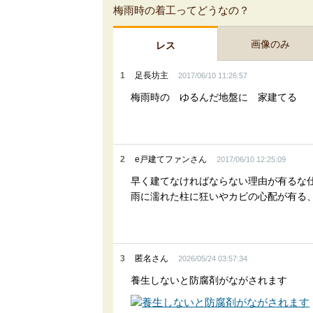
梅雨時の着工ってどうなの？
画像のみ
レス
1
足長坊主
2017/06/10 11:26:57
梅雨時の ゆるんだ地盤に 家建てる
2
e戸建てファンさん
2017/06/10 12:25:09
早く建てなければならない理由が有るな
雨に濡れた柱に狂いやカビの心配が有る
3
匿名さん
2026/05/24 03:57:34
養生しないと防腐剤がながされます