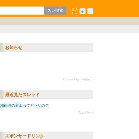
拡大
+
-
x
1
歌山
ション
中国/四国
シニア
九州/沖縄
お知らせ
Powered by feedwind
最近見たスレッド
梅雨時の着工ってどうなの？
TrackWind
スポンサードリンク