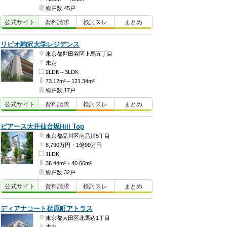
総戸数 45戸
公式
サイト
資料
請求
検討
スレ
まとめ
リビオ駒沢大学レジデンス
東京都世田谷区上馬五丁目
未定
2LDK～3LDK
73.12m²～121.34m²
総戸数 17戸
公式
サイト
資料
請求
検討
スレ
まとめ
ピアース大井仙台坂Hill Top
東京都品川区南品川5丁目
8,790万円・1億90万円
1LDK
36.44m²・40.66m²
総戸数 32戸
公式
サイト
資料
請求
検討
スレ
まとめ
ディアナコート荏原町アトラス
東京都大田区北馬込1丁目
未定