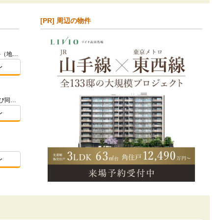
[PR] 周辺の物件
東京都練馬区石神井町3丁目927番2外（地番）
レ
東京都杉並区阿佐谷北４-216-23および同番2（地番）
レ
レ