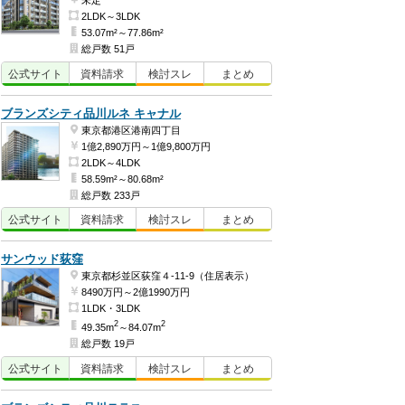
2LDK～3LDK
53.07m²～77.86m²
総戸数 51戸
公式
サイト
資料
請求
検討
スレ
まとめ
ブランズシティ品川ルネ キャナル
東京都港区港南四丁目
1億2,890万円～1億9,800万円
2LDK～4LDK
58.59m²～80.68m²
総戸数 233戸
公式
サイト
資料
請求
検討
スレ
まとめ
サンウッド荻窪
東京都杉並区荻窪４-11-9（住居表示）
8490万円～2億1990万円
1LDK・3LDK
2
2
49.35m
～84.07m
総戸数 19戸
公式
サイト
資料
請求
検討
スレ
まとめ