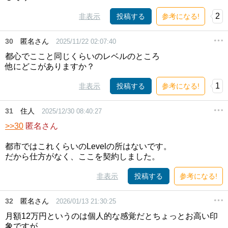
2
非表示
投稿する
参考になる!
30
匿名さん
2025/11/22 02:07:40
都心でここと同じくらいのレベルのところ
他にどこがありますか？
1
非表示
投稿する
参考になる!
31
住人
2025/12/30 08:40:27
>>30
匿名さん
都市ではこれくらいのLevelの所はないです。
だから仕方がなく、ここを契約しました。
非表示
投稿する
参考になる!
32
匿名さん
2026/01/13 21:30:25
月額12万円というのは個人的な感覚だとちょっとお高い印
象ですが、