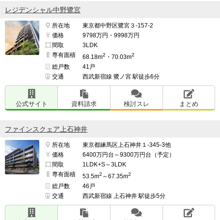
レジデンシャル中野鷺宮
所在地
東京都中野区鷺宮３-157-2
価格
9798万円・9998万円
間取
3LDK
専有面積
2
2
68.18m
・70.03m
総戸数
41戸
交通
西武新宿線 鷺ノ宮 駅徒歩6分
公式サイト
資料請求
検討スレ
まとめ
ファインスクェア上石神井
所在地
東京都練馬区上石神井１-345-3他
価格
6400万円台～9300万円台（予定）
間取
1LDK+S～3LDK
専有面積
2
2
53.5m
～67.35m
総戸数
46戸
交通
西武新宿線 上石神井 駅徒歩5分