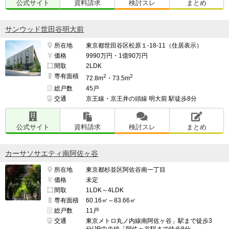
公式サイト
資料請求
検討スレ
まとめ
サンウッド世田谷明大前
所在地
東京都世田谷区松原１-18-11（住居表示）
価格
9990万円・1億90万円
間取
2LDK
専有面積
2
2
72.8m
・73.5m
総戸数
45戸
交通
京王線・京王井の頭線 明大前 駅徒歩8分
公式サイト
資料請求
検討スレ
まとめ
カーサソサエティ南阿佐ヶ谷
所在地
東京都杉並区阿佐谷南一丁目
価格
未定
間取
1LDK～4LDK
専有面積
60.16㎡～83.66㎡
総戸数
11戸
交通
東京メトロ丸ノ内線南阿佐ヶ谷」駅まで徒歩3
分|JR中央線「阿佐ヶ谷駅まで徒歩8分