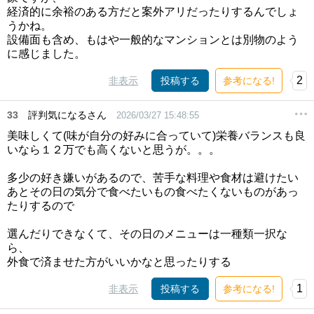
経済的に余裕のある方だと案外アリだったりするんでしょ
うかね。
設備面も含め、もはや一般的なマンションとは別物のよう
に感じました。
2
非表示
投稿する
参考になる!
33
評判気になるさん
2026/03/27 15:48:55
美味しくて(味が自分の好みに合っていて)栄養バランスも良
いなら１２万でも高くないと思うが。。。
多少の好き嫌いがあるので、苦手な料理や食材は避けたい
あとその日の気分で食べたいもの食べたくないものがあっ
たりするので
選んだりできなくて、その日のメニューは一種類一択な
ら、
外食で済ませた方がいいかなと思ったりする
1
非表示
投稿する
参考になる!