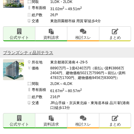
間取
1LDK・2LDK
専有面積
2
2
31.02m
～49.51m
総戸数
26戸
交通
東急田園都市線 用賀 駅徒歩4分
公式サイト
資料請求
検討スレ
まとめ
ブランズシティ品川テラス
所在地
東京都港区港南４-29-5
価格
8890万円～1億4240万円（前払い賃料3868万
2404円、建物価格5021万7596円～前払い賃料
4783万1700円、建物価格9456万8300円）
間取
2LDK～4LDK
専有面積
2
2
61.67m
～80.57m
総戸数
216戸
交通
JR山手線・京浜東北線・東海道本線 品川 駅(港南
口)徒歩13分
公式サイト
資料請求
検討スレ
まとめ