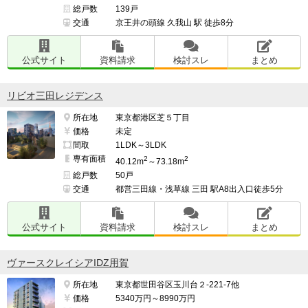
総戸数
139戸
交通
京王井の頭線 久我山 駅 徒歩8分
公式サイト
資料請求
検討スレ
まとめ
リビオ三田レジデンス
所在地
東京都港区芝５丁目
価格
未定
間取
1LDK～3LDK
専有面積
2
2
40.12m
～73.18m
総戸数
50戸
交通
都営三田線・浅草線 三田 駅A8出入口徒歩5分
公式サイト
資料請求
検討スレ
まとめ
ヴァースクレイシアIDZ用賀
所在地
東京都世田谷区玉川台２-221-7他
価格
5340万円～8990万円