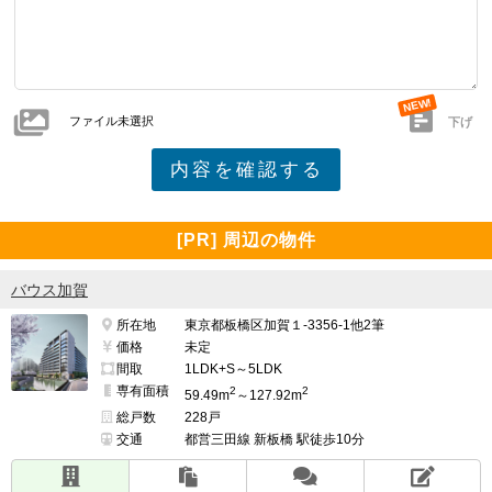
ファイル未選択
下げ
[PR] 周辺の物件
バウス加賀
所在地
東京都板橋区加賀１-3356-1他2筆
価格
未定
間取
1LDK+S～5LDK
専有面積
2
2
59.49m
～127.92m
総戸数
228戸
交通
都営三田線 新板橋 駅徒歩10分