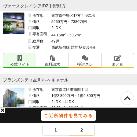
ヴァースクレイシアIDZ中野野方
所在地
東京都中野区野方４-921-6
価格
5960万円～7380万円
間取
2LDK
専有面積
2
2
44.16m
・53.2m
総戸数
49戸
交通
西武新宿線 野方 駅徒歩4分
公式サイト
資料請求
検討スレ
まとめ
ブランズシティ品川ルネ キャナル
所在地
東京都港区港南四丁目
価格
1億2,890万円～1億9,800万円
間取
2LDK～4LDK
専有面積
58.59m²～80.68m²
総戸数
233戸
ご近所物件を見てみる
交通
山手線 品川 駅 徒歩14分
1
2