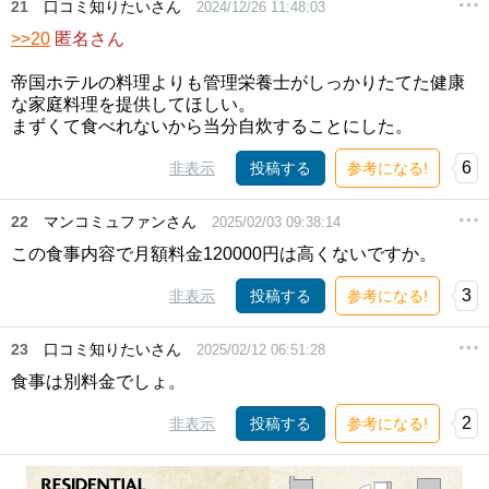
21
口コミ知りたいさん
2024/12/26 11:48:03
>>20
匿名さん
帝国ホテルの料理よりも管理栄養士がしっかりたてた健康
な家庭料理を提供してほしい。
まずくて食べれないから当分自炊することにした。
6
非表示
投稿する
参考になる!
22
マンコミュファンさん
2025/02/03 09:38:14
この食事内容で月額料金120000円は高くないですか。
3
非表示
投稿する
参考になる!
23
口コミ知りたいさん
2025/02/12 06:51:28
食事は別料金でしょ。
2
非表示
投稿する
参考になる!