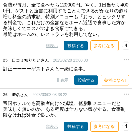
食費が毎月、全て食べたら120000円。やく。1日当たり400
0円。ゲストと逸書に利用することもできるがかなりの割り
増し料金の請求額。特別メニューも『おっ、とビックリす
る料金で。これだけの金額ならホーム近辺で食事した方が
美味しくてコスパのよき食事ごできる。
最近はホームの、レストランを利用してない。
4
非表示
投稿する
参考になる!
25
口コミ知りたいさん
2025/02/28 13:08:08
訂正ーーーーゲストさんと一緒に食事。
非表示
投稿する
参考になる!
26
匿名さん
2025/03/03 03:38:22
帝国ホテルでも高齢者向けの減塩、低脂肪メニューだと
美味しく無いのか。ある程度は仕方ない気がする。食事制
限なければ外食で良いか。
4
非表示
投稿する
参考になる!