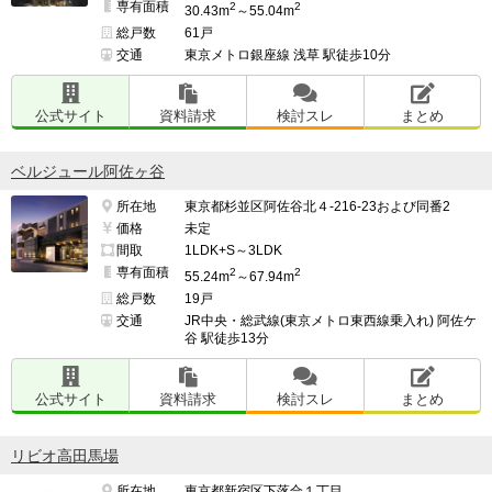
専有面積
2
2
30.43m
～55.04m
総戸数
61戸
交通
東京メトロ銀座線 浅草 駅徒歩10分
公式サイト
資料請求
検討スレ
まとめ
ベルジュール阿佐ヶ谷
所在地
東京都杉並区阿佐谷北４-216-23および同番2
価格
未定
間取
1LDK+S～3LDK
専有面積
2
2
55.24m
～67.94m
総戸数
19戸
交通
JR中央・総武線(東京メトロ東西線乗入れ) 阿佐ケ
谷 駅徒歩13分
公式サイト
資料請求
検討スレ
まとめ
リビオ高田馬場
所在地
東京都新宿区下落合１丁目