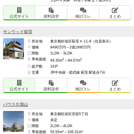
公式サイト
資料請求
検討スレ
まとめ
サンウッド荻窪
所在地
東京都杉並区荻窪４-11-9（住居表示）
価格
8490万円～2億1990万円
間取
1LDK・3LDK
専有面積
2
2
49.35m
～84.07m
総戸数
19戸
交通
JR中央線・総武線 荻窪 駅徒歩7分
公式サイト
資料請求
検討スレ
まとめ
バウス久我山
所在地
東京都杉並区宮前5丁目
価格
未定
間取
2LDK～4LDK
専有面積
55.55m²～106.31m²