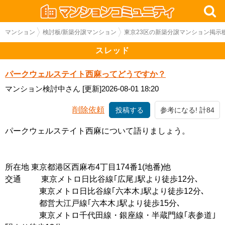
マンション
検討板/新築分譲マンション
東京23区の新築分譲マンション掲示
スレッド
パークウェルステイト西麻ってどうですか？
マンション検討中さん
[更新]2026-08-01 18:20
削除依頼
投稿する
参考になる! 計84
パークウェルステイト西麻について語りましょう。
所在地 東京都港区西麻布4丁目174番1(地番)他
交通 東京メトロ日比谷線｢広尾｣駅より徒歩12分､
東京メトロ日比谷線｢六本木｣駅より徒歩12分､
都営大江戸線｢六本木｣駅より徒歩15分､
東京メトロ千代田線・銀座線・半蔵門線｢表参道｣