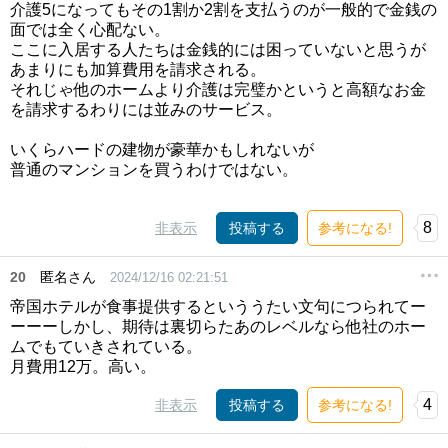
介護5になってもその1割か2割を支払うのが一般的で金銭の
面では全く心配ない。
ここに入居する人たちは金銭的には困っていないと思うが
あまりにも加算費用を請求される。
それじゃ他のホームより介護は完璧かというと高額なお金
を請求するわりには並みのサービス。
いくらハードの建物が豪華かもしれないが
普通のマンションを買うわけではない。
8
非表示
投稿する
参考になる!
20
匿名さん
2024/12/16 02:21:51
帝国ホテルが食事提供するといううたい文句につられてー
ーーーしかし、期待は裏切らたあのレベルなら他社のホー
ムでもていきされている。
月費用12万。高い。
4
非表示
投稿する
参考になる!