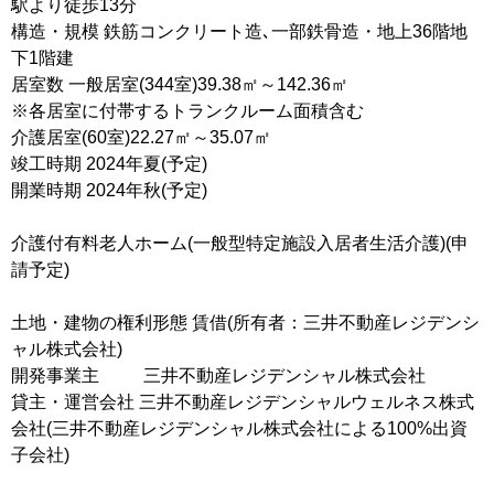
駅より徒歩13分
構造・規模 鉄筋コンクリート造､一部鉄骨造・地上36階地
下1階建
居室数 一般居室(344室)39.38㎡～142.36㎡
※各居室に付帯するトランクルーム面積含む
介護居室(60室)22.27㎡～35.07㎡
竣工時期 2024年夏(予定)
開業時期 2024年秋(予定)
介護付有料老人ホーム(一般型特定施設入居者生活介護)(申
請予定)
土地・建物の権利形態 賃借(所有者：三井不動産レジデンシ
ャル株式会社)
開発事業主 三井不動産レジデンシャル株式会社
貸主・運営会社 三井不動産レジデンシャルウェルネス株式
会社(三井不動産レジデンシャル株式会社による100%出資
子会社)