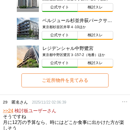
公式サイト
検討スレ
ベルジュール杉並井荻パークサイド
東京都杉並区井草４-10ほか
公式サイト
検討スレ
レジデンシャル中野鷺宮
東京都中野区鷺宮３-157-2（地番）ほか
公式サイト
検討スレ
ご近所物件を見てみる
29
匿名さん
2025/11/22 02:06:39
>>24
検討板ユーザーさん
そうですね
月に12万の予算なら、時にはどこか食事に出かけた方が楽
しそう