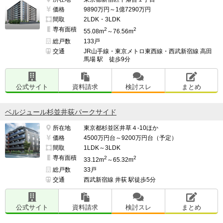
価格
9890万円～1億7290万円
間取
2LDK・3LDK
専有面積
2
2
55.08m
～76.56m
総戸数
133戸
交通
JR山手線・東京メトロ東西線・西武新宿線 高田
馬場 駅 徒歩9分
公式サイト
資料請求
検討スレ
まとめ
ベルジュール杉並井荻パークサイド
所在地
東京都杉並区井草４-10ほか
価格
4500万円台～9200万円台（予定）
間取
1LDK～3LDK
専有面積
2
2
33.12m
～65.32m
総戸数
33戸
交通
西武新宿線 井荻 駅徒歩5分
公式サイト
資料請求
検討スレ
まとめ