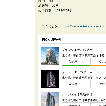
階高：5階
総戸数：50戸
竣工時期：1986年05月
口コミまとめ：
https://www.sutekicook
PICK UP物件
ブランシエラ札幌発寒
北海道札幌市西区発寒五条４-359-
公式サイト
検討
ブランシエラ豊平三条
北海道札幌市豊平区豊平三条３-12
公式サイト
検討
レ・ジェイド札幌手稲