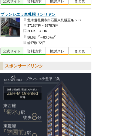
公式
サイト
資料
請求
検討
スレ
まとめ
ブランシエラ東札幌サンリヤン
北海道札幌市白石区東札幌五条５-66
3718万円～5878万円
2LDK・3LDK
2
2
56.62m
～83.57m
総戸数 72戸
公式
サイト
資料
請求
検討
スレ
まとめ
スポンサードリンク