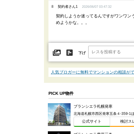
8
契約者さん1
2026/06/07 03:47:32
契約しようか迷ってるんですがワンワン
めようかな。。。
下げ
人気ブロガーに無料でマンションの相談が
PICK UP物件
ブランシエラ札幌発寒
北海道札幌市西区発寒五条４-359-1
公式サイト
検討ス