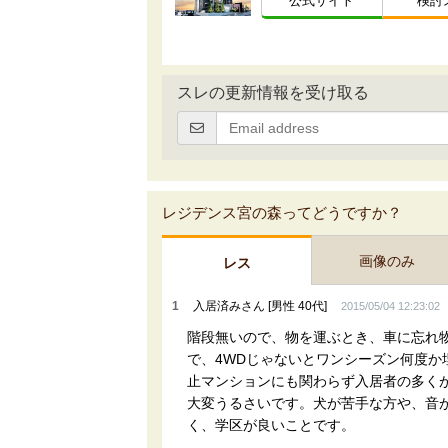
公式サイト
検討
スレの更新情報を受け取る
レジデンス宮の森ってどうですか？
画像のみ
レス
1
入居済みさん [男性 40代]
2015/05/04 12:23:02
階段無いので、物を運ぶとき、車に忘れ
で、4WDじゃないとワンシーズン何度
止マンションにも関わらず入居者の多く
大変うるさいです。犬が苦手な方や、音
く、学区が良いことです。