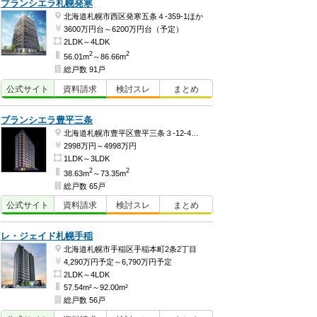
ブランシエラ札幌発寒
北海道札幌市西区発寒五条４-359-1ほか
3600万円台～6200万円台（予定）
2LDK～4LDK
2
2
56.01m
～86.66m
総戸数 91戸
公式
サイト
資料
請求
検討
スレ
まとめ
ブランシエラ豊平三条
北海道札幌市豊平区豊平三条３-12-4ほか
2998万円～4998万円
1LDK～3LDK
2
2
38.63m
～73.35m
総戸数 65戸
公式
サイト
資料
請求
検討
スレ
まとめ
レ・ジェイド札幌手稲
北海道札幌市手稲区手稲本町2条2丁目
4,290万円予定～6,790万円予定
2LDK～4LDK
57.54m²～92.00m²
総戸数 56戸