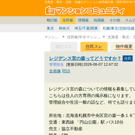
北海道・東北・北陸・信越のマンション住民掲示板（契約済/中古
マン
東京23区
価格表
住宅ローン
雑談
お便り返し
関東
東京都
注文住宅
賃貸
中部
スムログ出張所
神奈川県
建売住宅
東京市部
デベ/ゼネコン
座談会/対談
移住相談
近畿
千葉県
北海道
戸建質問
神奈川/横浜
リゾート
暮らしやすさ評価
ブロガーの本音
マンション雑談
埼玉県
東北
住宅設備
広告
千葉
中国
愛知県
バトル
埼玉
九州
マンシ
見学
マン
大
検討板
住民板
情報板
知識板
その他
スム
東京
神奈川
埼玉/千葉/関東
札幌/東北/北陸/信越
マンション
住民板/中古マンション
検討スレ
住民スレ
物件概要
レジデンス宮の森ってどうですか？
管理担当
[更新日時] 2026-06-07 12:47:32
全画像
RSS
レジデンス宮の森についての情報を募集して
こちらは住人の方専用の掲示板になります。
管理組合や生活一般の話など、何でも語りま
所在地：北海道札幌市中央区宮の森一条１６
交通：東西線 「円山公園」駅 バス10分
売主：協立不動産