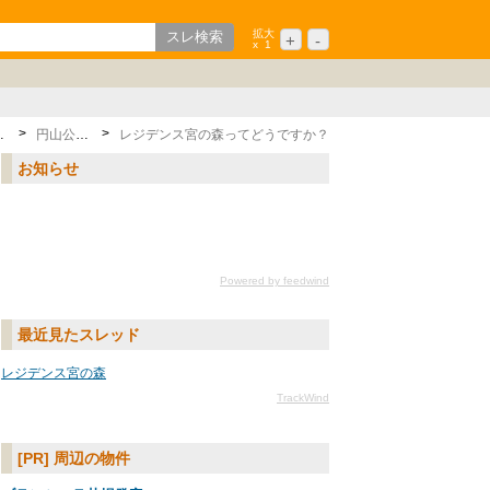
拡大
+
-
x
1
歌山
ション
中国/四国
シニア
九州/沖縄
区
円山公園駅
レジデンス宮の森ってどうですか？
お知らせ
Powered by feedwind
最近見たスレッド
レジデンス宮の森
TrackWind
[PR] 周辺の物件