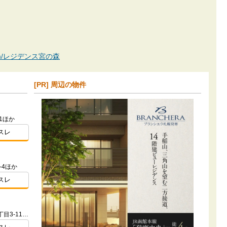
an.com/レジデンス宮の森
[PR] 周辺の物件
1ほか
スレ
-4ほか
スレ
北海道札幌市手稲区手稲本町2条2丁目3-11（地番）