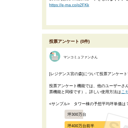
https://e-ma.co/q2FKk
投票アンケート (0件)
マンコミュファンさん
[レジデンス宮の森]について投票アンケー
投票アンケート機能では、他のユーザーさんに
票機能と同様です）。詳しい使用方法は
こ
<サンプル>　タワー棟の予想平均坪単価は
坪300万台
坪400万台前半