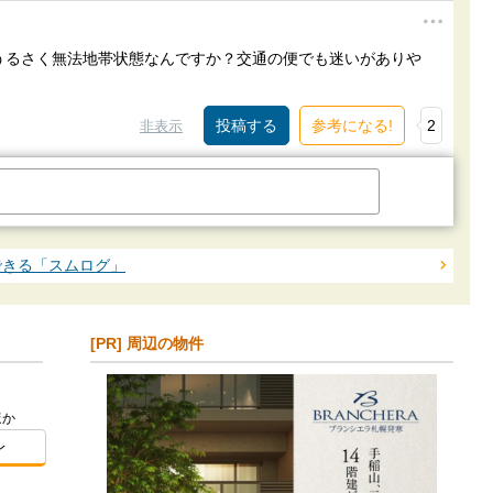
うるさく無法地帯状態なんですか？交通の便でも迷いがありや
参考になる!
2
非表示
できる「スムログ」
[PR] 周辺の物件
ほか
レ