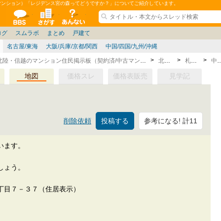
マンション）「レジデンス宮の森ってどうですか？」についてご紹介しています。
ションコミュニティ
全掲示板
物件検索
サイトについて
ョン管理
記
ション質問
阪府
茨城
その他
家具
兵庫県
札幌
ニュース
ノウハウ
住宅質問
仙台/新潟/東北
福岡県
個人取引
東京都
管理会社/組合
名古屋/東海
政治
神奈川県
譲渡
防犯/防災/防音
埼玉県
大阪
ミクル
兵庫
千葉県
使い方/練習
リフォーム
京都/滋賀
お知らせ
奈良/和
中古マン
ログ
スムラボ
まとめ
戸建て
名古屋/東海
大阪/兵庫/京都/関西
中国/四国/九州/沖縄
北海道・東北・北陸・信越のマンション住民掲示板（契約済/中古マンション）
北海道
札幌市
中央
地図
価格スレ
価格表販売
見学記
参考になる! 計11
削除依頼
います。
しょう。
丁目７－３７（住居表示）