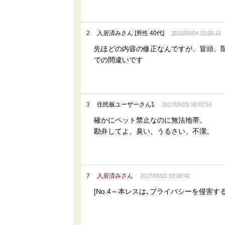
2
入居済みさん [男性 40代]
2015/05/04 12:26:12
先ほどの内容の修正なんですが、冒頭、
での間違いです
3
住民板ユーザーさん1
2017/05/29 03:43:54
確かにペット禁止なのに無法地帯。
勘弁してよ、臭い、うるさい、不潔。
7
入居済みさん
2017/09/01 03:09:42
[No.4～本レスは､プライバシーを侵害