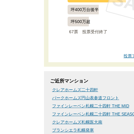
S
坪400万台後半
坪500万超
67票　
投票受付終了
投票
ご近所マンション
クレアホームズ二十四軒
パークホームズ円山表参道フロント
ファインレーベン札幌二十四軒 THE MID
ファインレーベン札幌二十四軒 THE SEAS
クレアホームズ札幌医大南
ブランシエラ札幌発寒