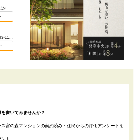
ほか
レ
北海道札幌市手稲区手稲本町2条2丁目3-11（地番）
レ
報を書いてみませんか？
ンス宮の森マンションの契約済み・住民からの評価アンケートを
ゼント。