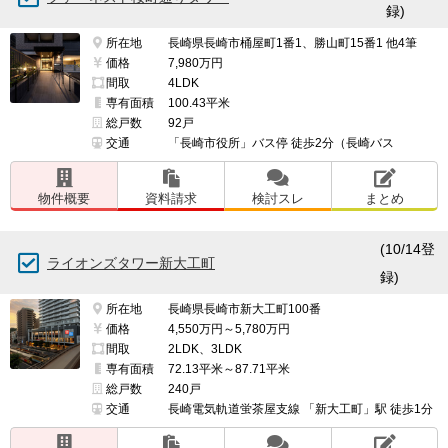
録)
所在地
長崎県長崎市桶屋町1番1、勝山町15番1 他4筆
価格
7,980万円
間取
4LDK
専有面積
100.43平米
総戸数
92戸
交通
「長崎市役所」バス停 徒歩2分（長崎バス
物件概要
資料請求
検討スレ
まとめ
(10/14登
ライオンズタワー新大工町
録)
所在地
長崎県長崎市新大工町100番
価格
4,550万円～5,780万円
間取
2LDK、3LDK
専有面積
72.13平米～87.71平米
総戸数
240戸
交通
長崎電気軌道蛍茶屋支線 「新大工町」駅 徒歩1分