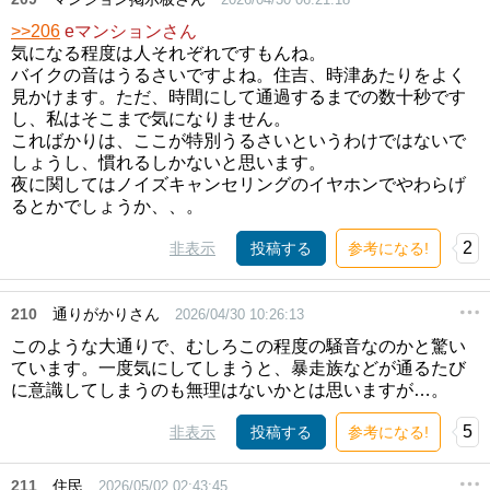
>>206
eマンションさん
気になる程度は人それぞれですもんね。
バイクの音はうるさいですよね。住吉、時津あたりをよく
見かけます。ただ、時間にして通過するまでの数十秒です
し、私はそこまで気になりません。
こればかりは、ここが特別うるさいというわけではないで
しょうし、慣れるしかないと思います。
夜に関してはノイズキャンセリングのイヤホンでやわらげ
るとかでしょうか、、。
2
非表示
投稿する
参考になる!
210
通りがかりさん
2026/04/30 10:26:13
このような大通りで、むしろこの程度の騒音なのかと驚い
ています。一度気にしてしまうと、暴走族などが通るたび
に意識してしまうのも無理はないかとは思いますが…。
5
非表示
投稿する
参考になる!
211
住民
2026/05/02 02:43:45