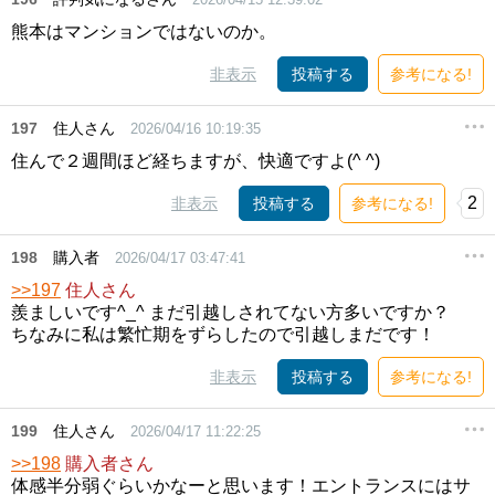
熊本はマンションではないのか。
非表示
投稿する
参考になる!
197
住人さん
2026/04/16 10:19:35
住んで２週間ほど経ちますが、快適ですよ(^ ^)
2
非表示
投稿する
参考になる!
198
購入者
2026/04/17 03:47:41
>>197
住人さん
羨ましいです^_^ まだ引越しされてない方多いですか？
ちなみに私は繁忙期をずらしたので引越しまだです！
非表示
投稿する
参考になる!
199
住人さん
2026/04/17 11:22:25
>>198
購入者さん
体感半分弱ぐらいかなーと思います！エントランスにはサ