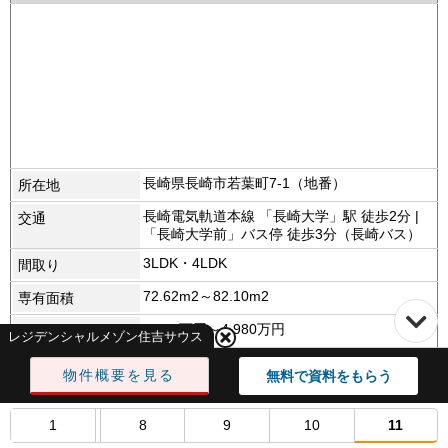
長崎県長崎市若葉町7-1（地番）
所在地
長崎電気軌道本線 「長崎大学」駅 徒歩2分 |
交通
「長崎大学前」バス停 徒歩3分（長崎バス）
3LDK・4LDK
間取り
72.62m2～82.10m2
専有面積
3,890万円～4,980万円
価格
レジデンシャルメゾン住吉サウス
9,400円～10,700円
管理費（月額）
物件概要を見る
無料で資料をもらう
7,800円～8,900円
修繕積立金（月
額）
1
8
9
10
11
●バルコニー面積 : 11.37平米～14.83平米
そのほかの費用