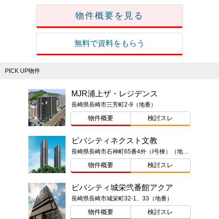
物件概要を見る
無料で資料をもらう
PICK UP物件
MJR浦上ザ・レジデンス
長崎県長崎市三芳町2-9（地番）
物件概要
検討スレ
ビバシティネクスト文教
長崎県長崎市石神町65番4外（I号棟）（地番）、64番2外（II号棟）（地番）
物件概要
検討スレ
ビバシティ城栄弐番館アクア
長崎県長崎市城栄町32-1、33（地番）
物件概要
検討スレ