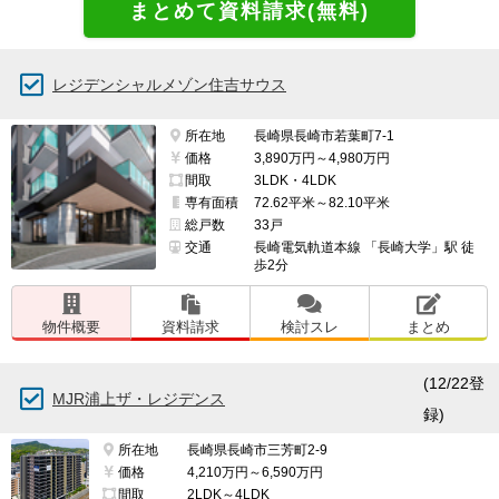
レジデンシャルメゾン住吉サウス
所在地
長崎県長崎市若葉町7-1
価格
3,890万円～4,980万円
間取
3LDK・4LDK
専有面積
72.62平米～82.10平米
総戸数
33戸
交通
長崎電気軌道本線 「長崎大学」駅 徒
歩2分
物件概要
資料請求
検討スレ
まとめ
(12/22登
MJR浦上ザ・レジデンス
録)
所在地
長崎県長崎市三芳町2-9
価格
4,210万円～6,590万円
間取
2LDK～4LDK