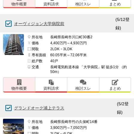
物件概要
資料請求
検討スレ
まとめ
(5/12登
オーヴィジョン大学病院前
録)
所在地
長崎県長崎市川口町30番2
価格
4,400万円～4,930万円
間取
2LDK・3LDK
専有面積
60.05平米～72.06平米
総戸数
40戸
交通
長崎電気軌道本線 「大学病院」駅 徒歩1分 （約
50m）
物件概要
資料請求
検討スレ
まとめ
(5/2登
グランドオーク浦上テラス
録)
所在地
長崎県長崎市竹の久保町14番
価格
3,900万円～7,050万円
間取
2LDK～4LDK