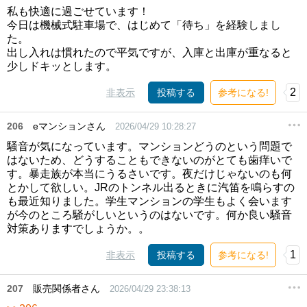
私も快適に過ごせています！
今日は機械式駐車場で、はじめて「待ち」を経験しまし
た。
出し入れは慣れたので平気ですが、入庫と出庫が重なると
少しドキッとします。
2
非表示
投稿する
参考になる!
206
eマンションさん
2026/04/29 10:28:27
騒音が気になっています。マンションどうのという問題で
はないため、どうすることもできないのがとても歯痒いで
す。暴走族が本当にうるさいです。夜だけじゃないのも何
とかして欲しい。JRのトンネル出るときに汽笛を鳴らすの
も最近知りました。学生マンションの学生もよく会います
が今のところ騒がしいというのはないです。何か良い騒音
対策ありますでしょうか。。
1
非表示
投稿する
参考になる!
207
販売関係者さん
2026/04/29 23:38:13