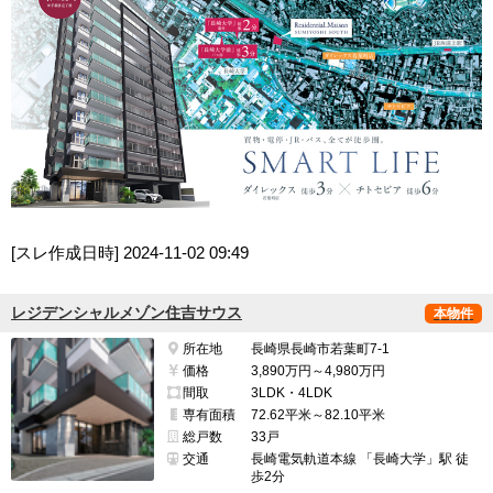
[スレ作成日時]
2024-11-02 09:49
レジデンシャルメゾン住吉サウス
本物件
所在地
長崎県長崎市若葉町7-1
価格
3,890万円～4,980万円
間取
3LDK・4LDK
専有面積
72.62平米～82.10平米
総戸数
33戸
交通
長崎電気軌道本線 「長崎大学」駅 徒
歩2分