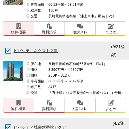
専有面積
66.12平米～98.91平米
総戸数
130戸
交通
長崎電気軌道本線 「浦上車庫」駅 徒歩2分
物件概要
資料請求
検討スレ
まとめ
(9/21登
ビバシティネクスト文教
録)
所在地
長崎県長崎市石神町65番4外（I号棟）
価格
3,390万円～4,570万円
間取
2LDK～3LDK
専有面積
68.23平米～82.42平米
総戸数
84戸
交通
「石神町」バス停 徒歩2分（長崎バス）（I号棟）
物件概要
資料請求
検討スレ
まとめ
(4/2登
ビバシティ城栄弐番館アクア