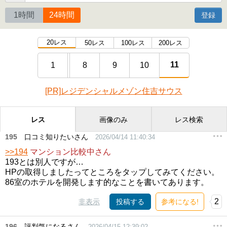
1時間
24時間
登録
20レス
50レス
100レス
200レス
11
1
8
9
10
[PR]レジデンシャルメゾン住吉サウス
レス
画像のみ
レス検索
195
口コミ知りたいさん
2026/04/14 11:40:34
>>194
マンション比較中さん
193とは別人ですが…
HPの取得しましたってところをタップしてみてください。
86室のホテルを開発します的なことを書いてあります。
2
非表示
投稿する
参考になる!
196
評判気になるさん
2026/04/15 12:39:02