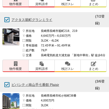
物件概要
資料請求
検討スレ
まとめ
(7/2登
アクタス籠町グランミライ
録)
所在地
長崎県長崎市籠町218、219
価格
4,640万円～6,030万円
間取
3LDK・4LDK
専有面積
72.45平米～91.49平米
総戸数
79戸
交通
長崎電気軌道大浦支線 「新地中華街」駅 徒歩6分
物件概要
資料請求
検討スレ
まとめ
(3/6登
ビバシティ南山手七番館 Plaisir
録)
所在地
長崎県長崎市松が枝町38番
価格
4,000万円
間取
3LDK