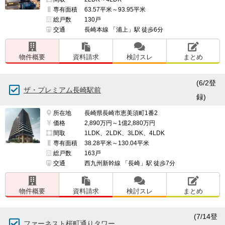
専有面積
63.57平米～93.95平米
総戸数
130戸
交通
長崎本線 「浦上」駅 徒歩6分
物件概要
資料請求
検討スレ
まとめ
(6/2登
ザ・プレミアム長崎駅前
録)
所在地
長崎県長崎市恵美須町1番2
価格
2,890万円～1億2,880万円
間取
1LDK、2LDK、3LDK、4LDK
専有面積
38.28平米～130.04平米
総戸数
163戸
交通
西九州新幹線 「長崎」駅 徒歩7分
物件概要
資料請求
検討スレ
まとめ
(7/14登
ファーネスト桜町通りタワー