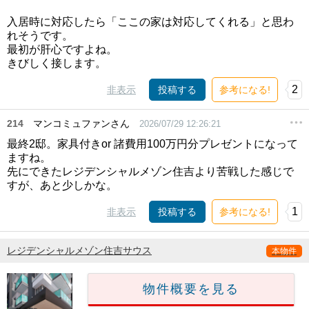
入居時に対応したら「ここの家は対応してくれる」と思わ
れそうです。
最初が肝心ですよね。
きびしく接します。
2
非表示
投稿する
参考になる!
214
マンコミュファンさん
2026/07/29 12:26:21
最終2邸。家具付きor 諸費用100万円分プレゼントになって
ますね。
先にできたレジデンシャルメゾン住吉より苦戦した感じで
すが、あと少しかな。
1
非表示
投稿する
参考になる!
レジデンシャルメゾン住吉サウス
本物件
物件概要を見る