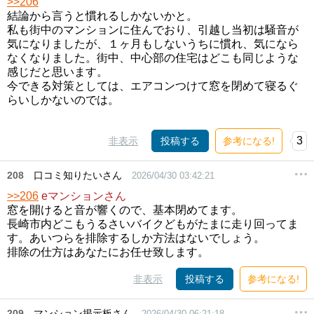
>>206
結論から言うと慣れるしかないかと。
私も街中のマンションに住んでおり、引越し当初は騒音が
気になりましたが、１ヶ月もしないうちに慣れ、気になら
なくなりました。街中、中心部の住宅はどこも同じような
感じだと思います。
今できる対策としては、エアコンつけて窓を閉めて寝るぐ
らいしかないのでは。
3
非表示
投稿する
参考になる!
208
口コミ知りたいさん
2026/04/30 03:42:21
>>206
eマンションさん
窓を開けると音が響くので、基本閉めてます。
長崎市内どこもうるさいバイクどもがたまに走り回ってま
す。あいつらを排除するしか方法はないでしょう。
排除の仕方はあなたにお任せ致します。
非表示
投稿する
参考になる!
209
マンション掲示板さん
2026/04/30 06:21:18