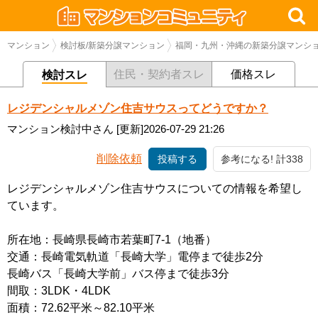
マンション
検討板/新築分譲マンション
福岡・九州・沖縄の新築分譲マンシ
住民・契約者スレ
価格スレ
検討スレ
レジデンシャルメゾン住吉サウスってどうですか？
マンション検討中さん
[更新]2026-07-29 21:26
削除依頼
投稿する
参考になる! 計338
レジデンシャルメゾン住吉サウスについての情報を希望し
ています。
所在地：長崎県長崎市若葉町7-1（地番）
交通：長崎電気軌道「長崎大学」電停まで徒歩2分
長崎バス「長崎大学前」バス停まで徒歩3分
間取：3LDK・4LDK
面積：72.62平米～82.10平米