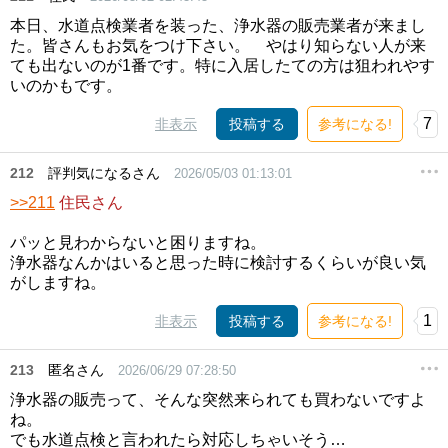
本日、水道点検業者を装った、浄水器の販売業者が来まし
た。皆さんもお気をつけ下さい。 やはり知らない人が来
ても出ないのが1番です。特に入居したての方は狙われやす
いのかもです。
7
非表示
投稿する
参考になる!
212
評判気になるさん
2026/05/03 01:13:01
>>211
住民さん
パッと見わからないと困りますね。
浄水器なんかはいると思った時に検討するくらいが良い気
がしますね。
1
非表示
投稿する
参考になる!
213
匿名さん
2026/06/29 07:28:50
浄水器の販売って、そんな突然来られても買わないですよ
ね。
でも水道点検と言われたら対応しちゃいそう…