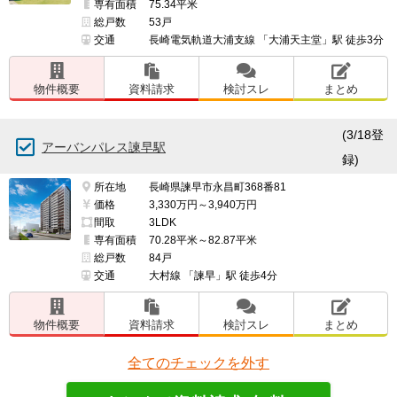
専有面積
75.34平米
総戸数
53戸
交通
長崎電気軌道大浦支線 「大浦天主堂」駅 徒歩3分
物件概要
資料請求
検討スレ
まとめ
(3/18登
アーバンパレス諫早駅
録)
所在地
長崎県諫早市永昌町368番81
価格
3,330万円～3,940万円
間取
3LDK
専有面積
70.28平米～82.87平米
総戸数
84戸
交通
大村線 「諫早」駅 徒歩4分
物件概要
資料請求
検討スレ
まとめ
全てのチェックを外す