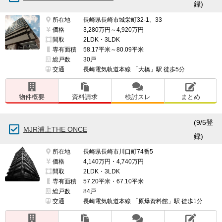
録)
所在地
長崎県長崎市城栄町32-1、33
価格
3,280万円～4,920万円
間取
2LDK・3LDK
専有面積
58.17平米～80.09平米
総戸数
30戸
交通
長崎電気軌道本線 「大橋」駅 徒歩5分
物件概要
資料請求
検討スレ
まとめ
(9/5登
MJR浦上THE ONCE
録)
所在地
長崎県長崎市川口町74番5
価格
4,140万円・4,740万円
間取
2LDK・3LDK
専有面積
57.20平米・67.10平米
総戸数
84戸
交通
長崎電気軌道本線 「原爆資料館」駅 徒歩1分