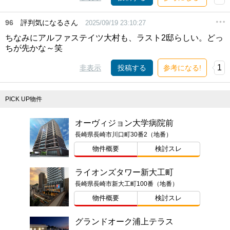
96
評判気になるさん
2025/09/19 23:10:27
ちなみにアルファステイツ大村も、ラスト2邸らしい。どっ
ちが先かな～笑
1
非表示
投稿する
参考になる!
PICK UP物件
オーヴィジョン大学病院前
長崎県長崎市川口町30番2（地番）
物件概要
検討スレ
ライオンズタワー新大工町
長崎県長崎市新大工町100番（地番）
物件概要
検討スレ
グランドオーク浦上テラス