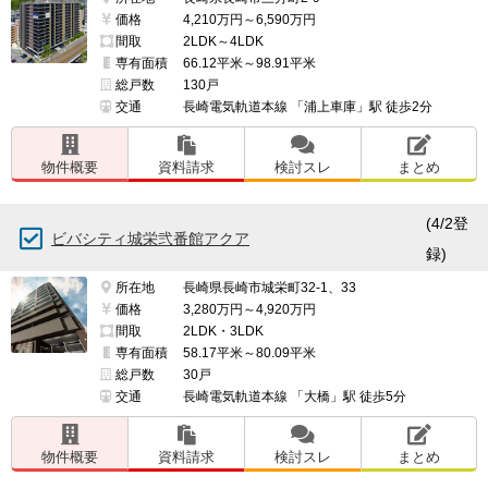
価格
4,210万円～6,590万円
間取
2LDK～4LDK
専有面積
66.12平米～98.91平米
総戸数
130戸
交通
長崎電気軌道本線 「浦上車庫」駅 徒歩2分
物件概要
資料請求
検討スレ
まとめ
(4/2登
ビバシティ城栄弐番館アクア
録)
所在地
長崎県長崎市城栄町32-1、33
価格
3,280万円～4,920万円
間取
2LDK・3LDK
専有面積
58.17平米～80.09平米
総戸数
30戸
交通
長崎電気軌道本線 「大橋」駅 徒歩5分
物件概要
資料請求
検討スレ
まとめ