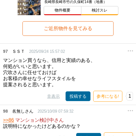
長崎県長崎市竹の久保町14番（地番）
物件概要
検討スレ
ご近所物件を見てみる
97
ＳＳＴ
2025/09/24 15:57:02
マンション買うなら、信用と実績のある、
何処がいいと思います。
穴吹さんに任せておけば
お客様の幸せなライフスタイルを
提案されると思います。
1
非表示
投稿する
参考になる!
98
名無しさん
2025/10/09 07:59:32
>>86
マンション検討中さん
説明特になかったけどあるのかな？