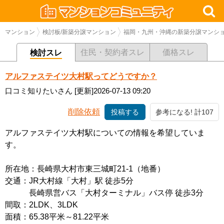
マンション
検討板/新築分譲マンション
福岡・九州・沖縄の新築分譲マンシ
住民・契約者スレ
価格スレ
検討スレ
アルファステイツ大村駅ってどうですか？
口コミ知りたいさん
[更新]2026-07-13 09:20
削除依頼
投稿する
参考になる! 計107
アルファステイツ大村駅についての情報を希望していま
す。
所在地：長崎県大村市東三城町21-1（地番）
交通：JR大村線「大村」駅 徒歩5分
長崎県営バス「大村ターミナル」バス停 徒歩3分
間取：2LDK、3LDK
面積：65.38平米～81.22平米