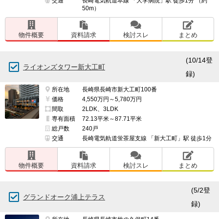
交通
長崎電気軌道本線 「大学病院」駅 徒歩1分 （約
50m）
物件概要
資料請求
検討スレ
まとめ
(10/14登
ライオンズタワー新大工町
録)
所在地
長崎県長崎市新大工町100番
価格
4,550万円～5,780万円
間取
2LDK、3LDK
専有面積
72.13平米～87.71平米
総戸数
240戸
交通
長崎電気軌道蛍茶屋支線 「新大工町」駅 徒歩1分
物件概要
資料請求
検討スレ
まとめ
(5/2登
グランドオーク浦上テラス
録)