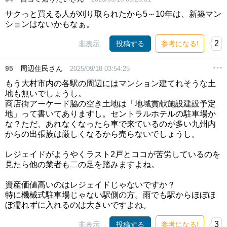
サクっと買える人が刈り取られたから5～10年は、新築マン
ションはないかもなぁ。
2
非表示
投稿する
参考になる!
95
周辺住民さん
2025/09/18 03:54:25
もう大村市内の各駅の周辺にはマンション建てれそうな土
地も無いでしょうし。
商店街アーケード脇の空き土地は「地域貢献施設建設予定
地」って書いてありますし。セントラルホテルの駐車場か
な？ただ、あれなくなったら車で来ているのが多い九州内
からの出張族は厳しくなるから売らないでしょうし。
レジェイドがようやくラスト2戸とココが苦労しているのを
見たら他の業者も二の足を踏みますよね。
資産価値高いのはレジェイドじゃないですか？
特に機械式駐車場じゃない駅側の方。雨でも駅からほぼほ
ぼ濡れずに入れるのは大きいですよね。
3
非表示
投稿する
参考になる!