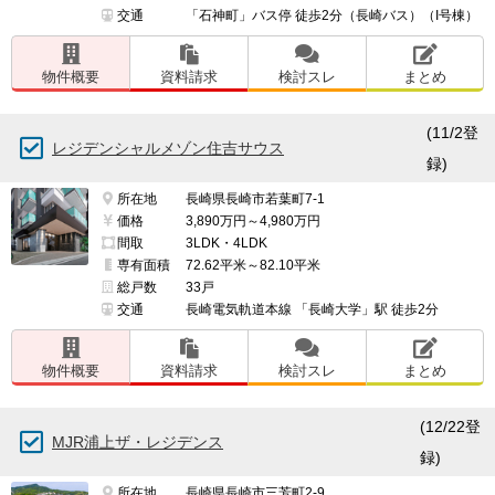
交通
「石神町」バス停 徒歩2分（長崎バス）（I号棟）
物件概要
資料請求
検討スレ
まとめ
(11/2登
レジデンシャルメゾン住吉サウス
録)
所在地
長崎県長崎市若葉町7-1
価格
3,890万円～4,980万円
間取
3LDK・4LDK
専有面積
72.62平米～82.10平米
総戸数
33戸
交通
長崎電気軌道本線 「長崎大学」駅 徒歩2分
物件概要
資料請求
検討スレ
まとめ
(12/22登
MJR浦上ザ・レジデンス
録)
所在地
長崎県長崎市三芳町2-9