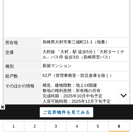
長崎県大村市東三城町21-1（地番）
所在地
大村線 「大村」駅 徒歩5分 |「大村ターミナ
交通
ル」バス停 徒歩3分（長崎県営バス）
新築マンション
種別
52戸（管理事務室・防災倉庫を除く）
総戸数
構造、建物階数：地上14階建
そのほかの情報
敷地の権利形態：所有権の共有
完成時期：2025年10月中旬予定
入居可能時期：2025年12月下旬予定
ご近所物件を見てみる
会社情報
[売主]穴吹興産株式会社
売主・販売代理
1
2
3
4
5
6
[販売代理]エール九州株式会社