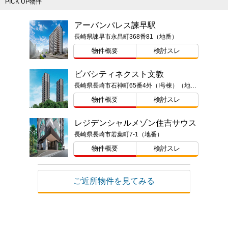
PICK UP物件
アーバンパレス諫早駅
長崎県諫早市永昌町368番81（地番）
物件概要
検討スレ
ビバシティネクスト文教
長崎県長崎市石神町65番4外（I号棟）（地番）、64番2外（II号棟）（地番）
物件概要
検討スレ
レジデンシャルメゾン住吉サウス
長崎県長崎市若葉町7-1（地番）
物件概要
検討スレ
ご近所物件を見てみる