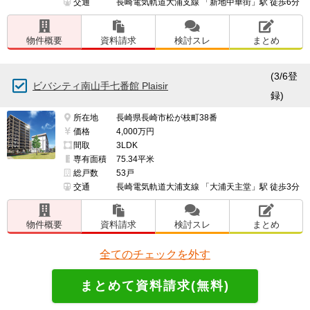
交通
長崎電気軌道大浦支線 「新地中華街」駅 徒歩6分
物件概要
資料請求
検討スレ
まとめ
(3/6登
ビバシティ南山手七番館 Plaisir
録)
所在地
長崎県長崎市松が枝町38番
価格
4,000万円
間取
3LDK
専有面積
75.34平米
総戸数
53戸
交通
長崎電気軌道大浦支線 「大浦天主堂」駅 徒歩3分
物件概要
資料請求
検討スレ
まとめ
全てのチェックを外す