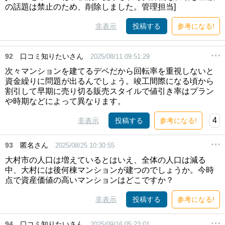
の話題は禁止のため、削除しました。管理担当]
非表示
投稿する
参考になる!
92
口コミ知りたいさん
2025/08/11 09:51:29
次々マンションを建てるデベだから回転率を重視しないと
資金繰りに問題が出るんでしょう。竣工間際になる頃から
割引して早期に売り切る販売スタイルで値引き率はプラン
や時期などによって異なります。
4
非表示
投稿する
参考になる!
93
匿名さん
2025/08/25 10:30:55
大村市の人口は増えているとはいえ、全体の人口は減る
中、大村には後何棟マンションが建つのでしょうか。今時
点で資産価値の高いマンションはどこですか？
非表示
投稿する
参考になる!
94
口コミ知りたいさん
2025/09/16 05:23:01