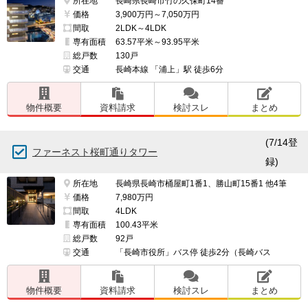
所在地
長崎県長崎市竹の久保町14番
価格
3,900万円～7,050万円
間取
2LDK～4LDK
専有面積
63.57平米～93.95平米
総戸数
130戸
交通
長崎本線 「浦上」駅 徒歩6分
物件概要
資料請求
検討スレ
まとめ
(7/14登
ファーネスト桜町通りタワー
録)
所在地
長崎県長崎市桶屋町1番1、勝山町15番1 他4筆
価格
7,980万円
間取
4LDK
専有面積
100.43平米
総戸数
92戸
交通
「長崎市役所」バス停 徒歩2分（長崎バス
物件概要
資料請求
検討スレ
まとめ