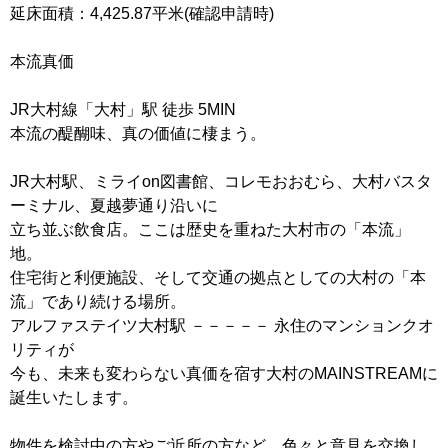
延床面積：4,425.87平米(確認申請時)
本流真価
JR大村線「大村」駅 徒歩 5MIN
本流の醍醐味、真の価値に棲まう。
JR大村駅、ミライon図書館、コレモおおむら、大村バスタ
ーミナル、夏越夢通り沿いに
立ち並ぶ飲食店。ここは歴史を重ねた大村市の「本流」
地。
住宅街と利便施設、そして交通の拠点としての大村の「本
流」であり続ける場所。
アルファステイツ大村駅 －－－－－ 永住のマンションクオ
リティが
今も、未来も変わらない真価を宿す大村のMAINSTREAMに
誕生いたします。
物件を検討中の方やご近所の方など、色々と意見を交換し