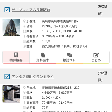
(6/2登
ザ・プレミアム長崎駅前
録)
所在地
長崎県長崎市恵美須町1番2
価格
2,890万円～1億2,880万円
間取
1LDK、2LDK、3LDK、4LDK
専有面積
38.28平米～130.04平米
総戸数
163戸
交通
西九州新幹線 「長崎」駅 徒歩7分
物件概要
資料請求
検討スレ
まとめ
(7/2登
アクタス籠町グランミライ
録)
所在地
長崎県長崎市籠町218、219
価格
4,640万円～6,030万円
間取
3LDK・4LDK
専有面積
72.45平米～91.49平米
総戸数
79戸