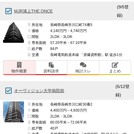
(9/5登
MJR浦上THE ONCE
録)
所在地
長崎県長崎市川口町74番5
価格
4,140万円・4,740万円
間取
2LDK・3LDK
専有面積
57.20平米・67.10平米
総戸数
84戸
交通
長崎電気軌道本線 「原爆資料館」駅 徒歩1分
物件概要
資料請求
検討スレ
まとめ
(5/12登
オーヴィジョン大学病院前
録)
所在地
長崎県長崎市川口町30番2
価格
4,400万円～4,930万円
間取
2LDK・3LDK
専有面積
60.05平米～72.06平米
総戸数
40戸