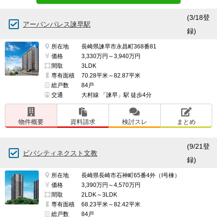
(3/18登
アーバンパレス諫早駅
録)
所在地
長崎県諫早市永昌町368番81
価格
3,330万円～3,940万円
間取
3LDK
専有面積
70.28平米～82.87平米
総戸数
84戸
交通
大村線 「諫早」駅 徒歩4分
物件概要
資料請求
検討スレ
まとめ
(9/21登
ビバシティネクスト文教
録)
所在地
長崎県長崎市石神町65番4外（I号棟）
価格
3,390万円～4,570万円
間取
2LDK～3LDK
専有面積
68.23平米～82.42平米
総戸数
84戸