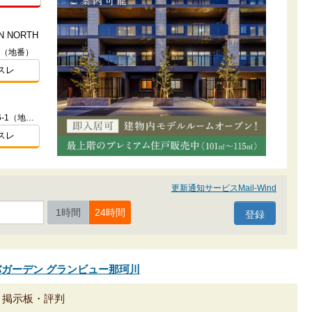
 NORTH
番（地番）
スレ
福岡県福岡市早良区西新二丁目166-1（地番）
スレ
更新通知サービスMail-Wind
1時間
24時間
ルバガーデン グランビュー那珂川
ミ掲示板・評判