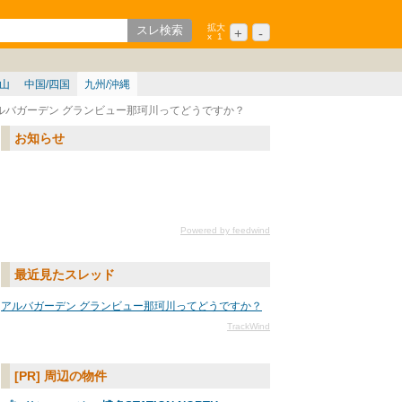
拡大
+
-
x
1
ション
シニア
歌山
中国/四国
九州/沖縄
ルバガーデン グランビュー那珂川ってどうですか？
お知らせ
Powered by feedwind
最近見たスレッド
アルバガーデン グランビュー那珂川ってどうですか？
TrackWind
[PR] 周辺の物件