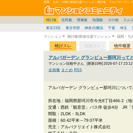
福岡・九州・沖縄の新築分譲マンション掲示板「アルバガーデン 
マン
東京
価格表
住宅ローン
雑談
お便り返し
関東
東京都
注文住宅
神奈川
賃貸
中部
スムログ出張所
神奈川県
建売住宅
デベ/ゼネコン
座談会/対談
移住相談
近畿
埼玉/千葉/関東
千葉県
北海道
戸建質問
リゾート
暮らしやすさ評価
ブロガーの本音
マンション雑談
埼玉県
東北
札幌/東北/北陸/信越
住宅設備
広告
中国
愛知県
バトル
九州
マンシ
見学
マン
大
検討板
住民板
情報板
知識板
その他
スム
東京23区
東京市部
神奈川/横浜
千葉
埼玉
マンション
検討板/新築分譲マンション
福岡・九
検討スレ
住民スレ
物件概要
アルバガーデン グランビュー那珂川って
マンション比較中さん
[更新日時] 2026-07-17 23:12
全画像
まとめ
RSS
アルバガーデン グランビュー那珂川につい
所在地：福岡県那珂川市今光8丁目466-2（
交通：西鉄「観音堂」バス停 徒歩4分 JR「
間取：2LDK・3LDK
面積：60.42平米～79.07平米
売主：アルバクリエイト株式会社