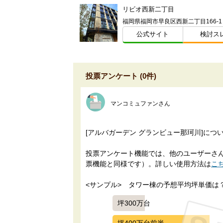
リビオ西新二丁目
公式サイト
検討ス
投票アンケート (0件)
マンコミュファンさん
[アルバガーデン グランビュー那珂川]に
投票アンケート機能では、他のユーザーさんに
票機能と同様です）。詳しい使用方法は
こ
<サンプル>　タワー棟の予想平均坪単価は
坪300万台
坪400万台前半