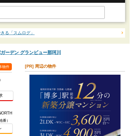
できる「スムログ」
ルバガーデン グランビュー那珂川
[PR] 周辺の物件
本物件
）
求
NORTH
地番）
レ