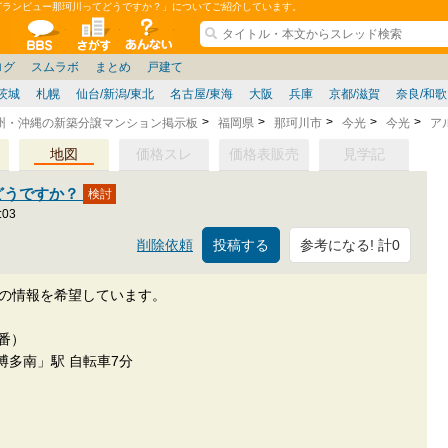
グランビュー那珂川ってどうですか？」についてご紹介しています。
ションコミュニティ
全掲示板
物件検索
サイトについて
ョン管理
記
ション質問
阪府
その他
家具
名古屋/東海
兵庫県
ニュース
ノウハウ
住宅質問
福岡県
大阪/兵庫/京都/関西
個人取引
東京都
管理会社/組合
政治
神奈川県
中国/四国/九州/沖縄
譲渡
防犯/防災/防音
埼玉県
ミクル
千葉県
使い方/練習
リフォーム
お知らせ
中古マン
ログ
スムラボ
まとめ
戸建て
茨城
札幌
仙台/新潟/東北
名古屋/東海
大阪
兵庫
京都/滋賀
奈良/和
州・沖縄の新築分譲マンション掲示板
福岡県
那珂川市
今光
今光
ア
地図
価格スレ
価格表販売
見学記
どうですか？
:03
参考になる! 計0
削除依頼
ての情報を希望しています。
地番）
博多南」駅 自転車7分