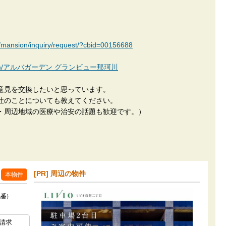
ew/mansion/inquiry/request/?cbid=00156688
okan.com/アルバガーデン グランビュー那珂川
意見を交換したいと思っています。
社のことについても教えてください。
・周辺地域の医療や治安の話題も歓迎です。）
[PR] 周辺の物件
本物件
地番）
請求