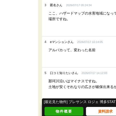
3
匿名さん
2026/07/17 05:24:34
ここ、ハザードマップの水害地域になっ
場所ですね。
4
eマンションさん
2026/07/17 10:14:05
アルパカって、変わった名前
5
口コミ知りたいさん
2026/07/17 14:12:03
那珂川沿いはマイナスですね。
土地が安くそれなりの広さが確保出来る
[最近見た物件] プレサンス ロジェ 博多STATI
物件概要
資料請求