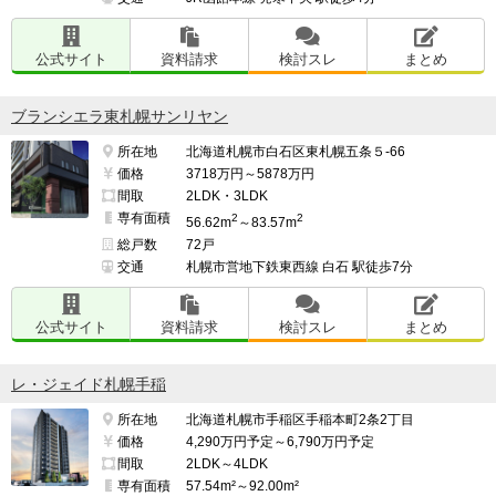
公式サイト
資料請求
検討スレ
まとめ
ブランシエラ東札幌サンリヤン
所在地
北海道札幌市白石区東札幌五条５-66
価格
3718万円～5878万円
間取
2LDK・3LDK
専有面積
2
2
56.62m
～83.57m
総戸数
72戸
交通
札幌市営地下鉄東西線 白石 駅徒歩7分
公式サイト
資料請求
検討スレ
まとめ
レ・ジェイド札幌手稲
所在地
北海道札幌市手稲区手稲本町2条2丁目
価格
4,290万円予定～6,790万円予定
間取
2LDK～4LDK
専有面積
57.54m²～92.00m²