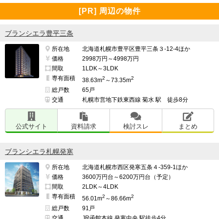
[PR] 周辺の物件
ブランシエラ豊平三条
所在地
北海道札幌市豊平区豊平三条３-12-4ほか
価格
2998万円～4998万円
間取
1LDK～3LDK
専有面積
2
2
38.63m
～73.35m
総戸数
65戸
交通
札幌市営地下鉄東西線 菊水 駅 徒歩8分
公式サイト
資料請求
検討スレ
まとめ
ブランシエラ札幌発寒
所在地
北海道札幌市西区発寒五条４-359-1ほか
価格
3600万円台～6200万円台（予定）
間取
2LDK～4LDK
専有面積
2
2
56.01m
～86.66m
総戸数
91戸
交通
JR函館本線 発寒中央 駅徒歩4分