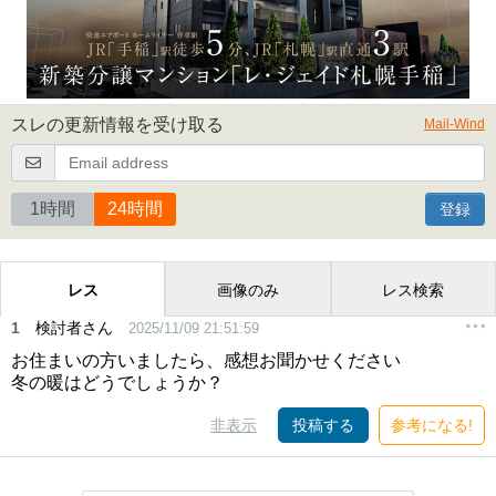
スレの更新情報を受け取る
Mail-Wind
1時間
24時間
登録
レス
画像のみ
レス検索
1
検討者さん
2025/11/09 21:51:59
お住まいの方いましたら、感想お聞かせください
冬の暖はどうでしょうか？
非表示
投稿する
参考になる!