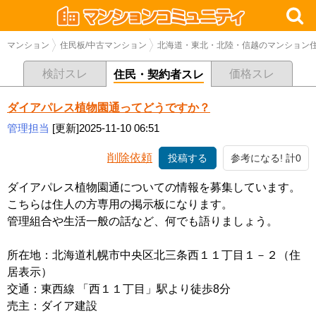
マンション
住民板/中古マンション
北海道・東北・北陸・信越のマンション住
検討スレ
価格スレ
住民・契約者スレ
ダイアパレス植物園通ってどうですか？
管理担当
[更新]2025-11-10 06:51
削除依頼
投稿する
参考になる! 計0
ダイアパレス植物園通についての情報を募集しています。
こちらは住人の方専用の掲示板になります。
管理組合や生活一般の話など、何でも語りましょう。
所在地：北海道札幌市中央区北三条西１１丁目１－２（住
居表示）
交通：東西線 「西１１丁目」駅より徒歩8分
売主：ダイア建設