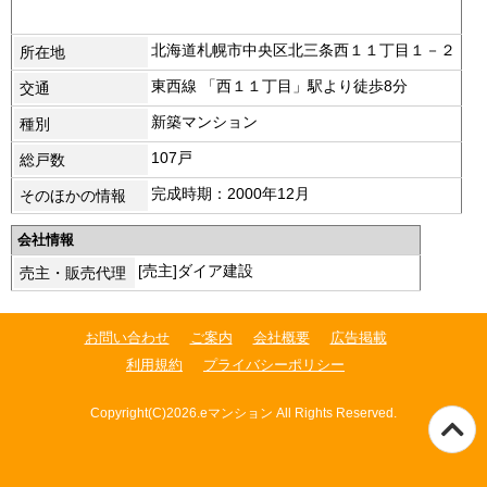
北海道札幌市中央区北三条西１１丁目１－２
所在地
東西線 「西１１丁目」駅より徒歩8分
交通
新築マンション
種別
107戸
総戸数
完成時期：2000年12月
そのほかの情報
会社情報
[売主]ダイア建設
売主・販売代理
お問い合わせ
ご案内
会社概要
広告掲載
利用規約
プライバシーポリシー
Copyright(C)2026.eマンション All Rights Reserved.