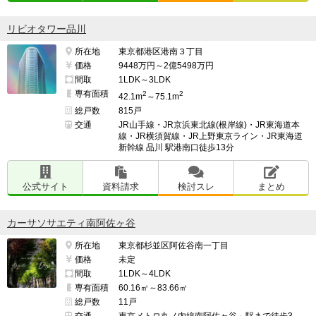
リビオタワー品川
所在地
東京都港区港南３丁目
価格
9448万円～2億5498万円
間取
1LDK～3LDK
専有面積
2
2
42.1m
～75.1m
総戸数
815戸
交通
JR山手線・JR京浜東北線(根岸線)・JR東海道本
線・JR横須賀線・JR上野東京ライン・JR東海道
新幹線 品川 駅港南口徒歩13分
公式サイト
資料請求
検討スレ
まとめ
カーサソサエティ南阿佐ヶ谷
所在地
東京都杉並区阿佐谷南一丁目
価格
未定
間取
1LDK～4LDK
専有面積
60.16㎡～83.66㎡
総戸数
11戸
交通
東京メトロ丸ノ内線南阿佐ヶ谷」駅まで徒歩3