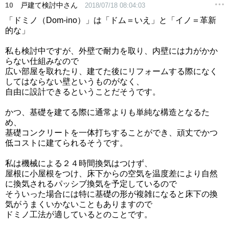
10
戸建て検討中さん
2018/07/18 08:04:03
「ドミノ（Dom-ino）」は「ドム＝いえ」と「イノ＝革新
的な」
私も検討中ですが、外壁で耐力を取り、内壁には力がかか
らない仕組みなので
広い部屋を取れたり、建てた後にリフォームする際になく
してはならない壁というものがなく、
自由に設計できるということだそうです。
かつ、基礎を建てる際に通常よりも単純な構造となるた
め、
基礎コンクリートを一体打ちすることができ、頑丈でかつ
低コストに建てられるそうです。
私は機械による２４時間換気はつけず、
屋根に小屋根をつけ、床下からの空気を温度差により自然
に換気されるパッシブ換気を予定しているので
そういった場合には特に基礎の形が複雑になると床下の換
気がうまくいかないこともありますので
ドミノ工法が適しているとのことです。