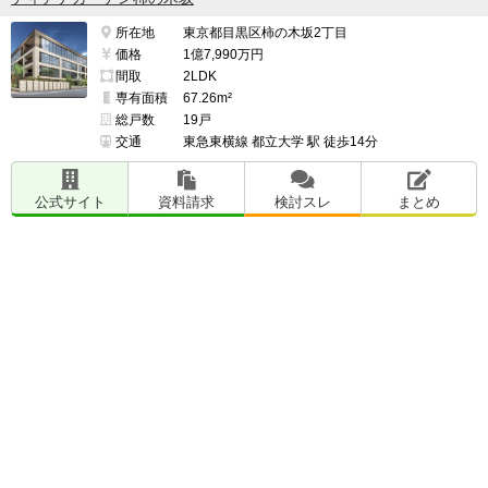
所在地
東京都目黒区柿の木坂2丁目
価格
1億7,990万円
間取
2LDK
専有面積
67.26m²
総戸数
19戸
交通
東急東横線 都立大学 駅 徒歩14分
公式サイト
資料請求
検討スレ
まとめ