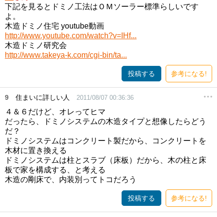
下記を見るとドミノ工法はＯＭソーラー標準らしいです
よ。
木造ドミノ住宅 youtube動画
http://www.youtube.com/watch?v=IHf...
木造ドミノ研究会
http://www.takeya-k.com/cgi-bin/ta...
投稿する
参考になる!
9
住まいに詳しい人
2011/08/07 00:36:36
４＆６だけど、オレってヒマ
だったら、ドミノシステムの木造タイプと想像したらどう
だ？
ドミノシステムはコンクリート製だから、コンクリートを
木材に置き換える
ドミノシステムは柱とスラブ（床板）だから、木の柱と床
板で家を構成する、と考える
木造の剛床で、内装別ってトコだろう
投稿する
参考になる!