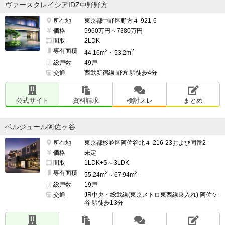
ヴァースクレイシアIDZ中野野方
所在地
東京都中野区野方４-921-6
価格
5960万円～7380万円
間取
2LDK
専有面積
2
2
44.16m
・53.2m
総戸数
49戸
交通
西武新宿線 野方 駅徒歩4分
公式サイト
資料請求
検討スレ
まとめ
ベルジュール阿佐ヶ谷
所在地
東京都杉並区阿佐谷北４-216-23および同番2
価格
未定
間取
1LDK+S～3LDK
専有面積
2
2
55.24m
～67.94m
総戸数
19戸
交通
JR中央・総武線(東京メトロ東西線乗入れ) 阿佐ケ
谷 駅徒歩13分