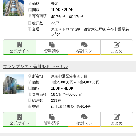
価格
未定
間取
1LDK・2LDK
専有面積
2
2
40.75m
・60.17m
総戸数
22戸
交通
東京メトロ南北線・都営大江戸線 麻布十番 駅徒
歩6分
公式サイト
資料請求
検討スレ
まとめ
ブランズシティ品川ルネ キャナル
所在地
東京都港区港南四丁目
価格
1億2,890万円～1億9,800万円
間取
2LDK～4LDK
専有面積
58.59m²～80.68m²
総戸数
233戸
交通
山手線 品川 駅 徒歩14分
公式サイト
資料請求
検討スレ
まとめ