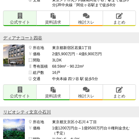
分|JR中央線「阿佐ヶ谷駅まで徒歩8分
公式サイト
資料請求
検討スレ
まとめ
ディアナコート四谷
所在地
東京都新宿区若葉1丁目
価格
2億5,900万円・4億6,900万円
間取
3LDK
専有面積
68.59m²・90.22m²
総戸数
16戸
交通
中央本線 四ツ谷 駅 徒歩5分
公式サイト
資料請求
検討スレ
まとめ
リビオシティ文京小石川
所在地
東京都文京区小石川４丁目
価格
1億1200万円台～1億9500万円台※権利金含む
（予定）