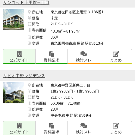
サンウッド上用賀三丁目
所在地
東京都世田谷区上用賀３-186番1
価格
未定
間取
2LDK～3LDK
専有面積
2
2
43.3m
～81.98m
総戸数
36戸
交通
東急田園都市線 用賀 駅徒歩13分
公式サイト
資料請求
検討スレ
まとめ
リビオ中野レジデンス
所在地
東京都中野区新井二丁目
価格
1億2,990万円・1億5,990万円
間取
2LDK・3LDK
専有面積
56.06m²・71.40m²
総戸数
23戸
交通
中央本線 中野 駅 徒歩9分
公式サイト
資料請求
検討スレ
まとめ