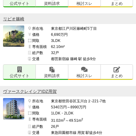
公式サイト
資料請求
検討スレ
まとめ
リビオ篠崎
所在地
東京都江戸川区篠崎町5丁目
価格
6,690万円
間取
3LDK
専有面積
62.10m²
総戸数
32戸
交通
都営新宿線 篠崎 駅 徒歩9分
公式サイト
資料請求
検討スレ
まとめ
ヴァースクレイシアIDZ用賀
所在地
東京都世田谷区玉川台２-221-7他
価格
5340万円～8990万円
間取
1LDK・2LDK
専有面積
2
2
31.02m
～49.51m
総戸数
26戸
交通
東急田園都市線 用賀 駅徒歩4分