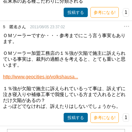
在来系のある種こだわりに分類される
1
投稿する
参考になる!
5
匿名さん
2011/08/05 23:37:02
ＯＭソーラーですか・・・参考までにこう言う事実もあり
ます。
ＯＭソーラー加盟工務店の１％強が欠陥で施主に訴えられ
ている事実は、裁判の過酷さを考えると、とても重いと思
います。
http://www.geocities.jp/volkshausa...
１％強が欠陥で施主に訴えられているって事は、訴えずに
泣き寝入りや補修工事で我慢している方まで入れるとどれ
だけ欠陥があるの？
よっぽどでなければ、訴えたりはしないでしょうから。
1
投稿する
参考になる!