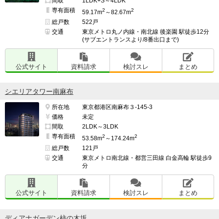
間取
1LDK+S～4LDK
専有面積
2
2
59.17m
～82.67m
総戸数
522戸
交通
東京メトロ丸ノ内線・南北線 後楽園 駅徒歩12分
(サブエントランスより/8番出口まで)
公式サイト
資料請求
検討スレ
まとめ
シエリアタワー南麻布
所在地
東京都港区南麻布３-145-3
価格
未定
間取
2LDK～3LDK
専有面積
2
2
53.58m
～174.24m
総戸数
121戸
交通
東京メトロ南北線・都営三田線 白金高輪 駅徒歩9
分
公式サイト
資料請求
検討スレ
まとめ
ディアナガーデン柿の木坂