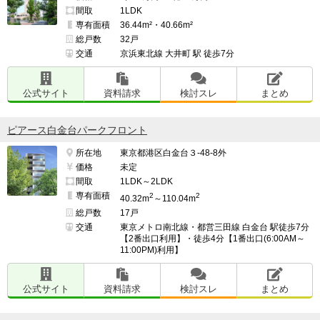
間取
1LDK
専有面積
36.44m²・40.66m²
総戸数
32戸
交通
京浜東北線 大井町 駅 徒歩7分
公式サイト
資料請求
検討スレ
まとめ
ピアース白金台パークフロント
所在地
東京都港区白金台３-48-8外
価格
未定
間取
1LDK～2LDK
専有面積
2
2
40.32m
～110.04m
総戸数
17戸
交通
東京メトロ南北線・都営三田線 白金台 駅徒歩7分
【2番出口利用】・徒歩4分【1番出口(6:00AM～
11:00PM)利用】
公式サイト
資料請求
検討スレ
まとめ