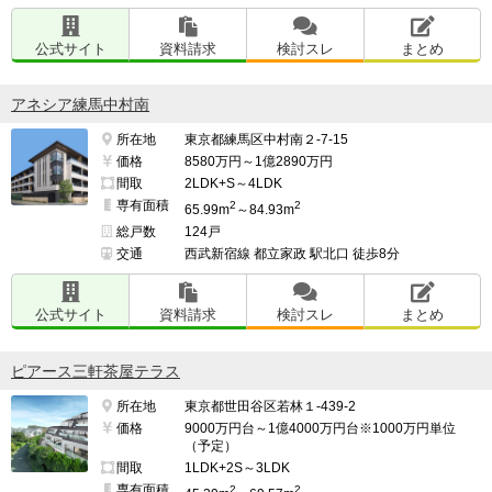
公式サイト
資料請求
検討スレ
まとめ
アネシア練馬中村南
所在地
東京都練馬区中村南２-7-15
価格
8580万円～1億2890万円
間取
2LDK+S～4LDK
専有面積
2
2
65.99m
～84.93m
総戸数
124戸
交通
西武新宿線 都立家政 駅北口 徒歩8分
公式サイト
資料請求
検討スレ
まとめ
ピアース三軒茶屋テラス
所在地
東京都世田谷区若林１-439-2
価格
9000万円台～1億4000万円台※1000万円単位
（予定）
間取
1LDK+2S～3LDK
専有面積
2
2