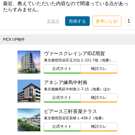
最近、教えていただいた内容なので間違っている点があっ
たらすみません。
1
非表示
投稿する
参考になる!
PICK UP物件
ヴァースクレイシアIDZ用賀
東京都世田谷区玉川台２-221-7他（地番）ほか
公式サイト
検討スレ
アネシア練馬中村南
東京都練馬区中村南２-7-15（地番）ほか
公式サイト
検討スレ
ピアース三軒茶屋テラス
東京都世田谷区若林１-439-2（地番）
公式サイト
検討スレ