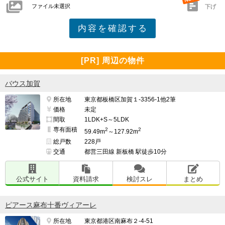
ファイル未選択
下げ
[PR] 周辺の物件
バウス加賀
所在地
東京都板橋区加賀１-3356-1他2筆
価格
未定
間取
1LDK+S～5LDK
専有面積
2
2
59.49m
～127.92m
総戸数
228戸
交通
都営三田線 新板橋 駅徒歩10分
公式サイト
資料請求
検討スレ
まとめ
ピアース麻布十番ヴィアーレ
所在地
東京都港区南麻布２-4-51