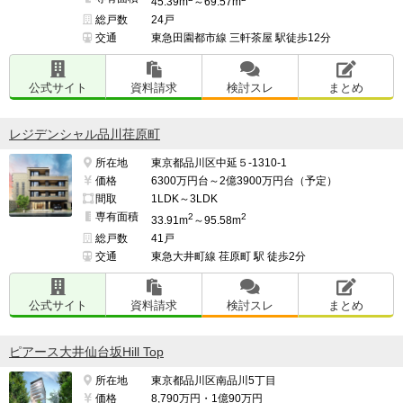
45.39m
～69.57m
総戸数
24戸
交通
東急田園都市線 三軒茶屋 駅徒歩12分
公式サイト
資料請求
検討スレ
まとめ
レジデンシャル品川荏原町
所在地
東京都品川区中延５-1310-1
価格
6300万円台～2億3900万円台（予定）
間取
1LDK～3LDK
専有面積
2
2
33.91m
～95.58m
総戸数
41戸
交通
東急大井町線 荏原町 駅 徒歩2分
公式サイト
資料請求
検討スレ
まとめ
ピアース大井仙台坂Hill Top
所在地
東京都品川区南品川5丁目
価格
8,790万円・1億90万円