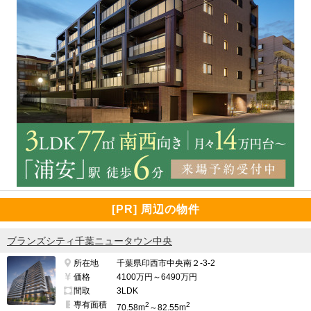
[PR] 周辺の物件
ブランズシティ千葉ニュータウン中央
所在地
千葉県印西市中央南２-3-2
価格
4100万円～6490万円
間取
3LDK
専有面積
2
2
70.58m
～82.55m