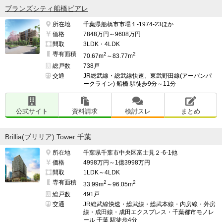
ブランズシティ船橋ビアレ
所在地
千葉県船橋市市場１-1974-23ほか
価格
7848万円～9608万円
間取
3LDK・4LDK
専有面積
2
2
70.67m
～83.77m
総戸数
738戸
交通
JR総武線・総武線快速、東武野田線(アーバンパ
ークライン) 船橋 駅徒歩9分～11分
公式サイト
資料請求
検討スレ
まとめ
Brillia(ブリリア) Tower 千葉
所在地
千葉県千葉市中央区富士見２-6-1他
価格
4998万円～1億3998万円
間取
1LDK～4LDK
専有面積
2
2
33.99m
～96.05m
総戸数
491戸
交通
JR総武線快速・総武線・総武本線・内房線・外房
線・成田線・成田エクスプレス・千葉都市モノレ
ール 千葉 駅徒歩4分