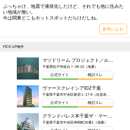
ぶっちゃけ、地震で液状化したけど、それでも他に住みた
い地域が無い。
今は関東どこもホットスポットだらけだしね。
参考になる!
PICK UP物件
マツドリーム プロジェクト／ルネ松戸みのり台
千葉県松戸市稔台７-38-10（地番）
公式サイト
検討スレ
ヴァースクレイシアIDZ千葉
千葉県千葉市中央区新宿１-17-9（住居表示）ほか
公式サイト
検討スレ
グランドパレス本千葉ザ・マークス
千葉県千葉市中央区神明町26番1（地番）