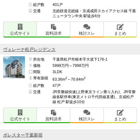
総戸数
401戸
交通
北総鉄道北総線・京成成田スカイアクセス線 千葉
ニュータウン中央 駅徒歩6分
公式サイト
資料請求
検討スレ
まとめ
ヴェレーナ松戸レジデンス
所在地
千葉県松戸市根本字大道下176-1
価格
5998万円～7998万円
間取
3LDK
専有面積
2
2
63.36m
～70.84m
総戸数
47戸
交通
JR常磐線快速(上野東京ライン乗り入れ)、JR常磐
線各駅停車(東京メトロ千代田線直通)、京成松戸
線 松戸 駅徒歩10分
公式サイト
資料請求
検討スレ
まとめ
ポレスター千葉新宿