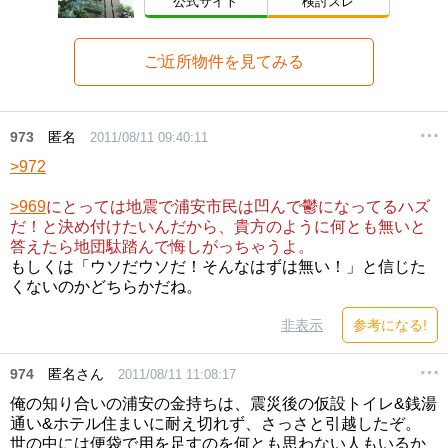
公式サイト
検討スレ
ご近所物件を見てみる
973
匿名
2011/08/11 09:40:11
>972
>969
にとっては地震で浦安市民は凹んで鬱になってるハズ
だ！と決め付けたいんだから、貴方のように何とも無いと
答えたら地団駄踏んで悔しがっちゃうよ。
もしくは「ウソだウソだ！そんなはずは無い！」と信じた
くないのかどちらかだね。
非表示
参考になる!
974
匿名さん
2011/08/11 11:08:17
俺の知り合いの浦安の金持ちは、震災後の仮設トイレ&銭湯
通い&ホテル住まいに耐え切れず、さっさと引越したぞ。
世の中には便袋で用を足すのを何とも思わない人もいるか