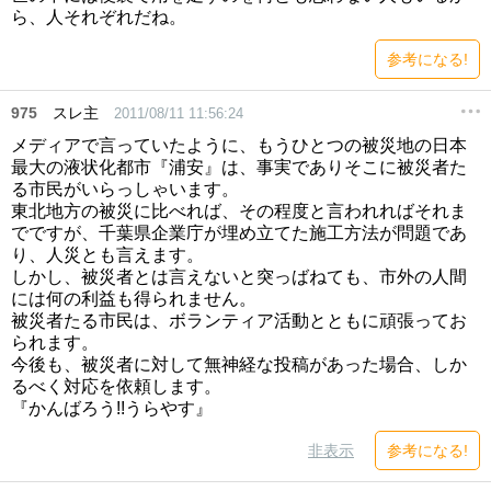
ら、人それぞれだね。
参考になる!
975
スレ主
2011/08/11 11:56:24
メディアで言っていたように、もうひとつの被災地の日本
最大の液状化都市『浦安』は、事実でありそこに被災者た
る市民がいらっしゃいます。
東北地方の被災に比べれば、その程度と言われればそれま
でですが、千葉県企業庁が埋め立てた施工方法が問題であ
り、人災とも言えます。
しかし、被災者とは言えないと突っばねても、市外の人間
には何の利益も得られません。
被災者たる市民は、ボランティア活動とともに頑張ってお
られます。
今後も、被災者に対して無神経な投稿があった場合、しか
るべく対応を依頼します。
『かんばろう!!うらやす』
非表示
参考になる!