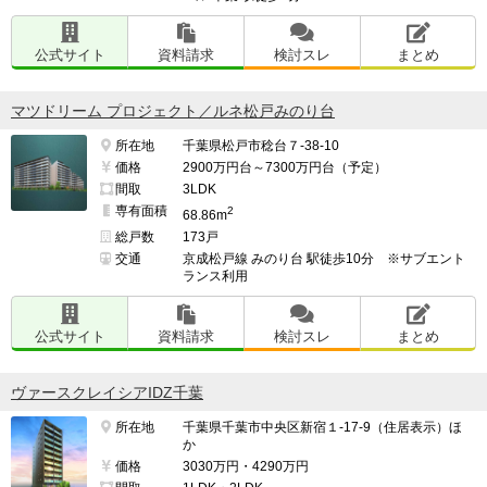
公式サイト
資料請求
検討スレ
まとめ
マツドリーム プロジェクト／ルネ松戸みのり台
所在地
千葉県松戸市稔台７-38-10
価格
2900万円台～7300万円台（予定）
間取
3LDK
専有面積
2
68.86m
総戸数
173戸
交通
京成松戸線 みのり台 駅徒歩10分 ※サブエント
ランス利用
公式サイト
資料請求
検討スレ
まとめ
ヴァースクレイシアIDZ千葉
所在地
千葉県千葉市中央区新宿１-17-9（住居表示）ほ
か
価格
3030万円・4290万円