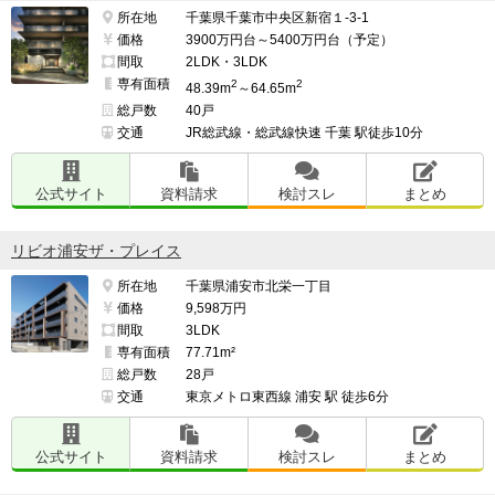
所在地
千葉県千葉市中央区新宿１-3-1
価格
3900万円台～5400万円台（予定）
間取
2LDK・3LDK
専有面積
2
2
48.39m
～64.65m
総戸数
40戸
交通
JR総武線・総武線快速 千葉 駅徒歩10分
公式サイト
資料請求
検討スレ
まとめ
リビオ浦安ザ・プレイス
所在地
千葉県浦安市北栄一丁目
価格
9,598万円
間取
3LDK
専有面積
77.71m²
総戸数
28戸
交通
東京メトロ東西線 浦安 駅 徒歩6分
公式サイト
資料請求
検討スレ
まとめ