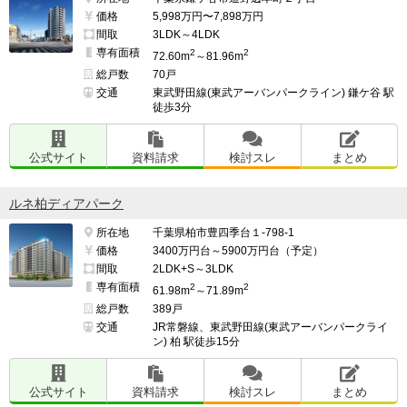
価格
5,998万円〜7,898万円
間取
3LDK～4LDK
専有面積
2
2
72.60m
～81.96m
総戸数
70戸
交通
東武野田線(東武アーバンパークライン) 鎌ケ谷 駅
徒歩3分
公式サイト
資料請求
検討スレ
まとめ
ルネ柏ディアパーク
所在地
千葉県柏市豊四季台１-798-1
価格
3400万円台～5900万円台（予定）
間取
2LDK+S～3LDK
専有面積
2
2
61.98m
～71.89m
総戸数
389戸
交通
JR常磐線、東武野田線(東武アーバンパークライ
ン) 柏 駅徒歩15分
公式サイト
資料請求
検討スレ
まとめ