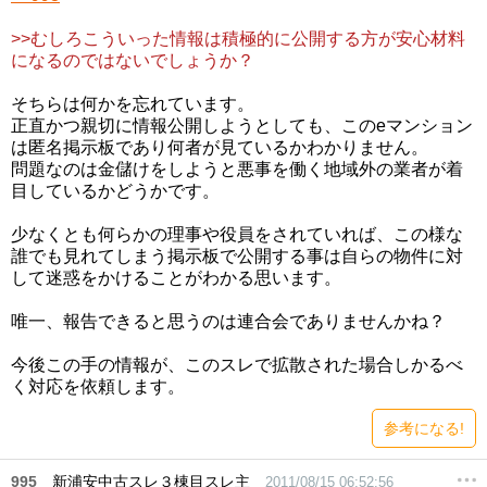
>>むしろこういった情報は積極的に公開する方が安心材料
になるのではないでしょうか？
そちらは何かを忘れています。
正直かつ親切に情報公開しようとしても、このeマンション
は匿名掲示板であり何者が見ているかわかりません。
問題なのは金儲けをしようと悪事を働く地域外の業者が着
目しているかどうかです。
少なくとも何らかの理事や役員をされていれば、この様な
誰でも見れてしまう掲示板で公開する事は自らの物件に対
して迷惑をかけることがわかる思います。
唯一、報告できると思うのは連合会でありませんかね？
今後この手の情報が、このスレで拡散された場合しかるべ
く対応を依頼します。
参考になる!
995
新浦安中古スレ３棟目スレ主
2011/08/15 06:52:56