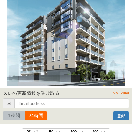
スレの更新情報を受け取る
Mail-Wind
1時間
24時間
登録
20レス
50レス
100レス
200レス