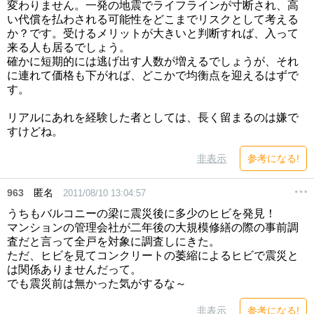
変わりません。一発の地震でライフラインが寸断され、高
い代償を払わされる可能性をどこまでリスクとして考える
か？です。受けるメリットが大きいと判断すれば、入って
来る人も居るでしょう。
確かに短期的には逃げ出す人数が増えるでしょうが、それ
に連れて価格も下がれば、どこかで均衡点を迎えるはずで
す。
リアルにあれを経験した者としては、長く留まるのは嫌で
すけどね。
非表示
参考になる!
963
匿名
2011/08/10 13:04:57
うちもバルコニーの梁に震災後に多少のヒビを発見！
マンションの管理会社が二年後の大規模修繕の際の事前調
査だと言って全戸を対象に調査しにきた。
ただ、ヒビを見てコンクリートの萎縮によるヒビで震災と
は関係ありませんだって。
でも震災前は無かった気がするな～
非表示
参考になる!