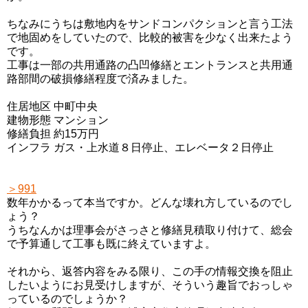
ちなみにうちは敷地内をサンドコンパクションと言う工法
で地固めをしていたので、比較的被害を少なく出来たよう
です。
工事は一部の共用通路の凸凹修繕とエントランスと共用通
路部間の破損修繕程度で済みました。
住居地区 中町中央
建物形態 マンション
修繕負担 約15万円
インフラ ガス・上水道８日停止、エレベータ２日停止
＞991
数年かかるって本当ですか。どんな壊れ方しているのでし
ょう？
うちなんかは理事会がさっさと修繕見積取り付けて、総会
で予算通して工事も既に終えていますよ。
それから、返答内容をみる限り、この手の情報交換を阻止
したいようにお見受けしますが、そういう趣旨でおっしゃ
っているのでしょうか？