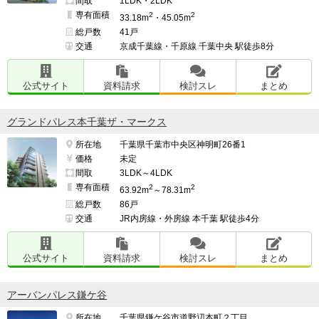
間取
1LDK・2LDK
専有面積
2
2
33.18m
・45.05m
総戸数
41戸
交通
京成千葉線・千原線 千葉中央 駅徒歩8分
公式サイト
資料請求
検討スレ
まとめ
グランドパレス本千葉ザ・マークス
所在地
千葉県千葉市中央区神明町26番1
価格
未定
間取
3LDK～4LDK
専有面積
2
2
63.92m
～78.31m
総戸数
86戸
交通
JR内房線・外房線 本千葉 駅徒歩4分
公式サイト
資料請求
検討スレ
まとめ
アーバンパレス鎌ケ谷
所在地
千葉県鎌ケ谷市道野辺本町２丁目