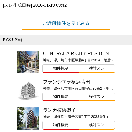
[スレ作成日時]
2016-01-19 09:42
ご近所物件を見てみる
PICK UP物件
CENTRAL AIR CITY RESIDENCE II（セントラルエアシティ レジデンスII）
神奈川県川崎市幸区塚越4丁目298-4（地番）
物件概要
検討スレ
ブランシエラ横浜蒔田
神奈川県横浜市南区蒔田町字西96番2（地番）
物件概要
検討スレ
ランカ横浜磯子
神奈川県横浜市磯子区森1丁目2033番5（地番）
物件概要
検討スレ