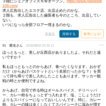
３階にシェアオフィスＮＷオープン。
https://www.newwork
109.com/
求人広告出したエステ店、出店止めたのかな。
２階も、求人広告出した歯医者も今のところ、出店してい
ない。
いつになっら全部フロアー埋まるのかな。
非表示
投稿する
参考になる!
91
匿名さん
2016/09/02 03:35:11
ほっともっと、美しが丘西店がありましたよ。それだと遠
いですか？
私もほっともっとのからあげ、食べたくなります。おかず
だけ（からあげバスケットという名前だったかな？）を買
って持ち帰りで差し入れしたこともあります。サッカー観
戦の時とか便利ですよね。
からあげ、自宅で作る時はオールスパイス、チリペッパ
ー、カレー粉をちょっとずつ入れます。塩、こしょうだけ
よりもスパイシーになっておいしいんです。特に、カレー
粉。カレーの味は全くしなくてスパイシーさに深みが増す