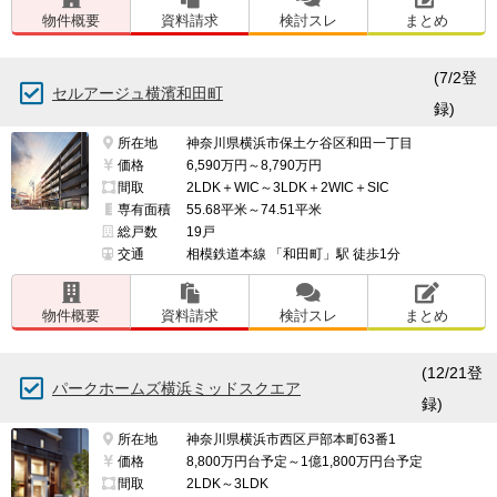
物件概要
資料請求
検討スレ
まとめ
(7/2登
セルアージュ横濱和田町
録)
所在地
神奈川県横浜市保土ケ谷区和田一丁目
価格
6,590万円～8,790万円
間取
2LDK＋WIC～3LDK＋2WIC＋SIC
専有面積
55.68平米～74.51平米
総戸数
19戸
交通
相模鉄道本線 「和田町」駅 徒歩1分
物件概要
資料請求
検討スレ
まとめ
(12/21登
パークホームズ横浜ミッドスクエア
録)
所在地
神奈川県横浜市西区戸部本町63番1
価格
8,800万円台予定～1億1,800万円台予定
間取
2LDK～3LDK