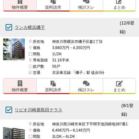
物件概要
資料請求
検討スレ
まとめ
(12/6登
ランカ横浜磯子
録)
所在地
神奈川県横浜市磯子区森1丁目
価格
3,880万円・4,350万円
間取
1LDK
専有面積
31.16平米
総戸数
56戸
交通
京浜東北線 「磯子」駅 徒歩3分
物件概要
資料請求
検討スレ
まとめ
(8/1登
リビオ川崎鹿島田テラス
録)
所在地
神奈川県川崎市幸区下平間字池渕耕地387番1
価格
6,488万円～8,148万円
間取
3LDK～4LDK