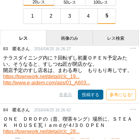
20レス
50レス
100レス
5
1
2
3
4
レス
画像のみ
レス検索
83
匿名さん
2016/04/25 16:26:27
テラスダイニング内に？回転ずし初夏ＯＰＥＮ予定みた
い。そうなると、すしつね匠が閉店かな。
開店予定のすし店名は、まわる寿し もりもり寿しです。
https://townwork.net/detail/clc_19...
http://www.e-aidem.com/aps/01_A603...
非表示
投稿する
参考になる!
84
匿名さん
2016/04/25 16:26:42
ＯＮＥ ＤＲＯＰの（昔、喫茶キング）場所に、ＳＴＥＡ
Ｋ ＨＯＵＳＥ瓦ｌａｍｄが４/３０ ＯＰＥＮ
https://townwork.net/detail/clc_28...