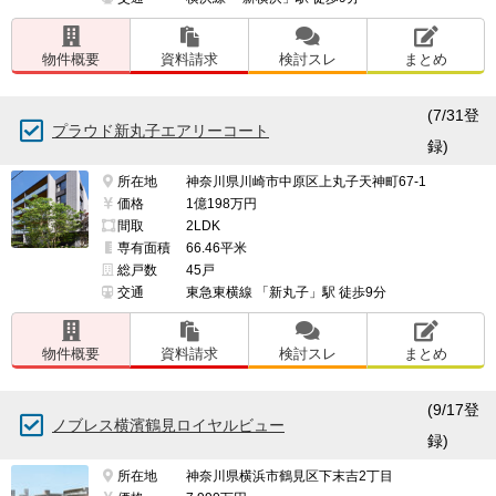
物件概要
資料請求
検討スレ
まとめ
(7/31登
プラウド新丸子エアリーコート
録)
所在地
神奈川県川崎市中原区上丸子天神町67-1
価格
1億198万円
間取
2LDK
専有面積
66.46平米
総戸数
45戸
交通
東急東横線 「新丸子」駅 徒歩9分
物件概要
資料請求
検討スレ
まとめ
(9/17登
ノブレス横濱鶴見ロイヤルビュー
録)
所在地
神奈川県横浜市鶴見区下末吉2丁目