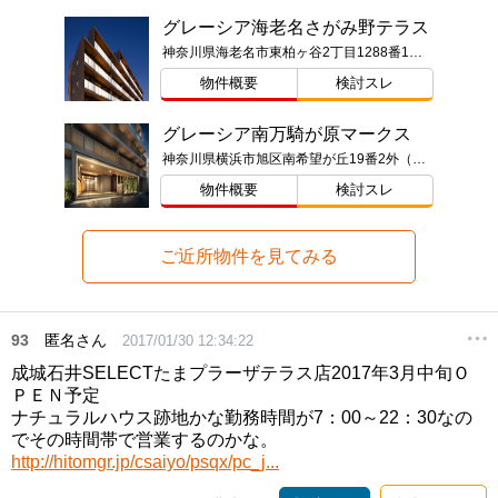
グレーシア海老名さがみ野テラス
神奈川県海老名市東柏ヶ谷2丁目1288番1（地番）
物件概要
検討スレ
グレーシア南万騎が原マークス
神奈川県横浜市旭区南希望が丘19番2外（地番）
物件概要
検討スレ
ご近所物件を見てみる
93
匿名さん
2017/01/30 12:34:22
成城石井SELECTたまプラーザテラス店2017年3月中旬Ｏ
ＰＥＮ予定
ナチュラルハウス跡地かな勤務時間が7：00～22：30なの
でその時間帯で営業するのかな。
http://hitomgr.jp/csaiyo/psqx/pc_j...