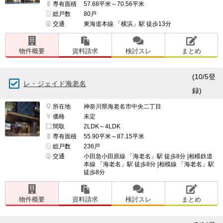
専有面積
57.68平米～70.56平米
総戸数
80戸
交通
東海道本線 「横浜」駅 徒歩13分
物件概要
資料請求
検討スレ
まとめ
(10/5登
レ・ジェイド海老名
録)
所在地
神奈川県海老名市中央二丁目
価格
未定
間取
2LDK～4LDK
専有面積
55.90平米～87.15平米
総戸数
236戸
交通
小田急小田原線 「海老名」駅 徒歩8分 |相模鉄道
本線 「海老名」駅 徒歩8分 |相模線 「海老名」駅
徒歩8分
物件概要
資料請求
検討スレ
まとめ