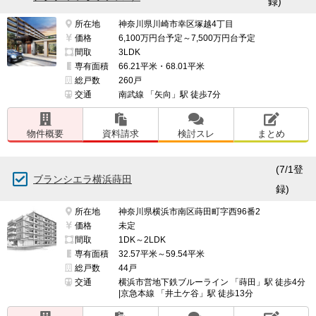
録)
所在地
神奈川県川崎市幸区塚越4丁目
価格
6,100万円台予定～7,500万円台予定
間取
3LDK
専有面積
66.21平米・68.01平米
総戸数
260戸
交通
南武線 「矢向」駅 徒歩7分
物件概要
資料請求
検討スレ
まとめ
(7/1登
ブランシエラ横浜蒔田
録)
所在地
神奈川県横浜市南区蒔田町字西96番2
価格
未定
間取
1DK～2LDK
専有面積
32.57平米～59.54平米
総戸数
44戸
交通
横浜市営地下鉄ブルーライン 「蒔田」駅 徒歩4分
|京急本線 「井土ケ谷」駅 徒歩13分