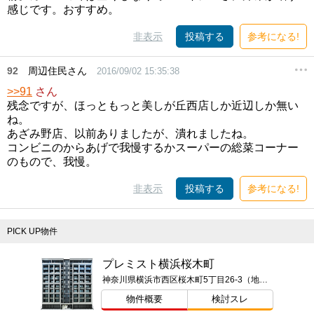
感じです。おすすめ。
非表示
投稿する
参考になる!
92
周辺住民さん
2016/09/02 15:35:38
>>91
さん
残念ですが、ほっともっと美しが丘西店しか近辺しか無い
ね。
あざみ野店、以前ありましたが、潰れましたね。
コンビニのからあげで我慢するかスーパーの総菜コーナー
のもので、我慢。
非表示
投稿する
参考になる!
PICK UP物件
プレミスト横浜桜木町
神奈川県横浜市西区桜木町5丁目26-3（地番）
物件概要
検討スレ