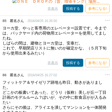
非表示
投稿する
参考になる!
85
匿名さん
2016/04/25 16:26:50
ヨーカ堂、やっと客専用のエレベーター設置です。今まで
は、バックヤード内の荷物用エレベーターを使用してまし
たね。
しばらの間は、建物とヨーカ堂は、安泰だ。
これで、早期閉店リストに無いのが確定かな。（５月下旬
から使用出来るみたい）
非表示
投稿する
参考になる!
86
匿名さん
2016/04/25 16:27:02
フィットケア＆サイゼリア跡地も昨日、動きがありまし
た。
どこかの板書いてあった、どうり（仮称）美しが丘一丁目
計画のモデルルーム？ぽいが、その中に飲食店がが入るみ
たい
さらにその後は、アライエを潰してマンションを一体開発