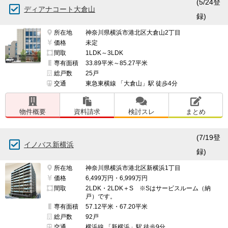
(5/24登
ディアナコート大倉山
録)
所在地
神奈川県横浜市港北区大倉山2丁目
価格
未定
間取
1LDK～3LDK
専有面積
33.89平米～85.27平米
総戸数
25戸
交通
東急東横線 「大倉山」駅 徒歩4分
物件概要
資料請求
検討スレ
まとめ
(7/19登
イノバス新横浜
録)
所在地
神奈川県横浜市港北区新横浜1丁目
価格
6,499万円・6,999万円
間取
2LDK・2LDK＋S ※Sはサービスルーム（納
戸）です。
専有面積
57.12平米・67.20平米
総戸数
92戸
交通
横浜線 「新横浜」駅 徒歩9分