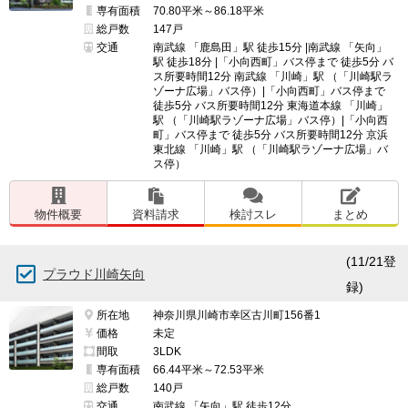
専有面積
70.80平米～86.18平米
総戸数
147戸
交通
南武線 「鹿島田」駅 徒歩15分 |南武線 「矢向」
駅 徒歩18分 |「小向西町」バス停まで 徒歩5分 バ
ス所要時間12分 南武線 「川崎」駅 （「川崎駅ラ
ゾーナ広場」バス停）|「小向西町」バス停まで
徒歩5分 バス所要時間12分 東海道本線 「川崎」
駅 （「川崎駅ラゾーナ広場」バス停）|「小向西
町」バス停まで 徒歩5分 バス所要時間12分 京浜
東北線 「川崎」駅 （「川崎駅ラゾーナ広場」バ
ス停）
物件概要
資料請求
検討スレ
まとめ
(11/21登
プラウド川崎矢向
録)
所在地
神奈川県川崎市幸区古川町156番1
価格
未定
間取
3LDK
専有面積
66.44平米～72.53平米
総戸数
140戸
交通
南武線 「矢向」駅 徒歩12分