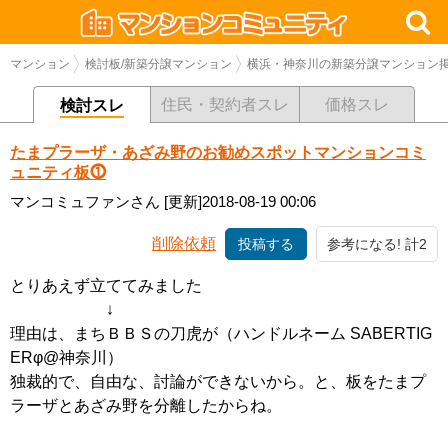
マンション
検討板/新築分譲マンション
横浜・神奈川の新築分譲マンション
住民・契約者スレ
価格スレ
検討スレ
たまプラーザ・あざみ野のお勧めスポットマンションコミ
ュニティ板⓵
マンコミュファンさん
[更新]2018-08-19 00:06
削除依頼
投稿する
参考になる! 計2
とりあえず立ててみました
↓
理由は、まちＢＢＳの刀虎が（ハンドルネーム SABERTIG
ERφ@神奈川）
独裁的で、自由な、討論ができないから。と、板をたまプ
ラーザとあざみ野を分離したからね。