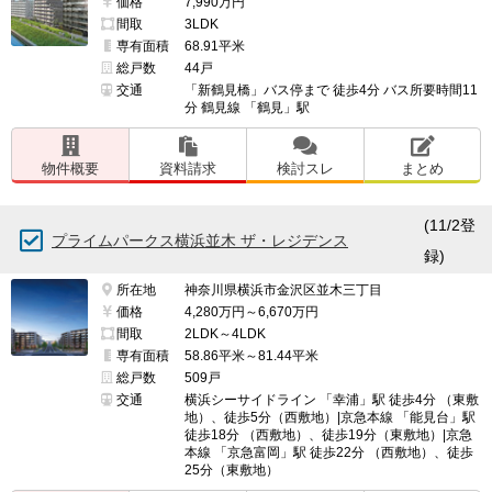
価格
7,990万円
間取
3LDK
専有面積
68.91平米
総戸数
44戸
交通
「新鶴見橋」バス停まで 徒歩4分 バス所要時間11
分 鶴見線 「鶴見」駅
物件概要
資料請求
検討スレ
まとめ
(11/2登
プライムパークス横浜並木 ザ・レジデンス
録)
所在地
神奈川県横浜市金沢区並木三丁目
価格
4,280万円～6,670万円
間取
2LDK～4LDK
専有面積
58.86平米～81.44平米
総戸数
509戸
交通
横浜シーサイドライン 「幸浦」駅 徒歩4分 （東敷
地）、徒歩5分（西敷地）|京急本線 「能見台」駅
徒歩18分 （西敷地）、徒歩19分（東敷地）|京急
本線 「京急富岡」駅 徒歩22分 （西敷地）、徒歩
25分（東敷地）