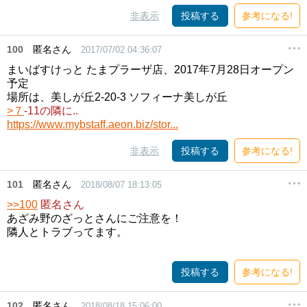
非表示
投稿する
参考になる!
100
匿名さん
2017/07/02 04:36:07
まいばすけっと たまプラーザ店、2017年7月28日オープン
予定
場所は、美しが丘2-20-3 ソフィーナ美しが丘
>７
-11の隣に..
https://www.mybstaff.aeon.biz/stor...
非表示
投稿する
参考になる!
101
匿名さん
2018/08/07 18:13:05
>>100
匿名さん
あざみ野のざっとさんにご注意を！
隣人とトラブってます。
投稿する
参考になる!
102
匿名さん
2018/08/18 15:06:00