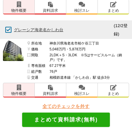
物件概要
資料請求
検討スレ
まとめ
(12/2登
グレーシア海老名かしわ台
録)
所在地
神奈川県海老名市柏ケ谷三丁目
価格
5,048万円・5,878万円
間取
2LDK＋S・3LDK ※Sはサービスルーム（納
戸）です。
専有面積
67.27平米
総戸数
76戸
交通
相模鉄道本線 「かしわ台」駅 徒歩3分
物件概要
資料請求
検討スレ
まとめ
全てのチェックを外す