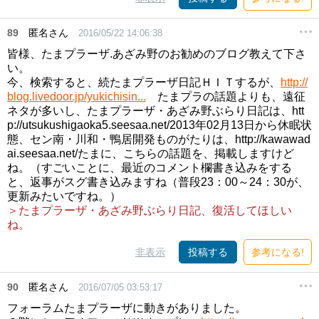
89
匿名さん
2016/05/22 14:06:38
皆様、たまプラーザ.あざみ野のお勧めのブログ教えて下さ
い。
今、検索すると、続たまプラーザ日記ＨＩＴするが、
http://
blog.livedoor.jp/yukichisin...
たまプラの話題よりも、遠征
ネタが多いし、たまプラーザ・あざみ野ぶらり日記は、htt
p://utsukushigaoka5.seesaa.net/2013年02月13日から休眠状
態、セン南・川和・鴨居開発ものがたりは、http://kawawad
ai.seesaa.net/たまに、こちらの話題を、掲載しますけど
ね。（すごいことに、最近のコメント欄書き込みをする
と、返事がスグ書き込みますね（普段23：00～24：30が、
更新みたいですね。）
＞たまプラーザ・あざみ野ぶらり日記、復活してほしい
ね。
非表示
投稿する
参考になる!
90
匿名さん
2016/07/05 03:53:17
フォーラムたまプラーザに動きがありました。