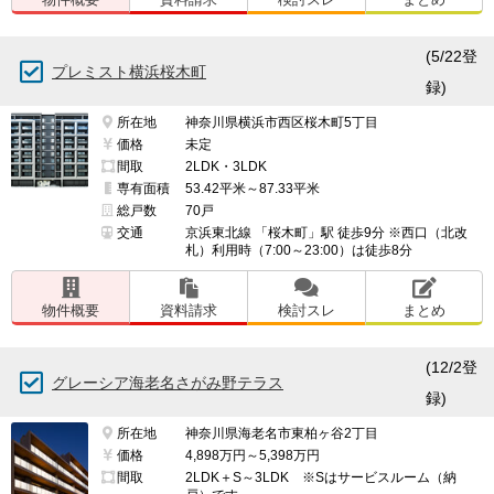
(5/22登
プレミスト横浜桜木町
録)
所在地
神奈川県横浜市西区桜木町5丁目
価格
未定
間取
2LDK・3LDK
専有面積
53.42平米～87.33平米
総戸数
70戸
交通
京浜東北線 「桜木町」駅 徒歩9分 ※西口（北改
札）利用時（7:00～23:00）は徒歩8分
物件概要
資料請求
検討スレ
まとめ
(12/2登
グレーシア海老名さがみ野テラス
録)
所在地
神奈川県海老名市東柏ヶ谷2丁目
価格
4,898万円～5,398万円
間取
2LDK＋S～3LDK ※Sはサービスルーム（納