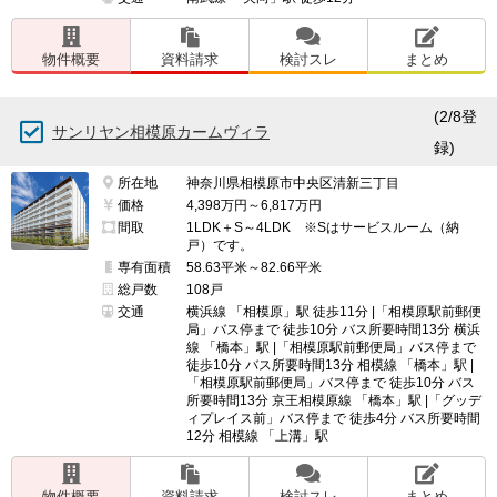
物件概要
資料請求
検討スレ
まとめ
(2/8登
サンリヤン相模原カームヴィラ
録)
所在地
神奈川県相模原市中央区清新三丁目
価格
4,398万円～6,817万円
間取
1LDK＋S～4LDK ※Sはサービスルーム（納
戸）です。
専有面積
58.63平米～82.66平米
総戸数
108戸
交通
横浜線 「相模原」駅 徒歩11分 |「相模原駅前郵便
局」バス停まで 徒歩10分 バス所要時間13分 横浜
線 「橋本」駅 |「相模原駅前郵便局」バス停まで
徒歩10分 バス所要時間13分 相模線 「橋本」駅 |
「相模原駅前郵便局」バス停まで 徒歩10分 バス
所要時間13分 京王相模原線 「橋本」駅 |「グッデ
ィプレイス前」バス停まで 徒歩4分 バス所要時間
12分 相模線 「上溝」駅
物件概要
資料請求
検討スレ
まとめ