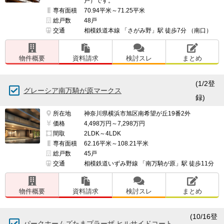
戸）です。
専有面積
70.94平米～71.25平米
総戸数
48戸
交通
相模鉄道本線 「さがみ野」駅 徒歩7分 （南口）
物件概要
資料請求
検討スレ
まとめ
(1/2登
グレーシア南万騎が原マークス
録)
所在地
神奈川県横浜市旭区南希望が丘19番2外
価格
4,498万円～7,298万円
間取
2LDK～4LDK
専有面積
62.16平米～108.21平米
総戸数
45戸
交通
相模鉄道いずみ野線 「南万騎が原」駅 徒歩11分
物件概要
資料請求
検討スレ
まとめ
(10/16登
パークホームズたまプラーザ ヒルサイドコート