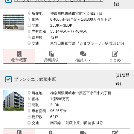
録)
所在地
神奈川県川崎市宮前区犬蔵2丁目
価格
6,400万円台予定～1億300万円台予定
間取
2LDK～3LDK
専有面積
55.14平米～77.40平米
総戸数
72戸
交通
東急田園都市線 「たまプラーザ」駅 徒歩14分
物件概要
資料請求
検討スレ
まとめ
(11/2登
ブランシエラ武蔵中原
録)
所在地
神奈川県川崎市中原区下小田中六丁目
価格
1億598万円
間取
2LDK
専有面積
96.26平米
総戸数
62戸
交通
南武線 「武蔵中原」駅 徒歩14分