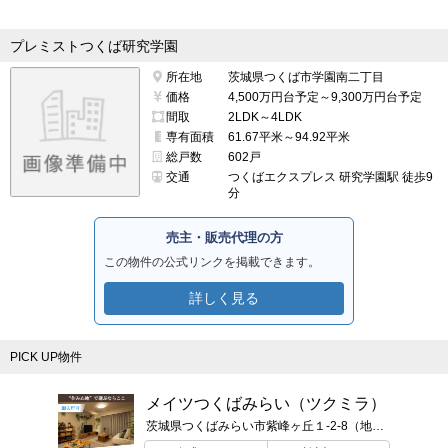
プレミストつくば研究学園
所在地
茨城県つくば市学園南二丁目
価格
4,500万円台予定～9,300万円台予定
間取
2LDK～4LDK
専有面積
61.67平米～94.92平米
総戸数
602戸
交通
つくばエクスプレス 研究学園駅 徒歩9
分
売主・販売代理の方
この物件の公式リンクを掲載できます。
詳しく見る
PICK UP物件
メイツつくばみらい（ツクミラ）
茨城県つくばみらい市紫峰ヶ丘１-2-8（地番）