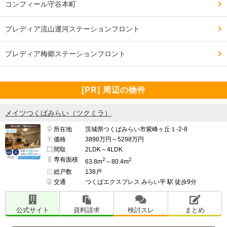
コンフィール守谷本町
販売戸数150戸

プレディア流山運河ステーションフロント
専有面積61.67m2～108.17m2

販売価格4,490万円～14,980万円

プレディア梅郷ステーションフロント
最多販売価格帯5,400万円台(10戸)

間取り2LDK(22戸)～4LDK(50戸)

[PR] 周辺の物件
管理費／月額11,000円～19,400円

メイツつくばみらい（ツクミラ）
修繕積立金／月額8,900円～15,600円

インターネット使用料／月額1,210円

所在地
茨城県つくばみらい市紫峰ヶ丘１-2-8
価格
3898万円～5298万円
その他の使用料／月額Tebra connect利用料／132円

間取
2LDK～4LDK
D'sエネルギープラン料金／月額88円
専有面積
2
2
63.8m
～80.4m
総戸数
138戸
交通
つくばエクスプレス みらい平 駅 徒歩9分
公式サイト
資料請求
検討スレ
まとめ