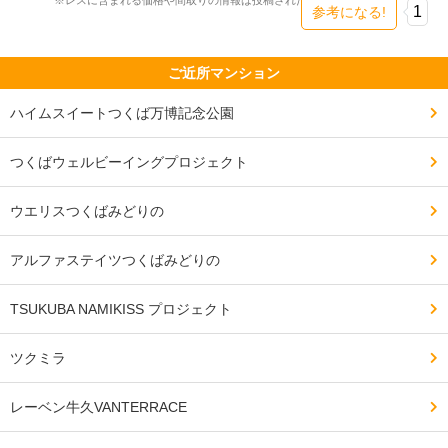
13階　6510万円　坪単価284万円

1
参考になる!
CU　3LDK　76.35m2

ご近所マンション
9階　6340万円　坪単価275万円

ハイムスイートつくば万博記念公園
AB　4LDK　77.87m2

3階　6090万円　坪単価259万円

つくばウェルビーイングプロジェクト
BH-1　4LDK　108.17m2

ウエリスつくばみどりの
5階　8790万円　坪単価269万円

アルファステイツつくばみどりの
BR　4LDK　81.86m2

4階　6860万円　坪単価277万円

TSUKUBA NAMIKISS プロジェクト
CV-2　4LDK　105.65m2

ツクミラ
11階　9980万円　坪単価312万円

レーベン牛久VANTERRACE
第1期1次物件概要
