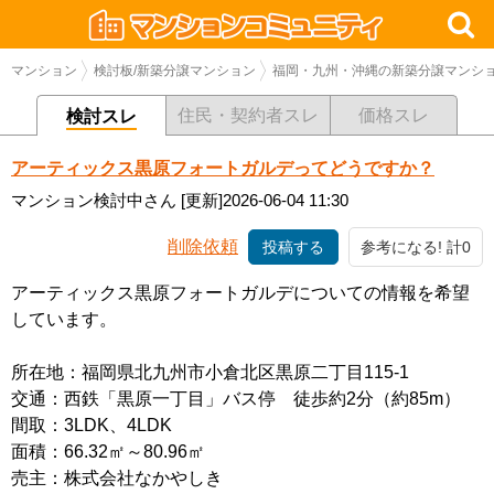
マンション
検討板/新築分譲マンション
福岡・九州・沖縄の新築分譲マンシ
住民・契約者スレ
価格スレ
検討スレ
アーティックス黒原フォートガルデってどうですか？
マンション検討中さん
[更新]2026-06-04 11:30
削除依頼
投稿する
参考になる! 計0
アーティックス黒原フォートガルデについての情報を希望
しています。
所在地：福岡県北九州市小倉北区黒原二丁目115-1
交通：西鉄「黒原一丁目」バス停 徒歩約2分（約85m）
間取：3LDK、4LDK
面積：66.32㎡～80.96㎡
売主：株式会社なかやしき