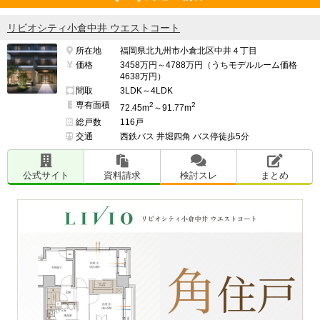
リビオシティ小倉中井 ウエストコート
所在地
福岡県北九州市小倉北区中井４丁目
価格
3458万円～4788万円（うちモデルルーム価格
4638万円）
間取
3LDK～4LDK
専有面積
2
2
72.45m
～91.77m
総戸数
116戸
交通
西鉄バス 井堀四角 バス停徒歩5分
公式サイト
資料請求
検討スレ
まとめ