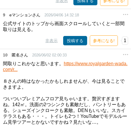
非表示
投稿する
参考になる!
9
eマンションさん
2026/04/06 14:32:18
公式サイトのトップから画面スクロールしていくと一部間
取りは見える。
1
非表示
投稿する
参考になる!
10
匿名さん
2026/06/02 02:00:33
間取りこれかなと思います。
https://www.royalgarden-wada.
com/r...
８さんの時はなかったかもしれませんが、今は見ることで
きますよ。
ついついプレミアムフロア見ちゃいます。贅沢すぎます
ね。142㎡。洗面の2つシンクも素敵だし、パントリーもあ
る。シューズインクロークも素敵。DENもいいな。スカイ
テラスもある・・・。トイレも2つ！YouTubeでモデルルー
ム見学ツアーとかないですかね？見たいな…。