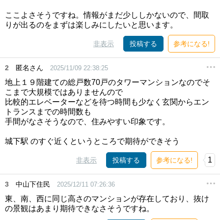
ここよさそうですね。情報がまだ少ししかないので、間取
りが出るのをまずは楽しみにしたいと思います。
非表示
投稿する
参考になる!
2
匿名さん
2025/11/09 22:38:25
地上１９階建ての総戸数70戸のタワーマンションなのでそ
こまで大規模ではありませんので
比較的エレベーターなどを待つ時間も少なく玄関からエン
トランスまでの時間数も
手間がなさそうなので、住みやすい印象です。
城下駅 のすぐ近くというところで期待ができそう
1
非表示
投稿する
参考になる!
3
中山下住民
2025/12/11 07:26:36
東、南、西に同じ高さのマンションが存在しており、抜け
の景観はあまり期待できなさそうですね。