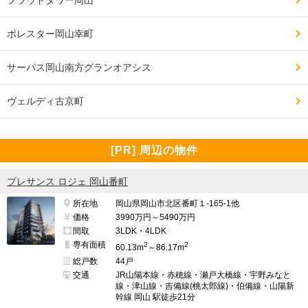
ポレスター岡山幸町
サーパス岡山南方グランオアシス
ヴェルディ古京町
[PR] 周辺の物件
プレサンス ロジェ 岡山番町
所在地
岡山県岡山市北区番町１-165-1他
価格
3990万円～5490万円
間取
3LDK・4LDK
専有面積
2
2
60.13m
～86.17m
総戸数
44戸
交通
JR山陽本線・赤穂線・瀬戸大橋線・宇野みなと
線・津山線・吉備線(桃太郎線)・伯備線・山陽新
幹線 岡山 駅徒歩21分