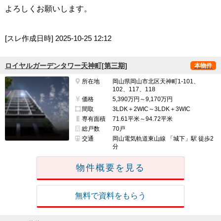
よろしくお願いします。
[スレ作成日時]
2025-10-25 12:12
ロイヤルガーデンタワー天神町[第三期]
本物件
所在地
岡山県岡山市北区天神町1-101、
102、117、118
価格
5,390万円～9,170万円
間取
3LDK＋2WIC～3LDK＋3WIC
専有面積
71.61平米～94.72平米
総戸数
70戸
交通
岡山電気軌道東山線 「城下」駅 徒歩2
分
物件概要を見る
無料で資料をもらう