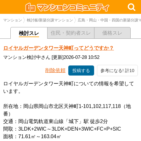
マンション
検討板/新築分譲マンション
広島・岡山・中国・四国の新築分譲
住民・契約者スレ
価格スレ
検討スレ
ロイヤルガーデンタワー天神町ってどうですか？
マンション検討中さん
[更新]2026-07-28 10:52
削除依頼
投稿する
参考になる! 計10
ロイヤルガーデンタワー天神町についての情報を希望して
います。
所在地：岡山県岡山市北区天神町1-101,102,117,118（地
番）
交通：岡山電気軌道東山線「城下」駅 徒歩2分
間取：3LDK+2WIC～3LDK+DEN+3WIC+FC+P+SIC
面積：71.61㎡～163.04㎡