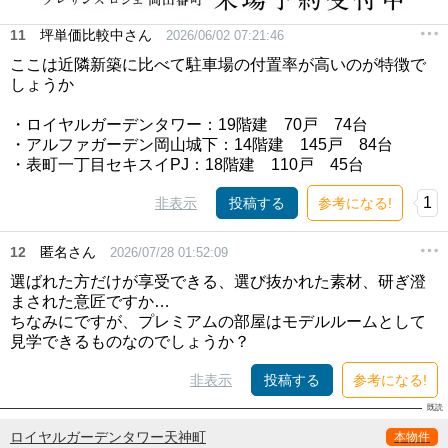
11
坪単価比較中さん
2026/06/02 07:21:46
ここは近隣新築に比べて駐車場の付置率が高いのが特徴で
しょうか
・ロイヤルガーデンタワー：19階建 70戸 74台
・アルファガーデン岡山城下：14階建 145戸 84台
・表町一丁目セキスイPJ：18階建 110戸 45台
1
非表示
投稿する
参考になる!
12
匿名さん
2026/07/28 01:52:09
選ばれた方だけが享受できる、選び抜かれた素材、研ぎ澄
まされた意匠ですか…
ちなみにですが、プレミアムの部屋はモデルルームとして
見学できるものなのでしょうか？
非表示
投稿する
参考になる!
ロイヤルガーデンタワー天神町
本物件