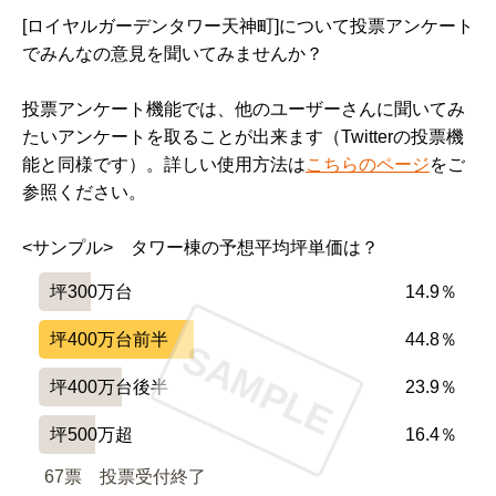
[ロイヤルガーデンタワー天神町]について投票アンケート
でみんなの意見を聞いてみませんか？
投票アンケート機能では、他のユーザーさんに聞いてみ
たいアンケートを取ることが出来ます（Twitterの投票機
能と同様です）。詳しい使用方法は
こちらのページ
をご
参照ください。
<サンプル>　タワー棟の予想平均坪単価は？
坪300万台
14.9％
坪400万台前半
44.8％
SAMPLE
坪400万台後半
23.9％
坪500万超
16.4％
67票　
投票受付終了