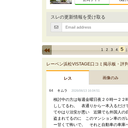
スレの更新情報を受け取る
5
1
2
3
4
レーベン浜松VISTAGE口コミ掲示板・評
画像のみ
レス
64
キムラ
2026/06/13 16:04:51
検討中の方は毎週金曜日夜２０時ー２２
ししてるわ。 表通りから一本入るだけ
てやはり治安が悪い 近隣でも外国人の
盗まれてるのに このマンション車のガ
ー甘くて怖いで。 それと自動車の車庫