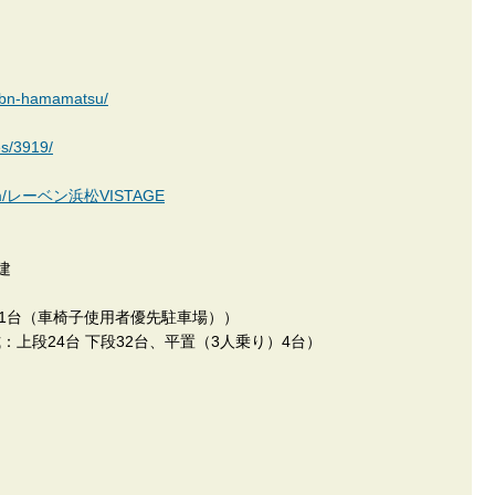
/lbn-hamamatsu/
es/3919/
n.com/レーベン浜松VISTAGE
建
置1台（車椅子使用者優先駐車場））
：上段24台 下段32台、平置（3人乗り）4台）