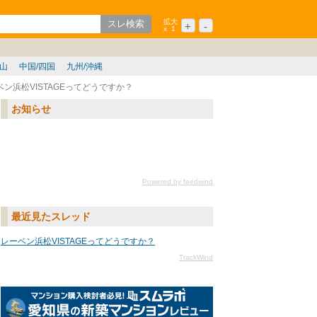
拡大
+
-
x
1
ション
シニア
歌山
中国/四国
九州/沖縄
ベン浜松VISTAGEってどうですか？
お知らせ
Powered by feedwind
最近見たスレッド
レーベン浜松VISTAGEってどうですか？
TrackWind
名古屋の新築マンションレ