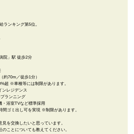
供給ランキング第5位。
。
病院」駅 徒歩2分
接
約70m／徒歩1分）
00%超 ※車種等には制限があります。
インレジデンス
のプランニング
機・浴室TVなど標準採用
4時間ゴミ出し可を実現 ※制限があります。
意見を交換したいと思っています。
社のことについても教えてください。