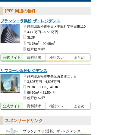
[PR] 周辺の物件
ブランシエラ浜松 ザ・レジデンス
静岡県浜松市中央区平田町字平田東110
4330万円～5770万円
3LDK
2
2
73.75m
～90.95m
総戸数 98戸
公式
サイト
資料
請求
検討
スレ
まとめ
リフローレ浜松レジデンス
静岡県浜松市中央区海老塚二丁目
3,695万円～4,895万円
2LDK、3LDK、4LDK
66.60m²～81.50m²
総戸数 52戸
公式
サイト
資料
請求
検討
スレ
まとめ
スポンサードリンク