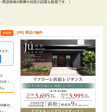
・周辺地域の医療や治安の話題も歓迎です。）
[PR] 周辺の物件
本物件
きます。
ス
静岡県浜松市中央区平田町字平田東110（地番）
スレ
静岡県浜松市中央区海老塚二丁目109番10ほか
スレ