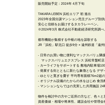
販売開始予定：2024年 4月下旬
TAKARA LEBEN 浜松エリア 初 進出
2023年全国分譲マンション売主グループ別
安心と信頼をお届けするタカラレーベン。
※2024年3月 株式会社不動産経済研究所調べ
都市機能が集積する中枢の地を謳歌する
JR「浜松」駅北口 徒歩9分 × 遠州鉄道「遠州
- 日常のお買い物に便利なマックスバリュ隣
マックスバリュエクスプレス 浜松常盤町店（
- カーライフをサポートする 敷地内駐車場1
- 発展する街とともに新たな象徴となる デザ
- ゆとりと寛ぎを齎す 平均専有面積76m2超
- オリジナル設備のたからの水をはじめ 食洗
- マンションならではの充実した共用施設 2
物件を検討中の方やご近所の方など、色々と
資産価値・相場や将来性、建設会社や管理会