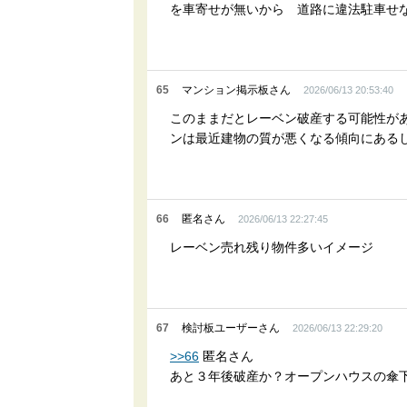
を車寄せが無いから 道路に違法駐車せ
65
マンション掲示板さん
2026/06/13 20:53:40
このままだとレーベン破産する可能性があ
ンは最近建物の質が悪くなる傾向にあるし利
66
匿名さん
2026/06/13 22:27:45
レーベン売れ残り物件多いイメージ
67
検討板ユーザーさん
2026/06/13 22:29:20
>>66
匿名さん
あと３年後破産か？オープンハウスの傘