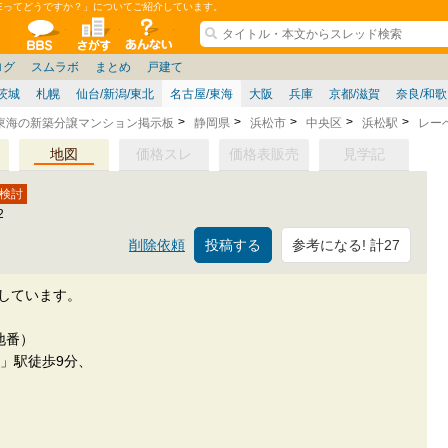
GEってどうですか？」についてご紹介しています。
ションコミュニティ
全掲示板
物件検索
サイトについて
ョン管理
記
ション質問
阪府
その他
家具
名古屋/東海
兵庫県
ニュース
ノウハウ
住宅質問
福岡県
大阪/兵庫/京都/関西
個人取引
東京都
管理会社/組合
政治
神奈川県
中国/四国/九州/沖縄
譲渡
防犯/防災/防音
埼玉県
ミクル
千葉県
使い方/練習
リフォーム
お知らせ
中古マン
ログ
スムラボ
まとめ
戸建て
茨城
札幌
仙台/新潟/東北
名古屋/東海
大阪
兵庫
京都/滋賀
奈良/和
東海の新築分譲マンション掲示板
静岡県
浜松市
中央区
浜松駅
レー
地図
価格スレ
価格表販売
見学記
2
参考になる! 計27
削除依頼
望しています。
地番）
松」駅徒歩9分、