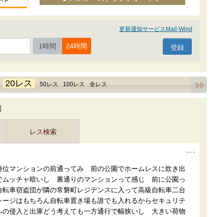
更新通知サービスMail-Wind
1時間
24時間
20レス
｜
50レス
100レス
全レス
判
レス検索
時位マンションの前通ってみ 前の公園でホームレスに炊き出
でムッチャ暗いし 裏通りのマンションって感じ 前に公園っ
自転車窃盗団が隣の常磐町レジデンスに入って高級自転車二台
レージはもちろん自転車置き場も誰でも入れるからセキュリテ
への侵入と出庫どう考えても一方通行で幅狭いし 大きい荷物