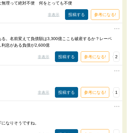
な無理って絶対不便 何をとっても不便
参考になる!
非表示
る。名前変えて負債額は3,300億ここも破産するか？レーベ
息がある負債が2,600億
参考になる!
2
非表示
参考になる!
1
非表示
下になりそうですね。