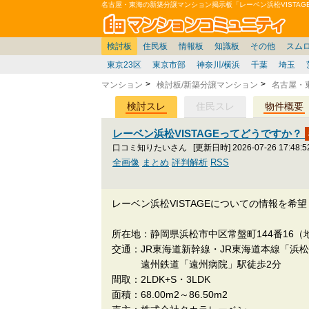
名古屋・東海の新築分譲マンション掲示板「レーベン浜松VISTA
マン
東京
価格表
住宅ローン
雑談
お便り返し
関東
東京都
注文住宅
神奈川
賃貸
中部
スムログ出張所
神奈川県
建売住宅
デベ/ゼネコン
座談会/対談
移住相談
近畿
埼玉/千葉/関東
千葉県
北海道
戸建質問
リゾート
暮らしやすさ評価
ブロガーの本音
マンション雑談
埼玉県
東北
札幌/東北/北陸/信越
住宅設備
広告
中国
愛知県
バトル
九州
マンシ
見学
マン
大
検討板
住民板
情報板
知識板
その他
スム
東京23区
東京市部
神奈川/横浜
千葉
埼玉
マンション
検討板/新築分譲マンション
名古屋・
検討スレ
住民スレ
物件概要
レーベン浜松VISTAGEってどうですか？
口コミ知りたいさん
[更新日時] 2026-07-26 17:48:5
全画像
まとめ
評判解析
RSS
レーベン浜松VISTAGEについての情報を希
所在地：静岡県浜松市中区常盤町144番16（
交通：JR東海道新幹線・JR東海道本線「浜
遠州鉄道「遠州病院」駅徒歩2分
間取：2LDK+S・3LDK
面積：68.00m2～86.50m2