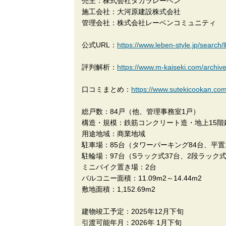
売主：株式会社タカラレーベン
施工会社：大河原建設株式会社
管理会社：株式会社レーベンコミュニティ
公式URL：
https://www.leben-style.jp/search
評判解析：
https://www.m-kaiseki.com/archiv
口コミまとめ：
https://www.sutekicooka
総戸数：84戸（他、管理事務室1戸）
構造・規模：鉄筋コンクリート造・地上15階
用途地域：商業地域
駐車場：85台（タワーパーキング84台、平
駐輪場：97台（Sラック式37台、2段ラック式
ミニバイク置き場：2台
バルコニー面積：11.09m2～14.44m2
敷地面積：1,152.69m2
建物竣工予定：2025年12月下旬
引渡可能年月：2026年 1月下旬