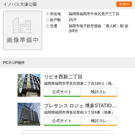
イノバス大濠公園
本物件
所在地
福岡県福岡市中央区荒戸三丁目
総戸数
25戸
交通
福岡市地下鉄空港線 「唐人町」駅 徒
歩8分
PICK UP物件
リビオ西新二丁目
福岡県福岡市早良区西新二丁目166-1（地番）
公式サイト
検討スレ
プレサンス ロジェ 博多STATION NORTH
福岡県福岡市博多区堅粕３丁目6番（地番）
公式サイト
検討スレ