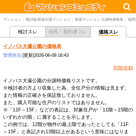
マンション
検討板/新築分譲マンション
新築マンション 分譲時価格表
福岡
検討スレ
住民・契約者スレ
価格スレ
イノバス大濠公園の価格表
管理担当
[更新]2026-06-08 16:43
削除依頼
イノバス大濠公園の分譲時価格リストです。
※検討者の方より収集した為、全住戸分の情報は含まず、
また情報の正確さを保証致しておりません。
また、購入可能な住戸のリストではありません。
※「11F～15F」などの表記は、対象住戸が「11階～15階の
いずれかの階」に属することを示します。
この例では、12階が物件の最上階であったとしても「11F
～15F」と表記され13階以上があるという意味にはなりま