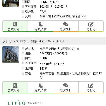
間取
3LDK～4LDK
専有面積
101.68m²～115.61m²
総戸数
43戸
交通
福岡市地下鉄空港線 西新 駅 徒歩7分
公式サイト
資料請求
検討スレ
まとめ
プレサンス ロジェ 博多STATION NORTH
所在地
福岡県福岡市博多区堅粕３丁目
価格
5360万円～6080万円
間取
3LDK
専有面積
2
2
62.64m
～72.11m
総戸数
143戸
交通
福岡市営地下鉄 空港線・七隈線 博多 駅 徒歩12
分
公式サイト
資料請求
検討スレ
まとめ