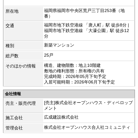
福岡県福岡市中央区荒戸三丁目253番（地
所在地
番）
福岡市地下鉄空港線 「唐人町」駅 徒歩8分 |
交通
福岡市地下鉄空港線 「大濠公園」駅 徒歩12
分
新築マンション
種別
25戸
総戸数
構造、建物階数：地上10階建
そのほかの情報
敷地の権利形態：所有権の共有
完成時期：2026年05月下旬予定
入居可能時期：2026年06月下旬予定
会社情報
[売主]株式会社オープンハウス・ディベロップ
売主・販売代理
メント
広成建設株式会社
施工会社
株式会社オープンハウス合人社コミュニティ
管理会社