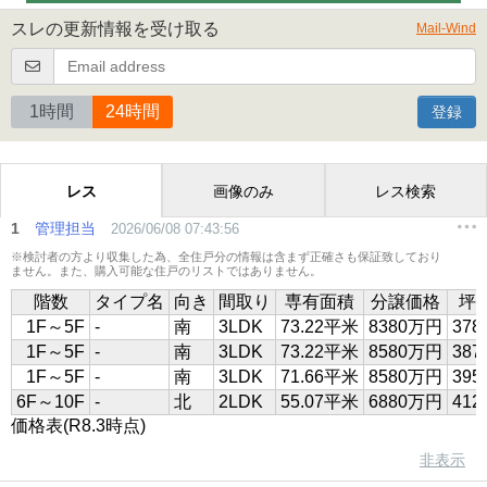
スレの更新情報を受け取る
Mail-Wind
1時間
24時間
登録
レス
画像のみ
レス検索
1
管理担当
2026/06/08 07:43:56
※検討者の方より収集した為、全住戸分の情報は含まず正確さも保証致しており
ません。また、購入可能な住戸のリストではありません。
階数
タイプ名
向き
間取り
専有面積
分譲価格
坪
1F～5F
-
南
3LDK
73.22平米
8380万円
37
1F～5F
-
南
3LDK
73.22平米
8580万円
38
1F～5F
-
南
3LDK
71.66平米
8580万円
39
6F～10F
-
北
2LDK
55.07平米
6880万円
41
価格表(R8.3時点)
非表示