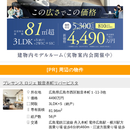
[PR] 周辺の物件
プレサンス ロジェ 観音本町リバービスタ
所在地
広島県広島市西区観音本町１-11-3他
価格
4490万円
間取
3LDK+S（納戸）
専有面積
2
81.96m
総戸数
56戸
交通
広島電鉄江波線 舟入本町 電停広島駅・横川駅方
面乗り場 徒歩6分/約460m・江波方面乗り場 徒歩