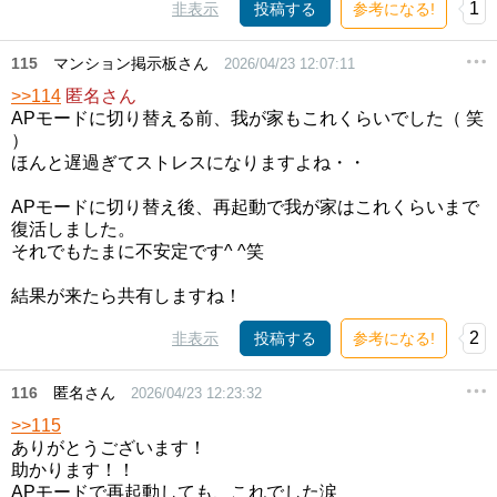
1
非表示
投稿する
参考になる!
115
マンション掲示板さん
2026/04/23 12:07:11
>>114
匿名さん
APモードに切り替える前、我が家もこれくらいでした（ 笑
）
ほんと遅過ぎてストレスになりますよね・・
APモードに切り替え後、再起動で我が家はこれくらいまで
復活しました。
それでもたまに不安定です^ ^笑
結果が来たら共有しますね！
2
非表示
投稿する
参考になる!
116
匿名さん
2026/04/23 12:23:32
>>115
ありがとうございます！
助かります！！
APモードで再起動しても、これでした涙