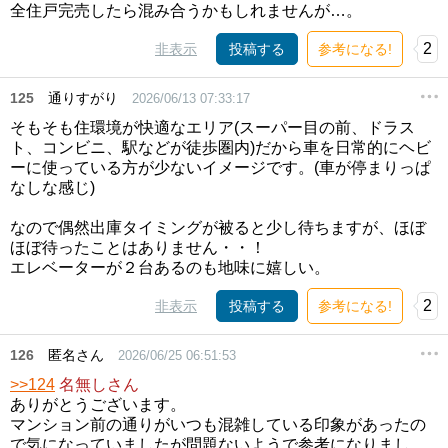
全住戸完売したら混み合うかもしれませんが…。
2
非表示
投稿する
参考になる!
125
通りすがり
2026/06/13 07:33:17
そもそも住環境が快適なエリア(スーパー目の前、ドラス
ト、コンビニ、駅などが徒歩圏内)だから車を日常的にヘビ
ーに使っている方が少ないイメージです。(車が停まりっぱ
なしな感じ)
なので偶然出庫タイミングが被ると少し待ちますが、ほぼ
ほぼ待ったことはありません・・！
エレベーターが２台あるのも地味に嬉しい。
2
非表示
投稿する
参考になる!
126
匿名さん
2026/06/25 06:51:53
>>124
名無しさん
ありがとうございます。
マンション前の通りがいつも混雑している印象があったの
で気になっていましたが問題ないようで参考になりまし