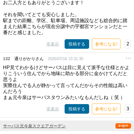
お二人方ともありがとうございます！
それを聞いてとても安心しました。
駅までの距離、学区、駐車場、周辺施設なども総合的に踏
まえた結果こちらが現在分譲中の宇都宮マンションだと一
番だと感じました。
2
非表示
投稿する
参考になる!
132
通りがかりさん
2026/07/16 13:31:30
HP見てわかるけどサーパスは目に見えて派手な仕様とかよ
りこういう住んでから地味に助かる部分に金かけてんだと
思うよ
実際住んでる人が静かって言ってんだからその性能は高い
んだろう
まぁ元今泉はサーパスタウンみたいなもんだしね（ 笑 ）
3
非表示
投稿する
参考になる!
サーパス元今泉スクエアガーデン
本物件