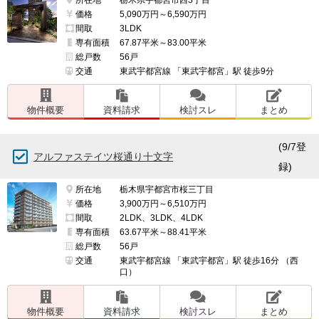
価格
5,090万円～6,590万円
間取
3LDK
専有面積
67.87平米～83.00平米
総戸数
56戸
交通
東武宇都宮線 「東武宇都宮」駅 徒歩9分
物件概要
資料請求
検討スレ
まとめ
(9/7登
アルファステイツ桜通り十文字
録)
所在地
栃木県宇都宮市桜三丁目
価格
3,900万円～6,510万円
間取
2LDK、3LDK、4LDK
専有面積
63.67平米～88.41平米
総戸数
56戸
交通
東武宇都宮線 「東武宇都宮」駅 徒歩16分 （西
口）
物件概要
資料請求
検討スレ
まとめ