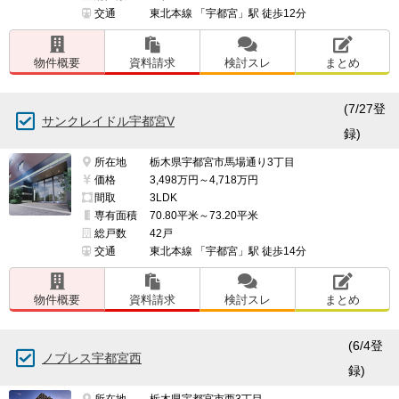
交通
東北本線 「宇都宮」駅 徒歩12分
物件概要
資料請求
検討スレ
まとめ
(7/27登
サンクレイドル宇都宮V
録)
所在地
栃木県宇都宮市馬場通り3丁目
価格
3,498万円～4,718万円
間取
3LDK
専有面積
70.80平米～73.20平米
総戸数
42戸
交通
東北本線 「宇都宮」駅 徒歩14分
物件概要
資料請求
検討スレ
まとめ
(6/4登
ノブレス宇都宮西
録)
所在地
栃木県宇都宮市西3丁目