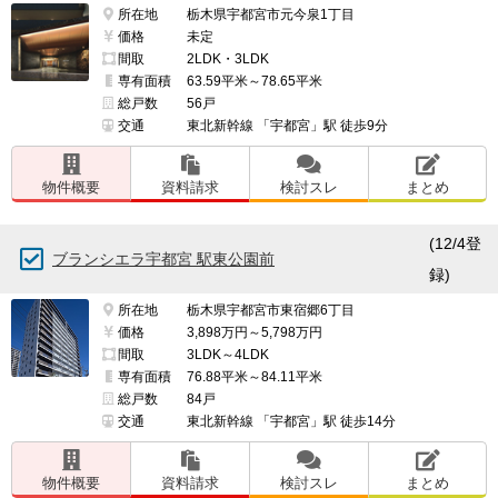
所在地
栃木県宇都宮市元今泉1丁目
価格
未定
間取
2LDK・3LDK
専有面積
63.59平米～78.65平米
総戸数
56戸
交通
東北新幹線 「宇都宮」駅 徒歩9分
物件概要
資料請求
検討スレ
まとめ
(12/4登
ブランシエラ宇都宮 駅東公園前
録)
所在地
栃木県宇都宮市東宿郷6丁目
価格
3,898万円～5,798万円
間取
3LDK～4LDK
専有面積
76.88平米～84.11平米
総戸数
84戸
交通
東北新幹線 「宇都宮」駅 徒歩14分
物件概要
資料請求
検討スレ
まとめ