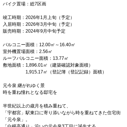
バイク置場：総7区画
竣工時期：2026年1月上旬（予定）
入居時期：2026年3月中旬（予定）
販売時期：2024年9月中旬予定
バルコニー面積：12.00㎡～16.40㎡
室外機置場面積：2.56㎡
ルーフバルコニー面積：13.77㎡
敷地面積：1,896.01㎡（建築確認対象面積）
1,915.17㎡（登記簿（登記記録）面積）
元今泉 継がれゆく景
時を重ね憧れとなる邸宅を
半世紀以上の歳月を積み重ねて、
「宇都宮」駅東口に寄り添いながら時を重ねてきた住宅街
「元今泉」。
「白楊高通り」沿いの元今泉3丁目に誕生する、