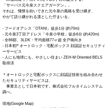
「サーパス元今泉スクエアガーデン」。
それは、憧憬を紡いできた元今泉の風格を受け継ぎ、
やがて語り継がれる凛とした佇まいを。
- フードオアシス「OTANI」徒歩1分 (約70m)
- 元今泉3丁目アドレス「今泉小学校」徒歩6分 (約420m)
- 全86邸、3LDK・平均面積77㎡超 全戸南向き
- 日本初!* オートロック・宅配ボックス 顔認証セキュリティ
ーサービス
- 人にも地球にも、やさしい住まい ZEH-M Oriented BELS
取得済
＊オートロックと宅配ボックスに顔認証技術を組み合わせ
たセキュリティサービスは、
事業主として日本初です。株式会社フルタイムシステム
調べ。
現地(Google Map)