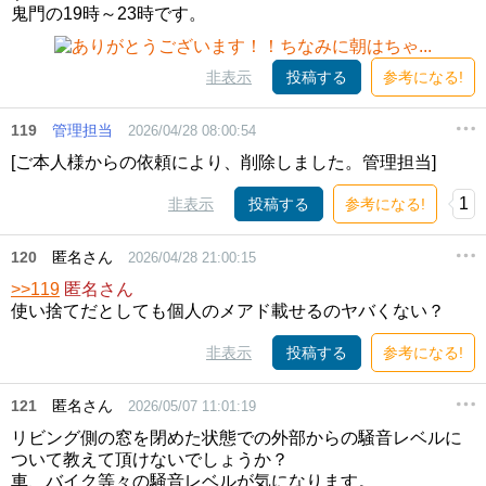
鬼門の19時～23時です。
非表示
投稿する
参考になる!
119
管理担当
2026/04/28 08:00:54
[ご本人様からの依頼により、削除しました。管理担当]
1
非表示
投稿する
参考になる!
120
匿名さん
2026/04/28 21:00:15
>>119
匿名さん
使い捨てだとしても個人のメアド載せるのヤバくない？
非表示
投稿する
参考になる!
121
匿名さん
2026/05/07 11:01:19
リビング側の窓を閉めた状態での外部からの騒音レベルに
ついて教えて頂けないでしょうか？
車、バイク等々の騒音レベルが気になります。