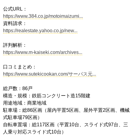
公式URL：
https://www.384.co.jp/motoimaizumi...
資料請求：
https://realestate.yahoo.co.jp/new...
評判解析：
https://www.m-kaiseki.com/archives...
口コミまとめ：
https://www.sutekicookan.com/サーパス元...
総戸数：86戸
構造・規模：鉄筋コンクリート造15階建
用途地域：商業地域
駐車場：総86区画（屋内平置5区画、屋外平置2区画、機械
式駐車場79区画）
自転車置場：総117区画（平置10台、スライド式97台、三
人乗り対応スライド式10台）