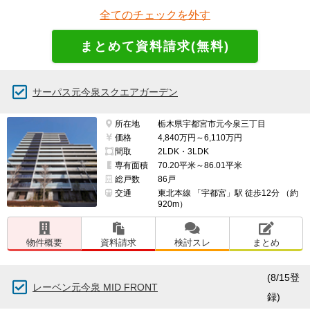
全てのチェックを外す
サーパス元今泉スクエアガーデン
所在地
栃木県宇都宮市元今泉三丁目
価格
4,840万円～6,110万円
間取
2LDK・3LDK
専有面積
70.20平米～86.01平米
総戸数
86戸
交通
東北本線 「宇都宮」駅 徒歩12分 （約
920m）
物件概要
資料請求
検討スレ
まとめ
(8/15登
レーベン元今泉 MID FRONT
録)