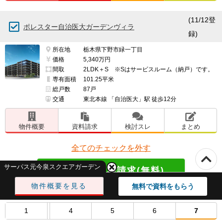
(11/12登
ポレスター自治医大ガーデンヴィラ
録)
所在地
栃木県下野市緑一丁目
価格
5,340万円
間取
2LDK＋S ※Sはサービスルーム（納戸）です。
専有面積
101.25平米
総戸数
87戸
交通
東北本線 「自治医大」駅 徒歩12分
物件概要
資料請求
検討スレ
まとめ
全てのチェックを外す
サーパス元今泉スクエアガーデン
物件概要を見る
無料で資料をもらう
1
4
5
6
7