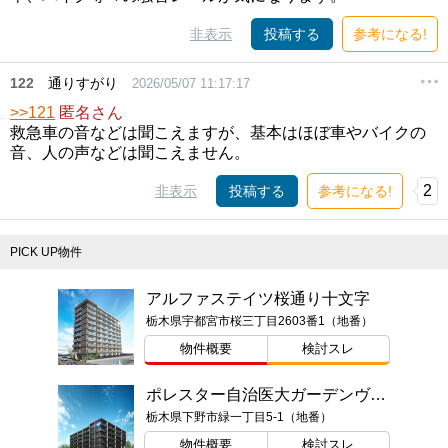
非表示
投稿する
参考になる!
122
通りすがり
2026/05/07 11:17:17
>>121
匿名さん
救急車の音などは聞こえますが、基本はほぼ車やバイクの
音、人の声などは聞こえません。
2
非表示
投稿する
参考になる!
PICK UP物件
アルファステイツ桜通り十文字
栃木県宇都宮市桜三丁目2603番1（地番）
物件概要
検討スレ
ポレスター自治医大ガーデンヴィラ
栃木県下野市緑一丁目5-1（地番）
物件概要
検討スレ