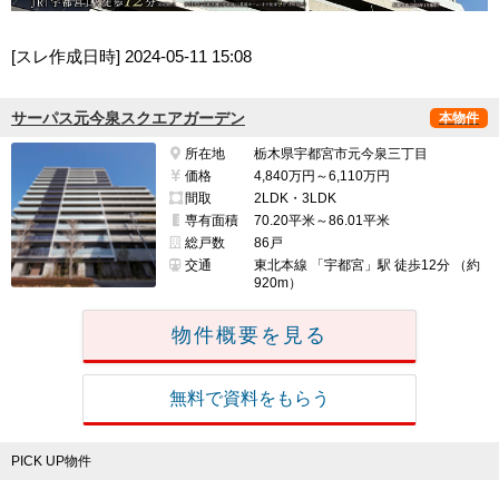
[スレ作成日時]
2024-05-11 15:08
サーパス元今泉スクエアガーデン
本物件
所在地
栃木県宇都宮市元今泉三丁目
価格
4,840万円～6,110万円
間取
2LDK・3LDK
専有面積
70.20平米～86.01平米
総戸数
86戸
交通
東北本線 「宇都宮」駅 徒歩12分 （約
920m）
物件概要を見る
無料で資料をもらう
PICK UP物件