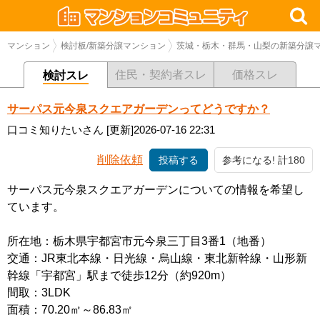
マンション
検討板/新築分譲マンション
茨城・栃木・群馬・山梨の新築分譲
住民・契約者スレ
価格スレ
検討スレ
サーパス元今泉スクエアガーデンってどうですか？
口コミ知りたいさん
[更新]2026-07-16 22:31
削除依頼
投稿する
参考になる! 計180
サーパス元今泉スクエアガーデンについての情報を希望し
ています。
所在地：栃木県宇都宮市元今泉三丁目3番1（地番）
交通：JR東北本線・日光線・烏山線・東北新幹線・山形新
幹線「宇都宮」駅まで徒歩12分（約920m）
間取：3LDK
面積：70.20㎡～86.83㎡