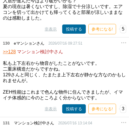
入居が進んだ今はより暖かいかも？
夏の現在は暑くないですし、除湿で十分涼しいです。エア
コンを切って出かけても帰ってくると部屋が涼しいままな
のは感動しました。
5
非表示
投稿する
参考になる!
130
eマンションさん
2026/07/16 09:27:51
>>128
マンション検討中さん
私も上下左右から物音がしたことがないです。
二重床構造だからですかね。
129さんと同じく、たまたま上下左右が静かな方なのかもし
れませんが。
ZEH性能はこれまで色んな物件に住んできましたが、イマ
イチ体感的に今のところよく分からないです。
3
非表示
投稿する
参考になる!
131
マンション検討中さん
2026/07/16 13:14:04