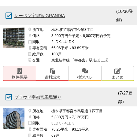
(10/30登
レーベン宇都宮 GRANDIA
録)
所在地
栃木県宇都宮市今泉3丁目
価格
3,200万円台予定～6,000万円台予定
間取
2LDK～4LDK
専有面積
56.96平米～83.89平米
総戸数
108戸
交通
東北新幹線 「宇都宮」駅 徒歩11分
物件概要
資料請求
検討スレ
まとめ
(7/27登
プラウド宇都宮馬場通り
録)
所在地
栃木県宇都宮市馬場通り四丁目
価格
5,388万円～7,128万円
間取
3LDK・4LDK
専有面積
78.25平米・93.13平米
総戸数
69戸