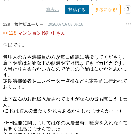
2
非表示
投稿する
参考になる!
129
検討板ユーザー
2026/07/16 05:06:18
>>128
マンション検討中さん
住民です。
管理人の方や清掃員の方が毎日綺麗に清掃してくださり、
廊下や壁は勿論廊下の側溝や室外機までもピカピカです。
人当たりも柔らかい方なのでそこの心配はないかと思いま
す。
定期清掃業者やエレベーター点検なども定期的に行われて
おります。
上下左右のお部屋入居されてますがなんの音も聞こえませ
ん。
(これは隣人の当たり外れもあるかもしれませんが・・)
ZEH性能に関しましては冬の入居当時、暖房を入れなくて
も寒くは感じませんでした。