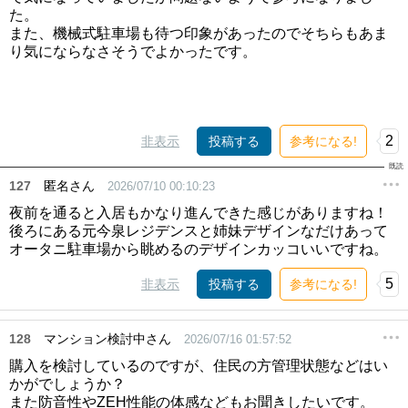
た。
また、機械式駐車場も待つ印象があったのでそちらもあま
り気にならなさそうでよかったです。
2
非表示
投稿する
参考になる!
127
匿名さん
2026/07/10 00:10:23
夜前を通ると入居もかなり進んできた感じがありますね！
後ろにある元今泉レジデンスと姉妹デザインなだけあって
オータニ駐車場から眺めるのデザインカッコいいですね。
5
非表示
投稿する
参考になる!
128
マンション検討中さん
2026/07/16 01:57:52
購入を検討しているのですが、住民の方管理状態などはい
かがでしょうか？
また防音性やZEH性能の体感などもお聞きしたいです。