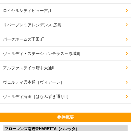
ロイヤルシティビュー古江
リバープレミアレジデンス 広島
パークホームズ千田町
ヴェルディ・ステーションテラス三原城町
アルファステイツ府中大通II
ヴェルディ呉本通［ヴィアーレ］
ヴェルディ海田［はなみずき通りII］
物件概要
フローレンス南観音HARETTA（ハレッタ）