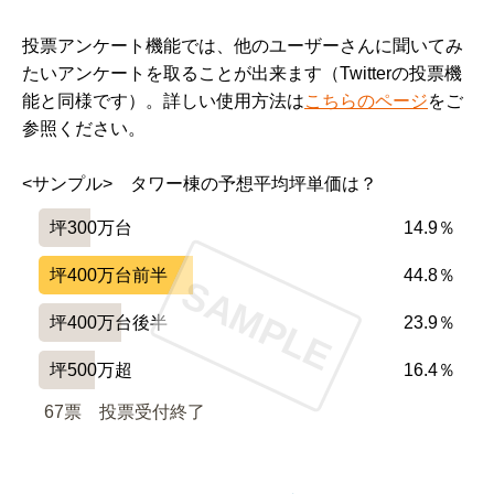
投票アンケート機能では、他のユーザーさんに聞いてみ
たいアンケートを取ることが出来ます（Twitterの投票機
能と同様です）。詳しい使用方法は
こちらのページ
をご
参照ください。
<サンプル>　タワー棟の予想平均坪単価は？
坪300万台
14.9％
坪400万台前半
44.8％
SAMPLE
坪400万台後半
23.9％
坪500万超
16.4％
67票　
投票受付終了