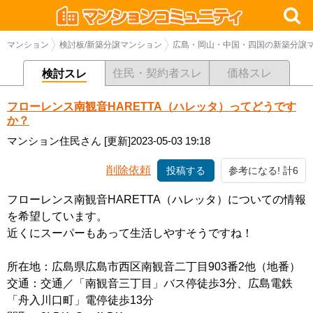
マンション
検討板/新築分譲マンション
広島・岡山・中国・四国の新築分譲
住民・契約者スレ
価格スレ
検討スレ
フローレンス南観音HARETTA（ハレッタ）ってどうです
か？
マンション住民さん
[更新]2023-05-03 19:18
削除依頼
投稿する
参考になる! 計6
フローレンス南観音HARETTA（ハレッタ）についての情報
を希望しています。
近くにスーパーもあって生活しやすそうですね！
所在地：広島県広島市西区南観音二丁目903番2他（地番）
交通：交通／「南観音三丁目」バス停徒歩3分、広島電鉄
「舟入川口町」電停徒歩13分