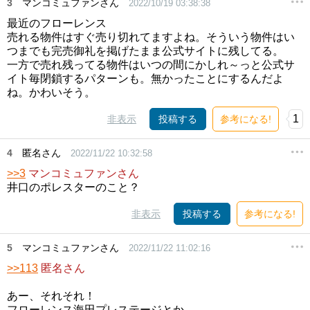
3
マンコミュファンさん
2022/10/19 03:38:38
最近のフローレンス
売れる物件はすぐ売り切れてますよね。そういう物件はい
つまでも完売御礼を掲げたまま公式サイトに残してる。
一方で売れ残ってる物件はいつの間にかしれ～っと公式サ
イト毎閉鎖するパターンも。無かったことにするんだよ
ね。かわいそう。
1
非表示
投稿する
参考になる!
4
匿名さん
2022/11/22 10:32:58
>>3
マンコミュファンさん
井口のポレスターのこと？
非表示
投稿する
参考になる!
5
マンコミュファンさん
2022/11/22 11:02:16
>>113
匿名さん
あー、それそれ！
フローレンス海田プレステージとか、