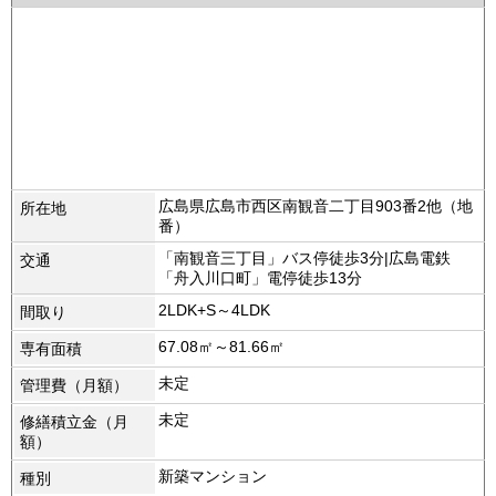
広島県広島市西区南観音二丁目903番2他（地
所在地
番）
「南観音三丁目」バス停徒歩3分|広島電鉄
交通
「舟入川口町」電停徒歩13分
2LDK+S～4LDK
間取り
67.08㎡～81.66㎡
専有面積
未定
管理費（月額）
未定
修繕積立金（月
額）
新築マンション
種別