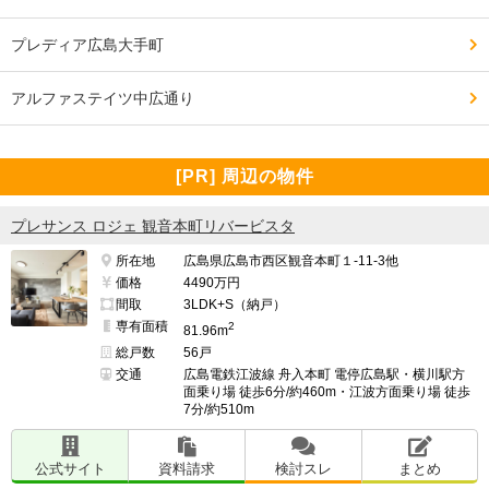
プレディア広島大手町
アルファステイツ中広通り
[PR] 周辺の物件
プレサンス ロジェ 観音本町リバービスタ
所在地
広島県広島市西区観音本町１-11-3他
価格
4490万円
間取
3LDK+S（納戸）
専有面積
2
81.96m
総戸数
56戸
交通
広島電鉄江波線 舟入本町 電停広島駅・横川駅方
面乗り場 徒歩6分/約460m・江波方面乗り場 徒歩
7分/約510m
公式サイト
資料請求
検討スレ
まとめ