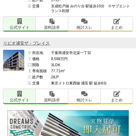
交通
京成松戸線 みのり台 駅徒歩10分 ※サブエント
ランス利用
公式サイト
資料請求
検討スレ
まとめ
リビオ浦安ザ・プレイス
所在地
千葉県浦安市北栄一丁目
価格
9,598万円
間取
3LDK
専有面積
77.71m²
総戸数
28戸
交通
東京メトロ東西線 浦安 駅 徒歩6分
公式サイト
資料請求
検討スレ
まとめ