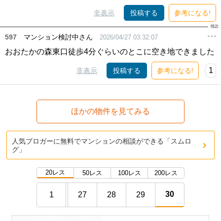
非表示
投稿する
参考になる!
597
マンション検討中さん
2026/04/27 03:32:07
おおたかの森東口徒歩4分ぐらいのとこに空き地できました
1
非表示
投稿する
参考になる!
ほかの物件を見てみる
人気ブロガーに無料でマンションの相談ができる「スムロ
グ」
20レス
50レス
100レス
200レス
30
1
27
28
29