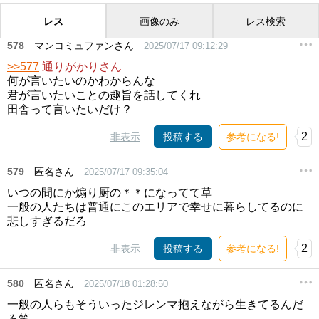
レス
画像のみ
レス検索
578
マンコミュファンさん
2025/07/17 09:12:29
>>577
通りがかりさん
何が言いたいのかわからんな
君が言いたいことの趣旨を話してくれ
田舎って言いたいだけ？
2
非表示
投稿する
参考になる!
579
匿名さん
2025/07/17 09:35:04
いつの間にか煽り厨の＊＊になってて草
一般の人たちは普通にこのエリアで幸せに暮らしてるのに
悲しすぎるだろ
2
非表示
投稿する
参考になる!
580
匿名さん
2025/07/18 01:28:50
一般の人らもそういったジレンマ抱えながら生きてるんだ
ろ笑