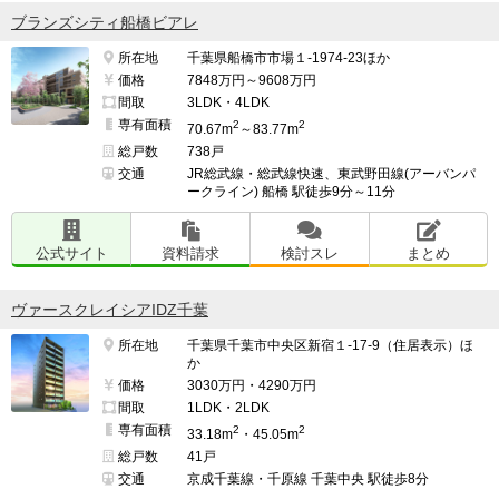
ブランズシティ船橋ビアレ
所在地
千葉県船橋市市場１-1974-23ほか
価格
7848万円～9608万円
間取
3LDK・4LDK
専有面積
2
2
70.67m
～83.77m
総戸数
738戸
交通
JR総武線・総武線快速、東武野田線(アーバンパ
ークライン) 船橋 駅徒歩9分～11分
公式サイト
資料請求
検討スレ
まとめ
ヴァースクレイシアIDZ千葉
所在地
千葉県千葉市中央区新宿１-17-9（住居表示）ほ
か
価格
3030万円・4290万円
間取
1LDK・2LDK
専有面積
2
2
33.18m
・45.05m
総戸数
41戸
交通
京成千葉線・千原線 千葉中央 駅徒歩8分