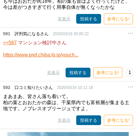
も今はおおたか民18年。柏の葉も昔はよく行ってたけど、
今は差がつきすぎて行く用事自体が無くなったかな
非表示
投稿する
参考になる!
591
評判気になるさん
2026/03/19 20:00:22
>>587
マンション検討中さん
https://www.pref.chiba.lg.jp/youch...
1
非表示
投稿する
参考になる!
592
口コミ知りたいさん
2026/03/24 10:11:18
まあまあ、皆さん落ち着いて。
柏の葉とおおたかの森は、千葉県内でも富裕層が集まる土
地です。ノブレスオブリージュですよ。
非表示
投稿する
参考になる!