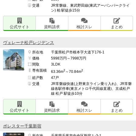
交通
JR常磐線、東武野田線(東武アーバンパークライ
ン) 柏 駅徒歩15分
公式サイト
資料請求
検討スレ
まとめ
ヴェレーナ松戸レジデンス
所在地
千葉県松戸市根本字大道下176-1
価格
5998万円～7998万円
間取
3LDK
専有面積
2
2
63.36m
～70.84m
総戸数
47戸
交通
JR常磐線快速(上野東京ライン乗り入れ)、JR常磐
線各駅停車(東京メトロ千代田線直通)、京成松戸
線 松戸 駅徒歩10分
公式サイト
資料請求
検討スレ
まとめ
ポレスター千葉新宿
所在地
千葉県千葉市中央区新宿１-3-1