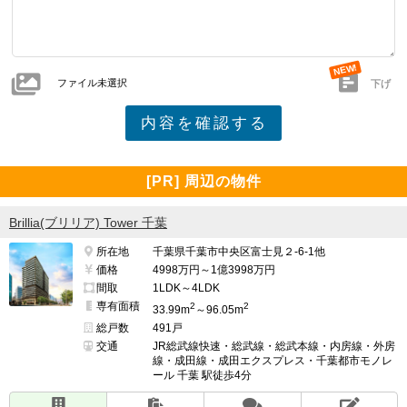
ファイル未選択
下げ
[PR] 周辺の物件
Brillia(ブリリア) Tower 千葉
所在地
千葉県千葉市中央区富士見２-6-1他
価格
4998万円～1億3998万円
間取
1LDK～4LDK
専有面積
2
2
33.99m
～96.05m
総戸数
491戸
交通
JR総武線快速・総武線・総武本線・内房線・外房
線・成田線・成田エクスプレス・千葉都市モノレ
ール 千葉 駅徒歩4分