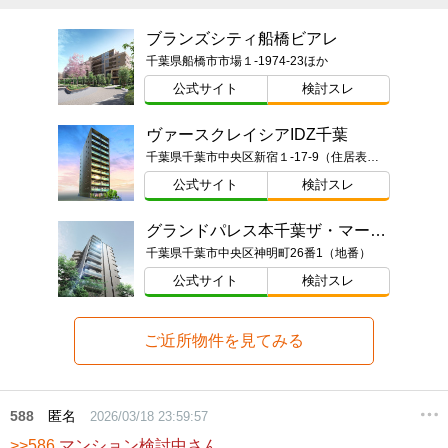
ブランズシティ船橋ビアレ
千葉県船橋市市場１-1974-23ほか
公式サイト
検討スレ
ヴァースクレイシアIDZ千葉
千葉県千葉市中央区新宿１-17-9（住居表示）ほか
公式サイト
検討スレ
グランドパレス本千葉ザ・マークス
千葉県千葉市中央区神明町26番1（地番）
公式サイト
検討スレ
ご近所物件を見てみる
588
匿名
2026/03/18 23:59:57
>>586
マンション検討中さん