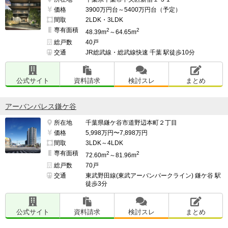
価格
3900万円台～5400万円台（予定）
間取
2LDK・3LDK
専有面積
2
2
48.39m
～64.65m
総戸数
40戸
交通
JR総武線・総武線快速 千葉 駅徒歩10分
公式サイト
資料請求
検討スレ
まとめ
アーバンパレス鎌ケ谷
所在地
千葉県鎌ケ谷市道野辺本町２丁目
価格
5,998万円〜7,898万円
間取
3LDK～4LDK
専有面積
2
2
72.60m
～81.96m
総戸数
70戸
交通
東武野田線(東武アーバンパークライン) 鎌ケ谷 駅
徒歩3分
公式サイト
資料請求
検討スレ
まとめ