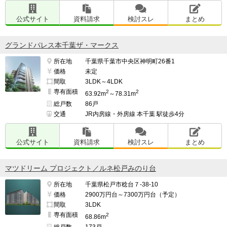
公式サイト
資料請求
検討スレ
まとめ
グランドパレス本千葉ザ・マークス
所在地
千葉県千葉市中央区神明町26番1
価格
未定
間取
3LDK～4LDK
専有面積
2
2
63.92m
～78.31m
総戸数
86戸
交通
JR内房線・外房線 本千葉 駅徒歩4分
公式サイト
資料請求
検討スレ
まとめ
マツドリーム プロジェクト／ルネ松戸みのり台
所在地
千葉県松戸市稔台７-38-10
価格
2900万円台～7300万円台（予定）
間取
3LDK
専有面積
2
68.86m
総戸数
173戸