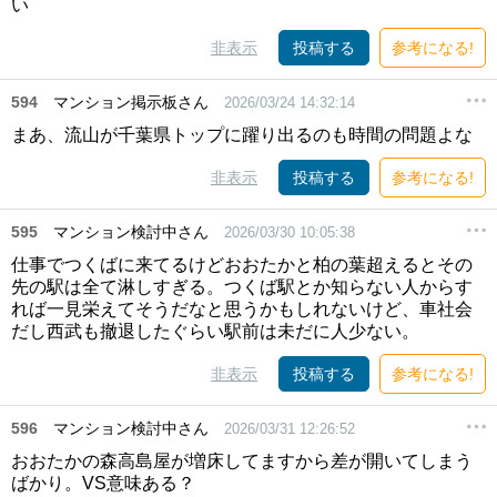
い
非表示
投稿する
参考になる!
594
マンション掲示板さん
2026/03/24 14:32:14
まあ、流山が千葉県トップに躍り出るのも時間の問題よな
非表示
投稿する
参考になる!
595
マンション検討中さん
2026/03/30 10:05:38
仕事でつくばに来てるけどおおたかと柏の葉超えるとその
先の駅は全て淋しすぎる。つくば駅とか知らない人からす
れば一見栄えてそうだなと思うかもしれないけど、車社会
だし西武も撤退したぐらい駅前は未だに人少ない。
非表示
投稿する
参考になる!
596
マンション検討中さん
2026/03/31 12:26:52
おおたかの森高島屋が増床してますから差が開いてしまう
ばかり。VS意味ある？