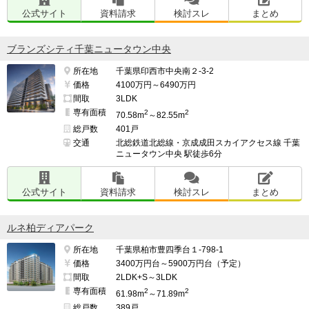
公式サイト
資料請求
検討スレ
まとめ
ブランズシティ千葉ニュータウン中央
所在地
千葉県印西市中央南２-3-2
価格
4100万円～6490万円
間取
3LDK
専有面積
2
2
70.58m
～82.55m
総戸数
401戸
交通
北総鉄道北総線・京成成田スカイアクセス線 千葉
ニュータウン中央 駅徒歩6分
公式サイト
資料請求
検討スレ
まとめ
ルネ柏ディアパーク
所在地
千葉県柏市豊四季台１-798-1
価格
3400万円台～5900万円台（予定）
間取
2LDK+S～3LDK
専有面積
2
2
61.98m
～71.89m
総戸数
389戸