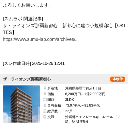
よろしくお願いします。
[スムラボ 関連記事]
ザ・ライオンズ那覇新都心｜新都心に建つ小規模邸宅【OKI
TES】
https://www.sumu-lab.com/archives/...
[スレ作成日時]
2025-10-26 12:41
ザ・ライオンズ那覇新都心
本物件
所在地
沖縄県那覇市銘苅1丁目
価格
8,200万円～1億2,900万円
間取
3LDK
専有面積
73.07平米～91.83平米
総戸数
22戸
交通
沖縄都市モノレールゆいレール 「古
島」駅 徒歩8分