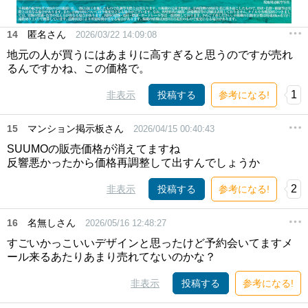
14
匿名さん
2026/03/22 14:09:08
地元の人が買うにはあまりに高すぎると思うのですが売れ
るんですかね、この価格で。
1
非表示
投稿する
参考になる!
15
マンション掲示板さん
2026/04/15 00:40:43
SUUMOの販売価格が消えてますね
反響悪かったから価格再調整して出すんでしょうか
2
非表示
投稿する
参考になる!
16
名無しさん
2026/05/16 12:48:27
すごいかっこいいデザインと思ったけど予約会いてますメ
ール来るあたりあまり売れてないのかな？
非表示
投稿する
参考になる!