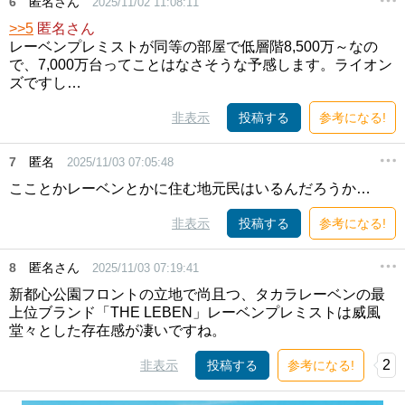
6
匿名さん
2025/11/02 11:08:11
>>5
匿名さん
レーベンプレミストが同等の部屋で低層階8,500万～なの
で、7,000万台ってことはなさそうな予感します。ライオン
ズですし…
非表示
投稿する
参考になる!
7
匿名
2025/11/03 07:05:48
こことかレーベンとかに住む地元民はいるんだろうか…
非表示
投稿する
参考になる!
8
匿名さん
2025/11/03 07:19:41
新都心公園フロントの立地で尚且つ、タカラレーベンの最
上位ブランド「THE LEBEN」レーベンプレミストは威風
堂々とした存在感が凄いですね。
2
非表示
投稿する
参考になる!