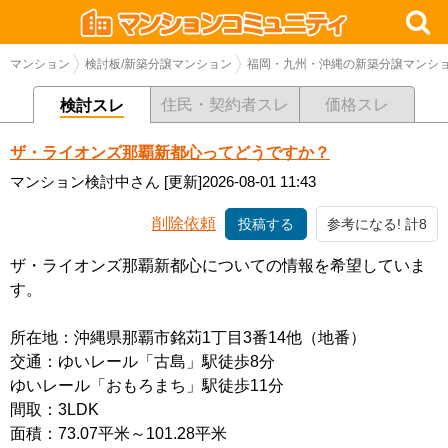
マンション
検討板/新築分譲マンション
福岡・九州・沖縄の新築分譲マンシ
住民・契約者スレ
価格スレ
検討スレ
ザ・ライオンズ那覇新都心ってどうですか？
マンション検討中さん
[更新]2026-08-01 11:43
削除依頼
投稿する
参考になる! 計8
ザ・ライオンズ那覇新都心についての情報を希望していま
す。
所在地：沖縄県那覇市銘苅1丁目3番14他（地番）
交通：ゆいレール「古島」駅徒歩8分
ゆいレール「おもろまち」駅徒歩11分
間取：3LDK
面積：73.07平米～101.28平米