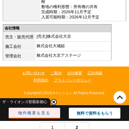
根
敷地の権利形態：所有権の共有
完成時期：2026年11月予定
入居可能時期：2026年12月予定
会社情報
[売主]株式会社大京
売主・販売代理
株式会社大城組
施工会社
株式会社大京アステージ
管理会社
お問い合わせ
ご案内
会社概要
広告掲載
利用規約
プライバシーポリシー
Copyright(C)2026.eマンション All Rights Reserved.
ザ・ライオンズ那覇新都心
物件概要を見る
無料で資料をもらう
1
2