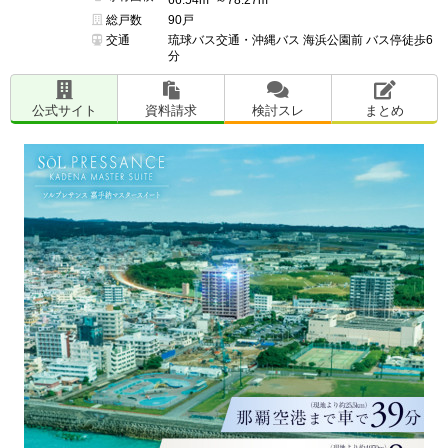
総戸数
90戸
交通
琉球バス交通・沖縄バス 海浜公園前 バス停徒歩6
分
公式サイト
資料請求
検討スレ
まとめ