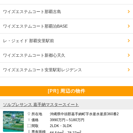
ワイズエステムコート那覇古島
ワイズエステムコート那覇泊BASE
レ・ジェイド 那覇安里駅前
ワイズエステムコート新都心天久
ワイズエステムコート安里駅彩レジデンス
[PR] 周辺の物件
ソルプレサンス 嘉手納マスタースイート
所在地
沖縄県中頭郡嘉手納町字水釜水釜原360番2
価格
3990万円～5180万円
間取
2LDK・3LDK
専有面積
2
2
66.54m
～78.27m