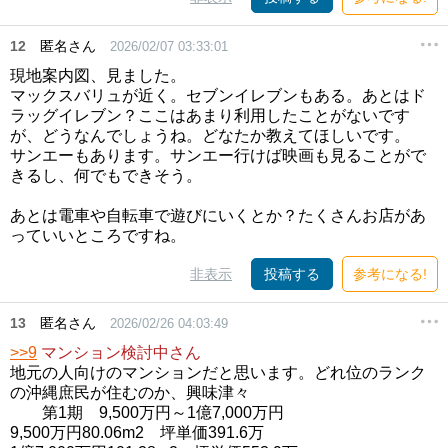
12
匿名さん
2026/02/07 03:33:01
現地案内図、見ました。
マックスバリュが近く。セブンイレブンもある。あとはド
ラッグイレブン？ここはあまり利用したことがないです
が、どうなんでしょうね。どなたか教えてほしいです。
サンエーもあります。サンエー行けば映画も見ることがで
きるし、何でもできそう。
あとは電車や自転車で遊びにいくとか？たくさんお店があ
っていいところですね。
非表示
投稿する
参考になる!
13
匿名さん
2026/02/26 04:03:49
>>9
マンション検討中さん
地元の人向けのマンションだと思います。どれ位のランク
の沖縄庶民が住むのか、興味津々
第1期 9,500万円～1億7,000万円
9,500万円80.06m2 坪単価391.6万