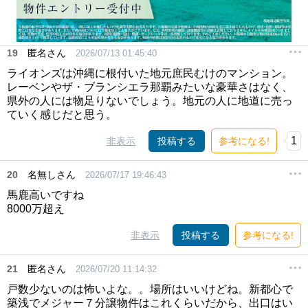
19
匿名さん
2026/07/13 01:45:40
ライオンズは沖縄に根付いた地元庶民むけのマンション。
レーベンやザ・ブランシエラ那覇みたいな豪華さはなく、
県外の人には物足りないでしょう。地元の人に地道に売っ
ていく感じだと思う。
1
非表示
投稿する
参考になる!
20
名無しさん
2026/07/17 19:46:43
馬鹿高いですね
8000万超え
非表示
投稿する
参考になる!
21
匿名さん
2026/07/20 11:14:32
戸数少ないのは怖いよな。。場所はいいけどね。新都心で
築浅でメジャー７分譲物件はこれくらいだから、出口はい