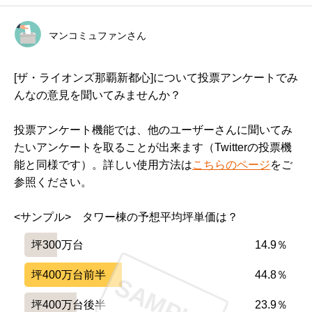
マンコミュファンさん
[ザ・ライオンズ那覇新都心]について投票アンケートでみ
んなの意見を聞いてみませんか？
投票アンケート機能では、他のユーザーさんに聞いてみ
たいアンケートを取ることが出来ます（Twitterの投票機
能と同様です）。詳しい使用方法は
こちらのページ
をご
参照ください。
<サンプル>　タワー棟の予想平均坪単価は？
坪300万台
14.9％
坪400万台前半
44.8％
SAMPLE
坪400万台後半
23.9％