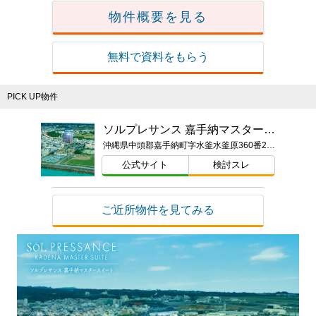
物件概要を見る
無料で資料をもらう
PICK UP物件
ソルプレサンス 嘉手納マスタースイート
沖縄県中頭郡嘉手納町字水釜水釜原360番2（地番）
公式サイト
検討スレ
ご近所物件を見てみる