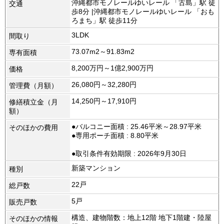
沖縄都市モノレールゆいレール 「古島」駅 徒
交通
歩8分 |沖縄都市モノレールゆいレール 「おも
ろまち」駅 徒歩11分
3LDK
間取り
73.07m2～91.83m2
専有面積
8,200万円～1億2,900万円
価格
26,080円～32,280円
管理費（月額）
14,250円～17,910円
修繕積立金（月
額）
●バルコニー面積 : 25.46平米～28.97平米
そのほかの費用
●専用ポーチ面積 : 8.80平米
●取引条件有効期限 : 2026年9月30日
新築マンション
種別
22戸
総戸数
5戸
販売戸数
構造、建物階数：地上12階 地下1階建・陸屋
そのほかの情報