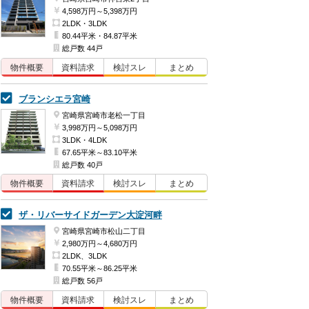
4,598万円～5,398万円
2LDK・3LDK
80.44平米・84.87平米
総戸数 44戸
物件概要
資料請求
検討
スレ
まとめ
ブランシエラ宮崎
宮崎県宮崎市老松一丁目
3,998万円～5,098万円
3LDK・4LDK
67.65平米～83.10平米
総戸数 40戸
物件概要
資料請求
検討
スレ
まとめ
ザ・リバーサイドガーデン大淀河畔
宮崎県宮崎市松山二丁目
2,980万円～4,680万円
2LDK、3LDK
70.55平米～86.25平米
総戸数 56戸
物件概要
資料請求
検討
スレ
まとめ