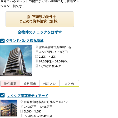
今見ているスレッドの物件から近い距離にある新築マン
ション一覧です。
宮崎県の物件を
まとめて資料請求（無料）
全物件のチェックをはずす
グランドパレス柳丸新城
宮崎県宮崎市新城町15番
3,270万円～4,780万円
2LDK～4LDK
67.26平米～84.64平米
17戸/総戸数 47戸
物件概要
資料請求
検討
スレ
まとめ
レクシア青葉東ティアード
宮崎県宮崎市吉村町北原甲1477-2
2,498万円～4,498万円
3LDK～4LDK
65.26平米～92.42平米