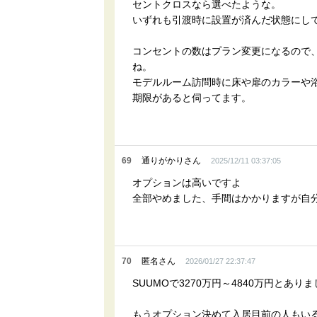
セントクロスなら選べたような。
いずれも引渡時に設置が済んだ状態にし
コンセントの数はプラン変更になるので
ね。
モデルルーム訪問時に床や扉のカラーや
期限があると伺ってます。
69
通りがかりさん
2025/12/11 03:37:05
オプションは高いですよ
全部やめました、手間はかかりますが自
70
匿名さん
2026/01/27 22:37:47
SUUMOで3270万円～4840万円と
もうオプション決めて入居目前の人もい