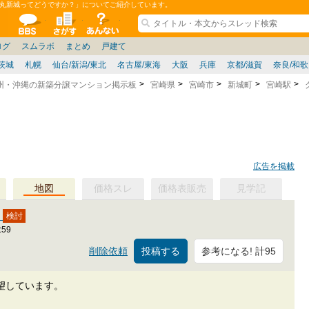
丸新城ってどうですか？」についてご紹介しています。
ションコミュニティ
全掲示板
物件検索
サイトについて
ョン管理
記
ション質問
阪府
その他
家具
名古屋/東海
兵庫県
ニュース
ノウハウ
住宅質問
福岡県
大阪/兵庫/京都/関西
個人取引
東京都
管理会社/組合
政治
神奈川県
中国/四国/九州/沖縄
譲渡
防犯/防災/防音
埼玉県
ミクル
千葉県
使い方/練習
リフォーム
お知らせ
中古マン
ログ
スムラボ
まとめ
戸建て
茨城
札幌
仙台/新潟/東北
名古屋/東海
大阪
兵庫
京都/滋賀
奈良/和
州・沖縄の新築分譲マンション掲示板
宮崎県
宮崎市
新城町
宮崎駅
広告を掲載
地図
価格スレ
価格表販売
見学記
？
:59
参考になる! 計95
削除依頼
望しています。