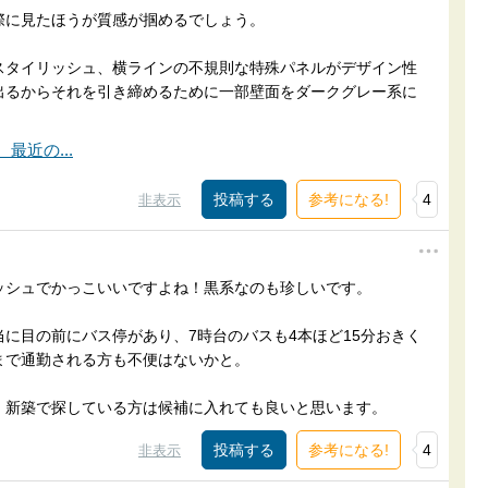
際に見たほうが質感が掴めるでしょう。
スタイリッシュ、横ラインの不規則な特殊パネルがデザイン性
出るからそれを引き締めるために一部壁面をダークグレー系に
参考になる!
4
非表示
ッシュでかっこいいですよね！黒系なのも珍しいです。
に目の前にバス停があり、7時台のバスも4本ほど15分おきく
まで通勤される方も不便はないかと。
、新築で探している方は候補に入れても良いと思います。
参考になる!
4
非表示