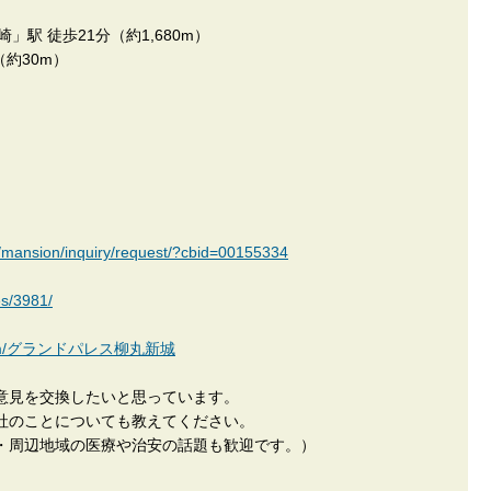
駅 徒歩21分（約1,680m）
約30m）
ew/mansion/inquiry/request/?cbid=00155334
es/3981/
kan.com/グランドパレス柳丸新城
意見を交換したいと思っています。
社のことについても教えてください。
・周辺地域の医療や治安の話題も歓迎です。）