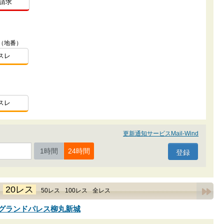
請求
2（地番）
スレ
）
スレ
更新通知サービスMail-Wind
1時間
24時間
20レス
｜
50レス
100レス
全レス
R]グランドパレス柳丸新城