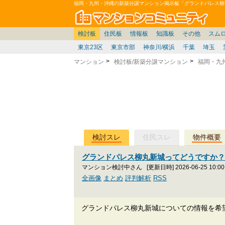
福岡・九州・沖縄の新築分譲マンション掲示板「グランドパレス柳
マン
東京
価格表
住宅ローン
雑談
お便り返し
関東
東京都
注文住宅
神奈川
賃貸
中部
スムログ出張所
神奈川県
建売住宅
デベ/ゼネコン
座談会/対談
移住相談
近畿
埼玉/千葉/関東
千葉県
北海道
戸建質問
リゾート
暮らしやすさ評価
ブロガーの本音
マンション雑談
埼玉県
東北
札幌/東北/北陸/信越
住宅設備
広告
中国
愛知県
バトル
九州
マンシ
見学
マン
大
検討板
住民板
情報板
知識板
その他
スム
東京23区
東京市部
神奈川/横浜
千葉
埼玉
マンション
検討板/新築分譲マンション
福岡・九
検討スレ
住民スレ
物件概要
グランドパレス柳丸新城ってどうですか
マンション検討中さん
[更新日時] 2026-06-25 10:00
全画像
まとめ
評判解析
RSS
グランドパレス柳丸新城についての情報を希