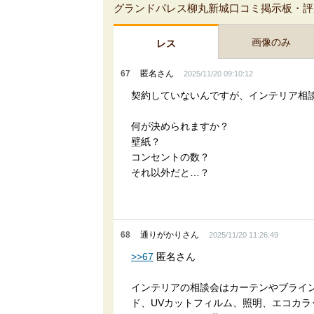
グランドパレス柳丸新城口コミ掲示板・評
画像のみ
レス
67
匿名さん
2025/11/20 09:10:12
契約していないんですが、インテリア相
何が決められますか？
壁紙？
コンセントの数？
それ以外だと…？
68
通りがかりさん
2025/11/20 11:26:49
>>67
匿名さん
インテリアの相談会はカーテンやブライ
ド、UVカットフィルム、照明、エコカ