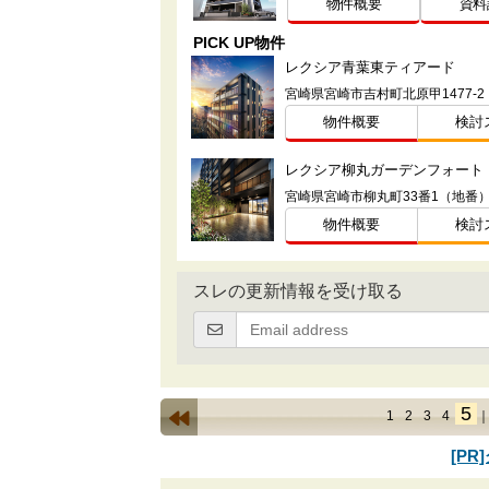
物件概要
資料
PICK UP物件
レクシア青葉東ティアード
宮崎県宮崎市吉村町北原甲1477-
物件概要
検討
レクシア柳丸ガーデンフォート
宮崎県宮崎市柳丸町33番1（地番
物件概要
検討
スレの更新情報を受け取る
5
1
2
3
4
[P