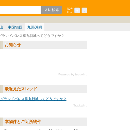
拡大
+
-
x
1
ション
シニア
歌山
中国/四国
九州/沖縄
グランドパレス柳丸新城ってどうですか？
お知らせ
Powered by feedwind
最近見たスレッド
グランドパレス柳丸新城ってどうですか？
TrackWind
本物件とご近所物件