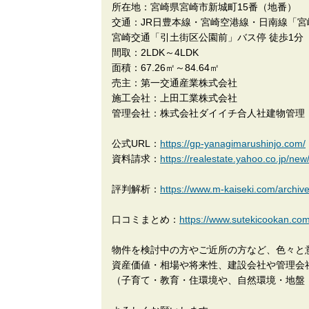
所在地：宮崎県宮崎市新城町15番（地番）
交通：JR日豊本線・宮崎空港線・日南線「宮崎」
宮崎交通「引土街区公園前」バス停 徒歩1分（
間取：2LDK～4LDK
面積：67.26㎡～84.64㎡
売主：第一交通産業株式会社
施工会社：上田工業株式会社
管理会社：株式会社ダイイチ合人社建物管理
公式URL：
https://gp-yanagimarushinjo.com/
資料請求：
https://realestate.yahoo.co.jp/n
評判解析：
https://www.m-kaiseki.com/archiv
口コミまとめ：
https://www.sutekicoo
物件を検討中の方やご近所の方など、色々と
資産価値・相場や将来性、建設会社や管理会
（子育て・教育・住環境や、自然環境・地盤