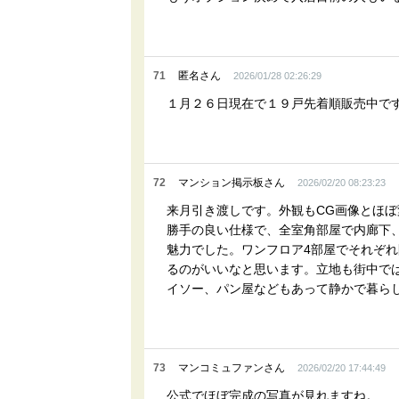
71
匿名さん
2026/01/28 02:26:29
１月２６日現在で１９戸先着順販売中で
72
マンション掲示板さん
2026/02/20 08:23:23
来月引き渡しです。外観もCG画像とほ
勝手の良い仕様で、全室角部屋で内廊下
魅力でした。ワンフロア4部屋でそれぞ
るのがいいなと思います。立地も街中で
イソー、パン屋などもあって静かで暮ら
73
マンコミュファンさん
2026/02/20 17:44:49
公式でほぼ完成の写真が見れますね。