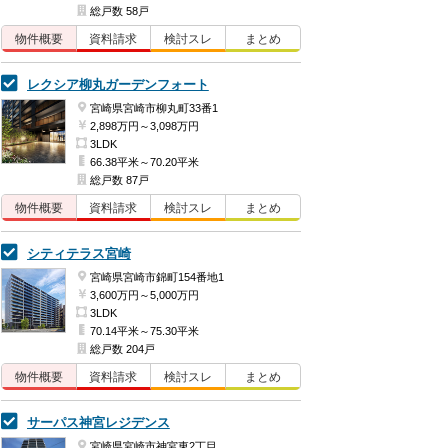
総戸数 58戸
物件概要
資料請求
検討
スレ
まとめ
レクシア柳丸ガーデンフォート
宮崎県宮崎市柳丸町33番1
2,898万円～3,098万円
3LDK
66.38平米～70.20平米
総戸数 87戸
物件概要
資料請求
検討
スレ
まとめ
シティテラス宮崎
宮崎県宮崎市錦町154番地1
3,600万円～5,000万円
3LDK
70.14平米～75.30平米
総戸数 204戸
物件概要
資料請求
検討
スレ
まとめ
サーパス神宮レジデンス
宮崎県宮崎市神宮東2丁目