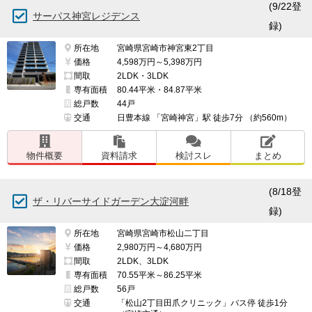
(9/22登
サーパス神宮レジデンス
録)
所在地
宮崎県宮崎市神宮東2丁目
価格
4,598万円～5,398万円
間取
2LDK・3LDK
専有面積
80.44平米・84.87平米
総戸数
44戸
交通
日豊本線 「宮崎神宮」駅 徒歩7分 （約560m）
物件概要
資料請求
検討スレ
まとめ
(8/18登
ザ・リバーサイドガーデン大淀河畔
録)
所在地
宮崎県宮崎市松山二丁目
価格
2,980万円～4,680万円
間取
2LDK、3LDK
専有面積
70.55平米～86.25平米
総戸数
56戸
交通
「松山2丁目田爪クリニック」バス停 徒歩1分