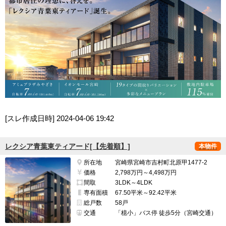
[スレ作成日時]
2024-04-06 19:42
レクシア青葉東ティアード[【先着順】]
本物件
所在地
宮崎県宮崎市吉村町北原甲1477-2
価格
2,798万円～4,498万円
間取
3LDK～4LDK
専有面積
67.50平米～92.42平米
総戸数
58戸
交通
「檍小」バス停 徒歩5分（宮崎交通）