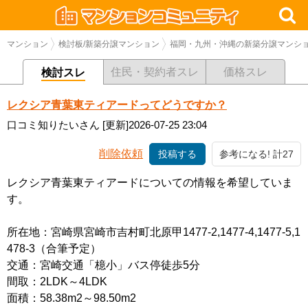
マンション
検討板/新築分譲マンション
福岡・九州・沖縄の新築分譲マンシ
住民・契約者スレ
価格スレ
検討スレ
レクシア青葉東ティアードってどうですか？
口コミ知りたいさん
[更新]2026-07-25 23:04
削除依頼
投稿する
参考になる! 計27
レクシア青葉東ティアードについての情報を希望していま
す。
所在地：宮崎県宮崎市吉村町北原甲1477-2,1477-4,1477-5,1
478-3（合筆予定）
交通：宮崎交通「檍小」バス停徒歩5分
間取：2LDK～4LDK
面積：58.38m2～98.50m2