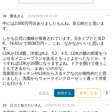
38
匿名さん
2026/05/30 08:20:50
中には2,000万円台ありましたもんね。良心的だと思いま
す。
しかも公式に価格が発表されています。Gタイプだと3LD
K、74.62㎡で3038万円～。これ、なかなかいいと思いま
す。
LDKが15.8畳。洋室は6.2、5.2、4.3。LDKの横の部屋をつ
ぶせるメニュープランがあるともっとよかったなとか。そ
うすればLDKが20畳になりますよね。ドアを開けて使うこ
ともできるから、まあいいのかな。
洗面室がキッチンやLDKから入るドアなのが個性的だと思
いました。洗面からウォークインクローゼット通って洋室
にも行ける！！
1
非表示
投稿する
参考になる!
39
口コミ知りたいさん
2026/05/30 22:34:44