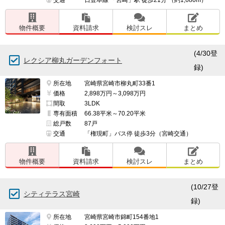
物件概要
資料請求
検討スレ
まとめ
(4/30登
レクシア柳丸ガーデンフォート
録)
所在地
宮崎県宮崎市柳丸町33番1
価格
2,898万円～3,098万円
間取
3LDK
専有面積
66.38平米～70.20平米
総戸数
87戸
交通
「権現町」バス停 徒歩3分（宮崎交通）
物件概要
資料請求
検討スレ
まとめ
(10/27登
シティテラス宮崎
録)
所在地
宮崎県宮崎市錦町154番地1