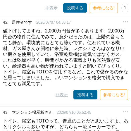
1
非表示
投稿する
参考になる!
42
居住者です
2026/07/07 04:38:17
値下げしてますね。2,000万円台が多くあります。2,000万
円台の物件に住んでみて、意外だったのは、上階の音もと
ても静か。環境的にもとても静かです。使われている機
材、ガス屋さんが開栓に来た時、レクシアさんはかなりい
い機器を使用していて、浴室乾燥機は電気ではなくガス、
これは乾燥が早く、時間がかかる電気よりも光熱費が安
い、給湯器も高い物が使われていますと聞いてびっくり。
トイレ、浴室もTOTOを使用するなど、これで儲かるのかな
と思ってしまいました。いいマンションを格安で購入でき
てとても満足です。
非表示
投稿する
参考になる!
43
マンション掲示板さん
2026/07/10 06:52:45
トイレ、浴室もTOTOって、普通のことだと思いますよ。あ
とリクシルも多いですが。どちらも一流メーカーです。