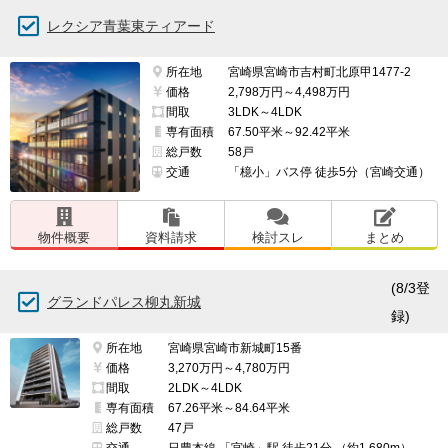
レクシア青葉東ティアード
所在地
宮崎県宮崎市吉村町北原甲1477-2
価格
2,798万円～4,498万円
間取
3LDK～4LDK
専有面積
67.50平米～92.42平米
総戸数
58戸
交通
「檍小」バス停 徒歩5分（宮崎交通）
物件概要
資料請求
検討スレ
まとめ
(8/3登
グランドパレス柳丸新城
録)
所在地
宮崎県宮崎市新城町15番
価格
3,270万円～4,780万円
間取
2LDK～4LDK
専有面積
67.26平米～84.64平米
総戸数
47戸
交通
日豊本線 「宮崎」駅 徒歩21分 （約1,680m）