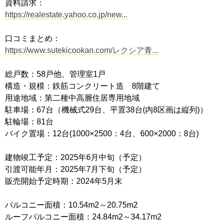
資料請求：
https://realestate.yahoo.co.jp/new...
口コミまとめ：
https://www.sutekicookan.com/レクシア青...
総戸数：58戸他、管理室1戸
構造・規模：鉄筋コンクリート造 8階建て
用途地域：第二種中高層住居専用地域
駐車場：67台（機械式29台、平置38台(内8区画は縦列)）
駐輪場：81台
バイク置場：12台(1000×2500：4台、600×2000：8台)
建物竣工予定：2025年6月中旬（予定）
引渡可能年月：2025年7月下旬（予定）
販売開始予定時期：2024年5月末
バルコニー面積：10.54m2～20.75m2
ルーフバルコニー面積：24.84m2～34.17m2