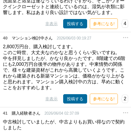
洗面室と浴室は連なっているわけですから、そこがウォー
クインクローゼットと連続しているのは、湿気が衣類に影
響します。私はあまり良い設計ではない気がします。
4
非表示
投稿する
参考になる!
40
マンション検討中さん
2026/06/03 00:19:27
2,800万円台、購入検討してます。
このご時世、大丈夫なのかなと思うくらい安いですね。
中を拝見しましたが、かなり良かったです。8階建ての6階
にも2,000万円台後半の物件があります。中東情勢の関係
で、様々な建築資材がこれから高騰していくようです。こ
れから建築される新築マンションは、価格がかなり上がる
と思われます。マンション購入検討中の方は、早めに動く
ことをおすすめします。
2
非表示
投稿する
参考になる!
41
購入経験者さん
2026/06/04 02:37:09
中古検討していましたが、中古よりもお買い得なので契約
しました