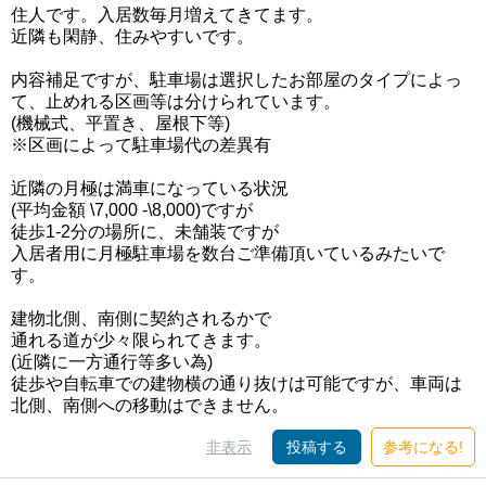
住人です。入居数毎月増えてきてます。
近隣も閑静、住みやすいです。
内容補足ですが、駐車場は選択したお部屋のタイプによっ
て、止めれる区画等は分けられています。
(機械式、平置き、屋根下等)
※区画によって駐車場代の差異有
近隣の月極は満車になっている状況
(平均金額 \7,000 -\8,000)ですが
徒歩1-2分の場所に、未舗装ですが
入居者用に月極駐車場を数台ご準備頂いているみたいで
す。
建物北側、南側に契約されるかで
通れる道が少々限られてきます。
(近隣に一方通行等多い為)
徒歩や自転車での建物横の通り抜けは可能ですが、車両は
北側、南側への移動はできません。
非表示
投稿する
参考になる!