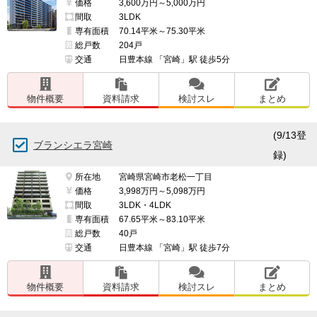
価格
3,600万円～5,000万円
間取
3LDK
専有面積
70.14平米～75.30平米
総戸数
204戸
交通
日豊本線 「宮崎」駅 徒歩5分
物件概要
資料請求
検討スレ
まとめ
(9/13登
ブランシエラ宮崎
録)
所在地
宮崎県宮崎市老松一丁目
価格
3,998万円～5,098万円
間取
3LDK・4LDK
専有面積
67.65平米～83.10平米
総戸数
40戸
交通
日豊本線 「宮崎」駅 徒歩7分
物件概要
資料請求
検討スレ
まとめ