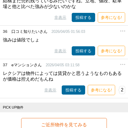
結構まだ売れ残っているみたいですね。立地、値段、駐車
場と他と比べた強みが少ないのかな
非表示
投稿する
参考になる!
36
口コミ知りたいさん
2026/04/05 01:56:03
強みは値段でしょ
非表示
投稿する
参考になる!
37
eマンションさん
2026/04/05 03:11:58
レクシアは物件によっては賃貸かと思うようなものもある
が価格は控えめだもんね
2
非表示
投稿する
参考になる!
PICK UP物件
ご近所物件を見てみる