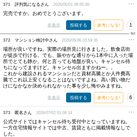
371
評判気になるさん
2026/05/01 08:05:00
完売ですか。おめでとうございます。
1
非表示
投稿する
参考になる!
372
マンション検討中さん
2026/05/06 03:59:35
場所が良いですね。実際の場所見に行きました。飲食店街
が徒歩で行ける。でも、賑やかな通りから1本中に入った場
所でとても静か。何と言っても地盤が良い。キャンセル待
ちになってますけど。キャンセル出ますかねー。。
これから建設されるマンションだと資材高騰とか人件費高
騰でこれ以上安くなることはないですよね。高い買い物だ
けになかなか決められなかった事を少し悔やみますね。
6
非表示
投稿する
参考になる!
373
匿名さん
2026/07/02 01:08:14
公式サイトではキャンセル待ち受付中となっていますね。
一方住宅情報サイトでは中古、賃貸ともに掲載情報なしで
した。