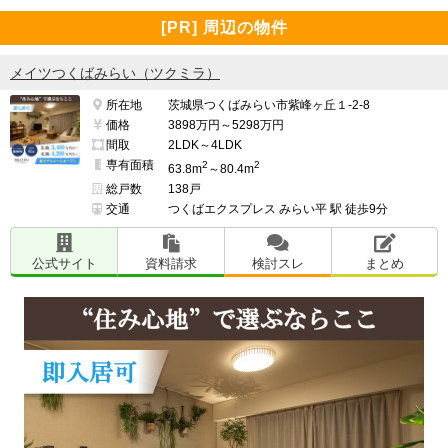
[PR] 周辺の物件
メイツつくばみらい（ツクミラ）
所在地
茨城県つくばみらい市紫峰ヶ丘１-2-8
価格
3898万円～5298万円
間取
2LDK～4LDK
専有面積
2
2
63.8m
～80.4m
総戸数
138戸
交通
つくばエクスプレス みらい平 駅 徒歩9分
公式サイト
資料請求
検討スレ
まとめ