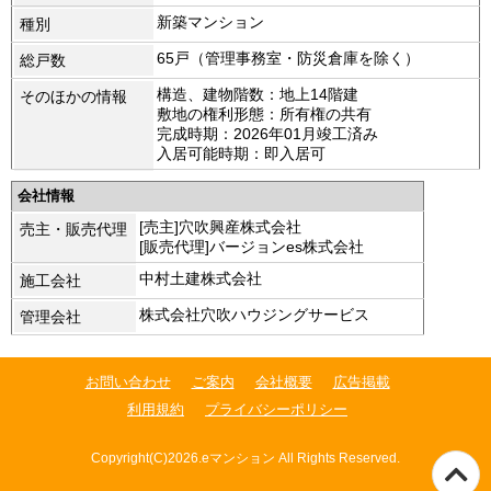
新築マンション
種別
65戸（管理事務室・防災倉庫を除く）
総戸数
構造、建物階数：地上14階建
そのほかの情報
敷地の権利形態：所有権の共有
完成時期：2026年01月竣工済み
入居可能時期：即入居可
会社情報
[売主]穴吹興産株式会社
売主・販売代理
[販売代理]バージョンes株式会社
中村土建株式会社
施工会社
株式会社穴吹ハウジングサービス
管理会社
お問い合わせ
ご案内
会社概要
広告掲載
利用規約
プライバシーポリシー
Copyright(C)2026.eマンション All Rights Reserved.