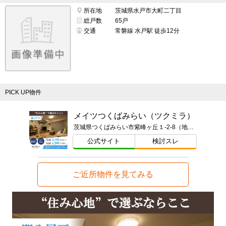
所在地
茨城県水戸市大町二丁目
総戸数
65戸
交通
常磐線 水戸駅 徒歩12分
PICK UP物件
メイツつくばみらい（ツクミラ）
茨城県つくばみらい市紫峰ヶ丘１-2-8（地番）
公式サイト
検討スレ
ご近所物件を見てみる