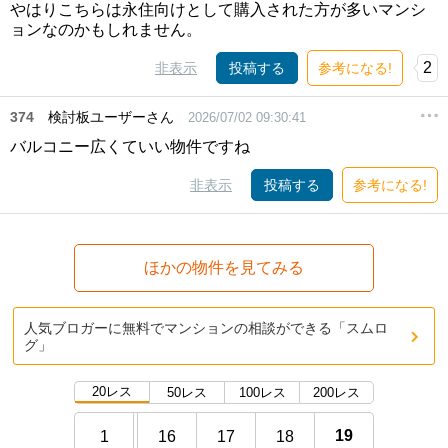
やはりこちらは永住向けとして購入された方が多いマンシ
ョンなのかもしれません。
2
非表示
投稿する
参考になる!
374
検討板ユーザーさん
2026/07/02 09:30:41
バルコニー広くていい物件ですね
非表示
投稿する
参考になる!
ほかの物件を見てみる
人気ブロガーに無料でマンションの相談ができる「スムロ
グ」
20レス
50レス
100レス
200レス
19
1
16
17
18