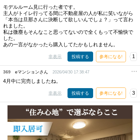
モデルルーム見に行った者です。
主人がトイレ行ってる間に不動産屋の人が私に笑いながら
「本当は旦那さんに決断して欲しいんでしょ？」って言わ
れました。
私は微塵もそんなこと思ってないので全くもって不愉快で
した。
あの一言がなかったら購入してたかもしれません。
1
非表示
投稿する
参考になる!
369
eマンションさん
2026/04/30 17:38:47
4月中に完売しましたね。
3
非表示
投稿する
参考になる!