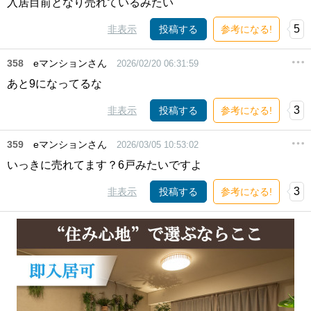
入居目前となり売れているみたい
5
非表示
投稿する
参考になる!
358
eマンションさん
2026/02/20 06:31:59
あと9になってるな
3
非表示
投稿する
参考になる!
359
eマンションさん
2026/03/05 10:53:02
いっきに売れてます？6戸みたいですよ
3
非表示
投稿する
参考になる!