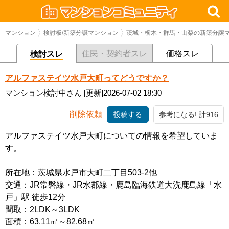
マンション
検討板/新築分譲マンション
茨城・栃木・群馬・山梨の新築分譲
住民・契約者スレ
価格スレ
検討スレ
アルファステイツ水戸大町ってどうですか？
マンション検討中さん
[更新]2026-07-02 18:30
削除依頼
投稿する
参考になる! 計916
アルファステイツ水戸大町についての情報を希望していま
す。
所在地：茨城県水戸市大町二丁目503-2他
交通：JR常磐線・JR水郡線・鹿島臨海鉄道大洗鹿島線「水
戸」駅 徒歩12分
間取：2LDK～3LDK
面積：63.11㎡～82.68㎡