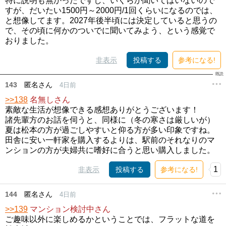
特に説明も無かったですし、いくらか聞いてはいないので
すが、だいたい1500円～2000円/1回くらいになるのでは、
と想像してます。2027年後半頃には決定していると思うの
で、その頃に何かのついでに聞いてみよう、という感覚で
おりました。
非表示
投稿する
参考になる!
143
匿名さん
4日前
>>138
名無しさん
素敵な生活が想像できる感想ありがとうございます！
諸先輩方のお話を伺うと、同様に（冬の寒さは厳しいが）
夏は松本の方が過ごしやすいと仰る方が多い印象ですね。
田舎に安い一軒家を購入するよりは、駅前のそれなりのマ
ンションの方が夫婦共に嗜好に合うと思い購入しました。
1
非表示
投稿する
参考になる!
144
匿名さん
4日前
>>139
マンション検討中さん
ご趣味以外に楽しめるかということでは、フラットな道を