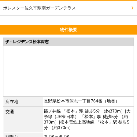
ポレスター佐久平駅南ガーデンテラス
物件概要
ザ・レジデンス松本深志
長野県松本市深志一丁目764番（地番）
所在地
篠ノ井線 「松本」駅 徒歩5分 （約370m）|大
交通
糸線（JR東日本） 「松本」駅 徒歩5分 （約
370m）|松本電鉄上高地線 「松本」駅 徒歩5
分 （約370m）
2LDK～4LDK