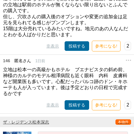
の立地は駅前のホテルが無くならない限り出ないとふんで
の購入です。
但し、穴吹さんの購入後のオプションや変更の追加金は足
元を見られてる感じがプンプンします。
15階は大分売れているみたいですね。地元のあの人なんだ
とわかる人ばかりだと思います。
2
非表示
投稿する
参考になる!
146
匿名さん
1日前
立地は松本一の高級かもホテル ブエナビスタの斜め前、
神様のカルテのモデル相澤病院も近く眼科 内科 皮膚科
など開業医も多いです。心配だったパルコ跡のドン・キホ
ーテも人が入っています。後は予定どおりの日程で完成す
るかです
2
非表示
投稿する
参考になる!
ザ・レジデンス松本深志
本物件