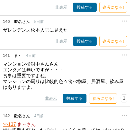
非表示
投稿する
参考になる!
140
匿名さん
5日前
ザレジデンス松本人志に見えた
非表示
投稿する
参考になる!
141
ま～
4日前
マンション検討中さんさん
エンタメは無いですが・・・
食事は重要ですよね。
マンションの周りは比較的色々食べ物屋、居酒屋、飲み屋
はありますよ。
1
非表示
投稿する
参考になる!
142
匿名さん
4日前
>>137
ま～さん