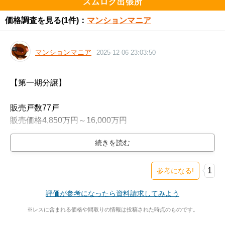
スムログ出張所
価格調査を見る
(1件)：
マンションマニア
マンションマニア
2025-12-06 23:03:50
【第一期分譲】

販売戸数77戸

販売価格4,850万円～16,000万円

最多販売価格帯6,300万円台(8戸)

間取り2LDK～4LDK

専有面積63.80ｍ2～120.17ｍ2

1
参考になる!
管理費 月額11,890円～19,690円（インターネットサービ
評価が参考になったら資料請求してみよう
ス保守管理費などを含む）

修繕積立金 月額8,600円～16,200円
※レスに含まれる価格や間取りの情報は投稿された時点のものです。