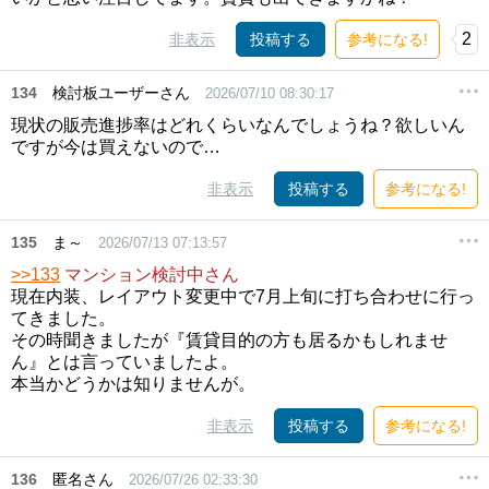
2
非表示
投稿する
参考になる!
134
検討板ユーザーさん
2026/07/10 08:30:17
現状の販売進捗率はどれくらいなんでしょうね？欲しいん
ですが今は買えないので…
非表示
投稿する
参考になる!
135
ま～
2026/07/13 07:13:57
>>133
マンション検討中さん
現在内装、レイアウト変更中で7月上旬に打ち合わせに行っ
てきました。
その時聞きましたが『賃貸目的の方も居るかもしれませ
ん』とは言っていましたよ。
本当かどうかは知りませんが。
非表示
投稿する
参考になる!
136
匿名さん
2026/07/26 02:33:30