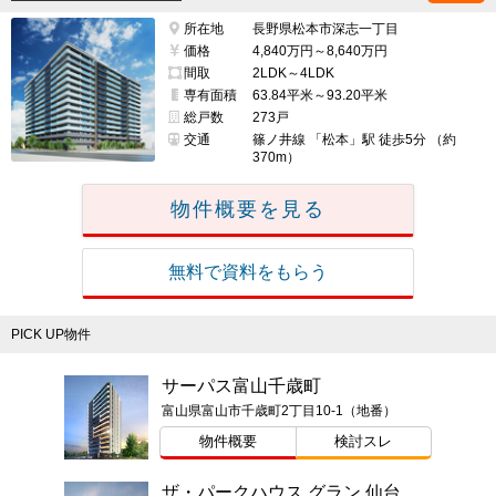
所在地
長野県松本市深志一丁目
価格
4,840万円～8,640万円
間取
2LDK～4LDK
専有面積
63.84平米～93.20平米
総戸数
273戸
交通
篠ノ井線 「松本」駅 徒歩5分 （約
370m）
物件概要を見る
無料で資料をもらう
PICK UP物件
サーパス富山千歳町
富山県富山市千歳町2丁目10-1（地番）
物件概要
検討スレ
ザ・パークハウス グラン 仙台広瀬町