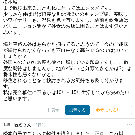
松本城
まで散歩出来ることも私にとってはエンタメです。
少し足を伸ばせば綺麗な川or湖沿いのキャンプ場、美味し
いワイナリーも、温泉も色々有りますし、駅前も飲食店は
バリエーション豊かで外食のお店に困ることはまず無いと
思います。
海と空路以外はあらかた揃ってると思うので、今のご趣味
が続けられなくなっても不自由なく暮らせるのでは無いで
しょうか？
外国人の方の知名度も徐々に増している印象ですし、、過
度な期待はしませんが、地方都市（と分類できるかは?）は
将来性も悪くないかと。
移住されることをご検討されるお気持ちも良く分かりま
す。
私は完全移住に至るかは10年～15年生活してから決めたい
と思います。
1
非表示
投稿する
参考になる!
145
匿名さん
2日前
松本市民でこちらの物件を購入しました。正直、これ以上