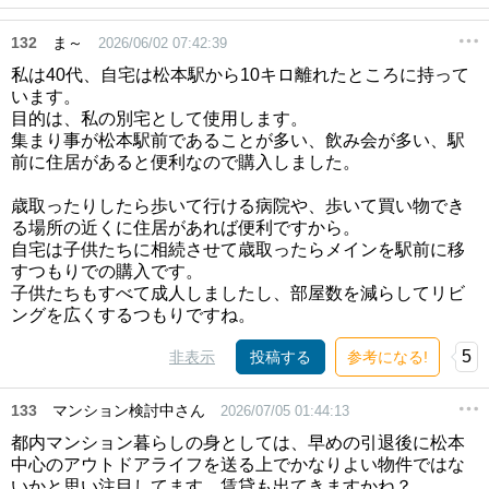
132
ま～
2026/06/02 07:42:39
私は40代、自宅は松本駅から10キロ離れたところに持って
います。
目的は、私の別宅として使用します。
集まり事が松本駅前であることが多い、飲み会が多い、駅
前に住居があると便利なので購入しました。
歳取ったりしたら歩いて行ける病院や、歩いて買い物でき
る場所の近くに住居があれば便利ですから。
自宅は子供たちに相続させて歳取ったらメインを駅前に移
すつもりでの購入です。
子供たちもすべて成人しましたし、部屋数を減らしてリビ
ングを広くするつもりですね。
5
非表示
投稿する
参考になる!
133
マンション検討中さん
2026/07/05 01:44:13
都内マンション暮らしの身としては、早めの引退後に松本
中心のアウトドアライフを送る上でかなりよい物件ではな
いかと思い注目してます。賃貸も出てきますかね？