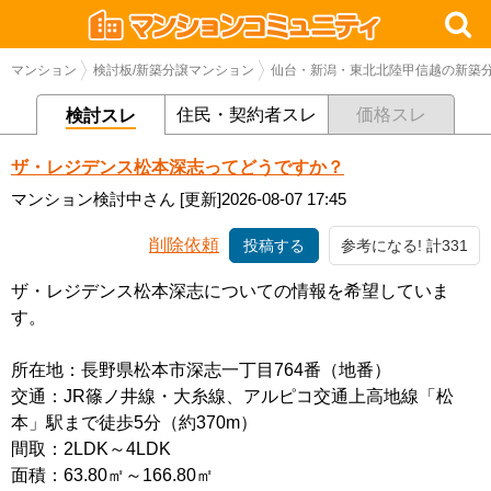
マンション
検討板/新築分譲マンション
仙台・新潟・東北北陸甲信越の新築
住民・契約者スレ
価格スレ
検討スレ
ザ・レジデンス松本深志ってどうですか？
マンション検討中さん
[更新]2026-08-07 17:45
削除依頼
投稿する
参考になる! 計331
ザ・レジデンス松本深志についての情報を希望していま
す。
所在地：長野県松本市深志一丁目764番（地番）
交通：JR篠ノ井線・大糸線、アルピコ交通上高地線「松
本」駅まで徒歩5分（約370m）
間取：2LDK～4LDK
面積：63.80㎡～166.80㎡