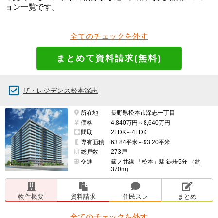
ョン一覧です。
全てのチェックを外す
ザ・レジデンス松本深志
所在地
長野県松本市深志一丁目
価格
4,840万円～8,640万円
間取
2LDK～4LDK
専有面積
63.84平米～93.20平米
総戸数
273戸
交通
篠ノ井線 「松本」駅 徒歩5分 （約
370m）
物件概要
資料請求
住民スレ
まとめ
全てのチェックを外す