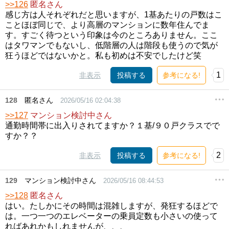
>>126
匿名さん
感じ方は人それぞれだと思いますが、1基あたりの戸数はこ
ことほぼ同じで、より高層のマンションに数年住んでま
す。すごく待つという印象は今のところありません。ここ
はタワマンでもないし、低階層の人は階段も使うので気が
狂うほどではないかと。私も初めは不安でしたけど笑
1
非表示
投稿する
参考になる!
128
匿名さん
2026/05/16 02:04:38
>>127
マンション検討中さん
通勤時間帯に出入りされてますか？１基/９０戸クラスでで
すか？？
2
非表示
投稿する
参考になる!
129
マンション検討中さん
2026/05/16 08:44:53
>>128
匿名さん
はい。たしかにその時間は混雑しますが、発狂するほどで
は。一つ一つのエレベーターの乗員定数も小さいの使って
ればあれかもしれませんが、、、