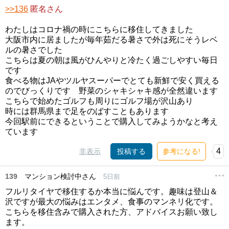
>>136
匿名さん
わたしはコロナ禍の時にこちらに移住してきました
大阪市内に居ましたが毎年茹だる暑さで外は死にそうレベ
ルの暑さでした
こちらは夏の朝は風がひんやりと冷たく過ごしやすい毎日
です
食べる物はJAやツルヤスーパーでとても新鮮で安く買える
のでびっくりです 野菜のシャキシャキ感が全然違います
こちらで始めたゴルフも周りにゴルフ場が沢山あり
時には群馬県まで足をのばすこともあります
今回駅前にできるということで購入してみようかなと考え
ています
4
非表示
投稿する
参考になる!
139
マンション検討中さん
5日前
フルリタイヤで移住するか本当に悩んです。趣味は登山＆
沢ですが最大の悩みはエンタメ、食事のマンネリ化です。
こちらを移住含みで購入された方、アドバイスお願い致し
ます。