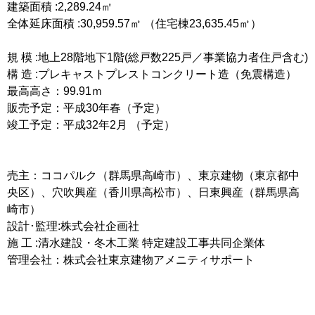
建築面積 :2,289.24㎡
全体延床面積 :30,959.57㎡ （住宅棟23,635.45㎡）
規 模 :地上28階地下1階(総戸数225戸／事業協力者住戸含む)
構 造 :プレキャストプレストコンクリート造（免震構造）
最高高さ：99.91ｍ
販売予定：平成30年春（予定）
竣工予定：平成32年2月 （予定）
売主：ココパルク（群馬県高崎市）、東京建物（東京都中
央区）、穴吹興産（香川県高松市）、日東興産（群馬県高
崎市）
設計･監理:株式会社企画社
施 工 :清水建設・冬木工業 特定建設工事共同企業体
管理会社：株式会社東京建物アメニティサポート