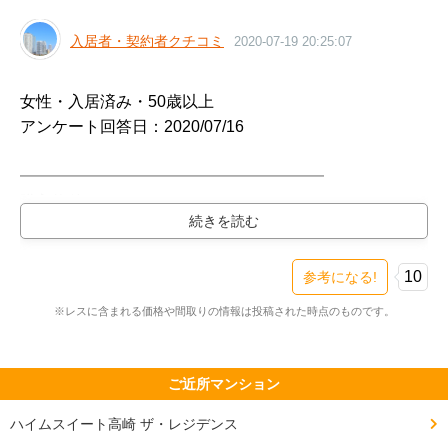
入居者・契約者クチコミ
2020-07-19 20:25:07
女性・入居済み・50歳以上

アンケート回答日：2020/07/16

━━━━━━━━━━━━━━━━━━━

購入物件

━━━━━━━━━━━━━━━━━━━

ブリリアタワー高崎アルファレジデンシア（新築・
2LDK・5500万円台）

10
参考になる!
検討スレ：
https://www.e-mansion.co.jp/bbs/th...
※レスに含まれる価格や間取りの情報は投稿された時点のものです。
住民スレ：
https://www.e-mansion.co.jp/bbs/th...
━━━━━━━━━━━━━━━━━━━

ご近所マンション
住まい環境について良い点、残念な点

ハイムスイート高崎 ザ・レジデンス
━━━━━━━━━━━━━━━━━━━
