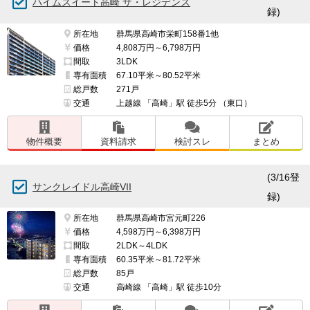
ハイムスイート高崎 ザ・レジデンス
録)
残念な点

所在地
群馬県高崎市栄町158番1他
屋上か上階に展望デッキがほしい。

価格
4,808万円～6,798万円
間取
3LDK
ロビーがあまり活用できていない。

専有面積
67.10平米～80.52平米
総戸数
271戸
交通
上越線 「高崎」駅 徒歩5分 （東口）
━━━━━━━━━━━━━━━━━━━

周辺環境について良い点、残念な点

物件概要
資料請求
検討スレ
まとめ
━━━━━━━━━━━━━━━━━━━

良い点

(3/16登
サンクレイドル高崎VII
大型電器店がすぐそばにあって便利

録)
所在地
群馬県高崎市宮元町226
残念な点

価格
4,598万円～6,398万円
駅の反対側にしか、歩いて行けるスーが無い。

間取
2LDK～4LDK
専有面積
60.35平米～81.72平米
総戸数
85戸
飲食店もこちら側には少ない。

交通
高崎線 「高崎」駅 徒歩10分