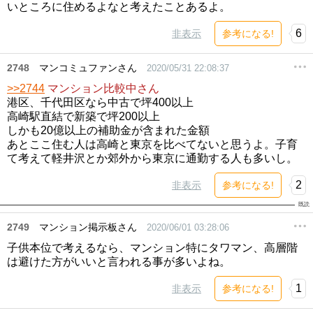
いところに住めるよなと考えたことあるよ。
6
非表示
参考になる!
2748
マンコミュファンさん
2020/05/31 22:08:37
>>2744
マンション比較中さん
港区、千代田区なら中古で坪400以上
高崎駅直結で新築で坪200以上
しかも20億以上の補助金が含まれた金額
あとここ住む人は高崎と東京を比べてないと思うよ。子育
て考えて軽井沢とか郊外から東京に通勤する人も多いし。
2
非表示
参考になる!
2749
マンション掲示板さん
2020/06/01 03:28:06
子供本位で考えるなら、マンション特にタワマン、高層階
は避けた方がいいと言われる事が多いよね。
1
非表示
参考になる!