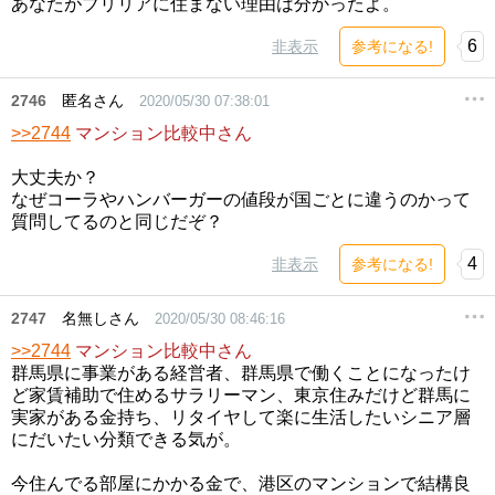
あなたがブリリアに住まない理由は分かったよ。
6
非表示
参考になる!
2746
匿名さん
2020/05/30 07:38:01
>>2744
マンション比較中さん
大丈夫か？
なぜコーラやハンバーガーの値段が国ごとに違うのかって
質問してるのと同じだぞ？
4
非表示
参考になる!
2747
名無しさん
2020/05/30 08:46:16
>>2744
マンション比較中さん
群馬県に事業がある経営者、群馬県で働くことになったけ
ど家賃補助で住めるサラリーマン、東京住みだけど群馬に
実家がある金持ち、リタイヤして楽に生活したいシニア層
にだいたい分類できる気が。
今住んでる部屋にかかる金で、港区のマンションで結構良