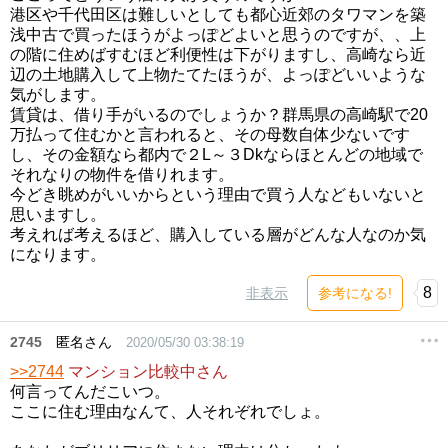
港区や千代田区は難しいとしても都心近郊のタワマンを築
浅中古で買ったほうがよっぽどよいと思うのですが、、上
の階に住めばすむほど利便性は下がりますし、高崎なら近
辺の土地購入して上物たてたほうが、よっぽどいいような
気がします。
賃貸は、借り手がいるのでしょうか？群馬県の高崎駅で20
万払って住むかと言われると、その母数自体少ないです
し、その金額なら都内で２L～３Dkならほとんどの地域で
それなりの物件を借りれます。
今どき眺めがいいからという理由で買う人などもいないと
思いますし。
考えれば考えるほど、購入している層がどんな人なのか気
になります。
8
非表示
参考になる!
2745
匿名さん
2020/05/30 03:38:19
>>2744
マンション比較中さん
何言ってんだこいつ。
ここに住む理由なんて、人それぞれでしょ。