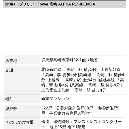
Brillia（ブリリア）Tower 高崎 ALPHA RESIDENCIA
内科や小児科医院とミニスーパーに入って欲しかった。

（※管理担当より）

当コーナーでは、入居者・契約者の方からのクチコミを
募集しています。

群馬県高崎市東町32-1他（地番）
所在地
https://e-ma.co/q2FKk
北陸新幹線 「高崎」駅 徒歩4分 |上越新幹線
交通
「高崎」駅 徒歩4分 |高崎線 「高崎」駅 徒歩4
分 |上越線 「高崎」駅 徒歩4分 |信越本線 「高
崎」駅 徒歩4分 |八高線 「高崎」駅 徒歩4分 |
上信電鉄上信線 「高崎」駅 徒歩4分
新築マンション
種別
222戸（公募対象外住戸88戸、地権者住戸9
総戸数
戸、事業協力者住戸8戸含む）
構造、建物階数：プレストレストコンクリー
そのほかの情報
ト、地上28階 地下1階建