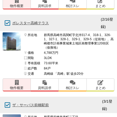
郵便局、ポストが遠い。

物件概要
資料請求
検討スレ
まとめ
(2/16登
━━━━━━━━━━━━━━━━━━━

ポレスター高崎テラス
録)
交通・アクセスで良い点、残念な点

━━━━━━━━━━━━━━━━━━━

所在地
群馬県高崎市高関町字北沖317-4、318-1、326-
1、327-1、328-1、329-1、329-5（従前地）、高
良い点

崎都市計画事業城東土地区画整理事業120街区
駅までペデストリアンで行ける。徒歩4分

（仮換地）
価格
4,788万円
間取
3LDK
残念な点

専有面積
73.60平米
ペデストリアンに屋根が無く、建物の裏側を通る感じで
総戸数
84戸
歩く楽しみが無い。

交通
高崎線 「高崎」駅 徒歩20分
冬はビル風が強いかもしれない

物件概要
資料請求
検討スレ
まとめ
(3/1登
ザ・サーパス前橋駅前
━━━━━━━━━━━━━━━━━━━

録)
治安・安全の面で良い点、残念な点

所在地
群馬県前橋市表町二丁目