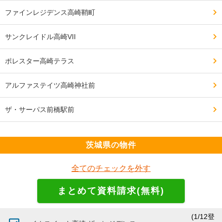
良い点

ファインレジデンス高崎鞘町
タワーマンションなのに行灯部屋が無く、ワイドスパン
で明るい。

サンクレイドル高崎VII
駐車場が自走式

ポレスター高崎テラス
残念な点

アルファステイツ高崎神社前
主寝室が狭く、ベッドの置き方に悩んだ。

ザ・サーパス前橋駅前
他の部屋も横幅が狭い。

茨城県の物件
━━━━━━━━━━━━━━━━━━━

設備や共用施設について良い点、残念な点

全てのチェックを外す
━━━━━━━━━━━━━━━━━━━

良い点

ディスポーザー、食洗機、24時間ゴミ捨て可能、宅配ボ
ックス、などは非常に便利

(1/12登