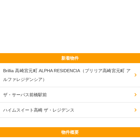
━━━━━━━━━━━━━━━━━━━

このマンションの最も良い点

━━━━━━━━━━━━━━━━━━━

現時点では、地域ナンバーワンのマンションであり、住
んでいることが自慢できる。

新着物件
高さがあるので、遠くからでもひと目でわかる。

Brillia 高崎宮元町 ALPHA RESIDENCIA（ブリリア高崎宮元町 ア
住民も感じが良いかたが多い。

ルファレジデンシア）
ザ・サーパス前橋駅前
━━━━━━━━━━━━━━━━━━━

このマンションの最も残念な点

ハイムスイート高崎 ザ・レジデンス
━━━━━━━━━━━━━━━━━━━

建物の外観がスッキリしすぎて、豪華さが全くない。

物件概要
一階、二階のテナントが期待はずれだった。
