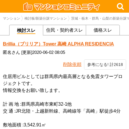
マンション
検討板/新築分譲マンション
茨城・栃木・群馬・山梨の新築分譲
住民・契約者スレ
価格スレ
検討スレ
Brillia（ブリリア）Tower 高崎 ALPHA RESIDENCIA
匿名さん
[更新]2020-06-02 08:05
削除依頼
参考になる! 計2618
住居用ビルとしては群馬県内最高層となる免震タワープロ
ジェクトです。
情報交換をお願い致します。
計 画 地 :群馬県高崎市東町32-1他
交 通 :JR北陸・上越新幹線、高崎線等「高崎」駅徒歩4分
敷地面積 :3,542.91㎡