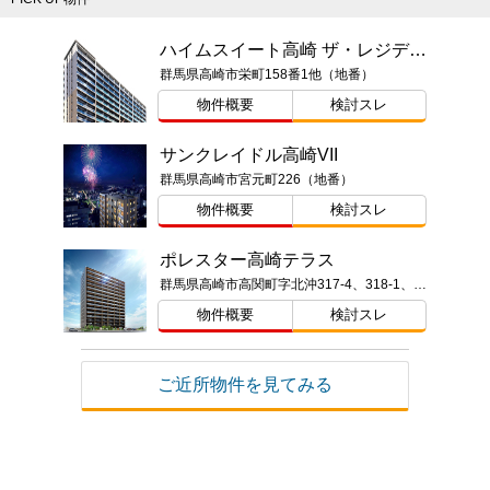
ハイムスイート高崎 ザ・レジデンス
群馬県高崎市栄町158番1他（地番）
物件概要
検討スレ
サンクレイドル高崎VII
群馬県高崎市宮元町226（地番）
物件概要
検討スレ
ポレスター高崎テラス
群馬県高崎市高関町字北沖317-4、318-1、326-1、327-1、328-1、329-1、329-5（従前地）、高崎都市計画事業城東土地区画整理事業120街区（仮換地）
物件概要
検討スレ
ご近所物件を見てみる