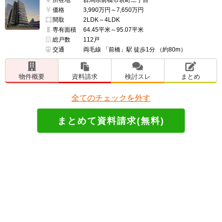
━━━━━━━━━━━━━━━━━━━

価格
3,990万円～7,650万円
24時間有人管理は安心。

間取
2LDK～4LDK
専有面積
64.45平米～95.07平米
総戸数
112戸
玄関前のインターホンにもカメラがついていると良かっ
交通
両毛線 「前橋」駅 徒歩1分 （約80m）
たと思う。

物件概要
資料請求
検討スレ
まとめ
人の出入りが比較的あり、部屋の前まで来れてしまうの
で。

全てのチェックを外す
━━━━━━━━━━━━━━━━━━━

管理面で良い点、残念な点

━━━━━━━━━━━━━━━━━━━

まだ住んで間もないので、よくわからないが、何かあっ
た時に、24時間有人管理は安心だと思う。

いつもきれいに掃除をしてくれていて、気持ちが良い。
