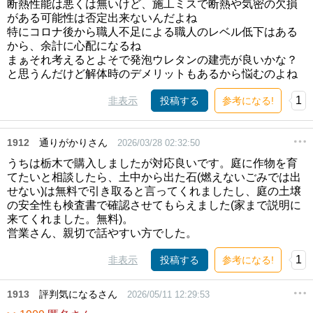
断熱性能は悪くは無いけど、施工ミスで断熱や気密の欠損
がある可能性は否定出来ないんだよね
特にコロナ後から職人不足による職人のレベル低下はある
から、余計に心配になるね
まぁそれ考えるとよそで発泡ウレタンの建売が良いかな？
と思うんだけど解体時のデメリットもあるから悩むのよね
1
非表示
投稿する
参考になる!
1912
通りがかりさん
2026/03/28 02:32:50
うちは栃木で購入しましたが対応良いです。庭に作物を育
てたいと相談したら、土中から出た石(燃えないごみでは出
せない)は無料で引き取ると言ってくれましたし、庭の土壌
の安全性も検査書で確認させてもらえました(家まで説明に
来てくれました。無料)。
営業さん、親切で話やすい方でした。
1
非表示
投稿する
参考になる!
1913
評判気になるさん
2026/05/11 12:29:53