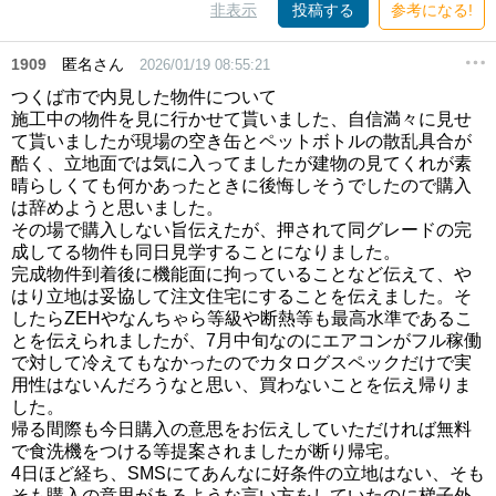
非表示
投稿する
参考になる!
1909
匿名さん
2026/01/19 08:55:21
つくば市で内見した物件について
施工中の物件を見に行かせて貰いました、自信満々に見せ
て貰いましたが現場の空き缶とペットボトルの散乱具合が
酷く、立地面では気に入ってましたが建物の見てくれが素
晴らしくても何かあったときに後悔しそうでしたので購入
は辞めようと思いました。
その場で購入しない旨伝えたが、押されて同グレードの完
成してる物件も同日見学することになりました。
完成物件到着後に機能面に拘っていることなど伝えて、や
はり立地は妥協して注文住宅にすることを伝えました。そ
したらZEHやなんちゃら等級や断熱等も最高水準であるこ
とを伝えられましたが、7月中旬なのにエアコンがフル稼働
で対して冷えてもなかったのでカタログスペックだけで実
用性はないんだろうなと思い、買わないことを伝え帰りま
した。
帰る間際も今日購入の意思をお伝えしていただければ無料
で食洗機をつける等提案されましたが断り帰宅。
4日ほど経ち、SMSにてあんなに好条件の立地はない、そも
そも購入の意思があるような言い方をしていたのに梯子外