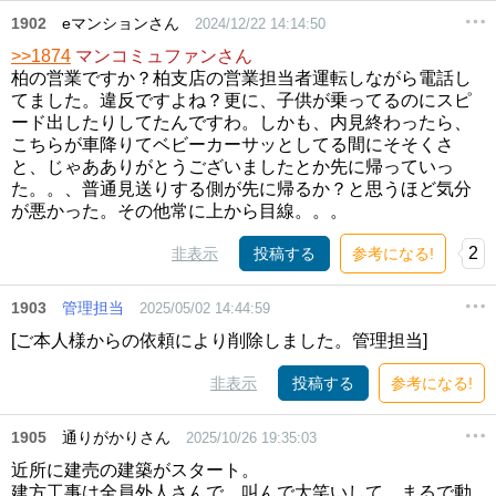
1902
eマンションさん
2024/12/22 14:14:50
>>1874
マンコミュファンさん
柏の営業ですか？柏支店の営業担当者運転しながら電話し
てました。違反ですよね？更に、子供が乗ってるのにスピ
ード出したりしてたんですわ。しかも、内見終わったら、
こちらが車降りてベビーカーサッとしてる間にそそくさ
と、じゃあありがとうございましたとか先に帰っていっ
た。。、普通見送りする側が先に帰るか？と思うほど気分
が悪かった。その他常に上から目線。。。
2
非表示
投稿する
参考になる!
1903
管理担当
2025/05/02 14:44:59
[ご本人様からの依頼により削除しました。管理担当]
非表示
投稿する
参考になる!
1905
通りがかりさん
2025/10/26 19:35:03
近所に建売の建築がスタート。
建方工事は全員外人さんで、叫んで大笑いして、まるで動