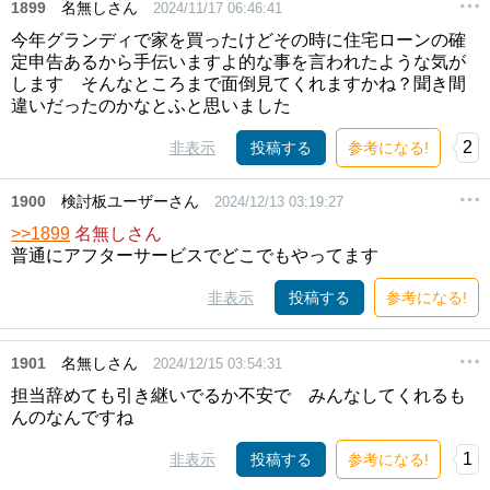
1899
名無しさん
2024/11/17 06:46:41
今年グランディで家を買ったけどその時に住宅ローンの確
定申告あるから手伝いますよ的な事を言われたような気が
します そんなところまで面倒見てくれますかね？聞き間
違いだったのかなとふと思いました
2
非表示
投稿する
参考になる!
1900
検討板ユーザーさん
2024/12/13 03:19:27
>>1899
名無しさん
普通にアフターサービスでどこでもやってます
非表示
投稿する
参考になる!
1901
名無しさん
2024/12/15 03:54:31
担当辞めても引き継いでるか不安で みんなしてくれるも
んのなんですね
1
非表示
投稿する
参考になる!