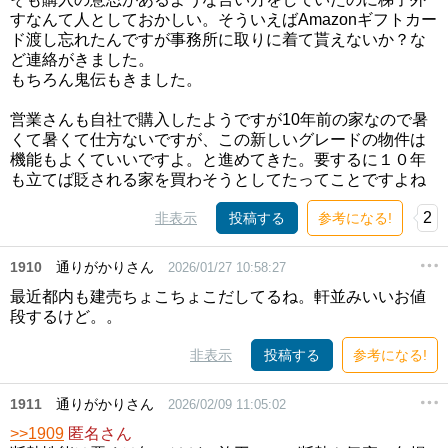
すなんて人としておかしい。そういえばAmazonギフトカー
ド渡し忘れたんですが事務所に取りに着て貰えないか？な
ど連絡がきました。
もちろん鬼伝もきました。
営業さんも自社で購入したようですが10年前の家なので暑
くて暑くて仕方ないですが、この新しいグレードの物件は
機能もよくていいですよ。と進めてきた。要するに１０年
も立てば貶される家を買わそうとしてたってことですよね
2
非表示
投稿する
参考になる!
1910
通りがかりさん
2026/01/27 10:58:27
最近都内も建売ちょこちょこだしてるね。軒並みいいお値
段するけど。。
非表示
投稿する
参考になる!
1911
通りがかりさん
2026/02/09 11:05:02
>>1909
匿名さん