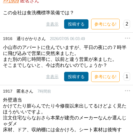
>>1909
匿名さん
この会社は食洗機標準装備では？
2
非表示
投稿する
参考になる!
1916
通りがかりさん
2026/07/05 06:03:49
小山市のアパートに住んでいますが、平日の夜にの７時半
に飛び込みで営業に突然来ました。
また別の同じ時間帯に、以前と違う営業が来ました。
そこまでしないと、今は売れないのでしょうか？
1
非表示
投稿する
参考になる!
1917
匿名さん
7時間前
外壁適当
かけてたり膨らんでたり今修復以来出してるけどよく見た
ほうがいいですよ。
注文住宅ならなおさら本業が建売のメーカーなんか選んじ
ゃダメ
床材、ドア、収納棚には金かけろ。シート素材は後悔す