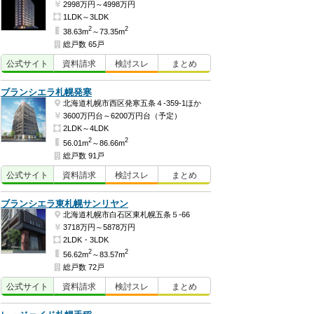
2998万円～4998万円
1LDK～3LDK
2
2
38.63m
～73.35m
総戸数 65戸
公式
サイト
資料
請求
検討
スレ
まとめ
ブランシエラ札幌発寒
北海道札幌市西区発寒五条４-359-1ほか
3600万円台～6200万円台（予定）
2LDK～4LDK
2
2
56.01m
～86.66m
総戸数 91戸
公式
サイト
資料
請求
検討
スレ
まとめ
ブランシエラ東札幌サンリヤン
北海道札幌市白石区東札幌五条５-66
3718万円～5878万円
2LDK・3LDK
2
2
56.62m
～83.57m
総戸数 72戸
公式
サイト
資料
請求
検討
スレ
まとめ