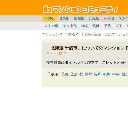
マン
東京
価格表
住宅ローン
雑談
お便り返し
関東
東京都
注文住宅
神奈川
賃貸
中部
スムログ出張所
神奈川県
建売住宅
デベ/ゼネコン
座談会/対談
移住相談
近畿
埼玉/千葉/関東
千葉県
北海道
戸建質問
リゾート
暮らしやすさ評価
ブロガーの本音
マンション雑談
埼玉県
東北
札幌/東北/北陸/信越
住宅設備
広告
中国
愛知県
バトル
九州
マンシ
見学
マン
大
検討板
住民板
情報板
知識板
その他
スム
東京23区
東京市部
神奈川/横浜
千葉
埼玉
マンション
北海道
千歳市の新築・分譲マンショ
「北海道 千歳市」についてのマンション 
スレッド数: 19
検索対象はタイトルおよび本文、スレッドと紐付
千歳市:
長都
釜加
都
泉郷
協和
祝梅
中央
根
流通
東郊
豊里
寿
弥生
梅ケ丘
住吉
末広
花園
東雲町
朝日町
平和
真々地
真町
本町
泉沢
文
桂木
蘭越
新星
桜木
自由ケ丘
北斗
緑町
北信
水明郷
モラップ
支寒内
美笛
奥潭
幌美内
東丘