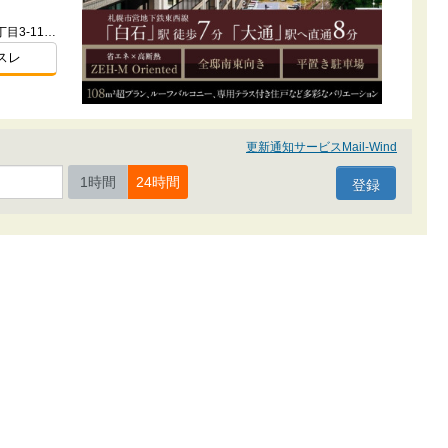
北海道札幌市手稲区手稲本町2条2丁目3-11（地番）
スレ
更新通知サービスMail-Wind
1時間
24時間