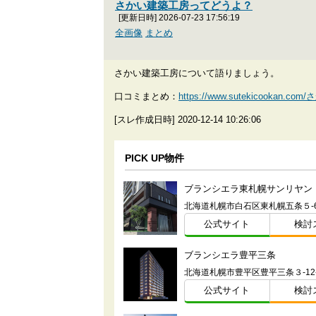
さかい建築工房ってどうよ？
[更新日時] 2026-07-23 17:56:19
全画像
まとめ
さかい建築工房について語りましょう。
口コミまとめ：
https://www.sutekicookan
[スレ作成日時] 2020-12-14 10:26:06
PICK UP物件
ブランシエラ東札幌サンリヤン
公式サイト
検討
ブランシエラ豊平三条
北海道札幌市豊平区豊平三条３-12
公式サイト
検討