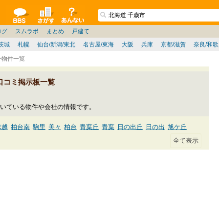
ションコミュニティ
全掲示板
物件検索
サイトについて
ョン管理
記
ション質問
阪府
その他
家具
名古屋/東海
兵庫県
ニュース
ノウハウ
住宅質問
福岡県
大阪/兵庫/京都/関西
個人取引
東京都
管理会社/組合
政治
神奈川県
中国/四国/九州/沖縄
譲渡
防犯/防災/防音
埼玉県
ミクル
千葉県
使い方/練習
リフォーム
お知らせ
中古マン
ログ
スムラボ
まとめ
戸建て
茨城
札幌
仙台/新潟/東北
名古屋/東海
大阪
兵庫
京都/滋賀
奈良/和
ン物件一覧
口コミ掲示板一覧
いている物件や会社の情報です。
志越
柏台南
駒里
美々
柏台
青葉丘
青葉
日の出丘
日の出
旭ケ丘
稲穂
長都駅前
北陽
北光
富丘
高台
北栄
新富
信濃
富士
清水町
京
福住
柏陽
里美
白樺
若草
栄町
千代田町
幸町
錦町
春日町
大和
濃
あずさ
上長都
勇舞
清流
幸福
みどり台北
みどり台南
支笏湖温泉
幌加
新川