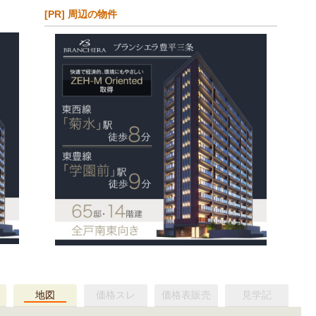
[PR] 周辺の物件
地図
価格スレ
価格表販売
見学記