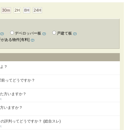
30m
2H
8H
24H
デベロッパー板
戸建て板
(?)
(?)
(?)
Fがある物件[有料]
(?)
うよ？
駅前ってどうですか？
てた方いますか？
た方いますか？
）の評判ってどうですか？ (総合スレ)