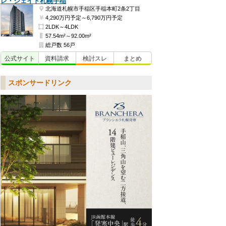
レ・ジェイド札幌手稲
北海道札幌市手稲区手稲本町2条2丁目
4,290万円予定～6,790万円予定
2LDK～4LDK
57.54m²～92.00m²
総戸数 56戸
公式
サイト
資料
請求
検討
スレ
まとめ
スポンサードリンク