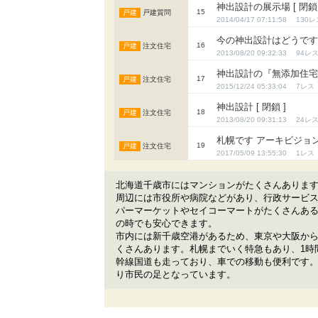
神出設計の展示場 [ 閉鎖 
15
戸建質問
2014/04/17 07:11:58
130
今の神出設計はどうですか？
16
注文住宅
2013/08/20 09:32:33
94
神出設計の『無添加住宅』 
17
注文住宅
2015/12/24 05:33:04
7
神出設計 [ 閉鎖 ]
18
注文住宅
2013/08/20 09:31:13
24
札幌です アーキビジョン
19
注文住宅
2017/05/09 13:55:30
1
北海道千歳市にはマンションがたくさんありま
周辺には市役所や病院などがあり、行政サービ
パーマーケットやセイコーマートがたくさんあ
の時でも安心できます。
市内には新千歳空港があるため、東京や大阪から
くさんあります。札幌までいく特急もあり、1時
幹線国道も走っており、車での移動も便利です
り市民の足となっています。