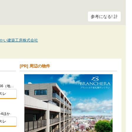
参考になる! 計
.com/さかい建築工房株式会社
[PR] 周辺の物件
北海道札幌市白石区東札幌五条５-66（地番）
スレ
-4ほか
スレ