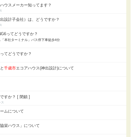
てハウスメーカー知ってます？
神出設計子会社）は、どうですか？
NG6ってどうですか？
ス「本社ターミナル」バス停下車徒歩4分
ンってどうですか？
ムと
千歳市
エコアハウス(神出設計)について
か？ [ 閉鎖 ]
ホームについて
「協栄ハウス」について