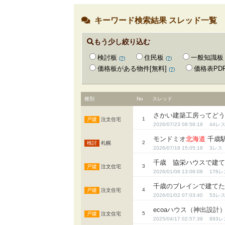
キーワード検索結果 スレッド一覧
もう少し絞り込む
検討板
住民板
一般知識板
(?)
(?)
価格板がある物件[無料]
価格表PD
(?)
種別
No
スレッド
さかい建築工房ってど
1
注文住宅
2026/07/23 08:56:19
44
モンドミオ
北海道
千歳
2
札幌
2026/07/18 15:05:18
3
千歳 協栄ハウスで建
3
注文住宅
2026/01/08 13:06:08
176
千歳のブレインで建て
4
注文住宅
2026/01/02 07:03:40
53
ecoaハウス（神出設計
5
注文住宅
2025/04/17 02:57:39
893