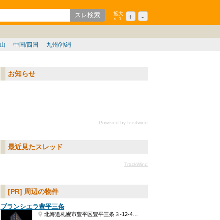
拡大
+
-
x
1
ション
シニア
歌山
中国/四国
九州/沖縄
お知らせ
Powered by feedwind
最近見たスレッド
TrackWind
[PR] 周辺の物件
ブランシエラ豊平三条
北海道札幌市豊平区豊平三条３-12-4ほか